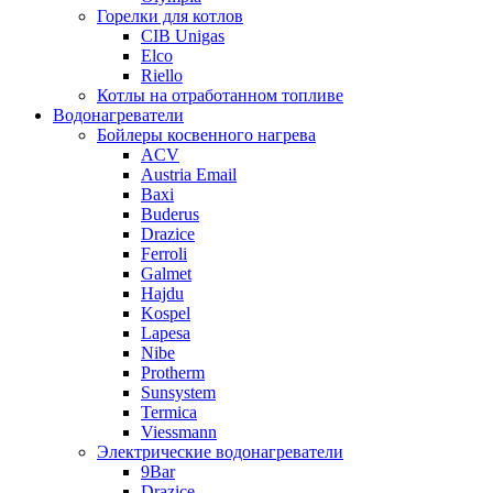
Горелки для котлов
CIB Unigas
Elco
Riello
Котлы на отработанном топливе
Водонагреватели
Бойлеры косвенного нагрева
ACV
Austria Email
Baxi
Buderus
Drazice
Ferroli
Galmet
Hajdu
Kospel
Lapesa
Nibe
Protherm
Sunsystem
Termica
Viessmann
Электрические водонагреватели
9Bar
Drazice