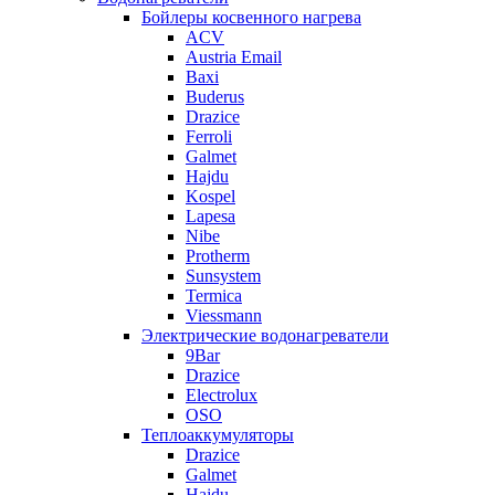
Бойлеры косвенного нагрева
ACV
Austria Email
Baxi
Buderus
Drazice
Ferroli
Galmet
Hajdu
Kospel
Lapesa
Nibe
Protherm
Sunsystem
Termica
Viessmann
Электрические водонагреватели
9Bar
Drazice
Electrolux
OSO
Теплоаккумуляторы
Drazice
Galmet
Hajdu