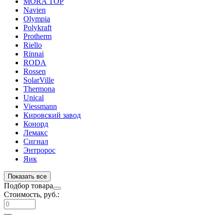
MORA TOP
Navien
Olympia
Polykraft
Protherm
Riello
Rinnai
RODA
Rossen
SolarVille
Thermona
Unical
Viessmann
Кировский завод
Конорд
Лемакс
Сигнал
Энтророс
Яик
Показать все
Подбор товара
Стоимость, руб.:
—