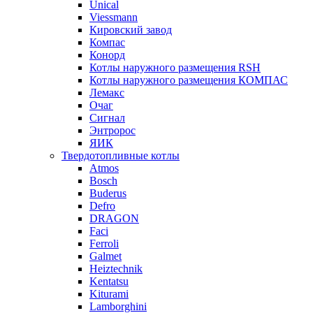
Unical
Viessmann
Кировский завод
Компас
Конорд
Котлы наружного размещения RSH
Котлы наружного размещения КОМПАС
Лемакс
Очаг
Сигнал
Энтророс
ЯИК
Твердотопливные котлы
Atmos
Bosch
Buderus
Defro
DRAGON
Faci
Ferroli
Galmet
Heiztechnik
Kentatsu
Kiturami
Lamborghini