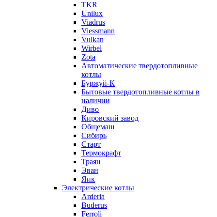
TKR
Unilux
Viadrus
Viessmann
Vulkan
Wirbel
Zota
Автоматические твердотопливные
котлы
Буржуй-К
Бытовые твердотопливные котлы в
наличии
Диво
Кировский завод
Общемаш
Сибирь
Старт
Термокрафт
Траян
Эван
Яик
Электрические котлы
Arderia
Buderus
Ferroli