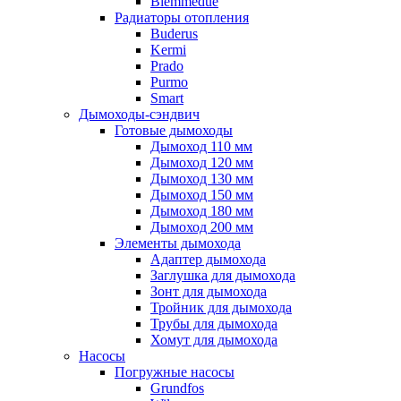
Biemmedue
Радиаторы отопления
Buderus
Kermi
Prado
Purmo
Smart
Дымоходы-сэндвич
Готовые дымоходы
Дымоход 110 мм
Дымоход 120 мм
Дымоход 130 мм
Дымоход 150 мм
Дымоход 180 мм
Дымоход 200 мм
Элементы дымохода
Адаптер дымохода
Заглушка для дымохода
Зонт для дымохода
Тройник для дымохода
Трубы для дымохода
Хомут для дымохода
Насосы
Погружные насосы
Grundfos