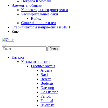
Погреба Kolomaki
Элементы обвязки
Коллекторы и гидрострелки
Расширительные баки
Reflex
Сшитый полиэтилен
Стабилизаторы напряжения и ИБП
Еще
Каталог
Котлы отопления
Газовые котлы
Arderia
Baxi
Beretta
Buderus
Daesung
De Dietrich
Ferroli
Fondital
Hydrosta