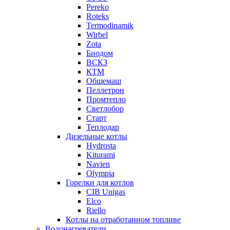
Pereko
Roteks
Termodinamik
Wirbel
Zota
Биодом
ВСКЗ
КТМ
Общемаш
Пеллетрон
Промтепло
Светлобор
Старт
Теплодар
Дизельные котлы
Hydrosta
Kiturami
Navien
Olympia
Горелки для котлов
CIB Unigas
Elco
Riello
Котлы на отработанном топливе
Водонагреватели