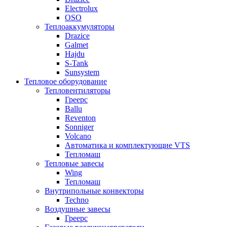
Electrolux
OSO
Теплоаккумуляторы
Drazice
Galmet
Hajdu
S-Tank
Sunsystem
Тепловое оборудование
Тепловентиляторы
Греерс
Ballu
Reventon
Sonniger
Volcano
Автоматика и комплектующие VTS
Тепломаш
Тепловые завесы
Wing
Тепломаш
Внутрипольные конвекторы
Techno
Воздушные завесы
Греерс