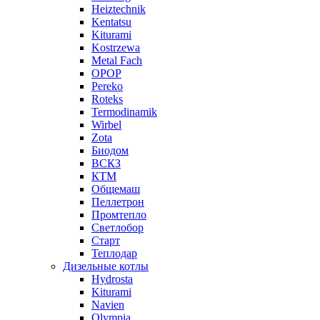
Heiztechnik
Kentatsu
Kiturami
Kostrzewa
Metal Fach
OPOP
Pereko
Roteks
Termodinamik
Wirbel
Zota
Биодом
ВСКЗ
КТМ
Общемаш
Пеллетрон
Промтепло
Светлобор
Старт
Теплодар
Дизельные котлы
Hydrosta
Kiturami
Navien
Olympia