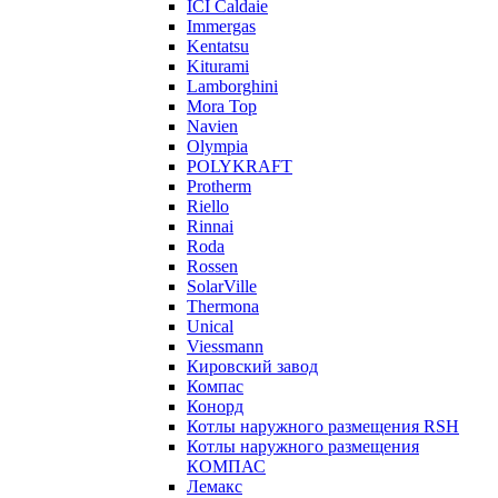
ICI Caldaie
Immergas
Kentatsu
Kiturami
Lamborghini
Mora Top
Navien
Olympia
POLYKRAFT
Protherm
Riello
Rinnai
Roda
Rossen
SolarVille
Thermona
Unical
Viessmann
Кировский завод
Компас
Конорд
Котлы наружного размещения RSH
Котлы наружного размещения
КОМПАС
Лемакс