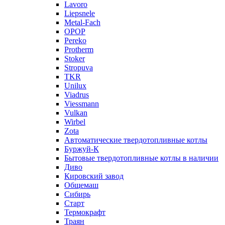
Lavoro
Liepsnele
Metal-Fach
OPOP
Pereko
Protherm
Stoker
Stropuva
TKR
Unilux
Viadrus
Viessmann
Vulkan
Wirbel
Zota
Автоматические твердотопливные котлы
Буржуй-К
Бытовые твердотопливные котлы в наличии
Диво
Кировский завод
Общемаш
Сибирь
Старт
Термокрафт
Траян