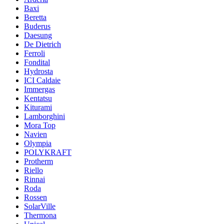
Baxi
Beretta
Buderus
Daesung
De Dietrich
Ferroli
Fondital
Hydrosta
ICI Caldaie
Immergas
Kentatsu
Kiturami
Lamborghini
Mora Top
Navien
Olympia
POLYKRAFT
Protherm
Riello
Rinnai
Roda
Rossen
SolarVille
Thermona