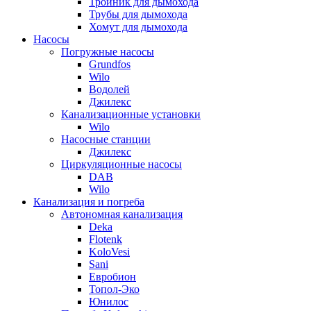
Тройник для дымохода
Трубы для дымохода
Хомут для дымохода
Насосы
Погружные насосы
Grundfos
Wilo
Водолей
Джилекс
Канализационные установки
Wilo
Насосные станции
Джилекс
Циркуляционные насосы
DAB
Wilo
Канализация и погреба
Автономная канализация
Deka
Flotenk
KoloVesi
Sani
Евробион
Топол-Эко
Юнилос