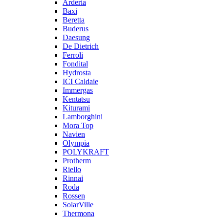
Arderia
Baxi
Beretta
Buderus
Daesung
De Dietrich
Ferroli
Fondital
Hydrosta
ICI Caldaie
Immergas
Kentatsu
Kiturami
Lamborghini
Mora Top
Navien
Olympia
POLYKRAFT
Protherm
Riello
Rinnai
Roda
Rossen
SolarVille
Thermona