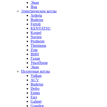
Эван
Яик
Электрические котлы
Arderia
Buderus
Ferroli
KENTATSU
Kospel
Navien
Protherm
Thermona
Zota
ВИН
Галан
УралПром
Эван
Пеллетные котлы
Vulkan
ACV
Buderus
Defro
Emtas
Faci
Galmet
Grandeg