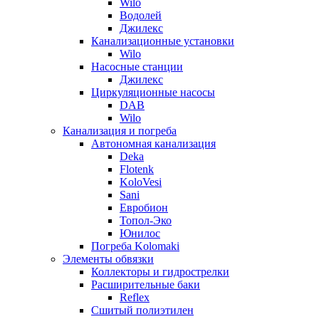
Wilo
Водолей
Джилекс
Канализационные установки
Wilo
Насосные станции
Джилекс
Циркуляционные насосы
DAB
Wilo
Канализация и погреба
Автономная канализация
Deka
Flotenk
KoloVesi
Sani
Евробион
Топол-Эко
Юнилос
Погреба Kolomaki
Элементы обвязки
Коллекторы и гидрострелки
Расширительные баки
Reflex
Сшитый полиэтилен