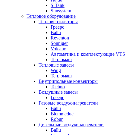
S-Tank
Sunsystem
Тепловое оборудование
Тепловентиляторы
Греерс
Ballu
Reventon
Sonniger
Volcano
Автоматика и комплектующие VTS
Тепломаш
Тепловые завесы
Wing
Тепломаш
Внутрипольные конвекторы
Techno
Воздушные завесы
Греерс
Газовые воздухонагреватели
Ballu
Biemmedue
Robur
Дизельные воздухонагреватели
Ballu