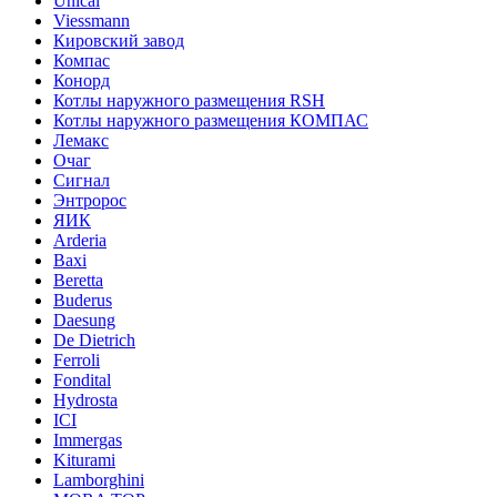
Unical
Viessmann
Кировский завод
Компас
Конорд
Котлы наружного размещения RSH
Котлы наружного размещения КОМПАС
Лемакс
Очаг
Сигнал
Энтророс
ЯИК
Arderia
Baxi
Beretta
Buderus
Daesung
De Dietrich
Ferroli
Fondital
Hydrosta
ICI
Immergas
Kiturami
Lamborghini