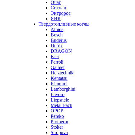
Очаг
Сигнал
Энтророс
ЯИК
Твердотопливные котлы
Atmos
Bosch
Buderus
Defro
DRAGON
Faci
Ferroli
Galmet
Heiztechnik
Kentatsu
Kiturami
Lamborghini
Lavoro
Liepsnele
Metal-Fach
OPOP
Pereko
Protherm
Stoker
Stropuva