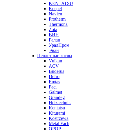
KENTATSU
Kospel
Navien
Protherm
Thermona
Zota
ВИН
Галан
УралПром
Эван
Пеллетные котлы
Vulkan
ACV
Buderus
Defro
Emtas
Faci
Galmet
Grandeg
Heiztechnik
Kentatsu
Kiturami
Kostrzewa
Metal Fach
OPOP