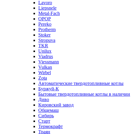
Lavoro
Liepsnele
Metal-Fach
OPOP
Pereko
Protherm
Stoker
Stropuva
TKR
Unilux
Viadrus
Viessmann
Vulkan
Wirbel
Zota
Автоматические твердотопливные котлы
Буржуй-К
Бытовые твердотопливные котлы в наличии
Диво
Кировский завод
Общемаш
Сибирь
Старт
Термокрафт
Траян