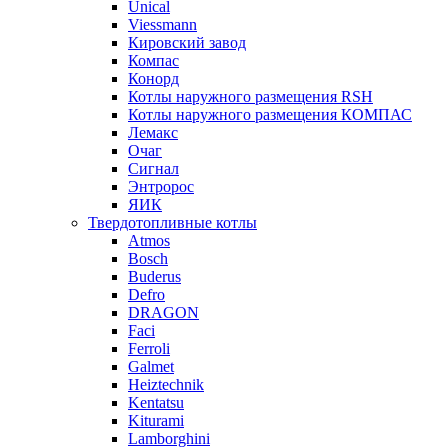
Unical
Viessmann
Кировский завод
Компас
Конорд
Котлы наружного размещения RSH
Котлы наружного размещения КОМПАС
Лемакс
Очаг
Сигнал
Энтророс
ЯИК
Твердотопливные котлы
Atmos
Bosch
Buderus
Defro
DRAGON
Faci
Ferroli
Galmet
Heiztechnik
Kentatsu
Kiturami
Lamborghini