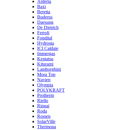
Arderia
Baxi
Beretta
Buderus
Daesung
De Dietrich
Ferroli
Fondital
Hydrosta
ICI Caldaie
Immergas
Kentatsu
Kiturami
Lamborghini
Mora Top
Navien
Olympia
POLYKRAFT
Protherm
Riello
Rinnai
Roda
Rossen
SolarVille
Thermona