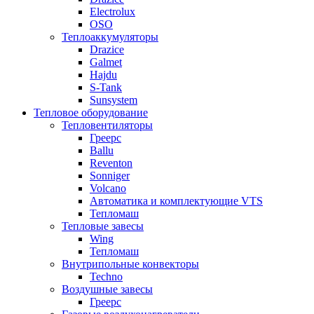
Electrolux
OSO
Теплоаккумуляторы
Drazice
Galmet
Hajdu
S-Tank
Sunsystem
Тепловое оборудование
Тепловентиляторы
Греерс
Ballu
Reventon
Sonniger
Volcano
Автоматика и комплектующие VTS
Тепломаш
Тепловые завесы
Wing
Тепломаш
Внутрипольные конвекторы
Techno
Воздушные завесы
Греерс