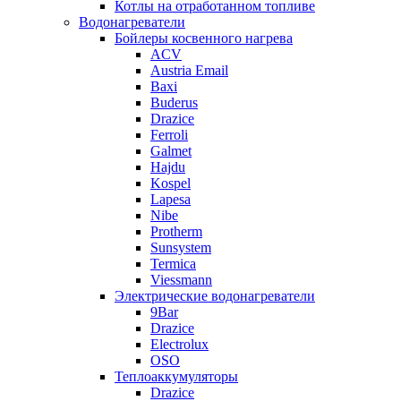
Котлы на отработанном топливе
Водонагреватели
Бойлеры косвенного нагрева
ACV
Austria Email
Baxi
Buderus
Drazice
Ferroli
Galmet
Hajdu
Kospel
Lapesa
Nibe
Protherm
Sunsystem
Termica
Viessmann
Электрические водонагреватели
9Bar
Drazice
Electrolux
OSO
Теплоаккумуляторы
Drazice