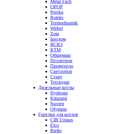
Metal Fach
OPOP
Pereko
Roteks
Termodinamik
Wirbel
Zota
Биодом
ВСКЗ
КТМ
Общемаш
Пеллетрон
Промтепло
Светлобор
Старт
Теплодар
Дизельные котлы
Hydrosta
Kiturami
Navien
Olympia
Горелки для котлов
CIB Unigas
Elco
Riello