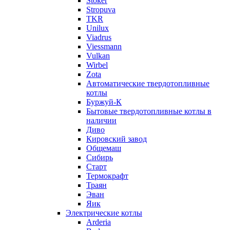
Stoker
Stropuva
TKR
Unilux
Viadrus
Viessmann
Vulkan
Wirbel
Zota
Автоматические твердотопливные
котлы
Буржуй-К
Бытовые твердотопливные котлы в
наличии
Диво
Кировский завод
Общемаш
Сибирь
Старт
Термокрафт
Траян
Эван
Яик
Электрические котлы
Arderia