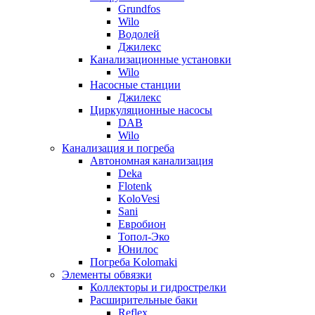
Grundfos
Wilo
Водолей
Джилекс
Канализационные установки
Wilo
Насосные станции
Джилекс
Циркуляционные насосы
DAB
Wilo
Канализация и погреба
Автономная канализация
Deka
Flotenk
KoloVesi
Sani
Евробион
Топол-Эко
Юнилос
Погреба Kolomaki
Элементы обвязки
Коллекторы и гидрострелки
Расширительные баки
Reflex