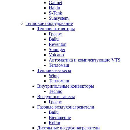
Galmet
Hajdu
S-Tank
Sunsystem
Тепловое оборудование
Тепловентиляторы
Греерс
Ballu
Reventon
Sonniger
Volcano
Автоматика и комплектующие VTS
Тепломаш
Тепловые завесы
Wing
Тепломаш
Внутрипольные конвекторы
Techno
Воздушные завесы
Греерс
Газовые воздухонагреватели
Ballu
Biemmedue
Robur
Дизельные воздухонагреватели