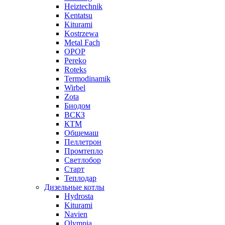
Heiztechnik
Kentatsu
Kiturami
Kostrzewa
Metal Fach
OPOP
Pereko
Roteks
Termodinamik
Wirbel
Zota
Биодом
ВСКЗ
КТМ
Общемаш
Пеллетрон
Промтепло
Светлобор
Старт
Теплодар
Дизельные котлы
Hydrosta
Kiturami
Navien
Olympia