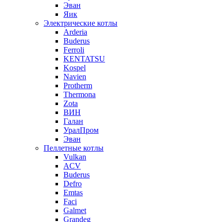
Эван
Яик
Электрические котлы
Arderia
Buderus
Ferroli
KENTATSU
Kospel
Navien
Protherm
Thermona
Zota
ВИН
Галан
УралПром
Эван
Пеллетные котлы
Vulkan
ACV
Buderus
Defro
Emtas
Faci
Galmet
Grandeg