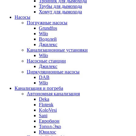
Тройник для дымохода
Трубы для дымохода
Хомут для дымохода
Насосы
Погружные насосы
Grundfos
Wilo
Водолей
Джилекс
Канализационные установки
Wilo
Насосные станции
Джилекс
Циркуляционные насосы
DAB
Wilo
Канализация и погреба
Автономная канализация
Deka
Flotenk
KoloVesi
Sani
Евробион
Топол-Эко
Юнилос