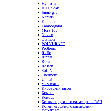
Hydrosta
ICI Caldaie
Immergas
Kentatsu
Kiturami
Lamborghini
Mora Top
Navien
Olympia
POLYKRAFT
Protherm
Riello
Rinnai
Roda
Rossen
SolarVille
Thermona
Unical
Viessmann
Кировский завод
Компас
Конорд
Котлы наружного размещения RSH
Котлы наружного размещения
КОМПАС