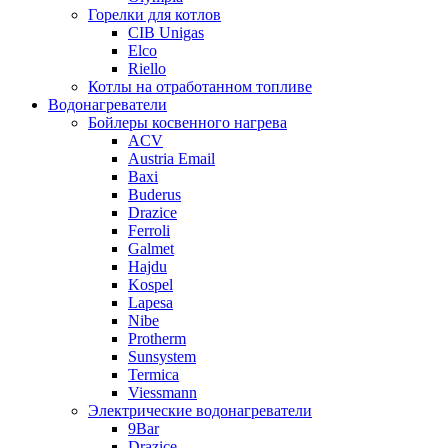
Горелки для котлов
CIB Unigas
Elco
Riello
Котлы на отработанном топливе
Водонагреватели
Бойлеры косвенного нагрева
ACV
Austria Email
Baxi
Buderus
Drazice
Ferroli
Galmet
Hajdu
Kospel
Lapesa
Nibe
Protherm
Sunsystem
Termica
Viessmann
Электрические водонагреватели
9Bar
Drazice