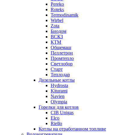
Pereko
Roteks
Termodinamik
Wirbel
Zota
Биодом
ВСКЗ
КТМ
Общемаш
Пеллетрон
Промтепло
Светлобор
Старт
Теплодар
Дизельные котлы
Hydrosta
Kiturami
Navien
Olympia
Горелки для котлов
CIB Unigas
Elco
Riello
Котлы на отработанном топливе
Водонагреватели