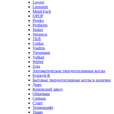
Lavoro
Liepsnele
Metal-Fach
OPOP
Pereko
Protherm
Stoker
Stropuva
TKR
Unilux
Viadrus
Viessmann
Vulkan
Wirbel
Zota
Автоматические твердотопливные котлы
Буржуй-К
Бытовые твердотопливные котлы в наличии
Диво
Кировский завод
Общемаш
Сибирь
Старт
Термокрафт
Траян