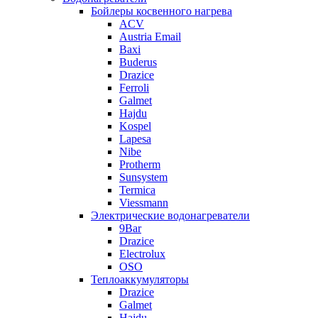
Бойлеры косвенного нагрева
ACV
Austria Email
Baxi
Buderus
Drazice
Ferroli
Galmet
Hajdu
Kospel
Lapesa
Nibe
Protherm
Sunsystem
Termica
Viessmann
Электрические водонагреватели
9Bar
Drazice
Electrolux
OSO
Теплоаккумуляторы
Drazice
Galmet
Hajdu