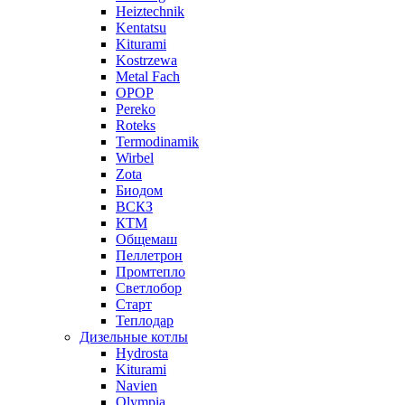
Heiztechnik
Kentatsu
Kiturami
Kostrzewa
Metal Fach
OPOP
Pereko
Roteks
Termodinamik
Wirbel
Zota
Биодом
ВСКЗ
КТМ
Общемаш
Пеллетрон
Промтепло
Светлобор
Старт
Теплодар
Дизельные котлы
Hydrosta
Kiturami
Navien
Olympia