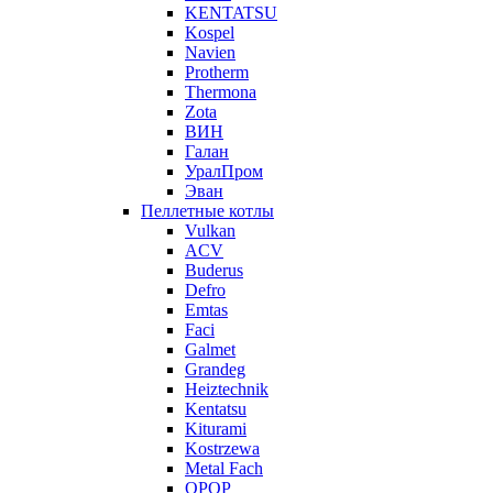
KENTATSU
Kospel
Navien
Protherm
Thermona
Zota
ВИН
Галан
УралПром
Эван
Пеллетные котлы
Vulkan
ACV
Buderus
Defro
Emtas
Faci
Galmet
Grandeg
Heiztechnik
Kentatsu
Kiturami
Kostrzewa
Metal Fach
OPOP