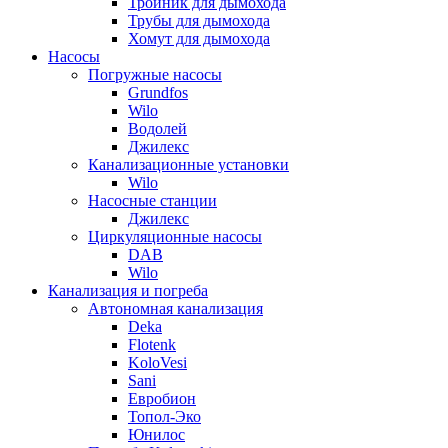
Тройник для дымохода
Трубы для дымохода
Хомут для дымохода
Насосы
Погружные насосы
Grundfos
Wilo
Водолей
Джилекс
Канализационные установки
Wilo
Насосные станции
Джилекс
Циркуляционные насосы
DAB
Wilo
Канализация и погреба
Автономная канализация
Deka
Flotenk
KoloVesi
Sani
Евробион
Топол-Эко
Юнилос