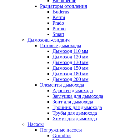
Biemmedue
Радиаторы отопления
Buderus
Kermi
Prado
Purmo
Smart
Дымоходы-сэндвич
Готовые дымоходы
Дымоход 110 мм
Дымоход 120 мм
Дымоход 130 мм
Дымоход 150 мм
Дымоход 180 мм
Дымоход 200 мм
Элементы дымохода
Адаптер дымохода
Заглушка для дымохода
Зонт для дымохода
Тройник для дымохода
Трубы для дымохода
Хомут для дымохода
Насосы
Погружные насосы
Grundfos