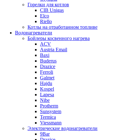
Горелки для котлов
CIB Unigas
Elco
Riello
Котлы на отработанном топливе
Водонагреватели
Бойлеры косвенного нагрева
ACV
Austria Email
Baxi
Buderus
Drazice
Ferroli
Galmet
Hajdu
Kospel
Lapesa
Nibe
Protherm
Sunsystem
Termica
Viessmann
Электрические водонагреватели
9Bar
Drazice