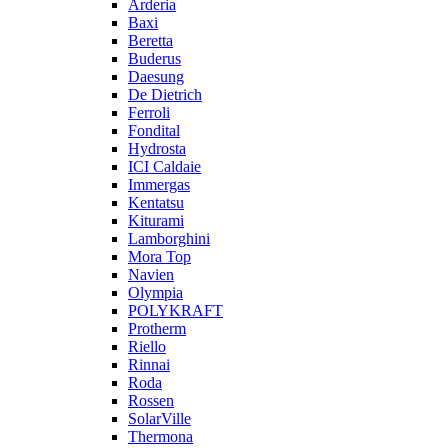
Arderia
Baxi
Beretta
Buderus
Daesung
De Dietrich
Ferroli
Fondital
Hydrosta
ICI Caldaie
Immergas
Kentatsu
Kiturami
Lamborghini
Mora Top
Navien
Olympia
POLYKRAFT
Protherm
Riello
Rinnai
Roda
Rossen
SolarVille
Thermona