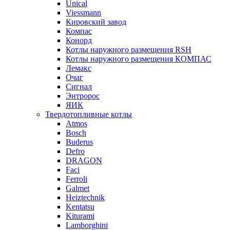
Unical
Viessmann
Кировский завод
Компас
Конорд
Котлы наружного размещения RSH
Котлы наружного размещения КОМПАС
Лемакс
Очаг
Сигнал
Энтророс
ЯИК
Твердотопливные котлы
Atmos
Bosch
Buderus
Defro
DRAGON
Faci
Ferroli
Galmet
Heiztechnik
Kentatsu
Kiturami
Lamborghini