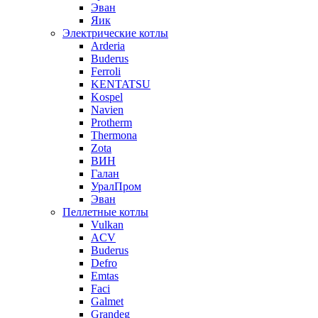
Эван
Яик
Электрические котлы
Arderia
Buderus
Ferroli
KENTATSU
Kospel
Navien
Protherm
Thermona
Zota
ВИН
Галан
УралПром
Эван
Пеллетные котлы
Vulkan
ACV
Buderus
Defro
Emtas
Faci
Galmet
Grandeg