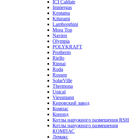
ICI Caldaie
Immergas
Kentatsu
Kiturami
Lamborghini
Mora Top
Navien
Olympia
POLYKRAFT
Protherm
Riello
Rinnai
Roda
Rossen
SolarVille
Thermona
Unical
Viessmann
Кировский завод
Компас
Конорд
Котлы наружного размещения RSH
Котлы наружного размещения
КОМПАС
Лемакс