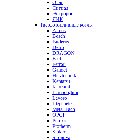
Очаг
Сигнал
Энтророс
ЯИК
Твердотопливные котлы
Atmos
Bosch
Buderus
Defro
DRAGON
Faci
Ferroli
Galmet
Heiztechnik
Kentatsu
Kiturami
Lamborghini
Lavoro
Liepsnele
Metal-Fach
OPOP
Pereko
Protherm
Stoker
Stropuva