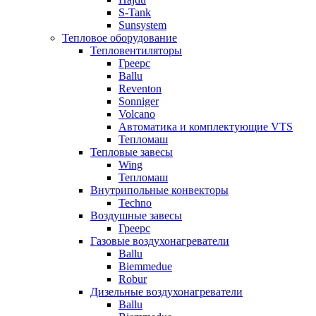
S-Tank
Sunsystem
Тепловое оборудование
Тепловентиляторы
Греерс
Ballu
Reventon
Sonniger
Volcano
Автоматика и комплектующие VTS
Тепломаш
Тепловые завесы
Wing
Тепломаш
Внутрипольные конвекторы
Techno
Воздушные завесы
Греерс
Газовые воздухонагреватели
Ballu
Biemmedue
Robur
Дизельные воздухонагреватели
Ballu