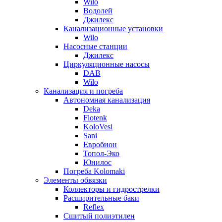
Wilo
Водолей
Джилекс
Канализационные установки
Wilo
Насосные станции
Джилекс
Циркуляционные насосы
DAB
Wilo
Канализация и погреба
Автономная канализация
Deka
Flotenk
KoloVesi
Sani
Евробион
Топол-Эко
Юнилос
Погреба Kolomaki
Элементы обвязки
Коллекторы и гидрострелки
Расширительные баки
Reflex
Сшитый полиэтилен