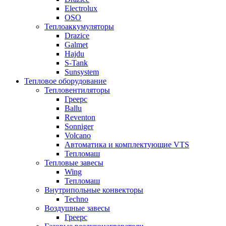
Electrolux
OSO
Теплоаккумуляторы
Drazice
Galmet
Hajdu
S-Tank
Sunsystem
Тепловое оборудование
Тепловентиляторы
Греерс
Ballu
Reventon
Sonniger
Volcano
Автоматика и комплектующие VTS
Тепломаш
Тепловые завесы
Wing
Тепломаш
Внутрипольные конвекторы
Techno
Воздушные завесы
Греерс