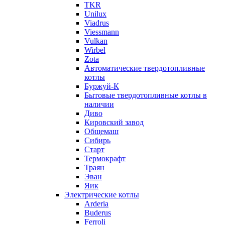
TKR
Unilux
Viadrus
Viessmann
Vulkan
Wirbel
Zota
Автоматические твердотопливные
котлы
Буржуй-К
Бытовые твердотопливные котлы в
наличии
Диво
Кировский завод
Общемаш
Сибирь
Старт
Термокрафт
Траян
Эван
Яик
Электрические котлы
Arderia
Buderus
Ferroli