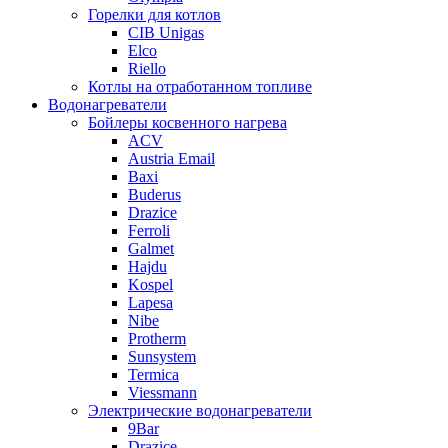
Горелки для котлов
CIB Unigas
Elco
Riello
Котлы на отработанном топливе
Водонагреватели
Бойлеры косвенного нагрева
ACV
Austria Email
Baxi
Buderus
Drazice
Ferroli
Galmet
Hajdu
Kospel
Lapesa
Nibe
Protherm
Sunsystem
Termica
Viessmann
Электрические водонагреватели
9Bar
Drazice