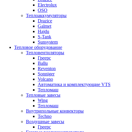
Electrolux
OSO
Теплоаккумуляторы
Drazice
Galmet
Hajdu
S-Tank
Sunsystem
Тепловое оборудование
Тепловентиляторы
Греерс
Ballu
Reventon
Sonniger
Volcano
Автоматика и комплектующие VTS
Тепломаш
Тепловые завесы
Wing
Тепломаш
Внутрипольные конвекторы
Techno
Воздушные завесы
Греерс