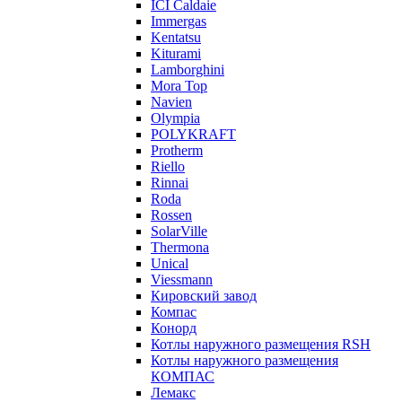
ICI Caldaie
Immergas
Kentatsu
Kiturami
Lamborghini
Mora Top
Navien
Olympia
POLYKRAFT
Protherm
Riello
Rinnai
Roda
Rossen
SolarVille
Thermona
Unical
Viessmann
Кировский завод
Компас
Конорд
Котлы наружного размещения RSH
Котлы наружного размещения
КОМПАС
Лемакс