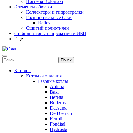
Погреба Kolomaki
Элементы обвязки
Коллекторы и гидрострелки
Расширительные баки
Reflex
Сшитый полиэтилен
Стабилизаторы напряжения и ИБП
Еще
Каталог
Котлы отопления
Газовые котлы
Arderia
Baxi
Beretta
Buderus
Daesung
De Dietrich
Ferroli
Fondital
Hydrosta