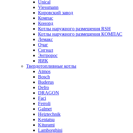
Unical
Viessmann
Кировский завод
Компас
Конорд
Котлы наружного размещения RSH
Котлы наружного размещения КОМПАС
Лемакс
Очаг
Сигнал
Энтророс
ЯИК
Твердотопливные котлы
Atmos
Bosch
Buderus
Defro
DRAGON
Faci
Ferroli
Galmet
Heiztechnik
Kentatsu
Kiturami
Lamborghini