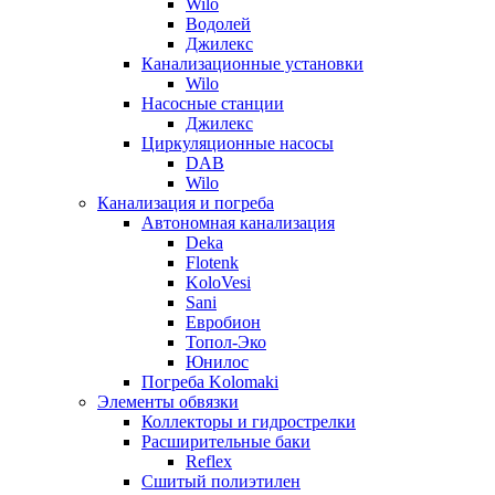
Wilo
Водолей
Джилекс
Канализационные установки
Wilo
Насосные станции
Джилекс
Циркуляционные насосы
DAB
Wilo
Канализация и погреба
Автономная канализация
Deka
Flotenk
KoloVesi
Sani
Евробион
Топол-Эко
Юнилос
Погреба Kolomaki
Элементы обвязки
Коллекторы и гидрострелки
Расширительные баки
Reflex
Сшитый полиэтилен