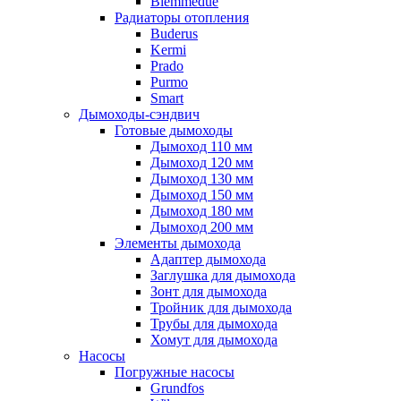
Biemmedue
Радиаторы отопления
Buderus
Kermi
Prado
Purmo
Smart
Дымоходы-сэндвич
Готовые дымоходы
Дымоход 110 мм
Дымоход 120 мм
Дымоход 130 мм
Дымоход 150 мм
Дымоход 180 мм
Дымоход 200 мм
Элементы дымохода
Адаптер дымохода
Заглушка для дымохода
Зонт для дымохода
Тройник для дымохода
Трубы для дымохода
Хомут для дымохода
Насосы
Погружные насосы
Grundfos