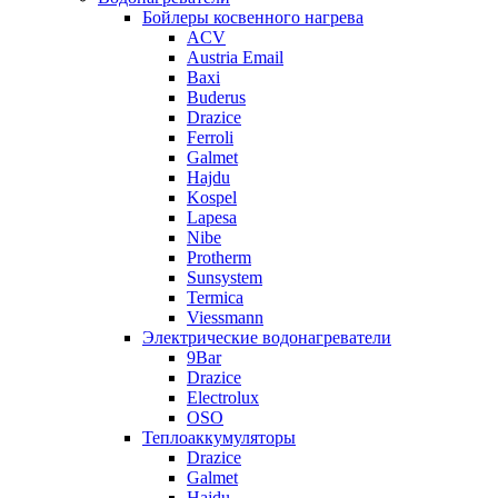
Бойлеры косвенного нагрева
ACV
Austria Email
Baxi
Buderus
Drazice
Ferroli
Galmet
Hajdu
Kospel
Lapesa
Nibe
Protherm
Sunsystem
Termica
Viessmann
Электрические водонагреватели
9Bar
Drazice
Electrolux
OSO
Теплоаккумуляторы
Drazice
Galmet
Hajdu