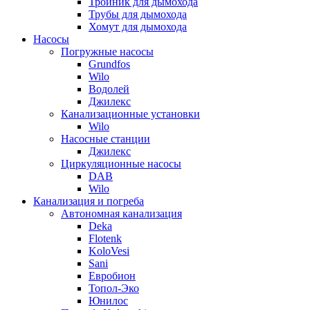
Тройник для дымохода
Трубы для дымохода
Хомут для дымохода
Насосы
Погружные насосы
Grundfos
Wilo
Водолей
Джилекс
Канализационные установки
Wilo
Насосные станции
Джилекс
Циркуляционные насосы
DAB
Wilo
Канализация и погреба
Автономная канализация
Deka
Flotenk
KoloVesi
Sani
Евробион
Топол-Эко
Юнилос