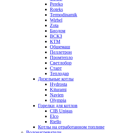
Pereko
Roteks
Termodinamik
Wirbel
Zota
Биодом
ВСКЗ
КТМ
Общемаш
Пеллетрон
Промтепло
Светлобор
Старт
Теплодар
Дизельные котлы
Hydrosta
Kiturami
Navien
Olympia
Горелки для котлов
CIB Unigas
Elco
Riello
Котлы на отработанном топливе
Водонагреватели