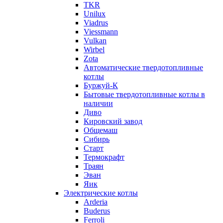
TKR
Unilux
Viadrus
Viessmann
Vulkan
Wirbel
Zota
Автоматические твердотопливные
котлы
Буржуй-К
Бытовые твердотопливные котлы в
наличии
Диво
Кировский завод
Общемаш
Сибирь
Старт
Термокрафт
Траян
Эван
Яик
Электрические котлы
Arderia
Buderus
Ferroli