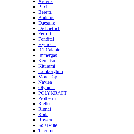
Arderia
Baxi
Beretta
Buderus
Daesung
De Dietrich
Ferroli
Fondital
Hydrosta
ICI Caldaie
Immergas
Kentatsu
Kiturami
Lamborghini
Mora Top
Navien
Olympia
POLYKRAFT
Protherm
Riello
Rinnai
Roda
Rossen
SolarVille
Thermona