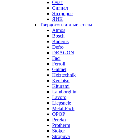
Очаг
Сигнал
Энтророс
ЯИК
Твердотопливные котлы
Atmos
Bosch
Buderus
Defro
DRAGON
Faci
Ferroli
Galmet
Heiztechnik
Kentatsu
Kiturami
Lamborghini
Lavoro
Liepsnele
Metal-Fach
OPOP
Pereko
Protherm
Stoker
Stropuva