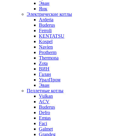
Эван
Яик
Электрические котлы
Arderia
Buderus
Ferroli
KENTATSU
Kospel
Navien
Protherm
Thermona
Zota
ВИН
Галан
УралПром
Эван
Пеллетные котлы
Vulkan
ACV
Buderus
Defro
Emtas
Faci
Galmet
Grandeg