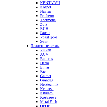
KENTATSU
Kospel
Navien
Protherm
Thermona
Zota
ВИН
Галан
УралПром
Эван
Пеллетные котлы
Vulkan
ACV
Buderus
Defro
Emtas
Faci
Galmet
Grandeg
Heiztechnik
Kentatsu
Kiturami
Kostrzewa
Metal Fach
OPOP