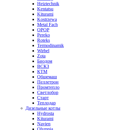
Heiztechnik
Kentatsu
Kiturami
Kostrzewa
Metal Fach
OPOP
Pereko
Roteks
Termodinamik
Wirbel
Zota
Биодом
ВСКЗ
КТМ
Общемаш
Пеллетрон
Промтепло
Светлобор
Старт
Теплодар
Дизельные котлы
Hydrosta
Kiturami
Navien
Olympia