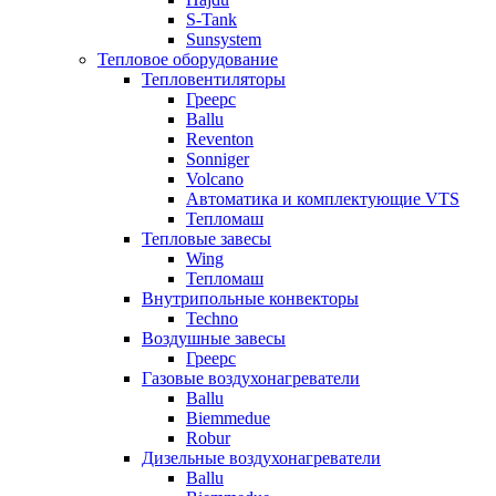
S-Tank
Sunsystem
Тепловое оборудование
Тепловентиляторы
Греерс
Ballu
Reventon
Sonniger
Volcano
Автоматика и комплектующие VTS
Тепломаш
Тепловые завесы
Wing
Тепломаш
Внутрипольные конвекторы
Techno
Воздушные завесы
Греерс
Газовые воздухонагреватели
Ballu
Biemmedue
Robur
Дизельные воздухонагреватели
Ballu