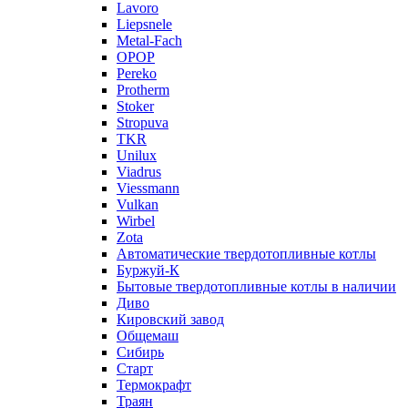
Lavoro
Liepsnele
Metal-Fach
OPOP
Pereko
Protherm
Stoker
Stropuva
TKR
Unilux
Viadrus
Viessmann
Vulkan
Wirbel
Zota
Автоматические твердотопливные котлы
Буржуй-К
Бытовые твердотопливные котлы в наличии
Диво
Кировский завод
Общемаш
Сибирь
Старт
Термокрафт
Траян