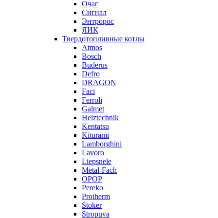
Очаг
Сигнал
Энтророс
ЯИК
Твердотопливные котлы
Atmos
Bosch
Buderus
Defro
DRAGON
Faci
Ferroli
Galmet
Heiztechnik
Kentatsu
Kiturami
Lamborghini
Lavoro
Liepsnele
Metal-Fach
OPOP
Pereko
Protherm
Stoker
Stropuva