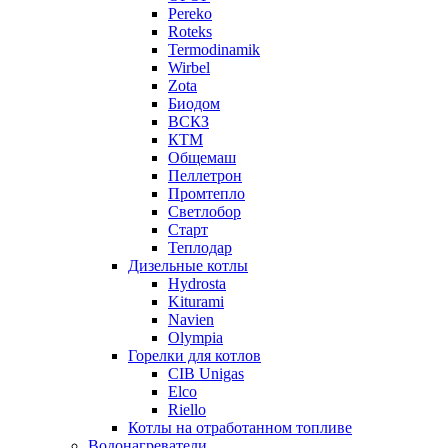
Pereko
Roteks
Termodinamik
Wirbel
Zota
Биодом
ВСКЗ
КТМ
Общемаш
Пеллетрон
Промтепло
Светлобор
Старт
Теплодар
Дизельные котлы
Hydrosta
Kiturami
Navien
Olympia
Горелки для котлов
CIB Unigas
Elco
Riello
Котлы на отработанном топливе
Водонагреватели