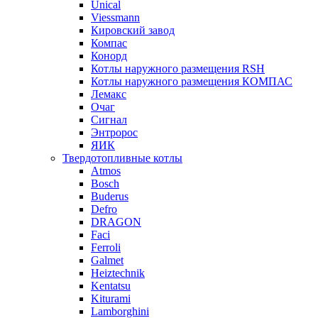
Unical
Viessmann
Кировский завод
Компас
Конорд
Котлы наружного размещения RSH
Котлы наружного размещения КОМПАС
Лемакс
Очаг
Сигнал
Энтророс
ЯИК
Твердотопливные котлы
Atmos
Bosch
Buderus
Defro
DRAGON
Faci
Ferroli
Galmet
Heiztechnik
Kentatsu
Kiturami
Lamborghini