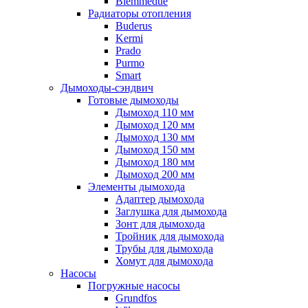
Biemmedue
Радиаторы отопления
Buderus
Kermi
Prado
Purmo
Smart
Дымоходы-сэндвич
Готовые дымоходы
Дымоход 110 мм
Дымоход 120 мм
Дымоход 130 мм
Дымоход 150 мм
Дымоход 180 мм
Дымоход 200 мм
Элементы дымохода
Адаптер дымохода
Заглушка для дымохода
Зонт для дымохода
Тройник для дымохода
Трубы для дымохода
Хомут для дымохода
Насосы
Погружные насосы
Grundfos