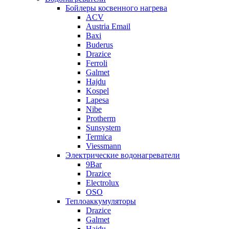
Бойлеры косвенного нагрева
ACV
Austria Email
Baxi
Buderus
Drazice
Ferroli
Galmet
Hajdu
Kospel
Lapesa
Nibe
Protherm
Sunsystem
Termica
Viessmann
Электрические водонагреватели
9Bar
Drazice
Electrolux
OSO
Теплоаккумуляторы
Drazice
Galmet
Hajdu