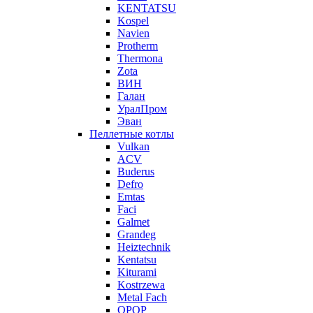
KENTATSU
Kospel
Navien
Protherm
Thermona
Zota
ВИН
Галан
УралПром
Эван
Пеллетные котлы
Vulkan
ACV
Buderus
Defro
Emtas
Faci
Galmet
Grandeg
Heiztechnik
Kentatsu
Kiturami
Kostrzewa
Metal Fach
OPOP