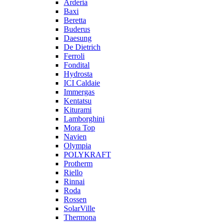
Arderia
Baxi
Beretta
Buderus
Daesung
De Dietrich
Ferroli
Fondital
Hydrosta
ICI Caldaie
Immergas
Kentatsu
Kiturami
Lamborghini
Mora Top
Navien
Olympia
POLYKRAFT
Protherm
Riello
Rinnai
Roda
Rossen
SolarVille
Thermona