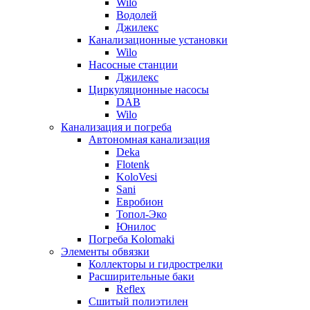
Wilo
Водолей
Джилекс
Канализационные установки
Wilo
Насосные станции
Джилекс
Циркуляционные насосы
DAB
Wilo
Канализация и погреба
Автономная канализация
Deka
Flotenk
KoloVesi
Sani
Евробион
Топол-Эко
Юнилос
Погреба Kolomaki
Элементы обвязки
Коллекторы и гидрострелки
Расширительные баки
Reflex
Сшитый полиэтилен