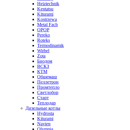
Heiztechnik
Kentatsu
Kiturami
Kostrzewa
Metal Fach
OPOP
Pereko
Roteks
Termodinamik
Wirbel
Zota
Биодом
ВСКЗ
КТМ
Общемаш
Пеллетрон
Промтепло
Светлобор
Старт
Теплодар
Дизельные котлы
Hydrosta
Kiturami
Navien
Olympia