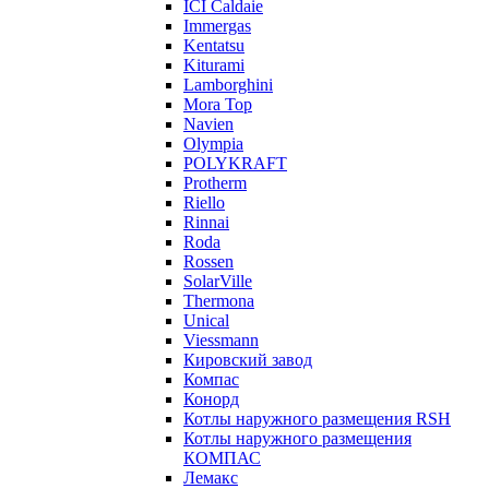
ICI Caldaie
Immergas
Kentatsu
Kiturami
Lamborghini
Mora Top
Navien
Olympia
POLYKRAFT
Protherm
Riello
Rinnai
Roda
Rossen
SolarVille
Thermona
Unical
Viessmann
Кировский завод
Компас
Конорд
Котлы наружного размещения RSH
Котлы наружного размещения
КОМПАС
Лемакс