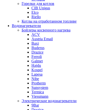
Горелки для котлов
CIB Unigas
Elco
Riello
Котлы на отработанном топливе
Водонагреватели
Бойлеры косвенного нагрева
ACV
Austria Email
Baxi
Buderus
Drazice
Ferroli
Galmet
Hajdu
Kospel
Lapesa
Nibe
Protherm
Sunsystem
Termica
Viessmann
Электрические водонагреватели
9Bar
Drazice