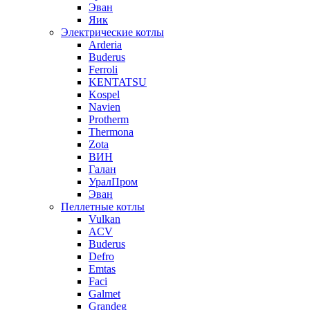
Эван
Яик
Электрические котлы
Arderia
Buderus
Ferroli
KENTATSU
Kospel
Navien
Protherm
Thermona
Zota
ВИН
Галан
УралПром
Эван
Пеллетные котлы
Vulkan
ACV
Buderus
Defro
Emtas
Faci
Galmet
Grandeg