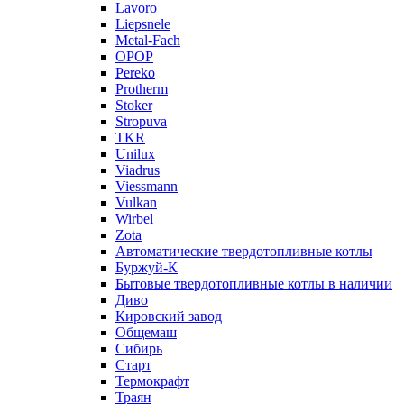
Lavoro
Liepsnele
Metal-Fach
OPOP
Pereko
Protherm
Stoker
Stropuva
TKR
Unilux
Viadrus
Viessmann
Vulkan
Wirbel
Zota
Автоматические твердотопливные котлы
Буржуй-К
Бытовые твердотопливные котлы в наличии
Диво
Кировский завод
Общемаш
Сибирь
Старт
Термокрафт
Траян