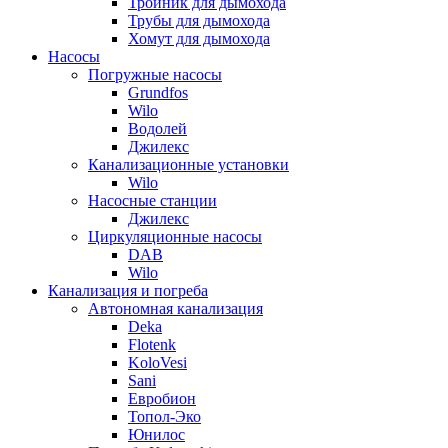
Тройник для дымохода
Трубы для дымохода
Хомут для дымохода
Насосы
Погружные насосы
Grundfos
Wilo
Водолей
Джилекс
Канализационные установки
Wilo
Насосные станции
Джилекс
Циркуляционные насосы
DAB
Wilo
Канализация и погреба
Автономная канализация
Deka
Flotenk
KoloVesi
Sani
Евробион
Топол-Эко
Юнилос