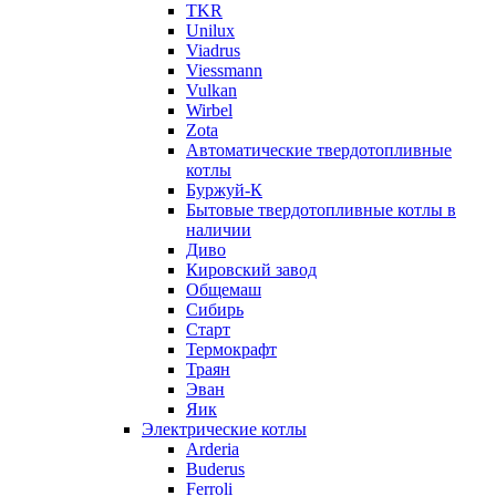
TKR
Unilux
Viadrus
Viessmann
Vulkan
Wirbel
Zota
Автоматические твердотопливные
котлы
Буржуй-К
Бытовые твердотопливные котлы в
наличии
Диво
Кировский завод
Общемаш
Сибирь
Старт
Термокрафт
Траян
Эван
Яик
Электрические котлы
Arderia
Buderus
Ferroli