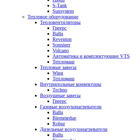
S-Tank
Sunsystem
Тепловое оборудование
Тепловентиляторы
Греерс
Ballu
Reventon
Sonniger
Volcano
Автоматика и комплектующие VTS
Тепломаш
Тепловые завесы
Wing
Тепломаш
Внутрипольные конвекторы
Techno
Воздушные завесы
Греерс
Газовые воздухонагреватели
Ballu
Biemmedue
Robur
Дизельные воздухонагреватели
Ballu