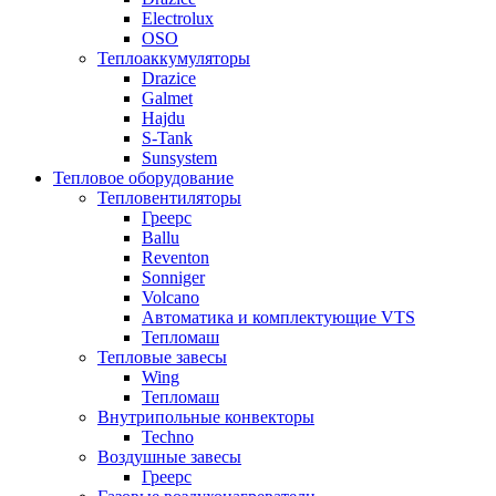
Electrolux
OSO
Теплоаккумуляторы
Drazice
Galmet
Hajdu
S-Tank
Sunsystem
Тепловое оборудование
Тепловентиляторы
Греерс
Ballu
Reventon
Sonniger
Volcano
Автоматика и комплектующие VTS
Тепломаш
Тепловые завесы
Wing
Тепломаш
Внутрипольные конвекторы
Techno
Воздушные завесы
Греерс