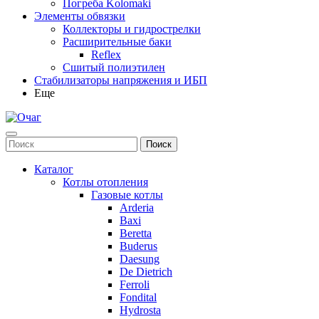
Погреба Kolomaki
Элементы обвязки
Коллекторы и гидрострелки
Расширительные баки
Reflex
Сшитый полиэтилен
Стабилизаторы напряжения и ИБП
Еще
Каталог
Котлы отопления
Газовые котлы
Arderia
Baxi
Beretta
Buderus
Daesung
De Dietrich
Ferroli
Fondital
Hydrosta