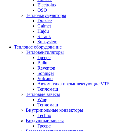
Electrolux
OSO
Теплоаккумуляторы
Drazice
Galmet
Hajdu
S-Tank
Sunsystem
Тепловое оборудование
Тепловентиляторы
Греерс
Ballu
Reventon
Sonniger
Volcano
Автоматика и комплектующие VTS
Тепломаш
Тепловые завесы
Wing
Тепломаш
Внутрипольные конвекторы
Techno
Воздушные завесы
Греерс