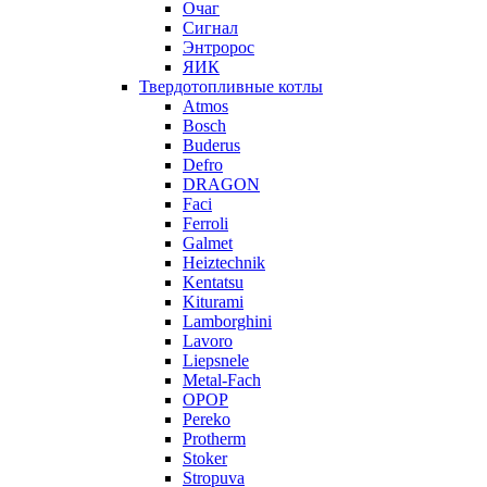
Очаг
Сигнал
Энтророс
ЯИК
Твердотопливные котлы
Atmos
Bosch
Buderus
Defro
DRAGON
Faci
Ferroli
Galmet
Heiztechnik
Kentatsu
Kiturami
Lamborghini
Lavoro
Liepsnele
Metal-Fach
OPOP
Pereko
Protherm
Stoker
Stropuva