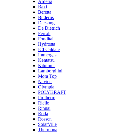
Arderia
Baxi
Beretta
Buderus
Daesung
De Dietrich
Ferroli
Fondital
Hydrosta
ICI Caldaie
Immergas
Kentatsu
Kiturami
Lamborghini
Mora Top
Navien
Olympia
POLYKRAFT
Protherm
Riello
Rinnai
Roda
Rossen
SolarVille
Thermona