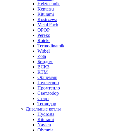
Heiztechnik
Kentatsu
Kiturami
Kostrzewa
Metal Fach
OPOP
Pereko
Roteks
Termodinamik
Wirbel
Zota
Биодом
ВСКЗ
КТМ
Общемаш
Пеллетрон
Промтепло
Светлобор
Старт
Теплодар
Дизельные котлы
Hydrosta
Kiturami
Navien
Olympia