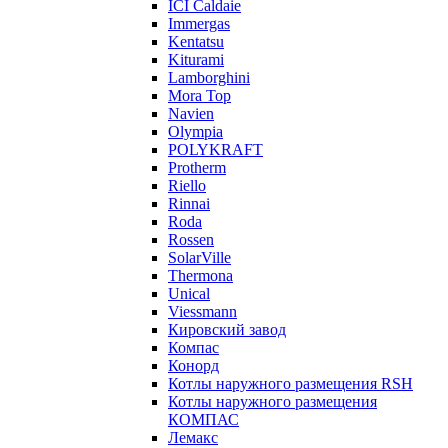
ICI Caldaie
Immergas
Kentatsu
Kiturami
Lamborghini
Mora Top
Navien
Olympia
POLYKRAFT
Protherm
Riello
Rinnai
Roda
Rossen
SolarVille
Thermona
Unical
Viessmann
Кировский завод
Компас
Конорд
Котлы наружного размещения RSH
Котлы наружного размещения
КОМПАС
Лемакс