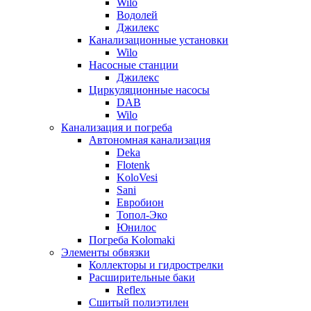
Wilo
Водолей
Джилекс
Канализационные установки
Wilo
Насосные станции
Джилекс
Циркуляционные насосы
DAB
Wilo
Канализация и погреба
Автономная канализация
Deka
Flotenk
KoloVesi
Sani
Евробион
Топол-Эко
Юнилос
Погреба Kolomaki
Элементы обвязки
Коллекторы и гидрострелки
Расширительные баки
Reflex
Сшитый полиэтилен