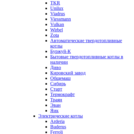
TKR
Unilux
Viadrus
Viessmann
Vulkan
Wirbel
Zota
Автоматические твердотопливные
котлы
Буржуй-К
Бытовые твердотопливные котлы в
наличии
Диво
Кировский завод
Общемаш
Сибирь
Старт
Термокрафт
Траян
Эван
Яик
Электрические котлы
Arderia
Buderus
Ferroli