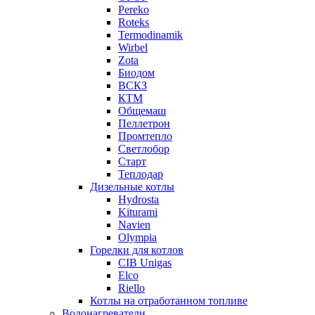
Pereko
Roteks
Termodinamik
Wirbel
Zota
Биодом
ВСКЗ
КТМ
Общемаш
Пеллетрон
Промтепло
Светлобор
Старт
Теплодар
Дизельные котлы
Hydrosta
Kiturami
Navien
Olympia
Горелки для котлов
CIB Unigas
Elco
Riello
Котлы на отработанном топливе
Водонагреватели