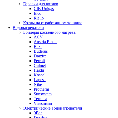
Горелки для котлов
CIB Unigas
Elco
Riello
Котлы на отработанном топливе
Водонагреватели
Бойлеры косвенного нагрева
ACV
Austria Email
Baxi
Buderus
Drazice
Ferroli
Galmet
Hajdu
Kospel
Lapesa
Nibe
Protherm
Sunsystem
Termica
Viessmann
Электрические водонагреватели
9Bar
Drazice