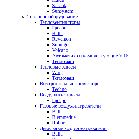
S-Tank
Sunsystem
Тепловое оборудование
Тепловентиляторы
Греерс
Ballu
Reventon
Sonniger
Volcano
Автоматика и комплектующие VTS
Тепломаш
Тепловые завесы
Wing
Тепломаш
Внутрипольные конвекторы
Techno
Воздушные завесы
Греерс
Газовые воздухонагреватели
Ballu
Biemmedue
Robur
Дизельные воздухонагреватели
Ballu