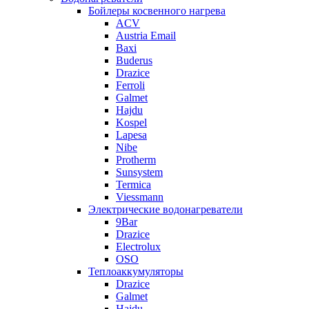
Бойлеры косвенного нагрева
ACV
Austria Email
Baxi
Buderus
Drazice
Ferroli
Galmet
Hajdu
Kospel
Lapesa
Nibe
Protherm
Sunsystem
Termica
Viessmann
Электрические водонагреватели
9Bar
Drazice
Electrolux
OSO
Теплоаккумуляторы
Drazice
Galmet
Hajdu