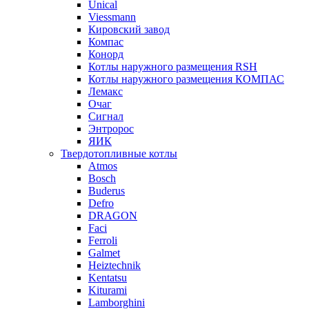
Unical
Viessmann
Кировский завод
Компас
Конорд
Котлы наружного размещения RSH
Котлы наружного размещения КОМПАС
Лемакс
Очаг
Сигнал
Энтророс
ЯИК
Твердотопливные котлы
Atmos
Bosch
Buderus
Defro
DRAGON
Faci
Ferroli
Galmet
Heiztechnik
Kentatsu
Kiturami
Lamborghini