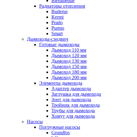
Biemmedue
Радиаторы отопления
Buderus
Kermi
Prado
Purmo
Smart
Дымоходы-сэндвич
Готовые дымоходы
Дымоход 110 мм
Дымоход 120 мм
Дымоход 130 мм
Дымоход 150 мм
Дымоход 180 мм
Дымоход 200 мм
Элементы дымохода
Адаптер дымохода
Заглушка для дымохода
Зонт для дымохода
Тройник для дымохода
Трубы для дымохода
Хомут для дымохода
Насосы
Погружные насосы
Grundfos