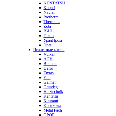
KENTATSU
Kospel
Navien
Protherm
Thermona
Zota
ВИН
Галан
УралПром
Эван
Пеллетные котлы
Vulkan
ACV
Buderus
Defro
Emtas
Faci
Galmet
Grandeg
Heiztechnik
Kentatsu
Kiturami
Kostrzewa
Metal Fach
OPOP