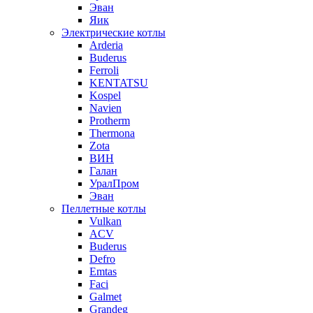
Эван
Яик
Электрические котлы
Arderia
Buderus
Ferroli
KENTATSU
Kospel
Navien
Protherm
Thermona
Zota
ВИН
Галан
УралПром
Эван
Пеллетные котлы
Vulkan
ACV
Buderus
Defro
Emtas
Faci
Galmet
Grandeg