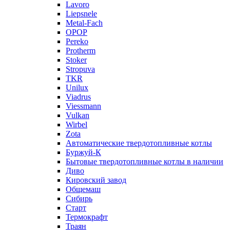
Lavoro
Liepsnele
Metal-Fach
OPOP
Pereko
Protherm
Stoker
Stropuva
TKR
Unilux
Viadrus
Viessmann
Vulkan
Wirbel
Zota
Автоматические твердотопливные котлы
Буржуй-К
Бытовые твердотопливные котлы в наличии
Диво
Кировский завод
Общемаш
Сибирь
Старт
Термокрафт
Траян