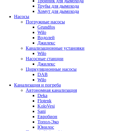
Тройник для дымохода
Трубы для дымохода
Хомут для дымохода
Насосы
Погружные насосы
Grundfos
Wilo
Водолей
Джилекс
Канализационные установки
Wilo
Насосные станции
Джилекс
Циркуляционные насосы
DAB
Wilo
Канализация и погреба
Автономная канализация
Deka
Flotenk
KoloVesi
Sani
Евробион
Топол-Эко
Юнилос