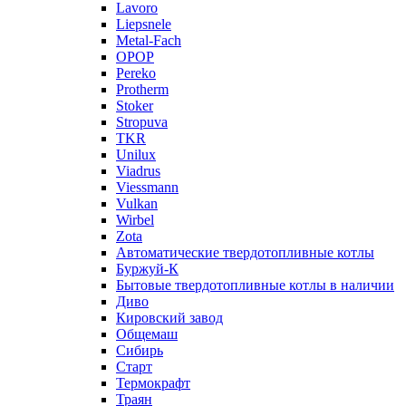
Lavoro
Liepsnele
Metal-Fach
OPOP
Pereko
Protherm
Stoker
Stropuva
TKR
Unilux
Viadrus
Viessmann
Vulkan
Wirbel
Zota
Автоматические твердотопливные котлы
Буржуй-К
Бытовые твердотопливные котлы в наличии
Диво
Кировский завод
Общемаш
Сибирь
Старт
Термокрафт
Траян