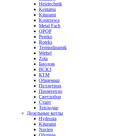
Heiztechnik
Kentatsu
Kiturami
Kostrzewa
Metal Fach
OPOP
Pereko
Roteks
Termodinamik
Wirbel
Zota
Биодом
ВСКЗ
КТМ
Общемаш
Пеллетрон
Промтепло
Светлобор
Старт
Теплодар
Дизельные котлы
Hydrosta
Kiturami
Navien
Olympia