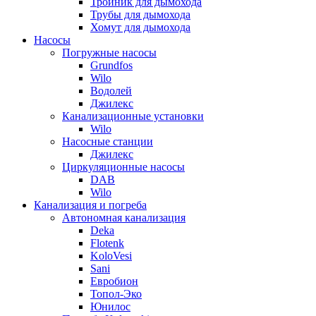
Тройник для дымохода
Трубы для дымохода
Хомут для дымохода
Насосы
Погружные насосы
Grundfos
Wilo
Водолей
Джилекс
Канализационные установки
Wilo
Насосные станции
Джилекс
Циркуляционные насосы
DAB
Wilo
Канализация и погреба
Автономная канализация
Deka
Flotenk
KoloVesi
Sani
Евробион
Топол-Эко
Юнилос