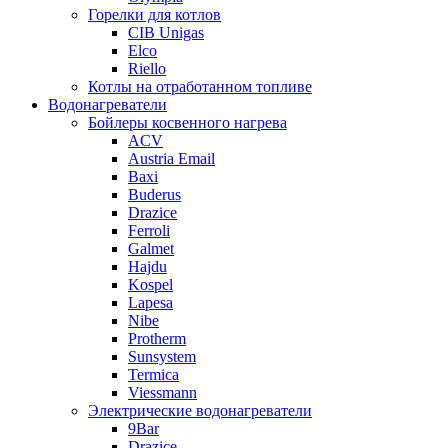
Горелки для котлов
CIB Unigas
Elco
Riello
Котлы на отработанном топливе
Водонагреватели
Бойлеры косвенного нагрева
ACV
Austria Email
Baxi
Buderus
Drazice
Ferroli
Galmet
Hajdu
Kospel
Lapesa
Nibe
Protherm
Sunsystem
Termica
Viessmann
Электрические водонагреватели
9Bar
Drazice