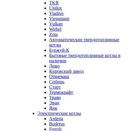
TKR
Unilux
Viadrus
Viessmann
Vulkan
Wirbel
Zota
Автоматические твердотопливные
котлы
Буржуй-К
Бытовые твердотопливные котлы в
наличии
Диво
Кировский завод
Общемаш
Сибирь
Старт
Термокрафт
Траян
Эван
Яик
Электрические котлы
Arderia
Buderus
Ferroli