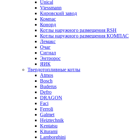
Unical
Viessmann
Кировский завод
Компас
Конорд
Котлы наружного размещения RSH
Котлы наружного размещения КОМПАС
Лемакс
Очаг
Сигнал
Энтророс
ЯИК
Твердотопливные котлы
Atmos
Bosch
Buderus
Defro
DRAGON
Faci
Ferroli
Galmet
Heiztechnik
Kentatsu
Kiturami
Lamborghini