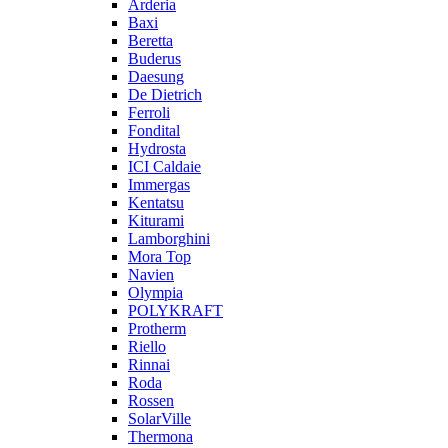
Arderia
Baxi
Beretta
Buderus
Daesung
De Dietrich
Ferroli
Fondital
Hydrosta
ICI Caldaie
Immergas
Kentatsu
Kiturami
Lamborghini
Mora Top
Navien
Olympia
POLYKRAFT
Protherm
Riello
Rinnai
Roda
Rossen
SolarVille
Thermona