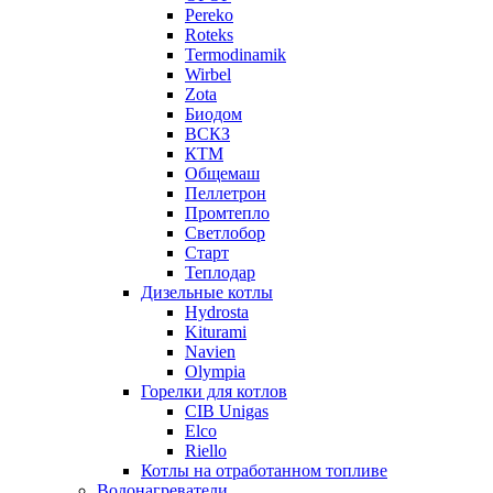
Pereko
Roteks
Termodinamik
Wirbel
Zota
Биодом
ВСКЗ
КТМ
Общемаш
Пеллетрон
Промтепло
Светлобор
Старт
Теплодар
Дизельные котлы
Hydrosta
Kiturami
Navien
Olympia
Горелки для котлов
CIB Unigas
Elco
Riello
Котлы на отработанном топливе
Водонагреватели