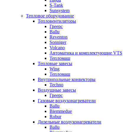
S-Tank
Sunsystem
Тепловое оборудование
Тепловентиляторы
Греерс
Ballu
Reventon
Sonniger
Volcano
Автоматика и комплектующие VTS
Тепломаш
Тепловые завесы
Wing
Тепломаш
Внутрипольные конвекторы
Techno
Воздушные завесы
Греерс
Газовые воздухонагреватели
Ballu
Biemmedue
Robur
Дизельные воздухонагреватели
Ballu