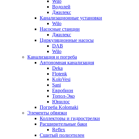
Wilo
Водолей
Джилекс
Канализационные установки
Wilo
Насосные станции
Джилекс
Циркуляционные насосы
DAB
Wilo
Канализация и погреба
Автономная канализация
Deka
Flotenk
KoloVesi
Sani
Евробион
Топол-Эко
Юнилос
Погреба Kolomaki
Элементы обвязки
Коллекторы и гидрострелки
Расширительные баки
Reflex
Сшитый полиэтилен