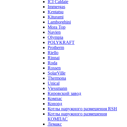
ICI Caldaie
Immergas
Kentatsu
Kiturami
Lamborghini
Mora Top
Navien
Olympia
POLYKRAFT
Protherm
Riello
Rinnai
Roda
Rossen
SolarVille
Thermona
Unical
Viessmann
Кировский завод
Компас
Конорд
Котлы наружного размещения RSH
Котлы наружного размещения
КОМПАС
Лемакс