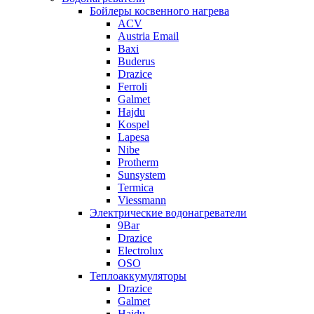
Бойлеры косвенного нагрева
ACV
Austria Email
Baxi
Buderus
Drazice
Ferroli
Galmet
Hajdu
Kospel
Lapesa
Nibe
Protherm
Sunsystem
Termica
Viessmann
Электрические водонагреватели
9Bar
Drazice
Electrolux
OSO
Теплоаккумуляторы
Drazice
Galmet
Hajdu