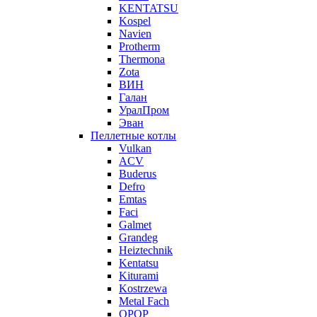
KENTATSU
Kospel
Navien
Protherm
Thermona
Zota
ВИН
Галан
УралПром
Эван
Пеллетные котлы
Vulkan
ACV
Buderus
Defro
Emtas
Faci
Galmet
Grandeg
Heiztechnik
Kentatsu
Kiturami
Kostrzewa
Metal Fach
OPOP