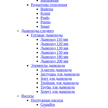
Biemmedue
Радиаторы отопления
Buderus
Kermi
Prado
Purmo
Smart
Дымоходы-сэндвич
Готовые дымоходы
Дымоход 110 мм
Дымоход 120 мм
Дымоход 130 мм
Дымоход 150 мм
Дымоход 180 мм
Дымоход 200 мм
Элементы дымохода
Адаптер дымохода
Заглушка для дымохода
Зонт для дымохода
Тройник для дымохода
Трубы для дымохода
Хомут для дымохода
Насосы
Погружные насосы
Grundfos