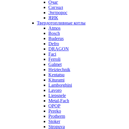
Очаг
Сигнал
Энтророс
ЯИК
Твердотопливные котлы
Atmos
Bosch
Buderus
Defro
DRAGON
Faci
Ferroli
Galmet
Heiztechnik
Kentatsu
Kiturami
Lamborghini
Lavoro
Liepsnele
Metal-Fach
OPOP
Pereko
Protherm
Stoker
Stropuva