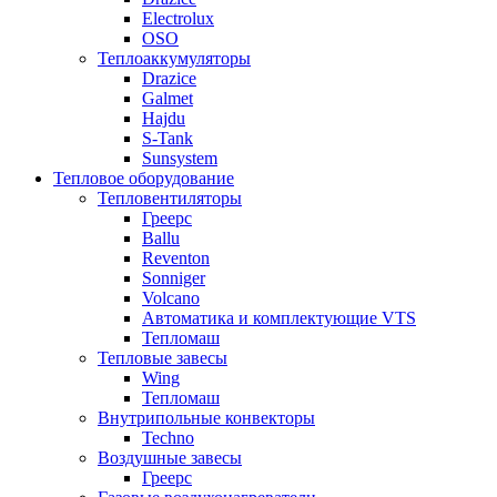
Electrolux
OSO
Теплоаккумуляторы
Drazice
Galmet
Hajdu
S-Tank
Sunsystem
Тепловое оборудование
Тепловентиляторы
Греерс
Ballu
Reventon
Sonniger
Volcano
Автоматика и комплектующие VTS
Тепломаш
Тепловые завесы
Wing
Тепломаш
Внутрипольные конвекторы
Techno
Воздушные завесы
Греерс