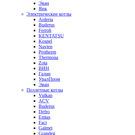
Эван
Яик
Электрические котлы
Arderia
Buderus
Ferroli
KENTATSU
Kospel
Navien
Protherm
Thermona
Zota
ВИН
Галан
УралПром
Эван
Пеллетные котлы
Vulkan
ACV
Buderus
Defro
Emtas
Faci
Galmet
Grandeg