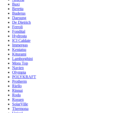
Baxi
Beretta
Buderus
Daesung
De Dietrich
Ferroli
Fondital
Hydrosta
ICI Caldaie
Immergas
Kentatsu
Kiturami
Lamborghini
Mora Top
Navien
Olympia
POLYKRAFT
Protherm
Riello
Rinnai
Roda
Rossen
SolarVille
Thermona