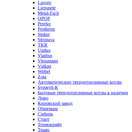
Lavoro
Liepsnele
Metal-Fach
OPOP
Pereko
Protherm
Stoker
Stropuva
TKR
Unilux
Viadrus
Viessmann
Vulkan
Wirbel
Zota
Автоматические твердотопливные котлы
Буржуй-К
Бытовые твердотопливные котлы в наличии
Диво
Кировский завод
Общемаш
Сибирь
Старт
Термокрафт
Траян