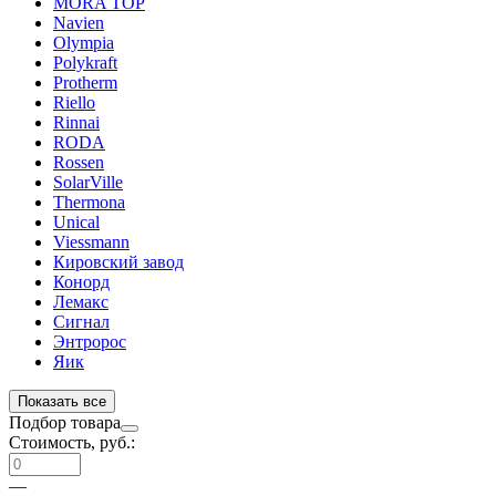
MORA TOP
Navien
Olympia
Polykraft
Protherm
Riello
Rinnai
RODA
Rossen
SolarVille
Thermona
Unical
Viessmann
Кировский завод
Конорд
Лемакс
Сигнал
Энтророс
Яик
Показать все
Подбор товара
Стоимость, руб.:
—