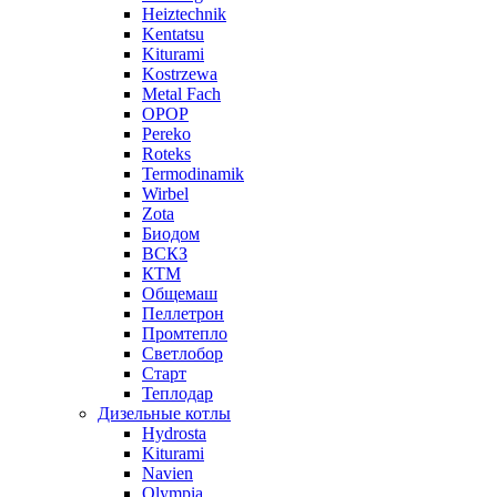
Heiztechnik
Kentatsu
Kiturami
Kostrzewa
Metal Fach
OPOP
Pereko
Roteks
Termodinamik
Wirbel
Zota
Биодом
ВСКЗ
КТМ
Общемаш
Пеллетрон
Промтепло
Светлобор
Старт
Теплодар
Дизельные котлы
Hydrosta
Kiturami
Navien
Olympia