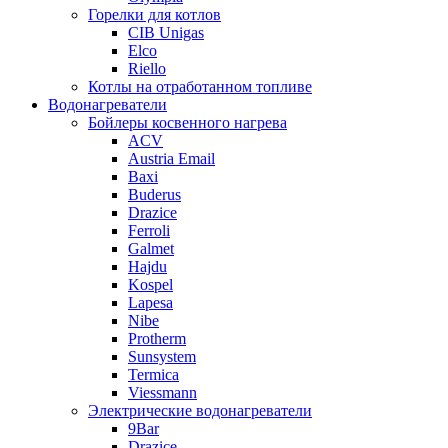
Горелки для котлов
CIB Unigas
Elco
Riello
Котлы на отработанном топливе
Водонагреватели
Бойлеры косвенного нагрева
ACV
Austria Email
Baxi
Buderus
Drazice
Ferroli
Galmet
Hajdu
Kospel
Lapesa
Nibe
Protherm
Sunsystem
Termica
Viessmann
Электрические водонагреватели
9Bar
Drazice