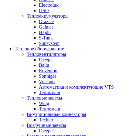
Electrolux
OSO
Теплоаккумуляторы
Drazice
Galmet
Hajdu
S-Tank
Sunsystem
Тепловое оборудование
Тепловентиляторы
Греерс
Ballu
Reventon
Sonniger
Volcano
Автоматика и комплектующие VTS
Тепломаш
Тепловые завесы
Wing
Тепломаш
Внутрипольные конвекторы
Techno
Воздушные завесы
Греерс