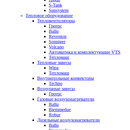
S-Tank
Sunsystem
Тепловое оборудование
Тепловентиляторы
Греерс
Ballu
Reventon
Sonniger
Volcano
Автоматика и комплектующие VTS
Тепломаш
Тепловые завесы
Wing
Тепломаш
Внутрипольные конвекторы
Techno
Воздушные завесы
Греерс
Газовые воздухонагреватели
Ballu
Biemmedue
Robur
Дизельные воздухонагреватели
Ballu