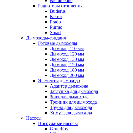
Biemmedue
Радиаторы отопления
Buderus
Kermi
Prado
Purmo
Smart
Дымоходы-сэндвич
Готовые дымоходы
Дымоход 110 мм
Дымоход 120 мм
Дымоход 130 мм
Дымоход 150 мм
Дымоход 180 мм
Дымоход 200 мм
Элементы дымохода
Адаптер дымохода
Заглушка для дымохода
Зонт для дымохода
Тройник для дымохода
Трубы для дымохода
Хомут для дымохода
Насосы
Погружные насосы
Grundfos