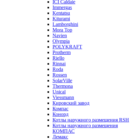
ICI Caldaie
Immergas
Kentatsu
Kiturami
Lamborghini
Mora Top
Navien
Olympia
POLYKRAFT
Protherm
Riello
Rinnai
Roda
Rossen
SolarVille
Thermona
Unical
Viessmann
Кировский завод
Компас
Конорд
Котлы наружного размещения RSH
Котлы наружного размещения
КОМПАС
Лемакс