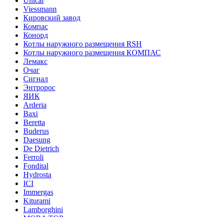
Unical
Viessmann
Кировский завод
Компас
Конорд
Котлы наружного размещения RSH
Котлы наружного размещения КОМПАС
Лемакс
Очаг
Сигнал
Энтророс
ЯИК
Arderia
Baxi
Beretta
Buderus
Daesung
De Dietrich
Ferroli
Fondital
Hydrosta
ICI
Immergas
Kiturami
Lamborghini