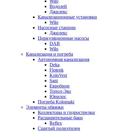
Wilo
Водолей
Джилекс
Канализационные установки
Wilo
Насосные станции
Джилекс
Циркуляционные насосы
DAB
Wilo
Канализация и погреба
Автономная канализация
Deka
Flotenk
KoloVesi
Sani
Евробион
Топол-Эко
Юнилос
Погреба Kolomaki
Элементы обвязки
Коллекторы и гидрострелки
Расширительные баки
Reflex
Сшитый полиэтилен