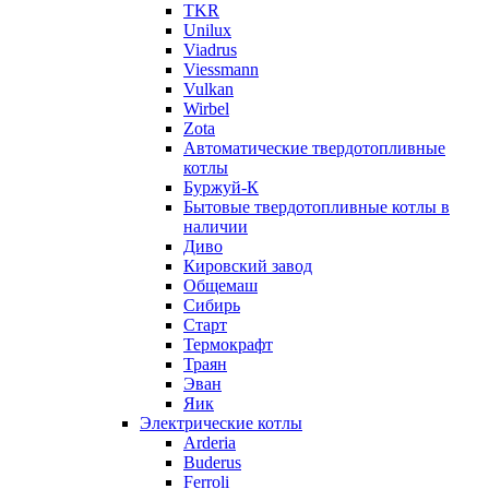
TKR
Unilux
Viadrus
Viessmann
Vulkan
Wirbel
Zota
Автоматические твердотопливные
котлы
Буржуй-К
Бытовые твердотопливные котлы в
наличии
Диво
Кировский завод
Общемаш
Сибирь
Старт
Термокрафт
Траян
Эван
Яик
Электрические котлы
Arderia
Buderus
Ferroli