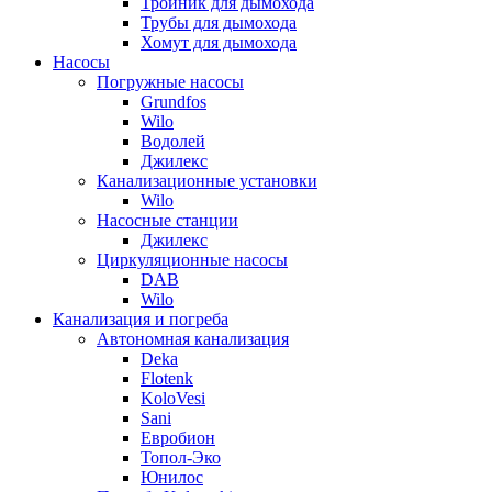
Тройник для дымохода
Трубы для дымохода
Хомут для дымохода
Насосы
Погружные насосы
Grundfos
Wilo
Водолей
Джилекс
Канализационные установки
Wilo
Насосные станции
Джилекс
Циркуляционные насосы
DAB
Wilo
Канализация и погреба
Автономная канализация
Deka
Flotenk
KoloVesi
Sani
Евробион
Топол-Эко
Юнилос