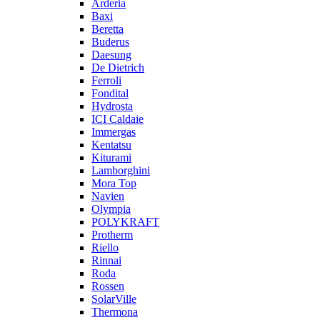
Arderia
Baxi
Beretta
Buderus
Daesung
De Dietrich
Ferroli
Fondital
Hydrosta
ICI Caldaie
Immergas
Kentatsu
Kiturami
Lamborghini
Mora Top
Navien
Olympia
POLYKRAFT
Protherm
Riello
Rinnai
Roda
Rossen
SolarVille
Thermona