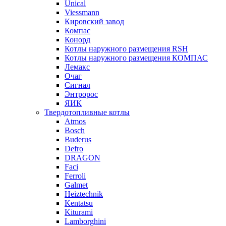
Unical
Viessmann
Кировский завод
Компас
Конорд
Котлы наружного размещения RSH
Котлы наружного размещения КОМПАС
Лемакс
Очаг
Сигнал
Энтророс
ЯИК
Твердотопливные котлы
Atmos
Bosch
Buderus
Defro
DRAGON
Faci
Ferroli
Galmet
Heiztechnik
Kentatsu
Kiturami
Lamborghini