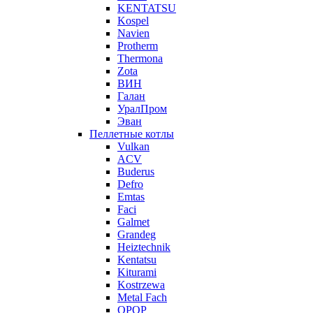
KENTATSU
Kospel
Navien
Protherm
Thermona
Zota
ВИН
Галан
УралПром
Эван
Пеллетные котлы
Vulkan
ACV
Buderus
Defro
Emtas
Faci
Galmet
Grandeg
Heiztechnik
Kentatsu
Kiturami
Kostrzewa
Metal Fach
OPOP