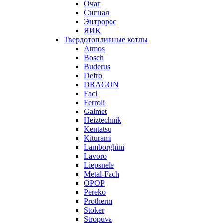
Очаг
Сигнал
Энтророс
ЯИК
Твердотопливные котлы
Atmos
Bosch
Buderus
Defro
DRAGON
Faci
Ferroli
Galmet
Heiztechnik
Kentatsu
Kiturami
Lamborghini
Lavoro
Liepsnele
Metal-Fach
OPOP
Pereko
Protherm
Stoker
Stropuva