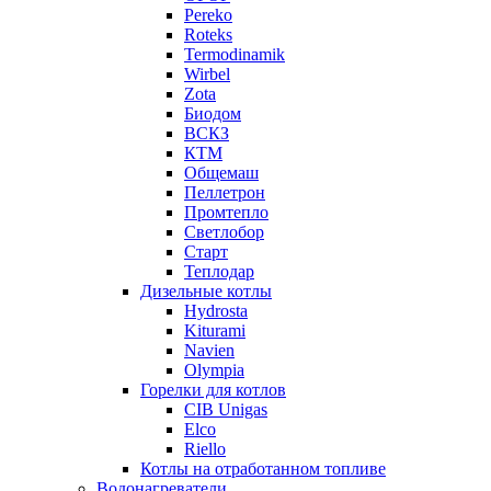
Pereko
Roteks
Termodinamik
Wirbel
Zota
Биодом
ВСКЗ
КТМ
Общемаш
Пеллетрон
Промтепло
Светлобор
Старт
Теплодар
Дизельные котлы
Hydrosta
Kiturami
Navien
Olympia
Горелки для котлов
CIB Unigas
Elco
Riello
Котлы на отработанном топливе
Водонагреватели