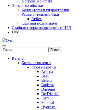
Погреба Kolomaki
Элементы обвязки
Коллекторы и гидрострелки
Расширительные баки
Reflex
Сшитый полиэтилен
Стабилизаторы напряжения и ИБП
Еще
Каталог
Котлы отопления
Газовые котлы
Arderia
Baxi
Beretta
Buderus
Daesung
De Dietrich
Ferroli
Fondital
Hydrosta