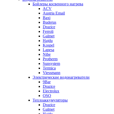
Бойлеры косвенного нагрева
ACV
Austria Email
Baxi
Buderus
Drazice
Ferroli
Galmet
Hajdu
Kospel
Lapesa
Nibe
Protherm
Sunsystem
Termica
Viessmann
Электрические водонагреватели
9Bar
Drazice
Electrolux
OSO
Теплоаккумуляторы
Drazice
Galmet
Hajdu