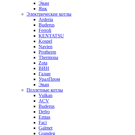
Эван
Яик
Электрические котлы
Arderia
Buderus
Ferroli
KENTATSU
Kospel
Navien
Protherm
Thermona
Zota
ВИН
Галан
УралПром
Эван
Пеллетные котлы
Vulkan
ACV
Buderus
Defro
Emtas
Faci
Galmet
Grandeg