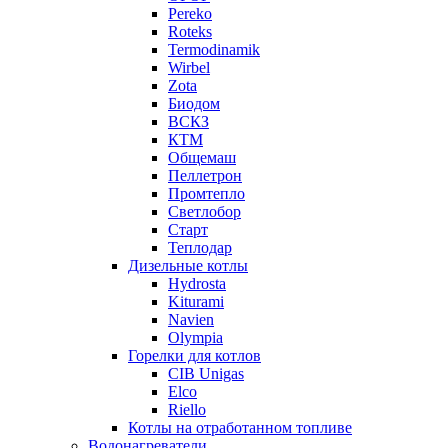
Pereko
Roteks
Termodinamik
Wirbel
Zota
Биодом
ВСКЗ
КТМ
Общемаш
Пеллетрон
Промтепло
Светлобор
Старт
Теплодар
Дизельные котлы
Hydrosta
Kiturami
Navien
Olympia
Горелки для котлов
CIB Unigas
Elco
Riello
Котлы на отработанном топливе
Водонагреватели