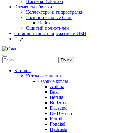
Погреба Kolomaki
Элементы обвязки
Коллекторы и гидрострелки
Расширительные баки
Reflex
Сшитый полиэтилен
Стабилизаторы напряжения и ИБП
Еще
Каталог
Котлы отопления
Газовые котлы
Arderia
Baxi
Beretta
Buderus
Daesung
De Dietrich
Ferroli
Fondital
Hydrosta