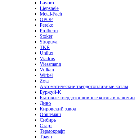
Lavoro
Liepsnele
Metal-Fach
OPOP
Pereko
Protherm
Stoker
Stropuva
TKR
Unilux
Viadrus
Viessmann
Vulkan
Wirbel
Zota
Автоматические твердотопливные котлы
Буржуй-К
Бытовые твердотопливные котлы в наличии
Диво
Кировский завод
Общемаш
Сибирь
Старт
Термокрафт
Траян