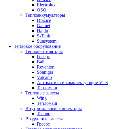
Electrolux
OSO
Теплоаккумуляторы
Drazice
Galmet
Hajdu
S-Tank
Sunsystem
Тепловое оборудование
Тепловентиляторы
Греерс
Ballu
Reventon
Sonniger
Volcano
Автоматика и комплектующие VTS
Тепломаш
Тепловые завесы
Wing
Тепломаш
Внутрипольные конвекторы
Techno
Воздушные завесы
Греерс