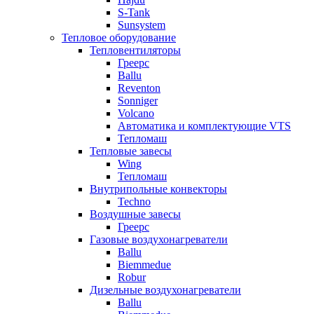
S-Tank
Sunsystem
Тепловое оборудование
Тепловентиляторы
Греерс
Ballu
Reventon
Sonniger
Volcano
Автоматика и комплектующие VTS
Тепломаш
Тепловые завесы
Wing
Тепломаш
Внутрипольные конвекторы
Techno
Воздушные завесы
Греерс
Газовые воздухонагреватели
Ballu
Biemmedue
Robur
Дизельные воздухонагреватели
Ballu