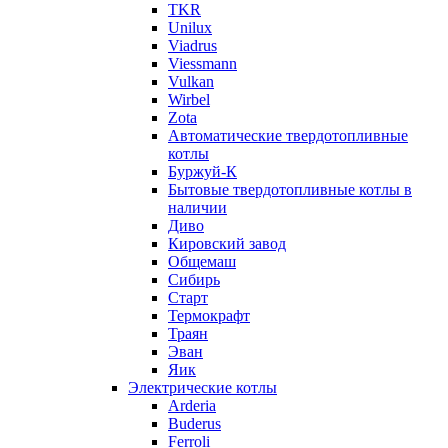
TKR
Unilux
Viadrus
Viessmann
Vulkan
Wirbel
Zota
Автоматические твердотопливные
котлы
Буржуй-К
Бытовые твердотопливные котлы в
наличии
Диво
Кировский завод
Общемаш
Сибирь
Старт
Термокрафт
Траян
Эван
Яик
Электрические котлы
Arderia
Buderus
Ferroli