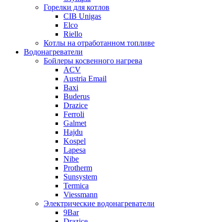
Горелки для котлов
CIB Unigas
Elco
Riello
Котлы на отработанном топливе
Водонагреватели
Бойлеры косвенного нагрева
ACV
Austria Email
Baxi
Buderus
Drazice
Ferroli
Galmet
Hajdu
Kospel
Lapesa
Nibe
Protherm
Sunsystem
Termica
Viessmann
Электрические водонагреватели
9Bar
Drazice