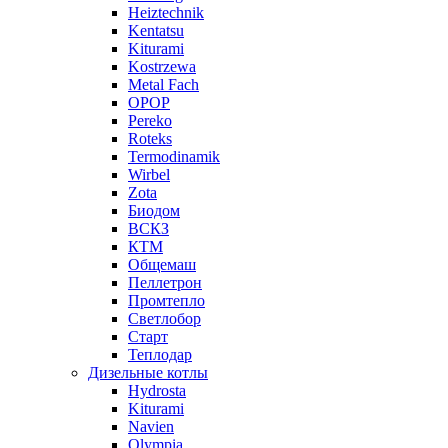
Heiztechnik
Kentatsu
Kiturami
Kostrzewa
Metal Fach
OPOP
Pereko
Roteks
Termodinamik
Wirbel
Zota
Биодом
ВСКЗ
КТМ
Общемаш
Пеллетрон
Промтепло
Светлобор
Старт
Теплодар
Дизельные котлы
Hydrosta
Kiturami
Navien
Olympia