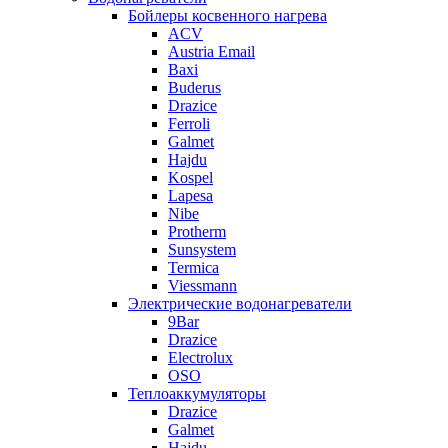
Бойлеры косвенного нагрева
ACV
Austria Email
Baxi
Buderus
Drazice
Ferroli
Galmet
Hajdu
Kospel
Lapesa
Nibe
Protherm
Sunsystem
Termica
Viessmann
Электрические водонагреватели
9Bar
Drazice
Electrolux
OSO
Теплоаккумуляторы
Drazice
Galmet
Hajdu