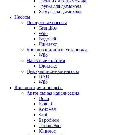
Тройник для дымохода
Трубы для дымохода
Хомут для дымохода
Насосы
Погружные насосы
Grundfos
Wilo
Водолей
Джилекс
Канализационные установки
Wilo
Насосные станции
Джилекс
Циркуляционные насосы
DAB
Wilo
Канализация и погреба
Автономная канализация
Deka
Flotenk
KoloVesi
Sani
Евробион
Топол-Эко
Юнилос