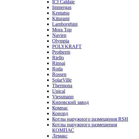
ICI Caldaie
Immergas
Kentatsu
Kiturami
Lamborghini
Mora Top
Navien
Olympia
POLYKRAFT
Protherm
Riello
Rinnai
Roda
Rossen
SolarVille
Thermona
Unical
Viessmann
Кировский завод
Компас
Конорд
Котлы наружного размещения RSH
Котлы наружного размещения
КОМПАС
Лемакс