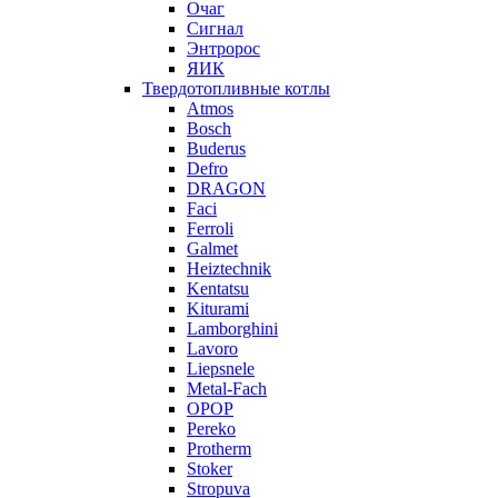
Очаг
Сигнал
Энтророс
ЯИК
Твердотопливные котлы
Atmos
Bosch
Buderus
Defro
DRAGON
Faci
Ferroli
Galmet
Heiztechnik
Kentatsu
Kiturami
Lamborghini
Lavoro
Liepsnele
Metal-Fach
OPOP
Pereko
Protherm
Stoker
Stropuva