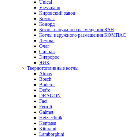
Unical
Viessmann
Кировский завод
Компас
Конорд
Котлы наружного размещения RSH
Котлы наружного размещения КОМПАС
Лемакс
Очаг
Сигнал
Энтророс
ЯИК
Твердотопливные котлы
Atmos
Bosch
Buderus
Defro
DRAGON
Faci
Ferroli
Galmet
Heiztechnik
Kentatsu
Kiturami
Lamborghini