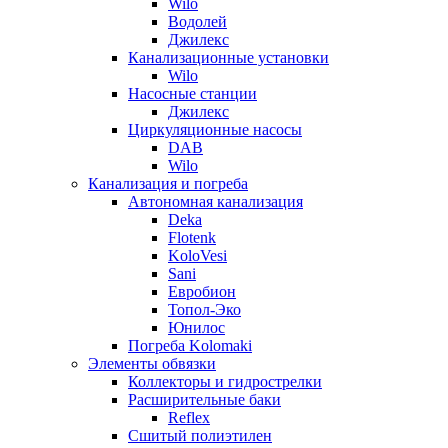
Wilo
Водолей
Джилекс
Канализационные установки
Wilo
Насосные станции
Джилекс
Циркуляционные насосы
DAB
Wilo
Канализация и погреба
Автономная канализация
Deka
Flotenk
KoloVesi
Sani
Евробион
Топол-Эко
Юнилос
Погреба Kolomaki
Элементы обвязки
Коллекторы и гидрострелки
Расширительные баки
Reflex
Сшитый полиэтилен