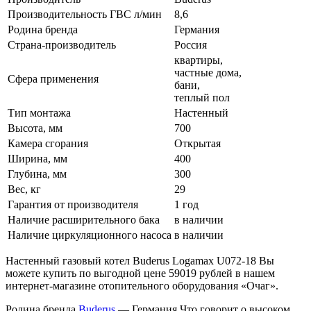
Производительность ГВС л/мин
8,6
Родина бренда
Германия
Страна-производитель
Россия
квартиры,
частные дома,
Сфера применения
бани,
теплый пол
Тип монтажа
Настенный
Высота, мм
700
Камера сгорания
Открытая
Ширина, мм
400
Глубина, мм
300
Вес, кг
29
Гарантия от производителя
1 год
Наличие расширительного бака
в наличии
Наличие циркуляционного насоса
в наличии
Настенный газовый котел Buderus Logamax U072-18 Вы
можете купить по выгодной цене 59019 рублей в нашем
интернет-магазине отопительного оборудования «Очаг».
Родина бренда
Buderus
— Германия.Что говорит о высоком