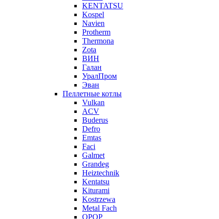
KENTATSU
Kospel
Navien
Protherm
Thermona
Zota
ВИН
Галан
УралПром
Эван
Пеллетные котлы
Vulkan
ACV
Buderus
Defro
Emtas
Faci
Galmet
Grandeg
Heiztechnik
Kentatsu
Kiturami
Kostrzewa
Metal Fach
OPOP