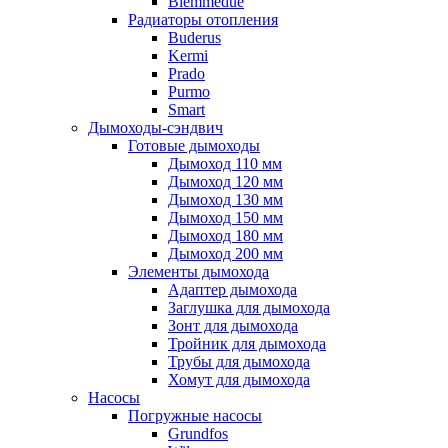
Biemmedue
Радиаторы отопления
Buderus
Kermi
Prado
Purmo
Smart
Дымоходы-сэндвич
Готовые дымоходы
Дымоход 110 мм
Дымоход 120 мм
Дымоход 130 мм
Дымоход 150 мм
Дымоход 180 мм
Дымоход 200 мм
Элементы дымохода
Адаптер дымохода
Заглушка для дымохода
Зонт для дымохода
Тройник для дымохода
Трубы для дымохода
Хомут для дымохода
Насосы
Погружные насосы
Grundfos