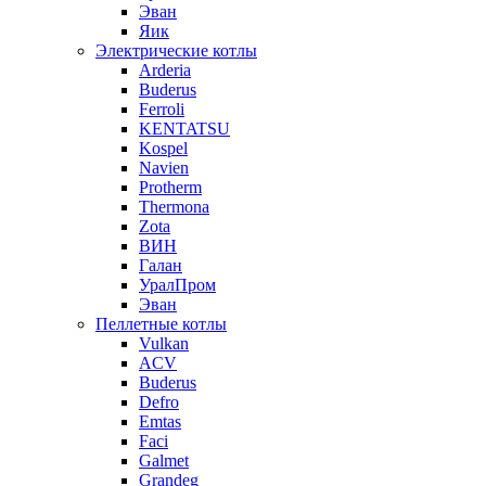
Эван
Яик
Электрические котлы
Arderia
Buderus
Ferroli
KENTATSU
Kospel
Navien
Protherm
Thermona
Zota
ВИН
Галан
УралПром
Эван
Пеллетные котлы
Vulkan
ACV
Buderus
Defro
Emtas
Faci
Galmet
Grandeg