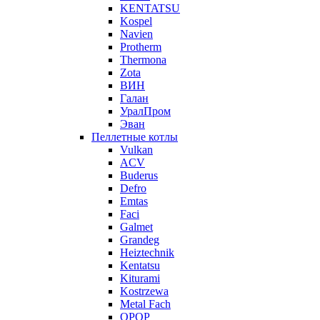
KENTATSU
Kospel
Navien
Protherm
Thermona
Zota
ВИН
Галан
УралПром
Эван
Пеллетные котлы
Vulkan
ACV
Buderus
Defro
Emtas
Faci
Galmet
Grandeg
Heiztechnik
Kentatsu
Kiturami
Kostrzewa
Metal Fach
OPOP