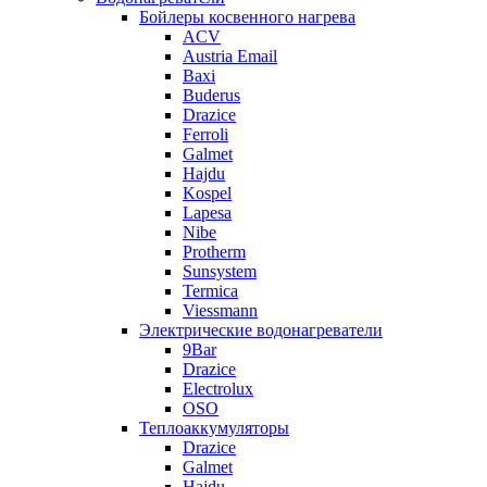
Бойлеры косвенного нагрева
ACV
Austria Email
Baxi
Buderus
Drazice
Ferroli
Galmet
Hajdu
Kospel
Lapesa
Nibe
Protherm
Sunsystem
Termica
Viessmann
Электрические водонагреватели
9Bar
Drazice
Electrolux
OSO
Теплоаккумуляторы
Drazice
Galmet
Hajdu