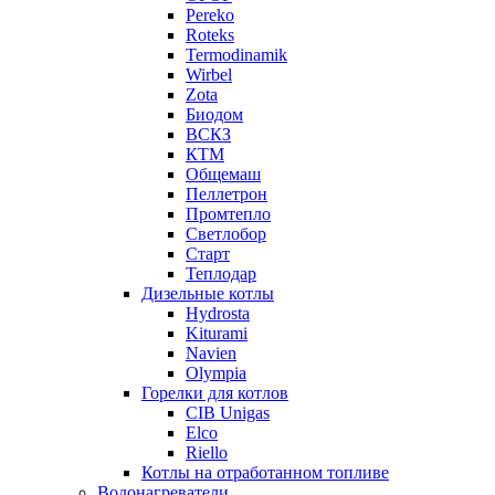
Pereko
Roteks
Termodinamik
Wirbel
Zota
Биодом
ВСКЗ
КТМ
Общемаш
Пеллетрон
Промтепло
Светлобор
Старт
Теплодар
Дизельные котлы
Hydrosta
Kiturami
Navien
Olympia
Горелки для котлов
CIB Unigas
Elco
Riello
Котлы на отработанном топливе
Водонагреватели