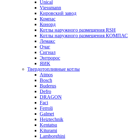
Unical
Viessmann
Кировский завод
Компас
Конорд
Котлы наружного размещения RSH
Котлы наружного размещения КОМПАС
Лемакс
Очаг
Сигнал
Энтророс
ЯИК
Твердотопливные котлы
Atmos
Bosch
Buderus
Defro
DRAGON
Faci
Ferroli
Galmet
Heiztechnik
Kentatsu
Kiturami
Lamborghini