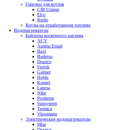
Горелки для котлов
CIB Unigas
Elco
Riello
Котлы на отработанном топливе
Водонагреватели
Бойлеры косвенного нагрева
ACV
Austria Email
Baxi
Buderus
Drazice
Ferroli
Galmet
Hajdu
Kospel
Lapesa
Nibe
Protherm
Sunsystem
Termica
Viessmann
Электрические водонагреватели
9Bar
Drazice