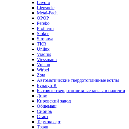
Lavoro
Liepsnele
Metal-Fach
OPOP
Pereko
Protherm
Stoker
Stropuva
TKR
Unilux
Viadrus
Viessmann
Vulkan
Wirbel
Zota
Автоматические твердотопливные котлы
Буржуй-К
Бытовые твердотопливные котлы в наличии
Диво
Кировский завод
Общемаш
Сибирь
Старт
Термокрафт
Траян