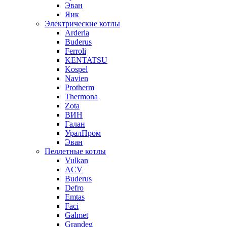
Эван
Яик
Электрические котлы
Arderia
Buderus
Ferroli
KENTATSU
Kospel
Navien
Protherm
Thermona
Zota
ВИН
Галан
УралПром
Эван
Пеллетные котлы
Vulkan
ACV
Buderus
Defro
Emtas
Faci
Galmet
Grandeg