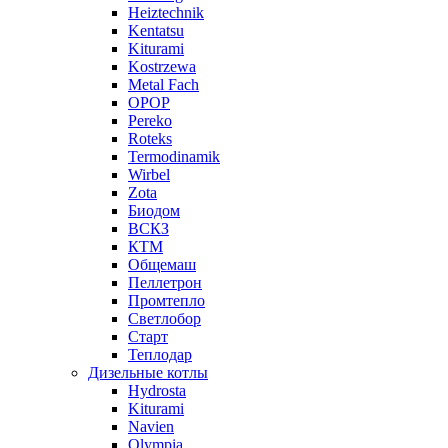
Heiztechnik
Kentatsu
Kiturami
Kostrzewa
Metal Fach
OPOP
Pereko
Roteks
Termodinamik
Wirbel
Zota
Биодом
ВСКЗ
КТМ
Общемаш
Пеллетрон
Промтепло
Светлобор
Старт
Теплодар
Дизельные котлы
Hydrosta
Kiturami
Navien
Olympia