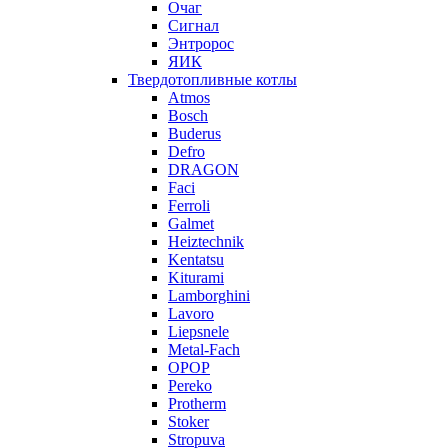
Очаг
Сигнал
Энтророс
ЯИК
Твердотопливные котлы
Atmos
Bosch
Buderus
Defro
DRAGON
Faci
Ferroli
Galmet
Heiztechnik
Kentatsu
Kiturami
Lamborghini
Lavoro
Liepsnele
Metal-Fach
OPOP
Pereko
Protherm
Stoker
Stropuva