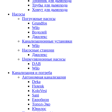
Тройник для дымохода
Трубы для дымохода
Хомут для дымохода
Насосы
Погружные насосы
Grundfos
Wilo
Водолей
Джилекс
Канализационные установки
Wilo
Насосные станции
Джилекс
Циркуляционные насосы
DAB
Wilo
Канализация и погреба
Автономная канализация
Deka
Flotenk
KoloVesi
Sani
Евробион
Топол-Эко
Юнилос