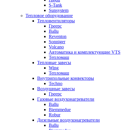
S-Tank
Sunsystem
Тепловое оборудование
Тепловентиляторы
Греерс
Ballu
Reventon
Sonniger
Volcano
Автоматика и комплектующие VTS
Тепломаш
Тепловые завесы
Wing
Тепломаш
Внутрипольные конвекторы
Techno
Воздушные завесы
Греерс
Газовые воздухонагреватели
Ballu
Biemmedue
Robur
Дизельные воздухонагреватели
Ballu