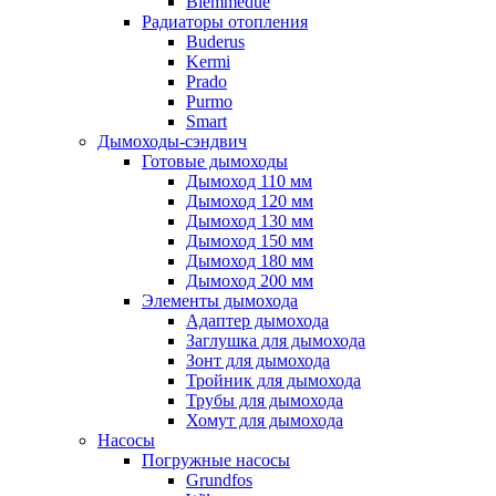
Biemmedue
Радиаторы отопления
Buderus
Kermi
Prado
Purmo
Smart
Дымоходы-сэндвич
Готовые дымоходы
Дымоход 110 мм
Дымоход 120 мм
Дымоход 130 мм
Дымоход 150 мм
Дымоход 180 мм
Дымоход 200 мм
Элементы дымохода
Адаптер дымохода
Заглушка для дымохода
Зонт для дымохода
Тройник для дымохода
Трубы для дымохода
Хомут для дымохода
Насосы
Погружные насосы
Grundfos