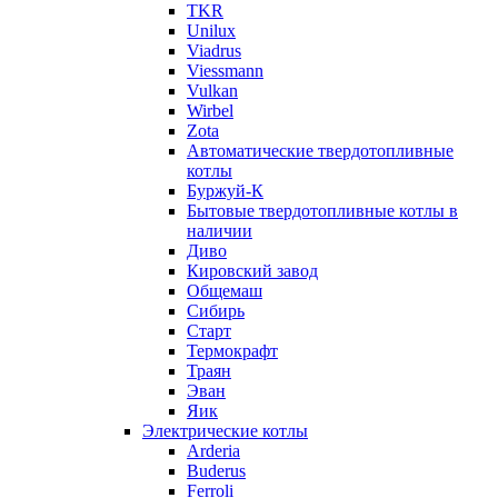
TKR
Unilux
Viadrus
Viessmann
Vulkan
Wirbel
Zota
Автоматические твердотопливные
котлы
Буржуй-К
Бытовые твердотопливные котлы в
наличии
Диво
Кировский завод
Общемаш
Сибирь
Старт
Термокрафт
Траян
Эван
Яик
Электрические котлы
Arderia
Buderus
Ferroli