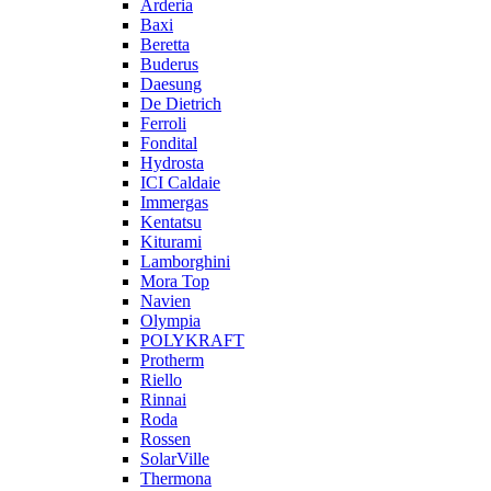
Arderia
Baxi
Beretta
Buderus
Daesung
De Dietrich
Ferroli
Fondital
Hydrosta
ICI Caldaie
Immergas
Kentatsu
Kiturami
Lamborghini
Mora Top
Navien
Olympia
POLYKRAFT
Protherm
Riello
Rinnai
Roda
Rossen
SolarVille
Thermona