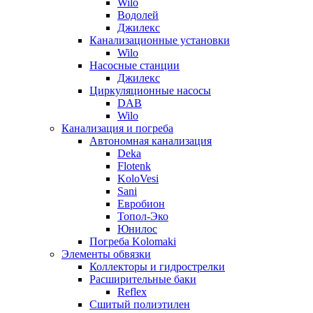
Wilo
Водолей
Джилекс
Канализационные установки
Wilo
Насосные станции
Джилекс
Циркуляционные насосы
DAB
Wilo
Канализация и погреба
Автономная канализация
Deka
Flotenk
KoloVesi
Sani
Евробион
Топол-Эко
Юнилос
Погреба Kolomaki
Элементы обвязки
Коллекторы и гидрострелки
Расширительные баки
Reflex
Сшитый полиэтилен