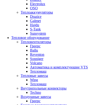
Electrolux
OSO
Теплоаккумуляторы
Drazice
Galmet
Hajdu
S-Tank
Sunsystem
Тепловое оборудование
Тепловентиляторы
Греерс
Ballu
Reventon
Sonniger
Volcano
Автоматика и комплектующие VTS
Тепломаш
Тепловые завесы
Wing
Тепломаш
Внутрипольные конвекторы
Techno
Воздушные завесы
Греерс