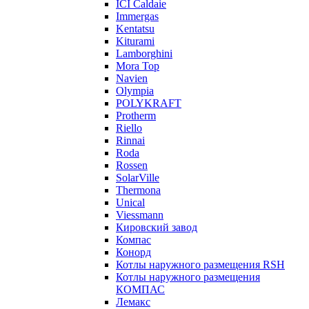
ICI Caldaie
Immergas
Kentatsu
Kiturami
Lamborghini
Mora Top
Navien
Olympia
POLYKRAFT
Protherm
Riello
Rinnai
Roda
Rossen
SolarVille
Thermona
Unical
Viessmann
Кировский завод
Компас
Конорд
Котлы наружного размещения RSH
Котлы наружного размещения
КОМПАС
Лемакс