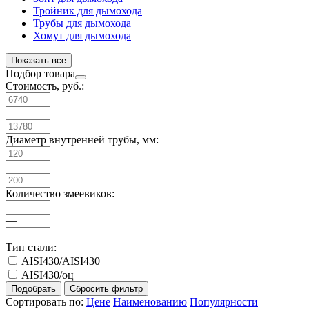
Тройник для дымохода
Трубы для дымохода
Хомут для дымохода
Показать все
Подбор товара
Стоимость, руб.:
—
Диаметр внутренней трубы, мм:
—
Количество змеевиков:
—
Тип стали:
AISI430/AISI430
AISI430/оц
Сортировать по:
Цене
Наименованию
Популярности