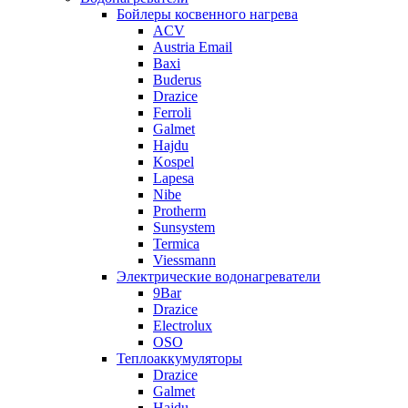
Бойлеры косвенного нагрева
ACV
Austria Email
Baxi
Buderus
Drazice
Ferroli
Galmet
Hajdu
Kospel
Lapesa
Nibe
Protherm
Sunsystem
Termica
Viessmann
Электрические водонагреватели
9Bar
Drazice
Electrolux
OSO
Теплоаккумуляторы
Drazice
Galmet
Hajdu