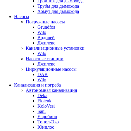
Тройник для дымохода
Трубы для дымохода
Хомут для дымохода
Насосы
Погружные насосы
Grundfos
Wilo
Водолей
Джилекс
Канализационные установки
Wilo
Насосные станции
Джилекс
Циркуляционные насосы
DAB
Wilo
Канализация и погреба
Автономная канализация
Deka
Flotenk
KoloVesi
Sani
Евробион
Топол-Эко
Юнилос