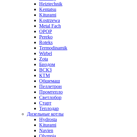
Heiztechnik
Kentatsu
Kiturami
Kostrzewa
Metal Fach
OPOP
Pereko
Roteks
Termodinamik
Wirbel
Zota
Биодом
ВСКЗ
КТМ
Общемаш
Пеллетрон
Промтепло
Светлобор
Старт
Теплодар
Дизельные котлы
Hydrosta
Kiturami
Navien
Olympia