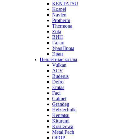
KENTATSU
Kospel
Navien
Protherm
Thermona
Zota
ВИН
Галан
УралПром
Эван
Пеллетные котлы
Vulkan
ACV
Buderus
Defro
Emtas
Faci
Galmet
Grandeg
Heiztechnik
Kentatsu
Kiturami
Kostrzewa
Metal Fach
OPOP