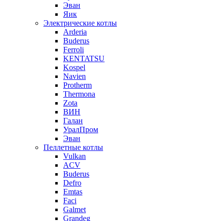
Эван
Яик
Электрические котлы
Arderia
Buderus
Ferroli
KENTATSU
Kospel
Navien
Protherm
Thermona
Zota
ВИН
Галан
УралПром
Эван
Пеллетные котлы
Vulkan
ACV
Buderus
Defro
Emtas
Faci
Galmet
Grandeg