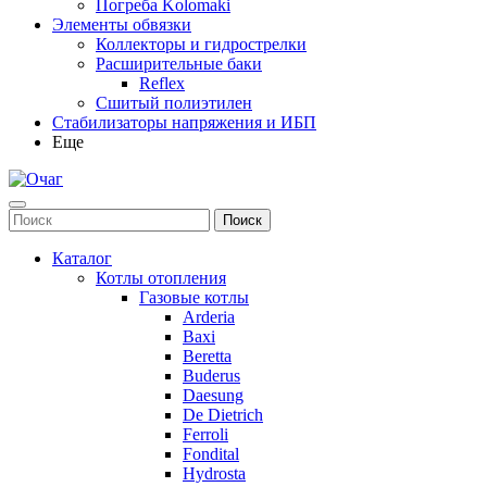
Погреба Kolomaki
Элементы обвязки
Коллекторы и гидрострелки
Расширительные баки
Reflex
Сшитый полиэтилен
Стабилизаторы напряжения и ИБП
Еще
Каталог
Котлы отопления
Газовые котлы
Arderia
Baxi
Beretta
Buderus
Daesung
De Dietrich
Ferroli
Fondital
Hydrosta