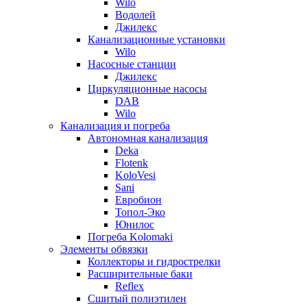
Wilo
Водолей
Джилекс
Канализационные установки
Wilo
Насосные станции
Джилекс
Циркуляционные насосы
DAB
Wilo
Канализация и погреба
Автономная канализация
Deka
Flotenk
KoloVesi
Sani
Евробион
Топол-Эко
Юнилос
Погреба Kolomaki
Элементы обвязки
Коллекторы и гидрострелки
Расширительные баки
Reflex
Сшитый полиэтилен