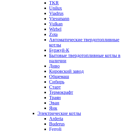
TKR
Unilux
Viadrus
Viessmann
Vulkan
Wirbel
Zota
Автоматические твердотопливные
котлы
Буржуй-К
Бытовые твердотопливные котлы в
наличии
Диво
Кировский завод
Общемаш
Сибирь
Старт
Термокрафт
Траян
Эван
Яик
Электрические котлы
Arderia
Buderus
Ferroli