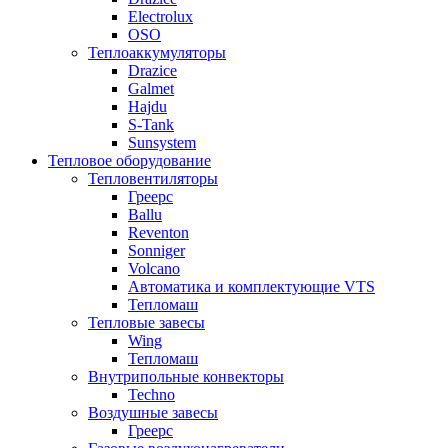
Electrolux
OSO
Теплоаккумуляторы
Drazice
Galmet
Hajdu
S-Tank
Sunsystem
Тепловое оборудование
Тепловентиляторы
Греерс
Ballu
Reventon
Sonniger
Volcano
Автоматика и комплектующие VTS
Тепломаш
Тепловые завесы
Wing
Тепломаш
Внутрипольные конвекторы
Techno
Воздушные завесы
Греерс