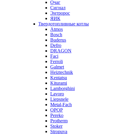
Очаг
Сигнал
Энтророс
ЯИК
Твердотопливные котлы
Atmos
Bosch
Buderus
Defro
DRAGON
Faci
Ferroli
Galmet
Heiztechnik
Kentatsu
Kiturami
Lamborghini
Lavoro
Liepsnele
Metal-Fach
OPOP
Pereko
Protherm
Stoker
Stropuva