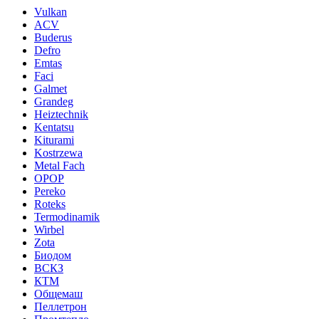
Vulkan
ACV
Buderus
Defro
Emtas
Faci
Galmet
Grandeg
Heiztechnik
Kentatsu
Kiturami
Kostrzewa
Metal Fach
OPOP
Pereko
Roteks
Termodinamik
Wirbel
Zota
Биодом
ВСКЗ
КТМ
Общемаш
Пеллетрон