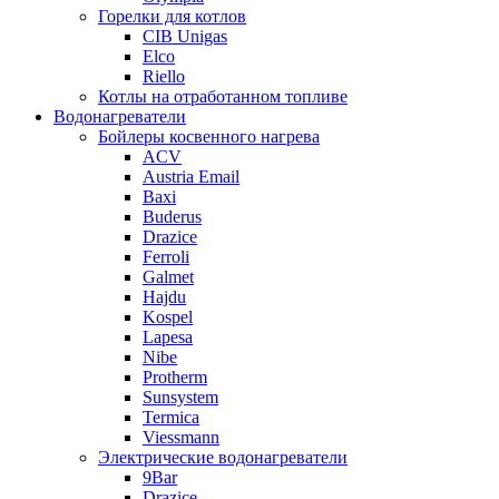
Горелки для котлов
CIB Unigas
Elco
Riello
Котлы на отработанном топливе
Водонагреватели
Бойлеры косвенного нагрева
ACV
Austria Email
Baxi
Buderus
Drazice
Ferroli
Galmet
Hajdu
Kospel
Lapesa
Nibe
Protherm
Sunsystem
Termica
Viessmann
Электрические водонагреватели
9Bar
Drazice