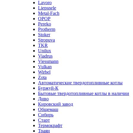
Lavoro
Liepsnele
Metal-Fach
OPOP
Pereko
Protherm
Stoker
Stropuva
TKR
Unilux
Viadrus
Viessmann
Vulkan
Wirbel
Zota
Автоматические твердотопливные котлы
Буржуй-К
Бытовые твердотопливные котлы в наличии
Диво
Кировский завод
Общемаш
Сибирь
Старт
Термокрафт
Траян