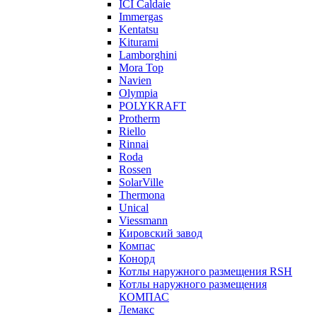
ICI Caldaie
Immergas
Kentatsu
Kiturami
Lamborghini
Mora Top
Navien
Olympia
POLYKRAFT
Protherm
Riello
Rinnai
Roda
Rossen
SolarVille
Thermona
Unical
Viessmann
Кировский завод
Компас
Конорд
Котлы наружного размещения RSH
Котлы наружного размещения
КОМПАС
Лемакс