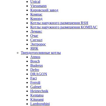
Unical
Viessmann
Кировский завод
Компас
Конорд
Котлы наружного размещения RSH
Котлы наружного размещения КОМПАС
Лемакс
Очаг
Сигнал
Энтророс
ЯИК
Твердотопливные котлы
Atmos
Bosch
Buderus
Defro
DRAGON
Faci
Ferroli
Galmet
Heiztechnik
Kentatsu
Kiturami
Lamborghini