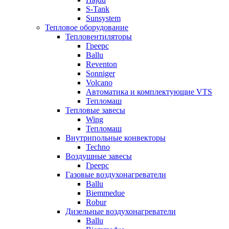
S-Tank
Sunsystem
Тепловое оборудование
Тепловентиляторы
Греерс
Ballu
Reventon
Sonniger
Volcano
Автоматика и комплектующие VTS
Тепломаш
Тепловые завесы
Wing
Тепломаш
Внутрипольные конвекторы
Techno
Воздушные завесы
Греерс
Газовые воздухонагреватели
Ballu
Biemmedue
Robur
Дизельные воздухонагреватели
Ballu