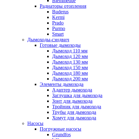
Biemmedue
Радиаторы отопления
Buderus
Kermi
Prado
Purmo
Smart
Дымоходы-сэндвич
Готовые дымоходы
Дымоход 110 мм
Дымоход 120 мм
Дымоход 130 мм
Дымоход 150 мм
Дымоход 180 мм
Дымоход 200 мм
Элементы дымохода
Адаптер дымохода
Заглушка для дымохода
Зонт для дымохода
Тройник для дымохода
Трубы для дымохода
Хомут для дымохода
Насосы
Погружные насосы
Grundfos