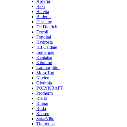
Arderia
Baxi
Beretta
Buderus
Daesung
De Dietrich
Ferroli
Fondital
Hydrosta
ICI Caldaie
Immergas
Kentatsu
Kiturami
Lamborghini
Mora Top
Navien
Olympia
POLYKRAFT
Protherm
Riello
Rinnai
Roda
Rossen
SolarVille
Thermona