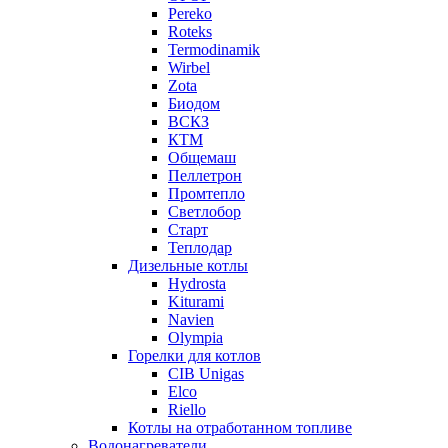
Pereko
Roteks
Termodinamik
Wirbel
Zota
Биодом
ВСКЗ
КТМ
Общемаш
Пеллетрон
Промтепло
Светлобор
Старт
Теплодар
Дизельные котлы
Hydrosta
Kiturami
Navien
Olympia
Горелки для котлов
CIB Unigas
Elco
Riello
Котлы на отработанном топливе
Водонагреватели