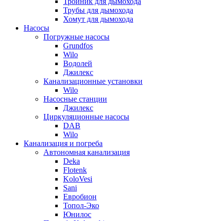
Тройник для дымохода
Трубы для дымохода
Хомут для дымохода
Насосы
Погружные насосы
Grundfos
Wilo
Водолей
Джилекс
Канализационные установки
Wilo
Насосные станции
Джилекс
Циркуляционные насосы
DAB
Wilo
Канализация и погреба
Автономная канализация
Deka
Flotenk
KoloVesi
Sani
Евробион
Топол-Эко
Юнилос