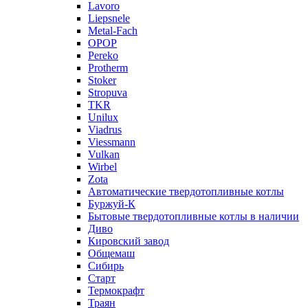
Lavoro
Liepsnele
Metal-Fach
OPOP
Pereko
Protherm
Stoker
Stropuva
TKR
Unilux
Viadrus
Viessmann
Vulkan
Wirbel
Zota
Автоматические твердотопливные котлы
Буржуй-К
Бытовые твердотопливные котлы в наличии
Диво
Кировский завод
Общемаш
Сибирь
Старт
Термокрафт
Траян