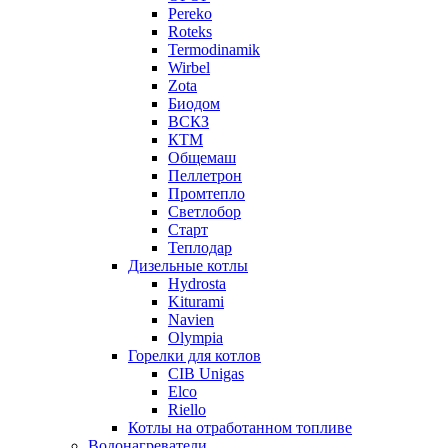
Pereko
Roteks
Termodinamik
Wirbel
Zota
Биодом
ВСКЗ
КТМ
Общемаш
Пеллетрон
Промтепло
Светлобор
Старт
Теплодар
Дизельные котлы
Hydrosta
Kiturami
Navien
Olympia
Горелки для котлов
CIB Unigas
Elco
Riello
Котлы на отработанном топливе
Водонагреватели