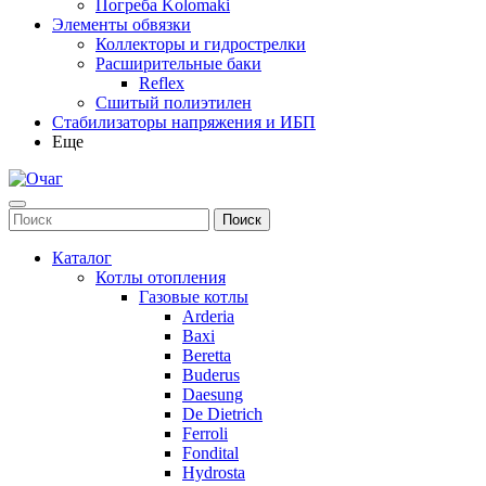
Погреба Kolomaki
Элементы обвязки
Коллекторы и гидрострелки
Расширительные баки
Reflex
Сшитый полиэтилен
Стабилизаторы напряжения и ИБП
Еще
Каталог
Котлы отопления
Газовые котлы
Arderia
Baxi
Beretta
Buderus
Daesung
De Dietrich
Ferroli
Fondital
Hydrosta