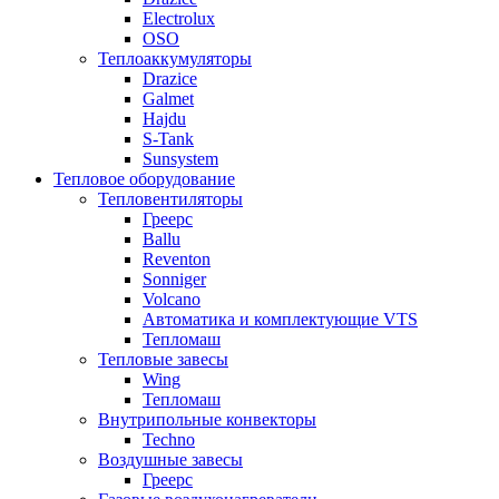
Electrolux
OSO
Теплоаккумуляторы
Drazice
Galmet
Hajdu
S-Tank
Sunsystem
Тепловое оборудование
Тепловентиляторы
Греерс
Ballu
Reventon
Sonniger
Volcano
Автоматика и комплектующие VTS
Тепломаш
Тепловые завесы
Wing
Тепломаш
Внутрипольные конвекторы
Techno
Воздушные завесы
Греерс