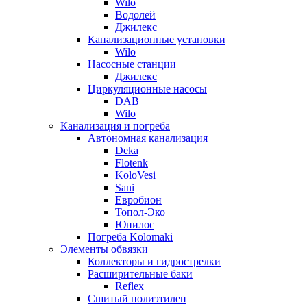
Wilo
Водолей
Джилекс
Канализационные установки
Wilo
Насосные станции
Джилекс
Циркуляционные насосы
DAB
Wilo
Канализация и погреба
Автономная канализация
Deka
Flotenk
KoloVesi
Sani
Евробион
Топол-Эко
Юнилос
Погреба Kolomaki
Элементы обвязки
Коллекторы и гидрострелки
Расширительные баки
Reflex
Сшитый полиэтилен