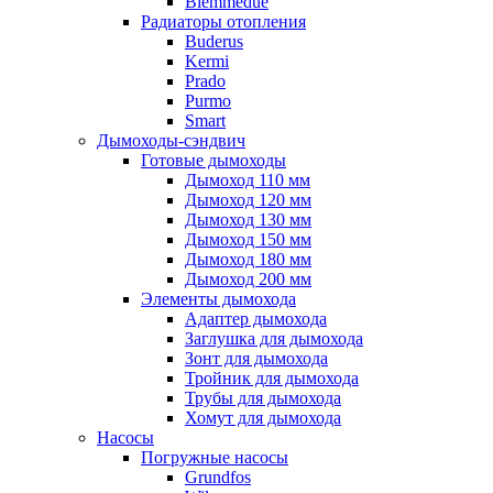
Biemmedue
Радиаторы отопления
Buderus
Kermi
Prado
Purmo
Smart
Дымоходы-сэндвич
Готовые дымоходы
Дымоход 110 мм
Дымоход 120 мм
Дымоход 130 мм
Дымоход 150 мм
Дымоход 180 мм
Дымоход 200 мм
Элементы дымохода
Адаптер дымохода
Заглушка для дымохода
Зонт для дымохода
Тройник для дымохода
Трубы для дымохода
Хомут для дымохода
Насосы
Погружные насосы
Grundfos