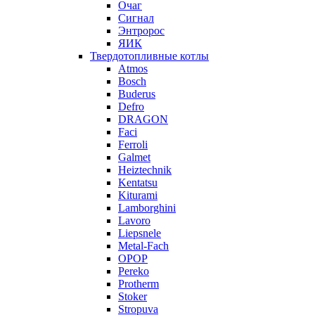
Очаг
Сигнал
Энтророс
ЯИК
Твердотопливные котлы
Atmos
Bosch
Buderus
Defro
DRAGON
Faci
Ferroli
Galmet
Heiztechnik
Kentatsu
Kiturami
Lamborghini
Lavoro
Liepsnele
Metal-Fach
OPOP
Pereko
Protherm
Stoker
Stropuva