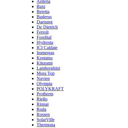
Arderia
Baxi
Beretta
Buderus
Daesung
De Dietrich
Ferroli
Fondital
Hydrosta
ICI Caldaie
Immergas
Kentatsu
Kiturami
Lamborghini
Mora Top
Navien
Olympia
POLYKRAFT
Protherm
Riello
Rinnai
Roda
Rossen
SolarVille
Thermona