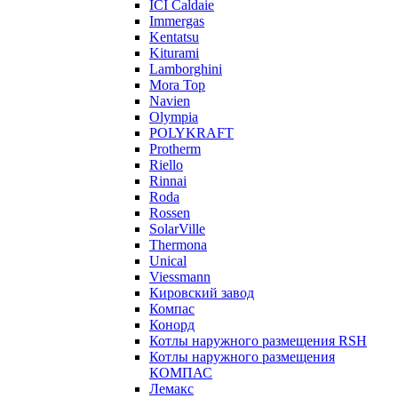
ICI Caldaie
Immergas
Kentatsu
Kiturami
Lamborghini
Mora Top
Navien
Olympia
POLYKRAFT
Protherm
Riello
Rinnai
Roda
Rossen
SolarVille
Thermona
Unical
Viessmann
Кировский завод
Компас
Конорд
Котлы наружного размещения RSH
Котлы наружного размещения
КОМПАС
Лемакс