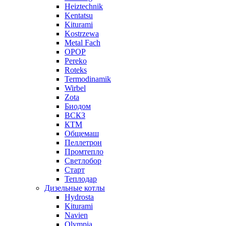
Heiztechnik
Kentatsu
Kiturami
Kostrzewa
Metal Fach
OPOP
Pereko
Roteks
Termodinamik
Wirbel
Zota
Биодом
ВСКЗ
КТМ
Общемаш
Пеллетрон
Промтепло
Светлобор
Старт
Теплодар
Дизельные котлы
Hydrosta
Kiturami
Navien
Olympia