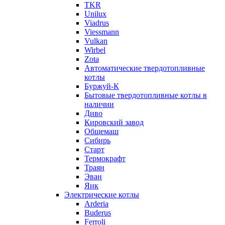
TKR
Unilux
Viadrus
Viessmann
Vulkan
Wirbel
Zota
Автоматические твердотопливные
котлы
Буржуй-К
Бытовые твердотопливные котлы в
наличии
Диво
Кировский завод
Общемаш
Сибирь
Старт
Термокрафт
Траян
Эван
Яик
Электрические котлы
Arderia
Buderus
Ferroli