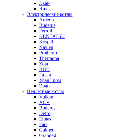
Эван
Яик
Электрические котлы
Arderia
Buderus
Ferroli
KENTATSU
Kospel
Navien
Protherm
Thermona
Zota
ВИН
Галан
УралПром
Эван
Пеллетные котлы
Vulkan
ACV
Buderus
Defro
Emtas
Faci
Galmet
Grandeg