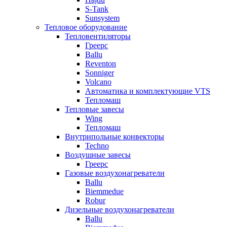
S-Tank
Sunsystem
Тепловое оборудование
Тепловентиляторы
Греерс
Ballu
Reventon
Sonniger
Volcano
Автоматика и комплектующие VTS
Тепломаш
Тепловые завесы
Wing
Тепломаш
Внутрипольные конвекторы
Techno
Воздушные завесы
Греерс
Газовые воздухонагреватели
Ballu
Biemmedue
Robur
Дизельные воздухонагреватели
Ballu