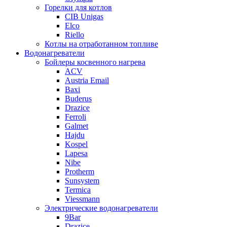
Горелки для котлов
CIB Unigas
Elco
Riello
Котлы на отработанном топливе
Водонагреватели
Бойлеры косвенного нагрева
ACV
Austria Email
Baxi
Buderus
Drazice
Ferroli
Galmet
Hajdu
Kospel
Lapesa
Nibe
Protherm
Sunsystem
Termica
Viessmann
Электрические водонагреватели
9Bar
Drazice