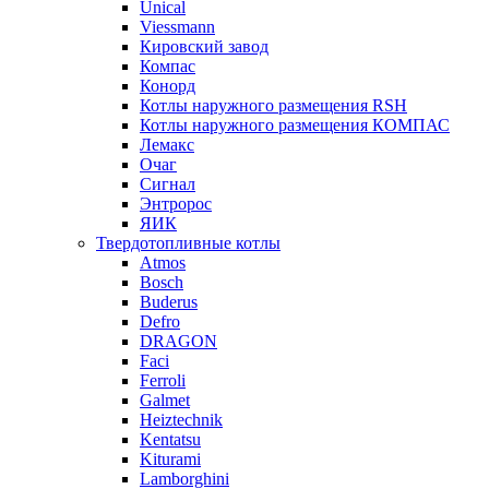
Unical
Viessmann
Кировский завод
Компас
Конорд
Котлы наружного размещения RSH
Котлы наружного размещения КОМПАС
Лемакс
Очаг
Сигнал
Энтророс
ЯИК
Твердотопливные котлы
Atmos
Bosch
Buderus
Defro
DRAGON
Faci
Ferroli
Galmet
Heiztechnik
Kentatsu
Kiturami
Lamborghini