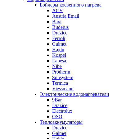
Бойлеры косвенного нагрева
ACV
Austria Email
Baxi
Buderus
Drazice
Ferroli
Galmet
Hajdu
Kospel
Lapesa
Nibe
Protherm
Sunsystem
Termica
Viessmann
Электрические водонагреватели
9Bar
Drazice
Electrolux
OSO
Теплоаккумуляторы
Drazice
Galmet
Hajdu