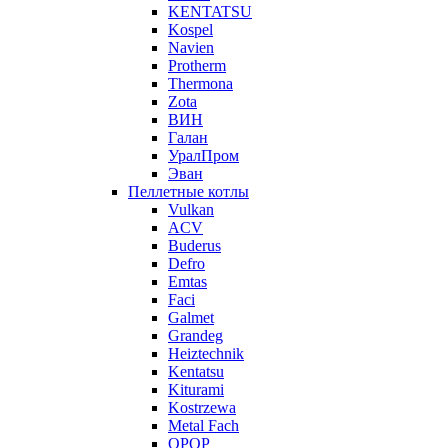
KENTATSU
Kospel
Navien
Protherm
Thermona
Zota
ВИН
Галан
УралПром
Эван
Пеллетные котлы
Vulkan
ACV
Buderus
Defro
Emtas
Faci
Galmet
Grandeg
Heiztechnik
Kentatsu
Kiturami
Kostrzewa
Metal Fach
OPOP