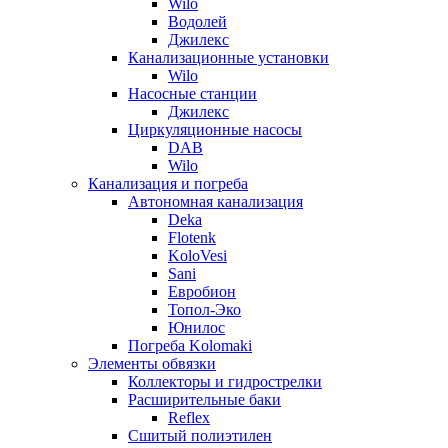
Wilo
Водолей
Джилекс
Канализационные установки
Wilo
Насосные станции
Джилекс
Циркуляционные насосы
DAB
Wilo
Канализация и погреба
Автономная канализация
Deka
Flotenk
KoloVesi
Sani
Евробион
Топол-Эко
Юнилос
Погреба Kolomaki
Элементы обвязки
Коллекторы и гидрострелки
Расширительные баки
Reflex
Сшитый полиэтилен