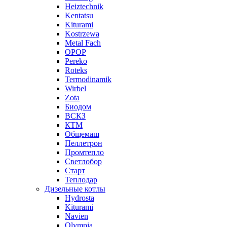
Heiztechnik
Kentatsu
Kiturami
Kostrzewa
Metal Fach
OPOP
Pereko
Roteks
Termodinamik
Wirbel
Zota
Биодом
ВСКЗ
КТМ
Общемаш
Пеллетрон
Промтепло
Светлобор
Старт
Теплодар
Дизельные котлы
Hydrosta
Kiturami
Navien
Olympia