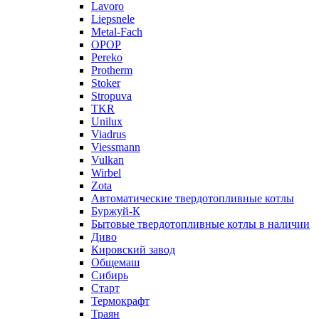
Lavoro
Liepsnele
Metal-Fach
OPOP
Pereko
Protherm
Stoker
Stropuva
TKR
Unilux
Viadrus
Viessmann
Vulkan
Wirbel
Zota
Автоматические твердотопливные котлы
Буржуй-К
Бытовые твердотопливные котлы в наличии
Диво
Кировский завод
Общемаш
Сибирь
Старт
Термокрафт
Траян