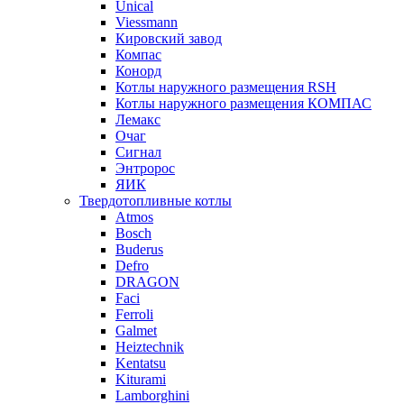
Unical
Viessmann
Кировский завод
Компас
Конорд
Котлы наружного размещения RSH
Котлы наружного размещения КОМПАС
Лемакс
Очаг
Сигнал
Энтророс
ЯИК
Твердотопливные котлы
Atmos
Bosch
Buderus
Defro
DRAGON
Faci
Ferroli
Galmet
Heiztechnik
Kentatsu
Kiturami
Lamborghini