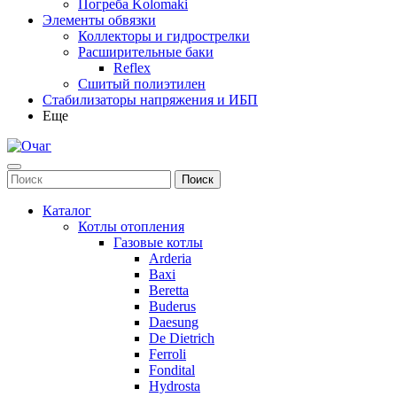
Погреба Kolomaki
Элементы обвязки
Коллекторы и гидрострелки
Расширительные баки
Reflex
Сшитый полиэтилен
Стабилизаторы напряжения и ИБП
Еще
Каталог
Котлы отопления
Газовые котлы
Arderia
Baxi
Beretta
Buderus
Daesung
De Dietrich
Ferroli
Fondital
Hydrosta