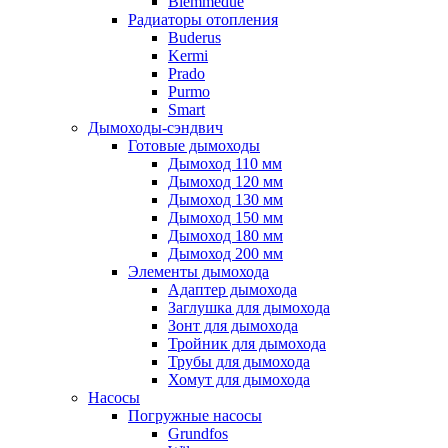
Biemmedue
Радиаторы отопления
Buderus
Kermi
Prado
Purmo
Smart
Дымоходы-сэндвич
Готовые дымоходы
Дымоход 110 мм
Дымоход 120 мм
Дымоход 130 мм
Дымоход 150 мм
Дымоход 180 мм
Дымоход 200 мм
Элементы дымохода
Адаптер дымохода
Заглушка для дымохода
Зонт для дымохода
Тройник для дымохода
Трубы для дымохода
Хомут для дымохода
Насосы
Погружные насосы
Grundfos