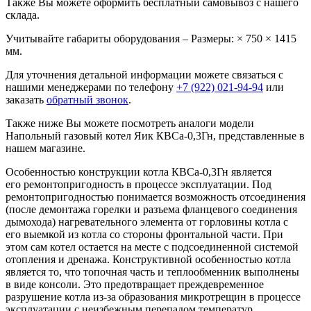
Также Вы можете оформить бесплатный самовывоз с нашего
склада.
Учитывайте габариты оборудования – Размеры: × 750 × 1415
мм.
Для уточнения детальной информации можете связаться с
нашими менеджерами по телефону
+7 (922) 021-94-94
или
заказать
обратный звонок
.
Также ниже Вы можете посмотреть аналоги модели
Напольный газовый котел Яик КВСа-0,3Гн, представленные в
нашем магазине.
Особенностью конструкции котла КВСа-0,3Гн является
его ремонтопригодность в процессе эксплуатации. Под
ремонтопригодностью понимается возможность отсоединения
(после демонтажа горелки и разъема фланцевого соединения
дымохода) нагревательного элемента от горловины котла с
его выемкой из котла со стороны фронтальной части. При
этом сам котел остается на месте с подсоединенной системой
отопления и дренажа. Конструктивной особенностью котла
является то, что топочная часть и теплообменник выполнены
в виде консоли. Это предотвращает преждевременное
разрушение котла из-за образования микротрещин в процессе
эксплуатации с неизбежным перепадом температур.