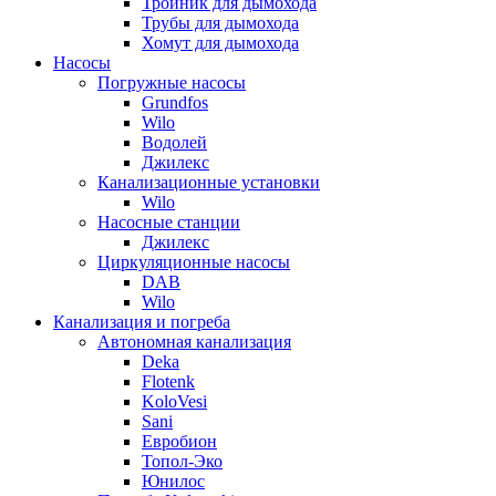
Тройник для дымохода
Трубы для дымохода
Хомут для дымохода
Насосы
Погружные насосы
Grundfos
Wilo
Водолей
Джилекс
Канализационные установки
Wilo
Насосные станции
Джилекс
Циркуляционные насосы
DAB
Wilo
Канализация и погреба
Автономная канализация
Deka
Flotenk
KoloVesi
Sani
Евробион
Топол-Эко
Юнилос