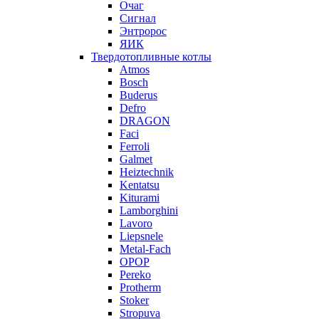
Очаг
Сигнал
Энтророс
ЯИК
Твердотопливные котлы
Atmos
Bosch
Buderus
Defro
DRAGON
Faci
Ferroli
Galmet
Heiztechnik
Kentatsu
Kiturami
Lamborghini
Lavoro
Liepsnele
Metal-Fach
OPOP
Pereko
Protherm
Stoker
Stropuva