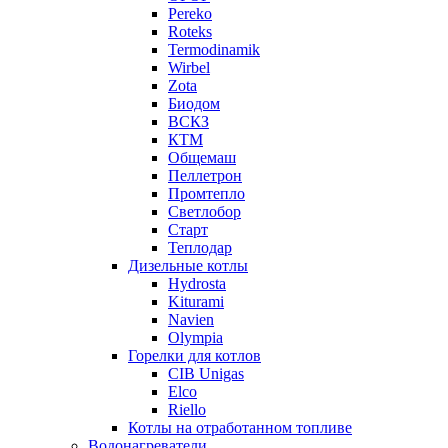
Pereko
Roteks
Termodinamik
Wirbel
Zota
Биодом
ВСКЗ
КТМ
Общемаш
Пеллетрон
Промтепло
Светлобор
Старт
Теплодар
Дизельные котлы
Hydrosta
Kiturami
Navien
Olympia
Горелки для котлов
CIB Unigas
Elco
Riello
Котлы на отработанном топливе
Водонагреватели