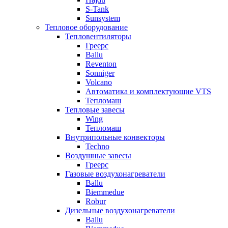
S-Tank
Sunsystem
Тепловое оборудование
Тепловентиляторы
Греерс
Ballu
Reventon
Sonniger
Volcano
Автоматика и комплектующие VTS
Тепломаш
Тепловые завесы
Wing
Тепломаш
Внутрипольные конвекторы
Techno
Воздушные завесы
Греерс
Газовые воздухонагреватели
Ballu
Biemmedue
Robur
Дизельные воздухонагреватели
Ballu