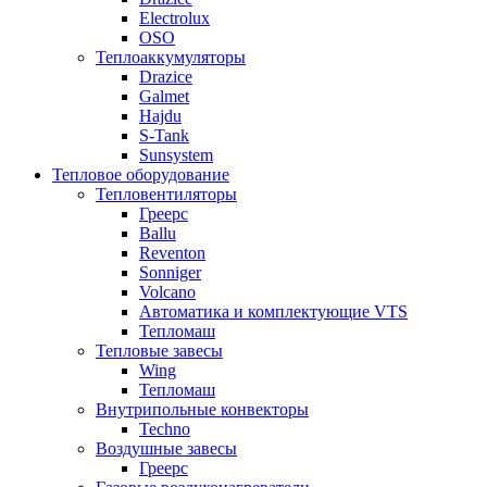
Electrolux
OSO
Теплоаккумуляторы
Drazice
Galmet
Hajdu
S-Tank
Sunsystem
Тепловое оборудование
Тепловентиляторы
Греерс
Ballu
Reventon
Sonniger
Volcano
Автоматика и комплектующие VTS
Тепломаш
Тепловые завесы
Wing
Тепломаш
Внутрипольные конвекторы
Techno
Воздушные завесы
Греерс