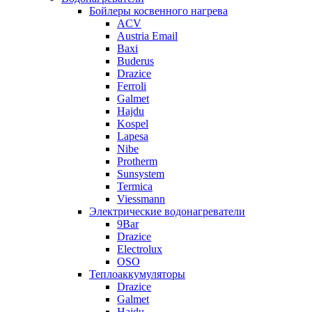
Бойлеры косвенного нагрева
ACV
Austria Email
Baxi
Buderus
Drazice
Ferroli
Galmet
Hajdu
Kospel
Lapesa
Nibe
Protherm
Sunsystem
Termica
Viessmann
Электрические водонагреватели
9Bar
Drazice
Electrolux
OSO
Теплоаккумуляторы
Drazice
Galmet
Hajdu