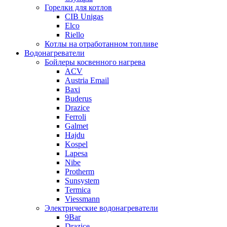
Горелки для котлов
CIB Unigas
Elco
Riello
Котлы на отработанном топливе
Водонагреватели
Бойлеры косвенного нагрева
ACV
Austria Email
Baxi
Buderus
Drazice
Ferroli
Galmet
Hajdu
Kospel
Lapesa
Nibe
Protherm
Sunsystem
Termica
Viessmann
Электрические водонагреватели
9Bar
Drazice