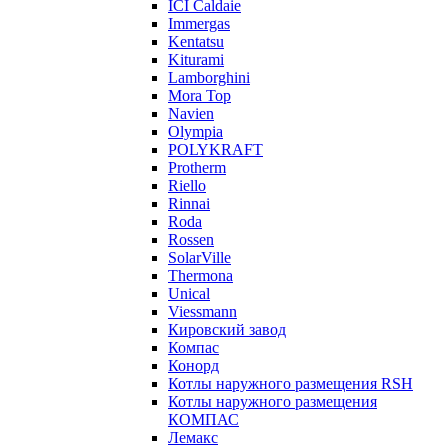
ICI Caldaie
Immergas
Kentatsu
Kiturami
Lamborghini
Mora Top
Navien
Olympia
POLYKRAFT
Protherm
Riello
Rinnai
Roda
Rossen
SolarVille
Thermona
Unical
Viessmann
Кировский завод
Компас
Конорд
Котлы наружного размещения RSH
Котлы наружного размещения
КОМПАС
Лемакс