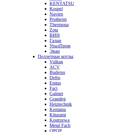
KENTATSU
Kospel
Navien
Protherm
Thermona
Zota
ВИН
Галан
УралПром
Эван
Пеллетные котлы
Vulkan
ACV
Buderus
Defro
Emtas
Faci
Galmet
Grandeg
Heiztechnik
Kentatsu
Kiturami
Kostrzewa
Metal Fach
OPOP