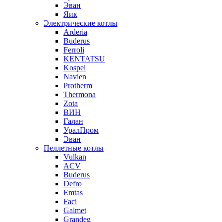
Эван
Яик
Электрические котлы
Arderia
Buderus
Ferroli
KENTATSU
Kospel
Navien
Protherm
Thermona
Zota
ВИН
Галан
УралПром
Эван
Пеллетные котлы
Vulkan
ACV
Buderus
Defro
Emtas
Faci
Galmet
Grandeg