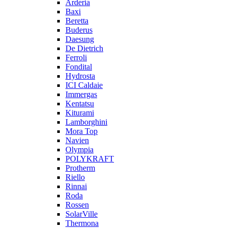
Arderia
Baxi
Beretta
Buderus
Daesung
De Dietrich
Ferroli
Fondital
Hydrosta
ICI Caldaie
Immergas
Kentatsu
Kiturami
Lamborghini
Mora Top
Navien
Olympia
POLYKRAFT
Protherm
Riello
Rinnai
Roda
Rossen
SolarVille
Thermona