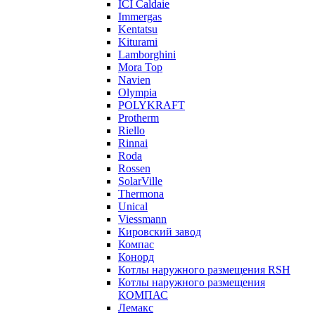
ICI Caldaie
Immergas
Kentatsu
Kiturami
Lamborghini
Mora Top
Navien
Olympia
POLYKRAFT
Protherm
Riello
Rinnai
Roda
Rossen
SolarVille
Thermona
Unical
Viessmann
Кировский завод
Компас
Конорд
Котлы наружного размещения RSH
Котлы наружного размещения
КОМПАС
Лемакс