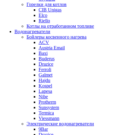
Горелки для котлов
CIB Unigas
Elco
Riello
Котлы на отработанном топливе
Водонагреватели
Бойлеры косвенного нагрева
ACV
Austria Email
Baxi
Buderus
Drazice
Ferroli
Galmet
Hajdu
Kospel
Lapesa
Nibe
Protherm
Sunsystem
Termica
Viessmann
Электрические водонагреватели
9Bar
Drazice