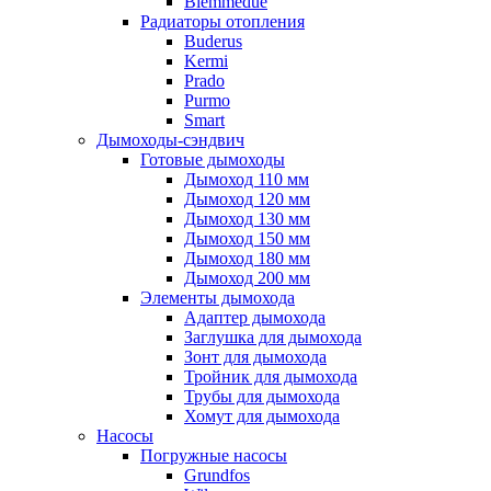
Biemmedue
Радиаторы отопления
Buderus
Kermi
Prado
Purmo
Smart
Дымоходы-сэндвич
Готовые дымоходы
Дымоход 110 мм
Дымоход 120 мм
Дымоход 130 мм
Дымоход 150 мм
Дымоход 180 мм
Дымоход 200 мм
Элементы дымохода
Адаптер дымохода
Заглушка для дымохода
Зонт для дымохода
Тройник для дымохода
Трубы для дымохода
Хомут для дымохода
Насосы
Погружные насосы
Grundfos