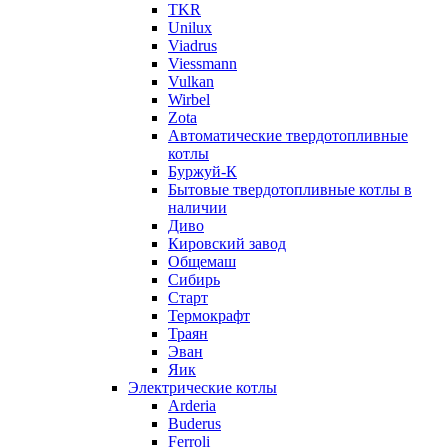
TKR
Unilux
Viadrus
Viessmann
Vulkan
Wirbel
Zota
Автоматические твердотопливные
котлы
Буржуй-К
Бытовые твердотопливные котлы в
наличии
Диво
Кировский завод
Общемаш
Сибирь
Старт
Термокрафт
Траян
Эван
Яик
Электрические котлы
Arderia
Buderus
Ferroli