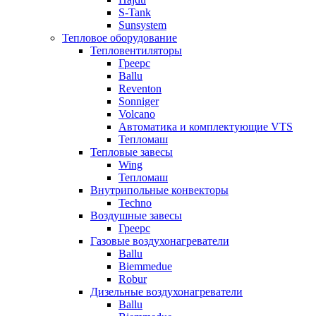
S-Tank
Sunsystem
Тепловое оборудование
Тепловентиляторы
Греерс
Ballu
Reventon
Sonniger
Volcano
Автоматика и комплектующие VTS
Тепломаш
Тепловые завесы
Wing
Тепломаш
Внутрипольные конвекторы
Techno
Воздушные завесы
Греерс
Газовые воздухонагреватели
Ballu
Biemmedue
Robur
Дизельные воздухонагреватели
Ballu