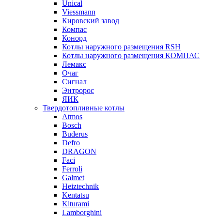
Unical
Viessmann
Кировский завод
Компас
Конорд
Котлы наружного размещения RSH
Котлы наружного размещения КОМПАС
Лемакс
Очаг
Сигнал
Энтророс
ЯИК
Твердотопливные котлы
Atmos
Bosch
Buderus
Defro
DRAGON
Faci
Ferroli
Galmet
Heiztechnik
Kentatsu
Kiturami
Lamborghini