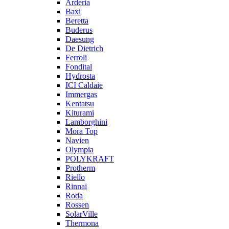
Arderia
Baxi
Beretta
Buderus
Daesung
De Dietrich
Ferroli
Fondital
Hydrosta
ICI Caldaie
Immergas
Kentatsu
Kiturami
Lamborghini
Mora Top
Navien
Olympia
POLYKRAFT
Protherm
Riello
Rinnai
Roda
Rossen
SolarVille
Thermona