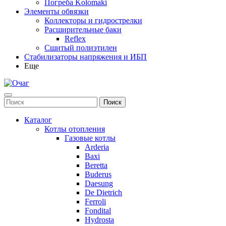
Погреба Kolomaki
Элементы обвязки
Коллекторы и гидрострелки
Расширительные баки
Reflex
Сшитый полиэтилен
Стабилизаторы напряжения и ИБП
Еще
Каталог
Котлы отопления
Газовые котлы
Arderia
Baxi
Beretta
Buderus
Daesung
De Dietrich
Ferroli
Fondital
Hydrosta