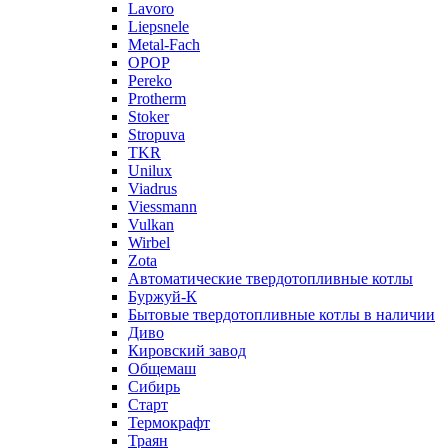
Lavoro
Liepsnele
Metal-Fach
OPOP
Pereko
Protherm
Stoker
Stropuva
TKR
Unilux
Viadrus
Viessmann
Vulkan
Wirbel
Zota
Автоматические твердотопливные котлы
Буржуй-К
Бытовые твердотопливные котлы в наличии
Диво
Кировский завод
Общемаш
Сибирь
Старт
Термокрафт
Траян