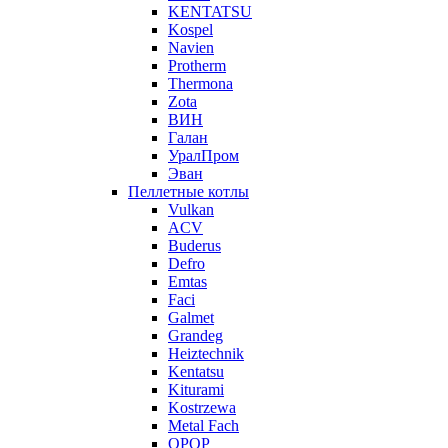
KENTATSU
Kospel
Navien
Protherm
Thermona
Zota
ВИН
Галан
УралПром
Эван
Пеллетные котлы
Vulkan
ACV
Buderus
Defro
Emtas
Faci
Galmet
Grandeg
Heiztechnik
Kentatsu
Kiturami
Kostrzewa
Metal Fach
OPOP