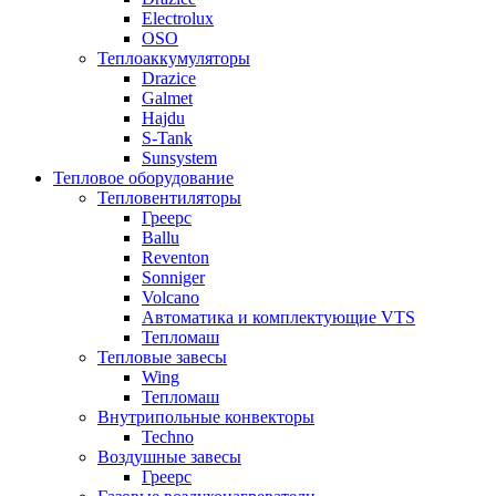
Electrolux
OSO
Теплоаккумуляторы
Drazice
Galmet
Hajdu
S-Tank
Sunsystem
Тепловое оборудование
Тепловентиляторы
Греерс
Ballu
Reventon
Sonniger
Volcano
Автоматика и комплектующие VTS
Тепломаш
Тепловые завесы
Wing
Тепломаш
Внутрипольные конвекторы
Techno
Воздушные завесы
Греерс