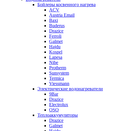
Бойлеры косвенного нагрева
ACV
Austria Email
Baxi
Buderus
Drazice
Ferroli
Galmet
Hajdu
Kospel
Lapesa
Nibe
Protherm
Sunsystem
Termica
Viessmann
Электрические водонагреватели
9Bar
Drazice
Electrolux
OSO
Теплоаккумуляторы
Drazice
Galmet
Hajdu