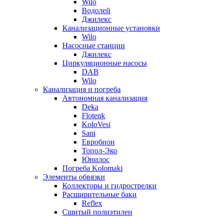
Wilo
Водолей
Джилекс
Канализационные установки
Wilo
Насосные станции
Джилекс
Циркуляционные насосы
DAB
Wilo
Канализация и погреба
Автономная канализация
Deka
Flotenk
KoloVesi
Sani
Евробион
Топол-Эко
Юнилос
Погреба Kolomaki
Элементы обвязки
Коллекторы и гидрострелки
Расширительные баки
Reflex
Сшитый полиэтилен