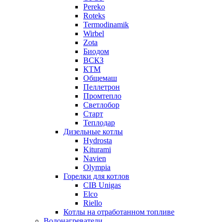
Pereko
Roteks
Termodinamik
Wirbel
Zota
Биодом
ВСКЗ
КТМ
Общемаш
Пеллетрон
Промтепло
Светлобор
Старт
Теплодар
Дизельные котлы
Hydrosta
Kiturami
Navien
Olympia
Горелки для котлов
CIB Unigas
Elco
Riello
Котлы на отработанном топливе
Водонагреватели