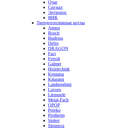
Очаг
Сигнал
Энтророс
ЯИК
Твердотопливные котлы
Atmos
Bosch
Buderus
Defro
DRAGON
Faci
Ferroli
Galmet
Heiztechnik
Kentatsu
Kiturami
Lamborghini
Lavoro
Liepsnele
Metal-Fach
OPOP
Pereko
Protherm
Stoker
Stropuva