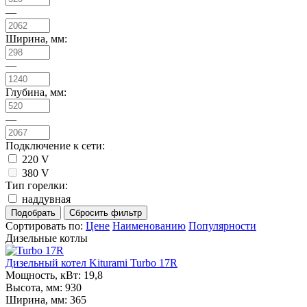
—
Ширина, мм:
—
Глубина, мм:
—
Подключение к сети:
220 V
380 V
Тип горелки:
наддувная
Сортировать по:
Цене
Наименованию
Популярности
Дизельные котлы
Дизельный котел Kiturami Turbo 17R
Мощность, кВт:
19,8
Высота, мм:
930
Ширина, мм:
365