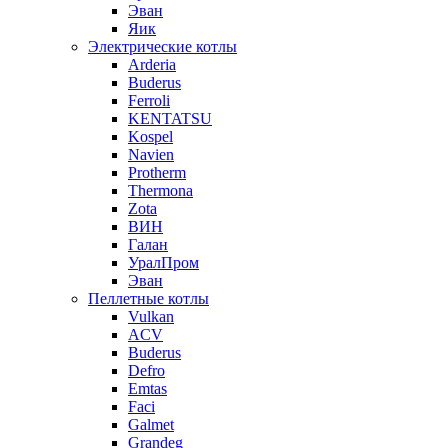
Эван
Яик
Электрические котлы
Arderia
Buderus
Ferroli
KENTATSU
Kospel
Navien
Protherm
Thermona
Zota
ВИН
Галан
УралПром
Эван
Пеллетные котлы
Vulkan
ACV
Buderus
Defro
Emtas
Faci
Galmet
Grandeg