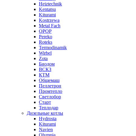
Heiztechnik
Kentatsu
Kiturami
Kostrzewa
Metal Fach
OPOP
Pereko
Roteks
Termodinamik
Wirbel
Zota
Биодом
ВСКЗ
КТМ
Общемаш
Пеллетрон
Промтепло
Светлобор
Старт
Теплодар
Дизельные котлы
Hydrosta
Kiturami
Navien
Olympia