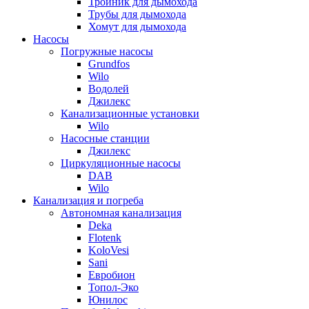
Тройник для дымохода
Трубы для дымохода
Хомут для дымохода
Насосы
Погружные насосы
Grundfos
Wilo
Водолей
Джилекс
Канализационные установки
Wilo
Насосные станции
Джилекс
Циркуляционные насосы
DAB
Wilo
Канализация и погреба
Автономная канализация
Deka
Flotenk
KoloVesi
Sani
Евробион
Топол-Эко
Юнилос