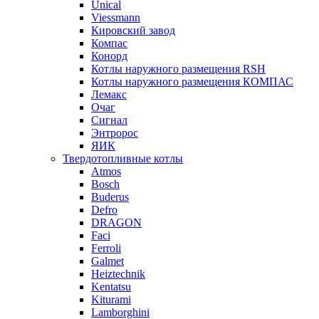
Unical
Viessmann
Кировский завод
Компас
Конорд
Котлы наружного размещения RSH
Котлы наружного размещения КОМПАС
Лемакс
Очаг
Сигнал
Энтророс
ЯИК
Твердотопливные котлы
Atmos
Bosch
Buderus
Defro
DRAGON
Faci
Ferroli
Galmet
Heiztechnik
Kentatsu
Kiturami
Lamborghini