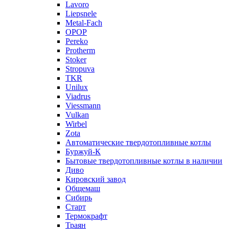
Lavoro
Liepsnele
Metal-Fach
OPOP
Pereko
Protherm
Stoker
Stropuva
TKR
Unilux
Viadrus
Viessmann
Vulkan
Wirbel
Zota
Автоматические твердотопливные котлы
Буржуй-К
Бытовые твердотопливные котлы в наличии
Диво
Кировский завод
Общемаш
Сибирь
Старт
Термокрафт
Траян