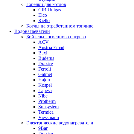
Горелки для котлов
CIB Unigas
Elco
Riello
Котлы на отработанном топливе
Водонагреватели
Бойлеры косвенного нагрева
ACV
Austria Email
Baxi
Buderus
Drazice
Ferroli
Galmet
Hajdu
Kospel
Lapesa
Nibe
Protherm
Sunsystem
Termica
Viessmann
Электрические водонагреватели
9Bar
Drazice