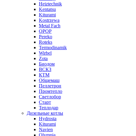
Heiztechnik
Kentatsu
Kiturami
Kostrzewa
Metal Fach
OPOP
Pereko
Roteks
Termodinamik
Wirbel
Zota
Биодом
ВСКЗ
КТМ
Общемаш
Пеллетрон
Промтепло
Светлобор
Старт
Теплодар
Дизельные котлы
Hydrosta
Kiturami
Navien
Olympia