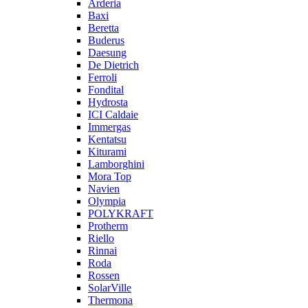
Arderia
Baxi
Beretta
Buderus
Daesung
De Dietrich
Ferroli
Fondital
Hydrosta
ICI Caldaie
Immergas
Kentatsu
Kiturami
Lamborghini
Mora Top
Navien
Olympia
POLYKRAFT
Protherm
Riello
Rinnai
Roda
Rossen
SolarVille
Thermona