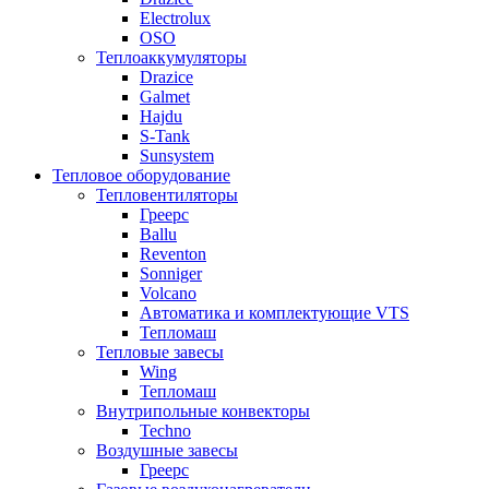
Electrolux
OSO
Теплоаккумуляторы
Drazice
Galmet
Hajdu
S-Tank
Sunsystem
Тепловое оборудование
Тепловентиляторы
Греерс
Ballu
Reventon
Sonniger
Volcano
Автоматика и комплектующие VTS
Тепломаш
Тепловые завесы
Wing
Тепломаш
Внутрипольные конвекторы
Techno
Воздушные завесы
Греерс