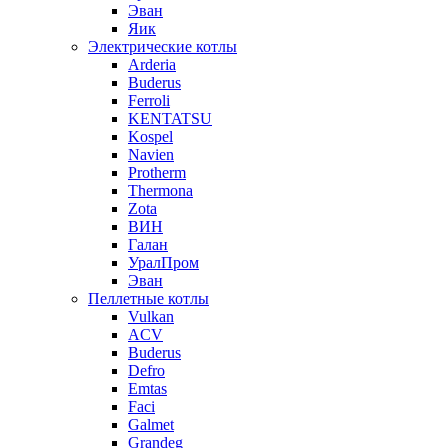
Эван
Яик
Электрические котлы
Arderia
Buderus
Ferroli
KENTATSU
Kospel
Navien
Protherm
Thermona
Zota
ВИН
Галан
УралПром
Эван
Пеллетные котлы
Vulkan
ACV
Buderus
Defro
Emtas
Faci
Galmet
Grandeg