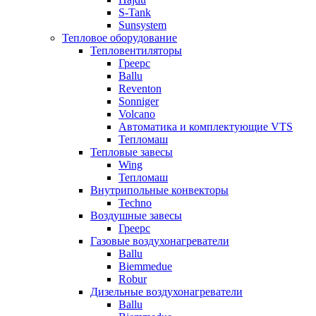
S-Tank
Sunsystem
Тепловое оборудование
Тепловентиляторы
Греерс
Ballu
Reventon
Sonniger
Volcano
Автоматика и комплектующие VTS
Тепломаш
Тепловые завесы
Wing
Тепломаш
Внутрипольные конвекторы
Techno
Воздушные завесы
Греерс
Газовые воздухонагреватели
Ballu
Biemmedue
Robur
Дизельные воздухонагреватели
Ballu