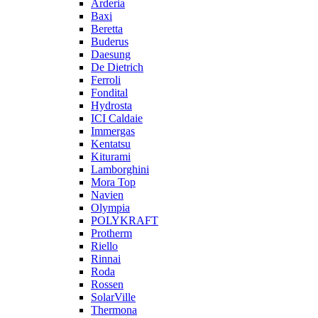
Arderia
Baxi
Beretta
Buderus
Daesung
De Dietrich
Ferroli
Fondital
Hydrosta
ICI Caldaie
Immergas
Kentatsu
Kiturami
Lamborghini
Mora Top
Navien
Olympia
POLYKRAFT
Protherm
Riello
Rinnai
Roda
Rossen
SolarVille
Thermona