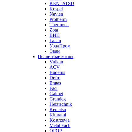
KENTATSU
Kospel
Navien
Protherm
Thermona
Zota
ВИН
Галан
УралПром
Эван
Пеллетные котлы
Vulkan
ACV
Buderus
Defro
Emtas
Faci
Galmet
Grandeg
Heiztechnik
Kentatsu
Kiturami
Kostrzewa
Metal Fach
OPOP