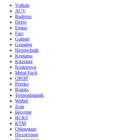
Vulkan
ACV
Buderus
Defro
Emtas
Faci
Galmet
Grandeg
Heiztechnik
Kentatsu
Kiturami
Kostrzewa
Metal Fach
OPOP
Pereko
Roteks
Termodinamik
Wirbel
Zota
Биодом
ВСКЗ
КТМ
Общемаш
Пеллетрон