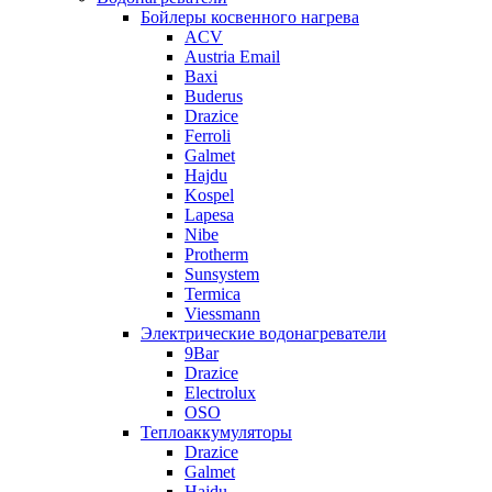
Бойлеры косвенного нагрева
ACV
Austria Email
Baxi
Buderus
Drazice
Ferroli
Galmet
Hajdu
Kospel
Lapesa
Nibe
Protherm
Sunsystem
Termica
Viessmann
Электрические водонагреватели
9Bar
Drazice
Electrolux
OSO
Теплоаккумуляторы
Drazice
Galmet
Hajdu