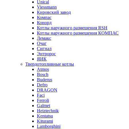
Unical
Viessmann
Кировский завод
Компас
Конорд
Котлы наружного размещения RSH
Котлы наружного размещения КОМПАС
Лемакс
Очаг
Сигнал
Энтророс
ЯИК
Твердотопливные котлы
Atmos
Bosch
Buderus
Defro
DRAGON
Faci
Ferroli
Galmet
Heiztechnik
Kentatsu
Kiturami
Lamborghini