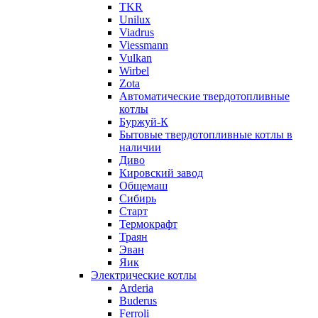
TKR
Unilux
Viadrus
Viessmann
Vulkan
Wirbel
Zota
Автоматические твердотопливные
котлы
Буржуй-К
Бытовые твердотопливные котлы в
наличии
Диво
Кировский завод
Общемаш
Сибирь
Старт
Термокрафт
Траян
Эван
Яик
Электрические котлы
Arderia
Buderus
Ferroli