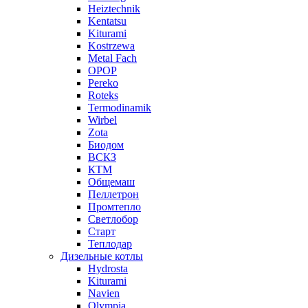
Heiztechnik
Kentatsu
Kiturami
Kostrzewa
Metal Fach
OPOP
Pereko
Roteks
Termodinamik
Wirbel
Zota
Биодом
ВСКЗ
КТМ
Общемаш
Пеллетрон
Промтепло
Светлобор
Старт
Теплодар
Дизельные котлы
Hydrosta
Kiturami
Navien
Olympia