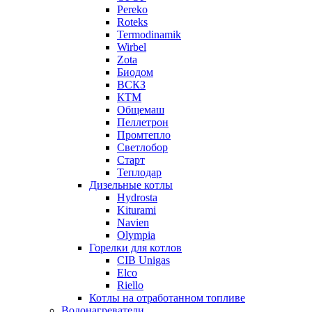
Pereko
Roteks
Termodinamik
Wirbel
Zota
Биодом
ВСКЗ
КТМ
Общемаш
Пеллетрон
Промтепло
Светлобор
Старт
Теплодар
Дизельные котлы
Hydrosta
Kiturami
Navien
Olympia
Горелки для котлов
CIB Unigas
Elco
Riello
Котлы на отработанном топливе
Водонагреватели