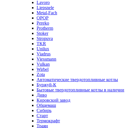
Lavoro
Liepsnele
Metal-Fach
OPOP
Pereko
Protherm
Stoker
Stropuva
TKR
Unilux
Viadrus
Viessmann
Vulkan
Wirbel
Zota
Автоматические твердотопливные котлы
Буржуй-К
Бытовые твердотопливные котлы в наличии
Диво
Кировский завод
Общемаш
Сибирь
Старт
Термокрафт
Траян