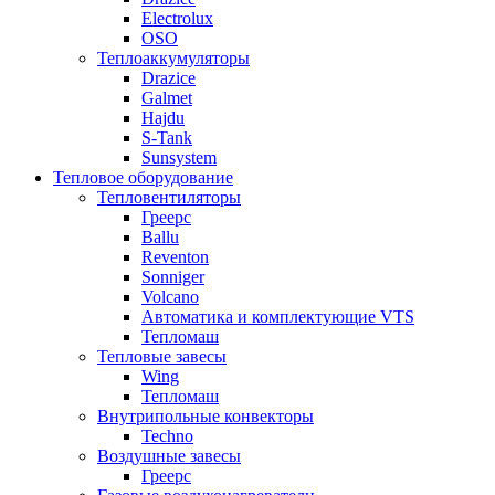
Electrolux
OSO
Теплоаккумуляторы
Drazice
Galmet
Hajdu
S-Tank
Sunsystem
Тепловое оборудование
Тепловентиляторы
Греерс
Ballu
Reventon
Sonniger
Volcano
Автоматика и комплектующие VTS
Тепломаш
Тепловые завесы
Wing
Тепломаш
Внутрипольные конвекторы
Techno
Воздушные завесы
Греерс