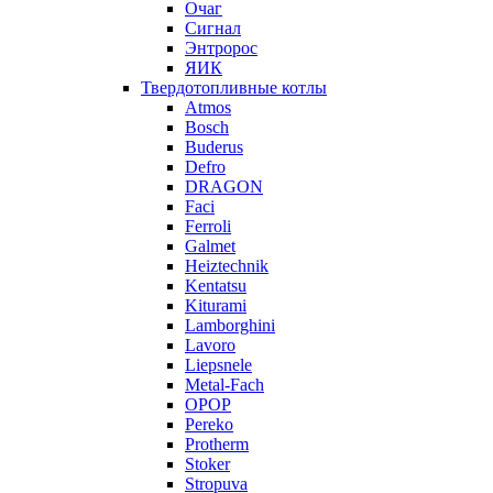
Очаг
Сигнал
Энтророс
ЯИК
Твердотопливные котлы
Atmos
Bosch
Buderus
Defro
DRAGON
Faci
Ferroli
Galmet
Heiztechnik
Kentatsu
Kiturami
Lamborghini
Lavoro
Liepsnele
Metal-Fach
OPOP
Pereko
Protherm
Stoker
Stropuva