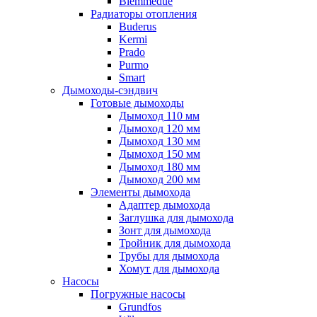
Biemmedue
Радиаторы отопления
Buderus
Kermi
Prado
Purmo
Smart
Дымоходы-сэндвич
Готовые дымоходы
Дымоход 110 мм
Дымоход 120 мм
Дымоход 130 мм
Дымоход 150 мм
Дымоход 180 мм
Дымоход 200 мм
Элементы дымохода
Адаптер дымохода
Заглушка для дымохода
Зонт для дымохода
Тройник для дымохода
Трубы для дымохода
Хомут для дымохода
Насосы
Погружные насосы
Grundfos