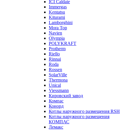
ICI Caldaie
Immergas
Kentatsu
Kiturami
Lamborghini
Mora Top
Navien
Olympia
POLYKRAFT
Protherm
Riello
Rinnai
Roda
Rossen
SolarVille
Thermona
Unical
Viessmann
Кировский завод
Компас
Конорд
Котлы наружного размещения RSH
Котлы наружного размещения
КОМПАС
Лемакс