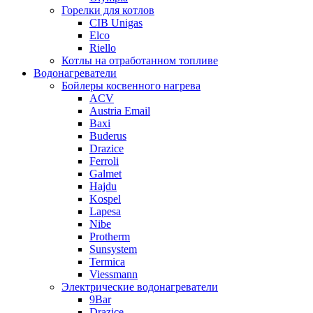
Горелки для котлов
CIB Unigas
Elco
Riello
Котлы на отработанном топливе
Водонагреватели
Бойлеры косвенного нагрева
ACV
Austria Email
Baxi
Buderus
Drazice
Ferroli
Galmet
Hajdu
Kospel
Lapesa
Nibe
Protherm
Sunsystem
Termica
Viessmann
Электрические водонагреватели
9Bar
Drazice