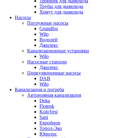
Тройник для дымохода
Трубы для дымохода
Хомут для дымохода
Насосы
Погружные насосы
Grundfos
Wilo
Водолей
Джилекс
Канализационные установки
Wilo
Насосные станции
Джилекс
Циркуляционные насосы
DAB
Wilo
Канализация и погреба
Автономная канализация
Deka
Flotenk
KoloVesi
Sani
Евробион
Топол-Эко
Юнилос