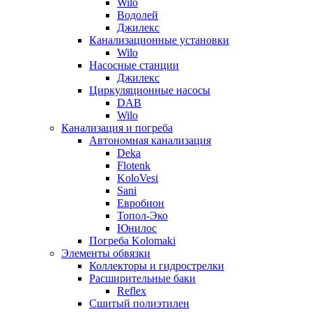
Wilo
Водолей
Джилекс
Канализационные установки
Wilo
Насосные станции
Джилекс
Циркуляционные насосы
DAB
Wilo
Канализация и погреба
Автономная канализация
Deka
Flotenk
KoloVesi
Sani
Евробион
Топол-Эко
Юнилос
Погреба Kolomaki
Элементы обвязки
Коллекторы и гидрострелки
Расширительные баки
Reflex
Сшитый полиэтилен