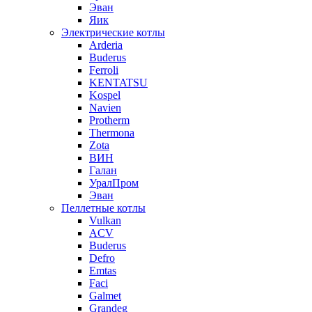
Эван
Яик
Электрические котлы
Arderia
Buderus
Ferroli
KENTATSU
Kospel
Navien
Protherm
Thermona
Zota
ВИН
Галан
УралПром
Эван
Пеллетные котлы
Vulkan
ACV
Buderus
Defro
Emtas
Faci
Galmet
Grandeg