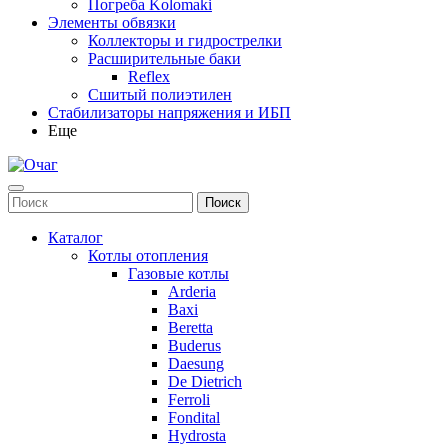
Погреба Kolomaki
Элементы обвязки
Коллекторы и гидрострелки
Расширительные баки
Reflex
Сшитый полиэтилен
Стабилизаторы напряжения и ИБП
Еще
Каталог
Котлы отопления
Газовые котлы
Arderia
Baxi
Beretta
Buderus
Daesung
De Dietrich
Ferroli
Fondital
Hydrosta