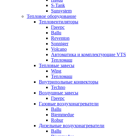
S-Tank
Sunsystem
Тепловое оборудование
Тепловентиляторы
Греерс
Ballu
Reventon
Sonniger
Volcano
Автоматика и комплектующие VTS
Тепломаш
Тепловые завесы
Wing
Тепломаш
Внутрипольные конвекторы
Techno
Воздушные завесы
Греерс
Газовые воздухонагреватели
Ballu
Biemmedue
Robur
Дизельные воздухонагреватели
Ballu