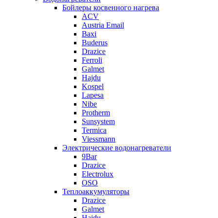
Бойлеры косвенного нагрева
ACV
Austria Email
Baxi
Buderus
Drazice
Ferroli
Galmet
Hajdu
Kospel
Lapesa
Nibe
Protherm
Sunsystem
Termica
Viessmann
Электрические водонагреватели
9Bar
Drazice
Electrolux
OSO
Теплоаккумуляторы
Drazice
Galmet
Hajdu