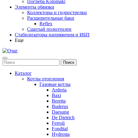
Погреба Kolomaki
Элементы обвязки
Коллекторы и гидрострелки
Расширительные баки
Reflex
Сшитый полиэтилен
Стабилизаторы напряжения и ИБП
Еще
Каталог
Котлы отопления
Газовые котлы
Arderia
Baxi
Beretta
Buderus
Daesung
De Dietrich
Ferroli
Fondital
Hydrosta