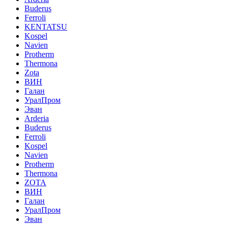
Buderus
Ferroli
KENTATSU
Kospel
Navien
Protherm
Thermona
Zota
ВИН
Галан
УралПром
Эван
Arderia
Buderus
Ferroli
Kospel
Navien
Protherm
Thermona
ZOTA
ВИН
Галан
УралПром
Эван