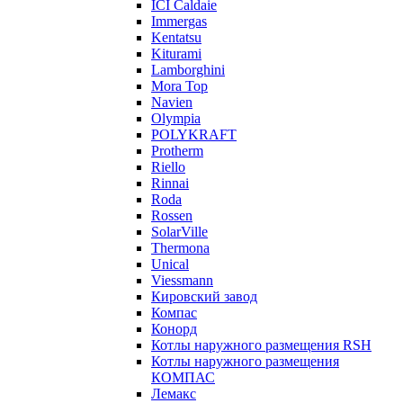
ICI Caldaie
Immergas
Kentatsu
Kiturami
Lamborghini
Mora Top
Navien
Olympia
POLYKRAFT
Protherm
Riello
Rinnai
Roda
Rossen
SolarVille
Thermona
Unical
Viessmann
Кировский завод
Компас
Конорд
Котлы наружного размещения RSH
Котлы наружного размещения
КОМПАС
Лемакс