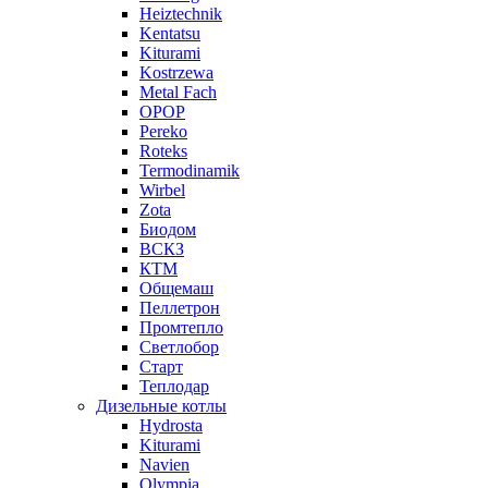
Heiztechnik
Kentatsu
Kiturami
Kostrzewa
Metal Fach
OPOP
Pereko
Roteks
Termodinamik
Wirbel
Zota
Биодом
ВСКЗ
КТМ
Общемаш
Пеллетрон
Промтепло
Светлобор
Старт
Теплодар
Дизельные котлы
Hydrosta
Kiturami
Navien
Olympia