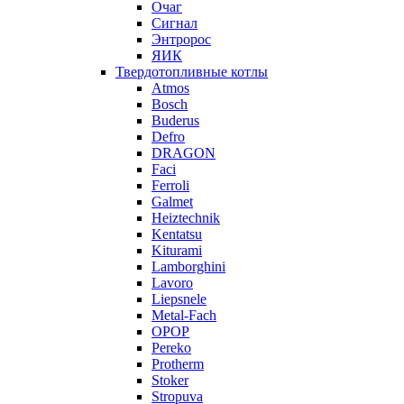
Очаг
Сигнал
Энтророс
ЯИК
Твердотопливные котлы
Atmos
Bosch
Buderus
Defro
DRAGON
Faci
Ferroli
Galmet
Heiztechnik
Kentatsu
Kiturami
Lamborghini
Lavoro
Liepsnele
Metal-Fach
OPOP
Pereko
Protherm
Stoker
Stropuva