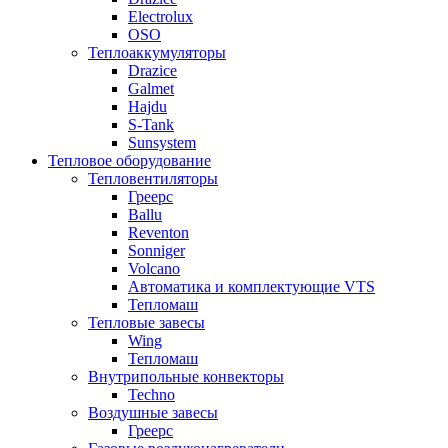
Electrolux
OSO
Теплоаккумуляторы
Drazice
Galmet
Hajdu
S-Tank
Sunsystem
Тепловое оборудование
Тепловентиляторы
Греерс
Ballu
Reventon
Sonniger
Volcano
Автоматика и комплектующие VTS
Тепломаш
Тепловые завесы
Wing
Тепломаш
Внутрипольные конвекторы
Techno
Воздушные завесы
Греерс