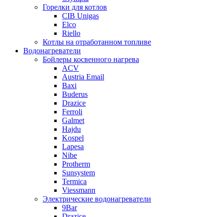
Горелки для котлов
CIB Unigas
Elco
Riello
Котлы на отработанном топливе
Водонагреватели
Бойлеры косвенного нагрева
ACV
Austria Email
Baxi
Buderus
Drazice
Ferroli
Galmet
Hajdu
Kospel
Lapesa
Nibe
Protherm
Sunsystem
Termica
Viessmann
Электрические водонагреватели
9Bar
Drazice