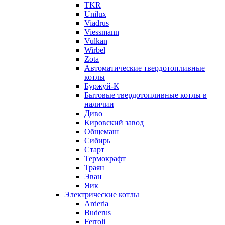
TKR
Unilux
Viadrus
Viessmann
Vulkan
Wirbel
Zota
Автоматические твердотопливные
котлы
Буржуй-К
Бытовые твердотопливные котлы в
наличии
Диво
Кировский завод
Общемаш
Сибирь
Старт
Термокрафт
Траян
Эван
Яик
Электрические котлы
Arderia
Buderus
Ferroli