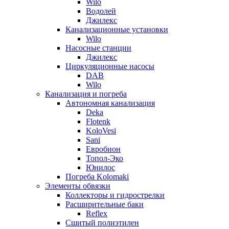
Wilo
Водолей
Джилекс
Канализационные установки
Wilo
Насосные станции
Джилекс
Циркуляционные насосы
DAB
Wilo
Канализация и погреба
Автономная канализация
Deka
Flotenk
KoloVesi
Sani
Евробион
Топол-Эко
Юнилос
Погреба Kolomaki
Элементы обвязки
Коллекторы и гидрострелки
Расширительные баки
Reflex
Сшитый полиэтилен