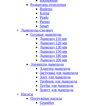
Biemmedue
Радиаторы отопления
Buderus
Kermi
Prado
Purmo
Smart
Дымоходы-сэндвич
Готовые дымоходы
Дымоход 110 мм
Дымоход 120 мм
Дымоход 130 мм
Дымоход 150 мм
Дымоход 180 мм
Дымоход 200 мм
Элементы дымохода
Адаптер дымохода
Заглушка для дымохода
Зонт для дымохода
Тройник для дымохода
Трубы для дымохода
Хомут для дымохода
Насосы
Погружные насосы
Grundfos