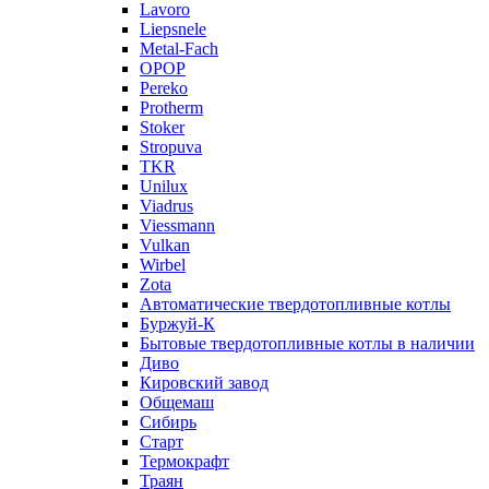
Lavoro
Liepsnele
Metal-Fach
OPOP
Pereko
Protherm
Stoker
Stropuva
TKR
Unilux
Viadrus
Viessmann
Vulkan
Wirbel
Zota
Автоматические твердотопливные котлы
Буржуй-К
Бытовые твердотопливные котлы в наличии
Диво
Кировский завод
Общемаш
Сибирь
Старт
Термокрафт
Траян