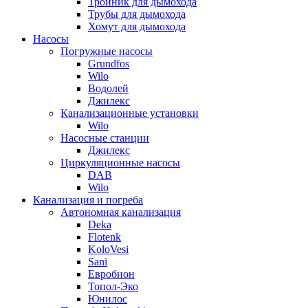
Тройник для дымохода
Трубы для дымохода
Хомут для дымохода
Насосы
Погружные насосы
Grundfos
Wilo
Водолей
Джилекс
Канализационные установки
Wilo
Насосные станции
Джилекс
Циркуляционные насосы
DAB
Wilo
Канализация и погреба
Автономная канализация
Deka
Flotenk
KoloVesi
Sani
Евробион
Топол-Эко
Юнилос