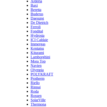
Arderia
Baxi
Beretta
Buderus
Daesung
De Dietrich
Ferroli
Fondital
Hydrosta
ICI Caldaie
Immergas
Kentatsu
Kiturami
Lamborghini
Mora Top
Navien
Olympia
POLYKRAFT
Protherm
Riello
Rinnai
Roda
Rossen
SolarVille
Thermona