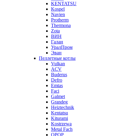
KENTATSU
Kospel
Navien
Protherm
Thermona
Zota
ВИН
Галан
УралПром
Эван
Пеллетные котлы
Vulkan
ACV
Buderus
Defro
Emtas
Faci
Galmet
Grandeg
Heiztechnik
Kentatsu
Kiturami
Kostrzewa
Metal Fach
OPOP