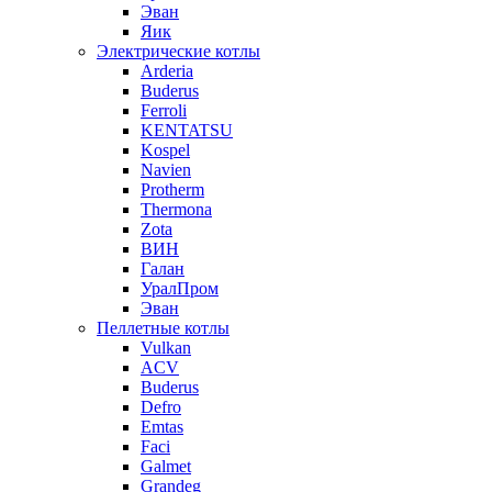
Эван
Яик
Электрические котлы
Arderia
Buderus
Ferroli
KENTATSU
Kospel
Navien
Protherm
Thermona
Zota
ВИН
Галан
УралПром
Эван
Пеллетные котлы
Vulkan
ACV
Buderus
Defro
Emtas
Faci
Galmet
Grandeg