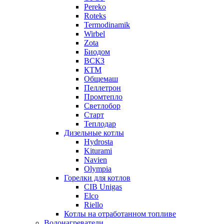
Pereko
Roteks
Termodinamik
Wirbel
Zota
Биодом
ВСКЗ
КТМ
Общемаш
Пеллетрон
Промтепло
Светлобор
Старт
Теплодар
Дизельные котлы
Hydrosta
Kiturami
Navien
Olympia
Горелки для котлов
CIB Unigas
Elco
Riello
Котлы на отработанном топливе
Водонагреватели