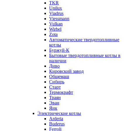
TKR
Unilux
Viadrus
Viessmann
Vulkan
Wirbel
Zota
Автоматические твердотопливные
котлы
Буржуй-К
Бытовые твердотопливные котлы в
наличии
Диво
Кировский завод
Общемаш
Сибирь
Старт
Термокрафт
Траян
Эван
Яик
Электрические котлы
Arderia
Buderus
Ferroli