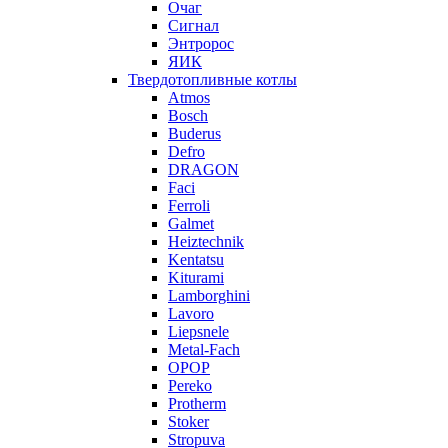
Очаг
Сигнал
Энтророс
ЯИК
Твердотопливные котлы
Atmos
Bosch
Buderus
Defro
DRAGON
Faci
Ferroli
Galmet
Heiztechnik
Kentatsu
Kiturami
Lamborghini
Lavoro
Liepsnele
Metal-Fach
OPOP
Pereko
Protherm
Stoker
Stropuva