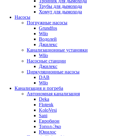
Тройник для дымохода
Трубы для дымохода
Хомут для дымохода
Насосы
Погружные насосы
Grundfos
Wilo
Водолей
Джилекс
Канализационные установки
Wilo
Насосные станции
Джилекс
Циркуляционные насосы
DAB
Wilo
Канализация и погреба
Автономная канализация
Deka
Flotenk
KoloVesi
Sani
Евробион
Топол-Эко
Юнилос