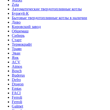
Wirbel
Zota
Автоматические твердотопливные котлы
Буржуй-К
Бытовые твердотопливные котлы в наличии
Диво
Кировский завод
Общемаш
Сибирь
Старт
Термокрафт
Траян
Эван
Яик
ACV
Atmos
Bosch
Buderus
Defro
Dragon
Emtas
FACI
Ferroli
Ferroli
Galmet