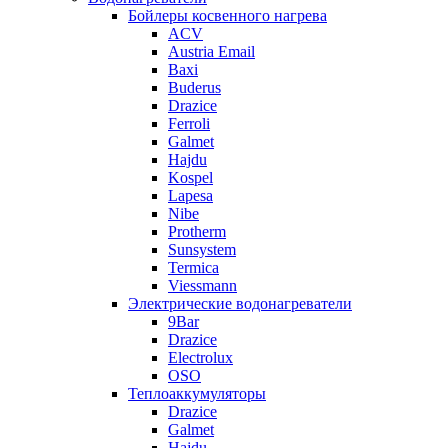
Бойлеры косвенного нагрева
ACV
Austria Email
Baxi
Buderus
Drazice
Ferroli
Galmet
Hajdu
Kospel
Lapesa
Nibe
Protherm
Sunsystem
Termica
Viessmann
Электрические водонагреватели
9Bar
Drazice
Electrolux
OSO
Теплоаккумуляторы
Drazice
Galmet
Hajdu