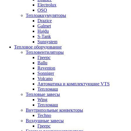
Electrolux
OSO
Теплоаккумуляторы
Drazice
Galmet
Hajdu
S-Tank
Sunsystem
Тепловое оборудование
Тепловентиляторы
Греерс
Ballu
Reventon
Sonniger
Volcano
Автоматика и комплектующие VTS
Тепломаш
Тепловые завесы
Wing
Тепломаш
Внутрипольные конвекторы
Techno
Воздушные завесы
Греерс