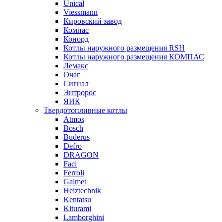
Unical
Viessmann
Кировский завод
Компас
Конорд
Котлы наружного размещения RSH
Котлы наружного размещения КОМПАС
Лемакс
Очаг
Сигнал
Энтророс
ЯИК
Твердотопливные котлы
Atmos
Bosch
Buderus
Defro
DRAGON
Faci
Ferroli
Galmet
Heiztechnik
Kentatsu
Kiturami
Lamborghini