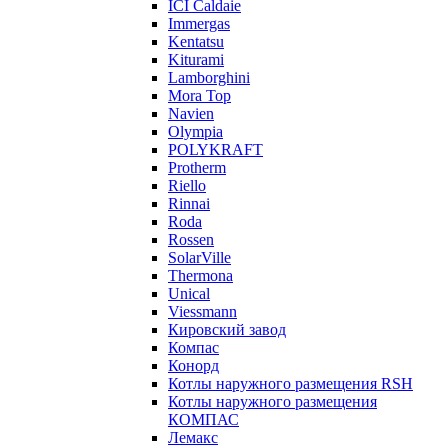
ICI Caldaie
Immergas
Kentatsu
Kiturami
Lamborghini
Mora Top
Navien
Olympia
POLYKRAFT
Protherm
Riello
Rinnai
Roda
Rossen
SolarVille
Thermona
Unical
Viessmann
Кировский завод
Компас
Конорд
Котлы наружного размещения RSH
Котлы наружного размещения
КОМПАС
Лемакс