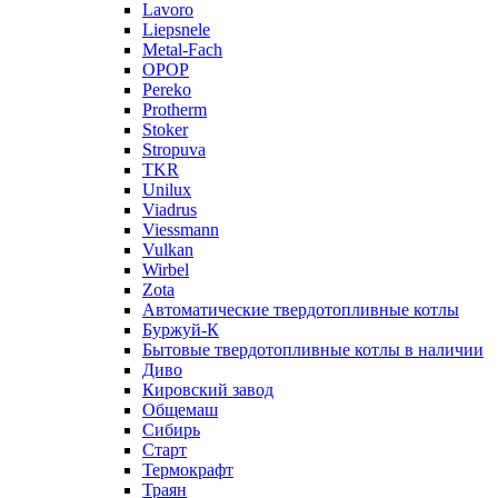
Lavoro
Liepsnele
Metal-Fach
OPOP
Pereko
Protherm
Stoker
Stropuva
TKR
Unilux
Viadrus
Viessmann
Vulkan
Wirbel
Zota
Автоматические твердотопливные котлы
Буржуй-К
Бытовые твердотопливные котлы в наличии
Диво
Кировский завод
Общемаш
Сибирь
Старт
Термокрафт
Траян