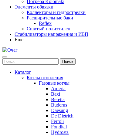
Погреба Kolomaki
Элементы обвязки
Коллекторы и гидрострелки
Расширительные баки
Reflex
Сшитый полиэтилен
Стабилизаторы напряжения и ИБП
Еще
Каталог
Котлы отопления
Газовые котлы
Arderia
Baxi
Beretta
Buderus
Daesung
De Dietrich
Ferroli
Fondital
Hydrosta