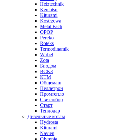
Heiztechnik
Kentatsu
Kiturami
Kostrzewa
Metal Fach
OPOP
Pereko
Roteks
Termodinamik
Wirbel
Zota
Биодом
ВСКЗ
КТМ
Общемаш
Пеллетрон
Промтепло
Светлобор
Старт
Теплодар
Дизельные котлы
Hydrosta
Kiturami
Navien
Olympia