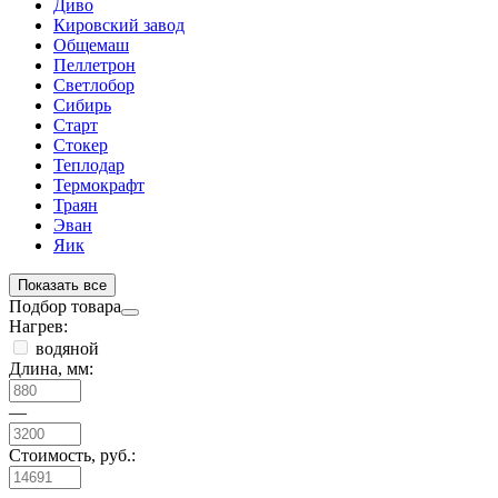
Диво
Кировский завод
Общемаш
Пеллетрон
Светлобор
Сибирь
Старт
Стокер
Теплодар
Термокрафт
Траян
Эван
Яик
Показать все
Подбор товара
Нагрев:
водяной
Длина, мм:
—
Стоимость, руб.: