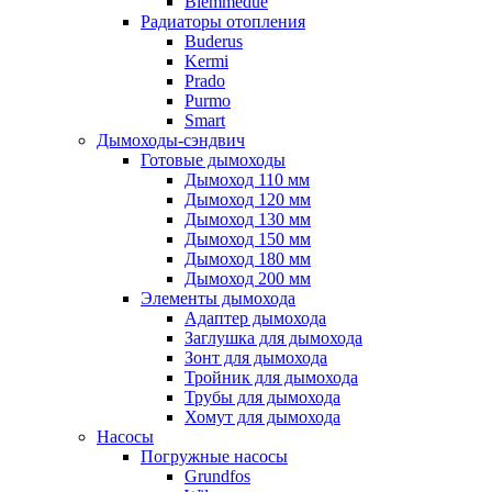
Biemmedue
Радиаторы отопления
Buderus
Kermi
Prado
Purmo
Smart
Дымоходы-сэндвич
Готовые дымоходы
Дымоход 110 мм
Дымоход 120 мм
Дымоход 130 мм
Дымоход 150 мм
Дымоход 180 мм
Дымоход 200 мм
Элементы дымохода
Адаптер дымохода
Заглушка для дымохода
Зонт для дымохода
Тройник для дымохода
Трубы для дымохода
Хомут для дымохода
Насосы
Погружные насосы
Grundfos