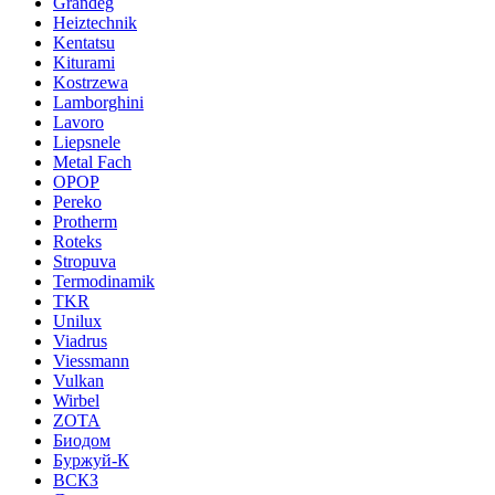
Grandeg
Heiztechnik
Kentatsu
Kiturami
Kostrzewa
Lamborghini
Lavoro
Liepsnele
Metal Fach
OPOP
Pereko
Protherm
Roteks
Stropuva
Termodinamik
TKR
Unilux
Viadrus
Viessmann
Vulkan
Wirbel
ZOTA
Биодом
Буржуй-К
ВСКЗ