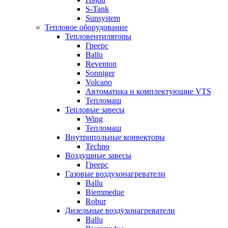
S-Tank
Sunsystem
Тепловое оборудование
Тепловентиляторы
Греерс
Ballu
Reventon
Sonniger
Volcano
Автоматика и комплектующие VTS
Тепломаш
Тепловые завесы
Wing
Тепломаш
Внутрипольные конвекторы
Techno
Воздушные завесы
Греерс
Газовые воздухонагреватели
Ballu
Biemmedue
Robur
Дизельные воздухонагреватели
Ballu