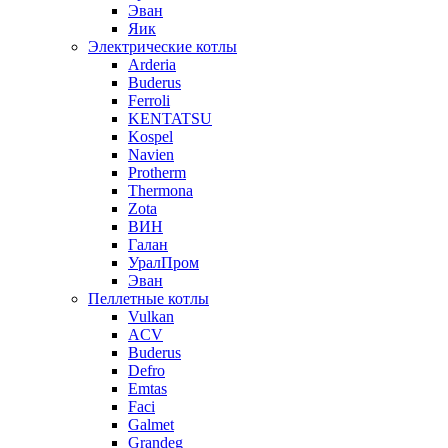
Эван
Яик
Электрические котлы
Arderia
Buderus
Ferroli
KENTATSU
Kospel
Navien
Protherm
Thermona
Zota
ВИН
Галан
УралПром
Эван
Пеллетные котлы
Vulkan
ACV
Buderus
Defro
Emtas
Faci
Galmet
Grandeg