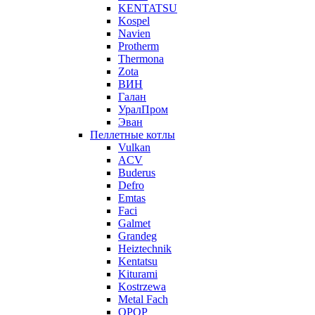
KENTATSU
Kospel
Navien
Protherm
Thermona
Zota
ВИН
Галан
УралПром
Эван
Пеллетные котлы
Vulkan
ACV
Buderus
Defro
Emtas
Faci
Galmet
Grandeg
Heiztechnik
Kentatsu
Kiturami
Kostrzewa
Metal Fach
OPOP