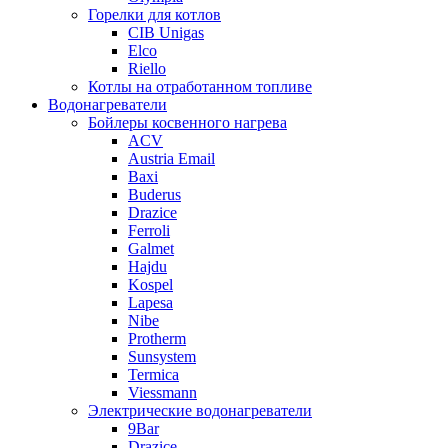
Горелки для котлов
CIB Unigas
Elco
Riello
Котлы на отработанном топливе
Водонагреватели
Бойлеры косвенного нагрева
ACV
Austria Email
Baxi
Buderus
Drazice
Ferroli
Galmet
Hajdu
Kospel
Lapesa
Nibe
Protherm
Sunsystem
Termica
Viessmann
Электрические водонагреватели
9Bar
Drazice