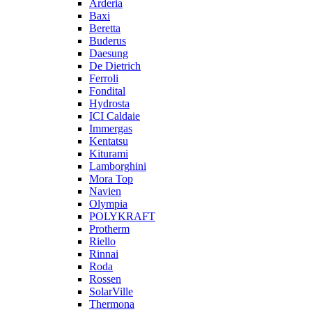
Arderia
Baxi
Beretta
Buderus
Daesung
De Dietrich
Ferroli
Fondital
Hydrosta
ICI Caldaie
Immergas
Kentatsu
Kiturami
Lamborghini
Mora Top
Navien
Olympia
POLYKRAFT
Protherm
Riello
Rinnai
Roda
Rossen
SolarVille
Thermona