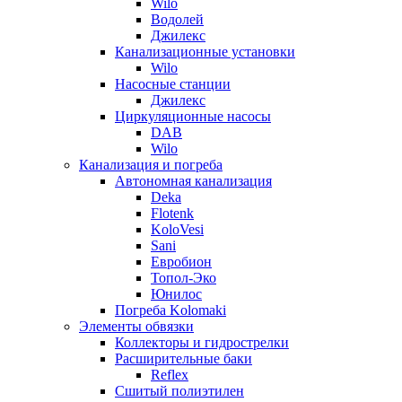
Wilo
Водолей
Джилекс
Канализационные установки
Wilo
Насосные станции
Джилекс
Циркуляционные насосы
DAB
Wilo
Канализация и погреба
Автономная канализация
Deka
Flotenk
KoloVesi
Sani
Евробион
Топол-Эко
Юнилос
Погреба Kolomaki
Элементы обвязки
Коллекторы и гидрострелки
Расширительные баки
Reflex
Сшитый полиэтилен