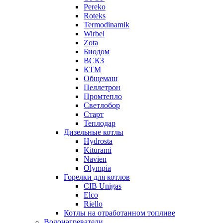
Pereko
Roteks
Termodinamik
Wirbel
Zota
Биодом
ВСКЗ
КТМ
Общемаш
Пеллетрон
Промтепло
Светлобор
Старт
Теплодар
Дизельные котлы
Hydrosta
Kiturami
Navien
Olympia
Горелки для котлов
CIB Unigas
Elco
Riello
Котлы на отработанном топливе
Водонагреватели