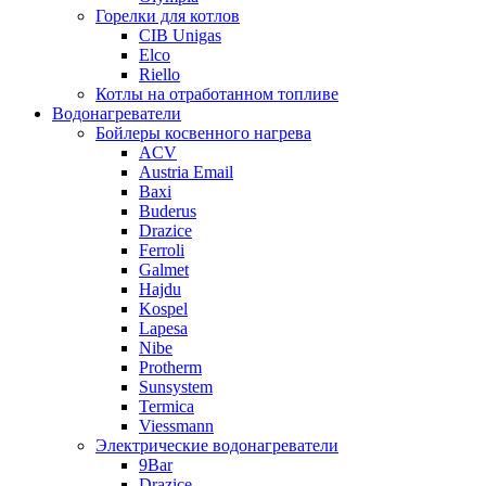
Горелки для котлов
CIB Unigas
Elco
Riello
Котлы на отработанном топливе
Водонагреватели
Бойлеры косвенного нагрева
ACV
Austria Email
Baxi
Buderus
Drazice
Ferroli
Galmet
Hajdu
Kospel
Lapesa
Nibe
Protherm
Sunsystem
Termica
Viessmann
Электрические водонагреватели
9Bar
Drazice