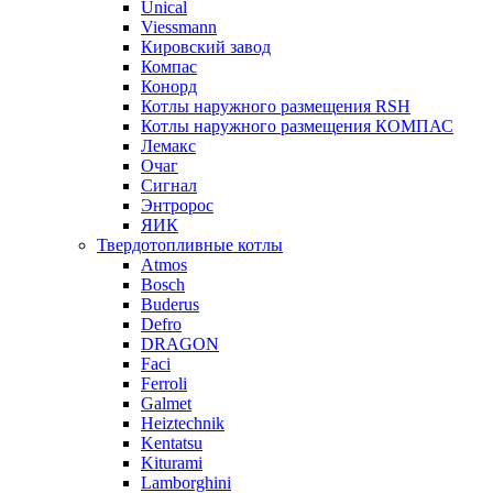
Unical
Viessmann
Кировский завод
Компас
Конорд
Котлы наружного размещения RSH
Котлы наружного размещения КОМПАС
Лемакс
Очаг
Сигнал
Энтророс
ЯИК
Твердотопливные котлы
Atmos
Bosch
Buderus
Defro
DRAGON
Faci
Ferroli
Galmet
Heiztechnik
Kentatsu
Kiturami
Lamborghini