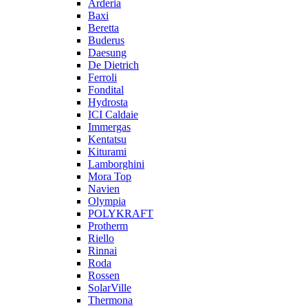
Arderia
Baxi
Beretta
Buderus
Daesung
De Dietrich
Ferroli
Fondital
Hydrosta
ICI Caldaie
Immergas
Kentatsu
Kiturami
Lamborghini
Mora Top
Navien
Olympia
POLYKRAFT
Protherm
Riello
Rinnai
Roda
Rossen
SolarVille
Thermona