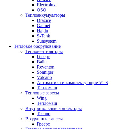
Electrolux
OSO
Теплоаккумуляторы
Drazice
Galmet
Hajdu
S-Tank
Sunsystem
Тепловое оборудование
Тепловентиляторы
Греерс
Ballu
Reventon
Sonniger
Volcano
Автоматика и комплектующие VTS
Тепломаш
Тепловые завесы
Wing
Тепломаш
Внутрипольные конвекторы
Techno
Воздушные завесы
Греерс