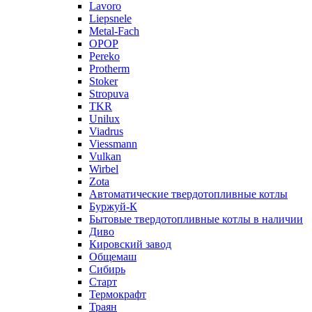
Lavoro
Liepsnele
Metal-Fach
OPOP
Pereko
Protherm
Stoker
Stropuva
TKR
Unilux
Viadrus
Viessmann
Vulkan
Wirbel
Zota
Автоматические твердотопливные котлы
Буржуй-К
Бытовые твердотопливные котлы в наличии
Диво
Кировский завод
Общемаш
Сибирь
Старт
Термокрафт
Траян