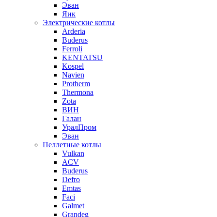
Эван
Яик
Электрические котлы
Arderia
Buderus
Ferroli
KENTATSU
Kospel
Navien
Protherm
Thermona
Zota
ВИН
Галан
УралПром
Эван
Пеллетные котлы
Vulkan
ACV
Buderus
Defro
Emtas
Faci
Galmet
Grandeg