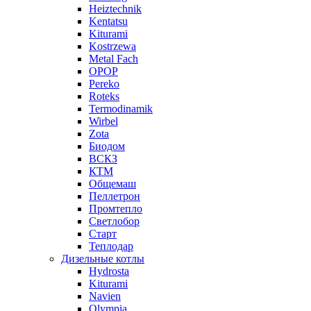
Heiztechnik
Kentatsu
Kiturami
Kostrzewa
Metal Fach
OPOP
Pereko
Roteks
Termodinamik
Wirbel
Zota
Биодом
ВСКЗ
КТМ
Общемаш
Пеллетрон
Промтепло
Светлобор
Старт
Теплодар
Дизельные котлы
Hydrosta
Kiturami
Navien
Olympia