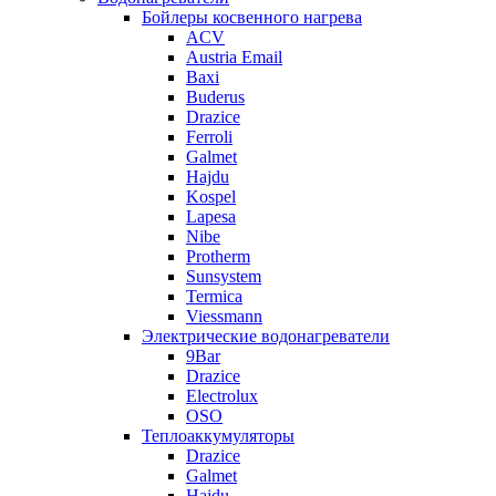
Бойлеры косвенного нагрева
ACV
Austria Email
Baxi
Buderus
Drazice
Ferroli
Galmet
Hajdu
Kospel
Lapesa
Nibe
Protherm
Sunsystem
Termica
Viessmann
Электрические водонагреватели
9Bar
Drazice
Electrolux
OSO
Теплоаккумуляторы
Drazice
Galmet
Hajdu