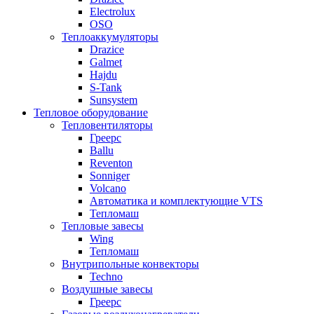
Electrolux
OSO
Теплоаккумуляторы
Drazice
Galmet
Hajdu
S-Tank
Sunsystem
Тепловое оборудование
Тепловентиляторы
Греерс
Ballu
Reventon
Sonniger
Volcano
Автоматика и комплектующие VTS
Тепломаш
Тепловые завесы
Wing
Тепломаш
Внутрипольные конвекторы
Techno
Воздушные завесы
Греерс