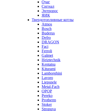
Очаг
Сигнал
Энтророс
ЯИК
Твердотопливные котлы
Atmos
Bosch
Buderus
Defro
DRAGON
Faci
Ferroli
Galmet
Heiztechnik
Kentatsu
Kiturami
Lamborghini
Lavoro
Liepsnele
Metal-Fach
OPOP
Pereko
Protherm
Stoker
Stropuva