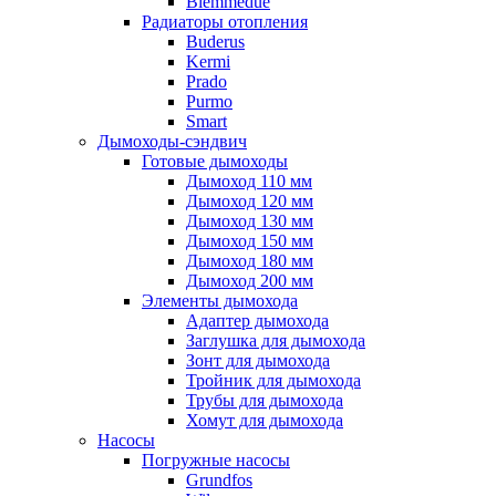
Biemmedue
Радиаторы отопления
Buderus
Kermi
Prado
Purmo
Smart
Дымоходы-сэндвич
Готовые дымоходы
Дымоход 110 мм
Дымоход 120 мм
Дымоход 130 мм
Дымоход 150 мм
Дымоход 180 мм
Дымоход 200 мм
Элементы дымохода
Адаптер дымохода
Заглушка для дымохода
Зонт для дымохода
Тройник для дымохода
Трубы для дымохода
Хомут для дымохода
Насосы
Погружные насосы
Grundfos