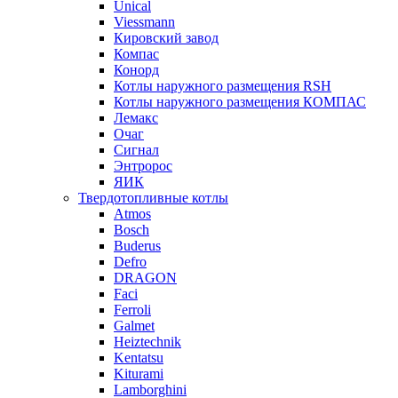
Unical
Viessmann
Кировский завод
Компас
Конорд
Котлы наружного размещения RSH
Котлы наружного размещения КОМПАС
Лемакс
Очаг
Сигнал
Энтророс
ЯИК
Твердотопливные котлы
Atmos
Bosch
Buderus
Defro
DRAGON
Faci
Ferroli
Galmet
Heiztechnik
Kentatsu
Kiturami
Lamborghini