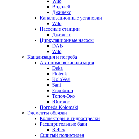
Wilo
Водолей
Джилекс
Канализационные установки
Wilo
Насосные станции
Джилекс
Циркуляционные насосы
DAB
Wilo
Канализация и погреба
Автономная канализация
Deka
Flotenk
KoloVesi
Sani
Евробион
Топол-Эко
Юнилос
Погреба Kolomaki
Элементы обвязки
Коллекторы и гидрострелки
Расширительные баки
Reflex
Сшитый полиэтилен