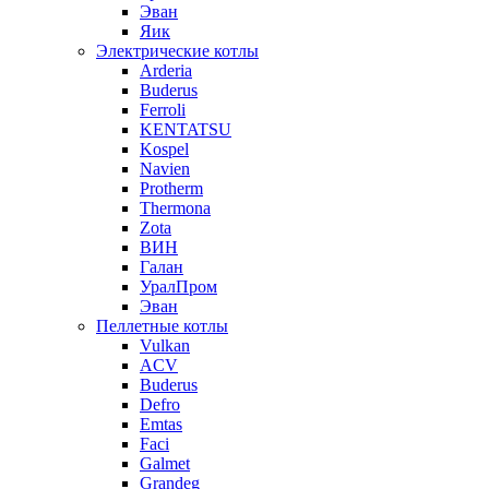
Эван
Яик
Электрические котлы
Arderia
Buderus
Ferroli
KENTATSU
Kospel
Navien
Protherm
Thermona
Zota
ВИН
Галан
УралПром
Эван
Пеллетные котлы
Vulkan
ACV
Buderus
Defro
Emtas
Faci
Galmet
Grandeg