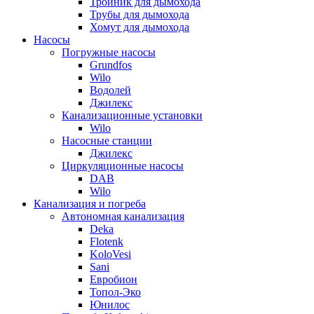
Тройник для дымохода
Трубы для дымохода
Хомут для дымохода
Насосы
Погружные насосы
Grundfos
Wilo
Водолей
Джилекс
Канализационные установки
Wilo
Насосные станции
Джилекс
Циркуляционные насосы
DAB
Wilo
Канализация и погреба
Автономная канализация
Deka
Flotenk
KoloVesi
Sani
Евробион
Топол-Эко
Юнилос