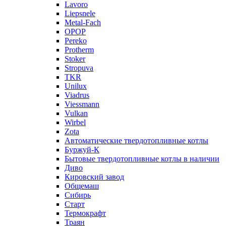
Lavoro
Liepsnele
Metal-Fach
OPOP
Pereko
Protherm
Stoker
Stropuva
TKR
Unilux
Viadrus
Viessmann
Vulkan
Wirbel
Zota
Автоматические твердотопливные котлы
Буржуй-К
Бытовые твердотопливные котлы в наличии
Диво
Кировский завод
Общемаш
Сибирь
Старт
Термокрафт
Траян