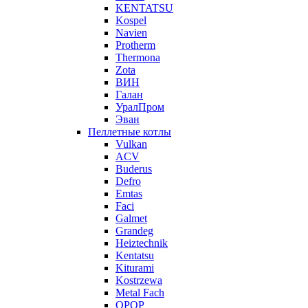
KENTATSU
Kospel
Navien
Protherm
Thermona
Zota
ВИН
Галан
УралПром
Эван
Пеллетные котлы
Vulkan
ACV
Buderus
Defro
Emtas
Faci
Galmet
Grandeg
Heiztechnik
Kentatsu
Kiturami
Kostrzewa
Metal Fach
OPOP