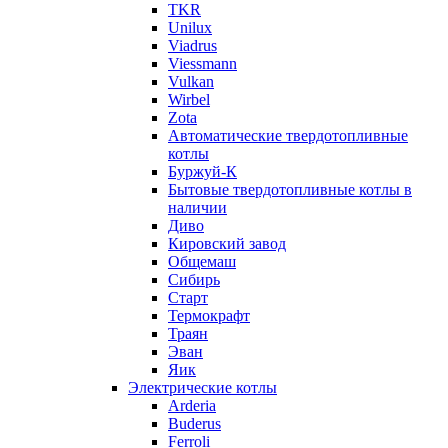
TKR
Unilux
Viadrus
Viessmann
Vulkan
Wirbel
Zota
Автоматические твердотопливные
котлы
Буржуй-К
Бытовые твердотопливные котлы в
наличии
Диво
Кировский завод
Общемаш
Сибирь
Старт
Термокрафт
Траян
Эван
Яик
Электрические котлы
Arderia
Buderus
Ferroli