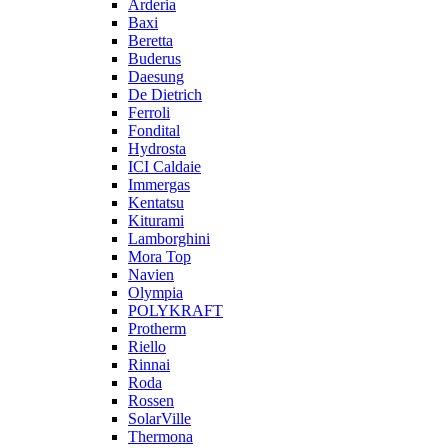
Arderia
Baxi
Beretta
Buderus
Daesung
De Dietrich
Ferroli
Fondital
Hydrosta
ICI Caldaie
Immergas
Kentatsu
Kiturami
Lamborghini
Mora Top
Navien
Olympia
POLYKRAFT
Protherm
Riello
Rinnai
Roda
Rossen
SolarVille
Thermona