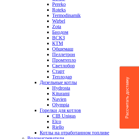
Pereko
Roteks
Termodinamik
Wirbel
Zota
Биодом
ВСКЗ
КТМ
Общемаш
Пеллетрон
Промтепло
Светлобор
Старт
Теплодар
Рассчитать доставку
Дизельные котлы
Hydrosta
Kiturami
Navien
Olympia
Горелки для котлов
CIB Unigas
Elco
Riello
Котлы на отработанном топливе
Водонагреватели