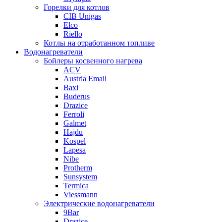
Горелки для котлов
CIB Unigas
Elco
Riello
Котлы на отработанном топливе
Водонагреватели
Бойлеры косвенного нагрева
ACV
Austria Email
Baxi
Buderus
Drazice
Ferroli
Galmet
Hajdu
Kospel
Lapesa
Nibe
Protherm
Sunsystem
Termica
Viessmann
Электрические водонагреватели
9Bar
Drazice