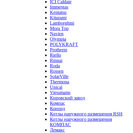
ICI Caldaie
Immergas
Kentatsu
Kiturami
Lamborghini
Mora Top
Navien
Olympia
POLYKRAFT
Protherm
Riello
Rinnai
Roda
Rossen
SolarVille
Thermona
Unical
Viessmann
Кировский завод
Компас
Конорд
Котлы наружного размещения RSH
Котлы наружного размещения
КОМПАС
Лемакс