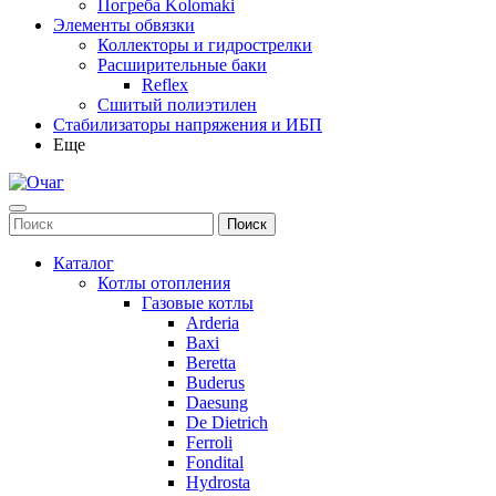
Погреба Kolomaki
Элементы обвязки
Коллекторы и гидрострелки
Расширительные баки
Reflex
Сшитый полиэтилен
Стабилизаторы напряжения и ИБП
Еще
Каталог
Котлы отопления
Газовые котлы
Arderia
Baxi
Beretta
Buderus
Daesung
De Dietrich
Ferroli
Fondital
Hydrosta