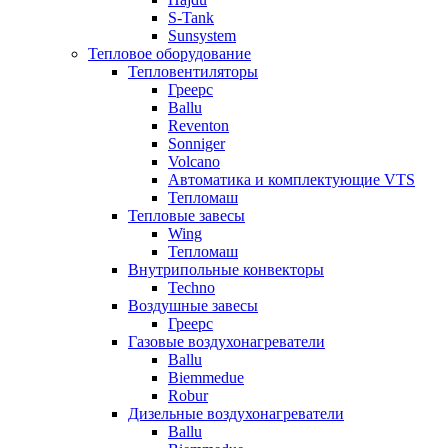
S-Tank
Sunsystem
Тепловое оборудование
Тепловентиляторы
Греерс
Ballu
Reventon
Sonniger
Volcano
Автоматика и комплектующие VTS
Тепломаш
Тепловые завесы
Wing
Тепломаш
Внутрипольные конвекторы
Techno
Воздушные завесы
Греерс
Газовые воздухонагреватели
Ballu
Biemmedue
Robur
Дизельные воздухонагреватели
Ballu