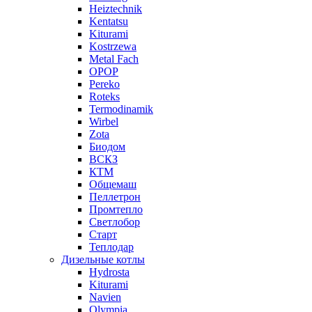
Heiztechnik
Kentatsu
Kiturami
Kostrzewa
Metal Fach
OPOP
Pereko
Roteks
Termodinamik
Wirbel
Zota
Биодом
ВСКЗ
КТМ
Общемаш
Пеллетрон
Промтепло
Светлобор
Старт
Теплодар
Дизельные котлы
Hydrosta
Kiturami
Navien
Olympia