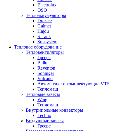
Electrolux
OSO
Теплоаккумуляторы
Drazice
Galmet
Hajdu
S-Tank
Sunsystem
Тепловое оборудование
Тепловентиляторы
Греерс
Ballu
Reventon
Sonniger
Volcano
Автоматика и комплектующие VTS
Тепломаш
Тепловые завесы
Wing
Тепломаш
Внутрипольные конвекторы
Techno
Воздушные завесы
Греерс