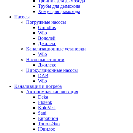
Тройник для дымохода
Трубы для дымохода
Хомут для дымохода
Насосы
Погружные насосы
Grundfos
Wilo
Водолей
Джилекс
Канализационные установки
Wilo
Насосные станции
Джилекс
Циркуляционные насосы
DAB
Wilo
Канализация и погреба
Автономная канализация
Deka
Flotenk
KoloVesi
Sani
Евробион
Топол-Эко
Юнилос