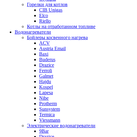
Горелки для котлов
CIB Unigas
Elco
Riello
Котлы на отработанном топливе
Водонагреватели
Бойлеры косвенного нагрева
ACV
Austria Email
Baxi
Buderus
Drazice
Ferroli
Galmet
Hajdu
Kospel
Lapesa
Nibe
Protherm
Sunsystem
Termica
Viessmann
Электрические водонагреватели
9Bar
Drazice