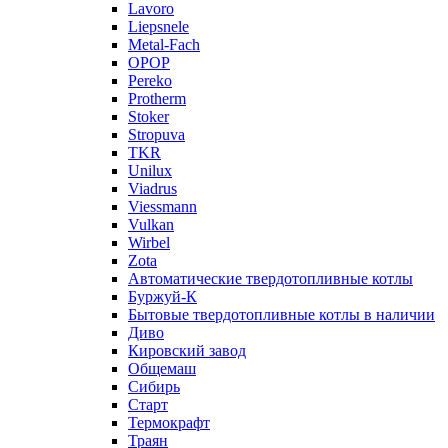
Lavoro
Liepsnele
Metal-Fach
OPOP
Pereko
Protherm
Stoker
Stropuva
TKR
Unilux
Viadrus
Viessmann
Vulkan
Wirbel
Zota
Автоматические твердотопливные котлы
Буржуй-К
Бытовые твердотопливные котлы в наличии
Диво
Кировский завод
Общемаш
Сибирь
Старт
Термокрафт
Траян