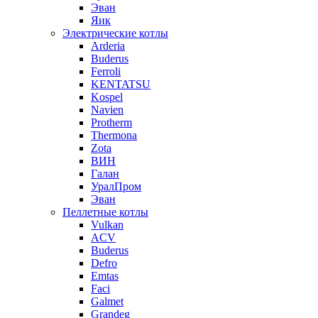
Эван
Яик
Электрические котлы
Arderia
Buderus
Ferroli
KENTATSU
Kospel
Navien
Protherm
Thermona
Zota
ВИН
Галан
УралПром
Эван
Пеллетные котлы
Vulkan
ACV
Buderus
Defro
Emtas
Faci
Galmet
Grandeg