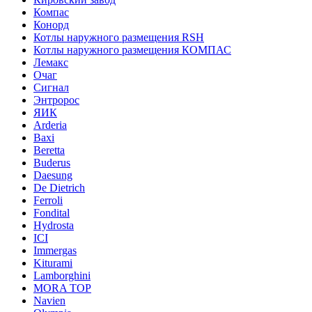
Компас
Конорд
Котлы наружного размещения RSH
Котлы наружного размещения КОМПАС
Лемакс
Очаг
Сигнал
Энтророс
ЯИК
Arderia
Baxi
Beretta
Buderus
Daesung
De Dietrich
Ferroli
Fondital
Hydrosta
ICI
Immergas
Kiturami
Lamborghini
MORA TOP
Navien