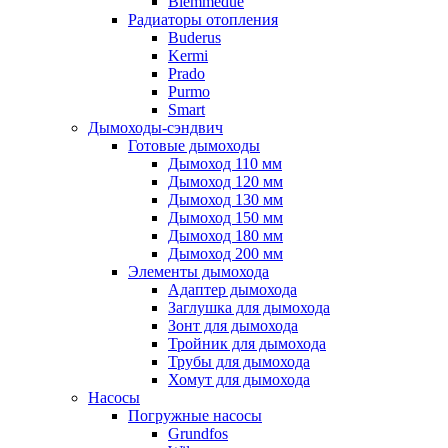
Biemmedue
Радиаторы отопления
Buderus
Kermi
Prado
Purmo
Smart
Дымоходы-сэндвич
Готовые дымоходы
Дымоход 110 мм
Дымоход 120 мм
Дымоход 130 мм
Дымоход 150 мм
Дымоход 180 мм
Дымоход 200 мм
Элементы дымохода
Адаптер дымохода
Заглушка для дымохода
Зонт для дымохода
Тройник для дымохода
Трубы для дымохода
Хомут для дымохода
Насосы
Погружные насосы
Grundfos