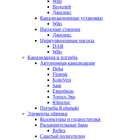
Wilo
Водолей
Джилекс
Канализационные установки
Wilo
Насосные станции
Джилекс
Циркуляционные насосы
DAB
Wilo
Канализация и погреба
Автономная канализация
Deka
Flotenk
KoloVesi
Sani
Евробион
Топол-Эко
Юнилос
Погреба Kolomaki
Элементы обвязки
Коллекторы и гидрострелки
Расширительные баки
Reflex
Сшитый полиэтилен