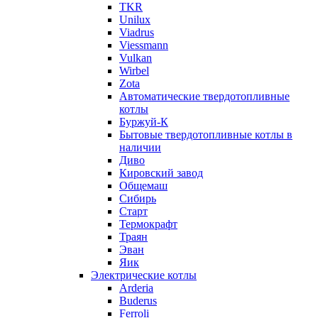
TKR
Unilux
Viadrus
Viessmann
Vulkan
Wirbel
Zota
Автоматические твердотопливные
котлы
Буржуй-К
Бытовые твердотопливные котлы в
наличии
Диво
Кировский завод
Общемаш
Сибирь
Старт
Термокрафт
Траян
Эван
Яик
Электрические котлы
Arderia
Buderus
Ferroli