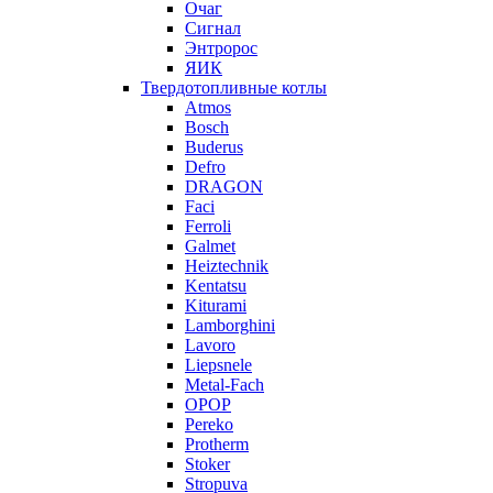
Очаг
Сигнал
Энтророс
ЯИК
Твердотопливные котлы
Atmos
Bosch
Buderus
Defro
DRAGON
Faci
Ferroli
Galmet
Heiztechnik
Kentatsu
Kiturami
Lamborghini
Lavoro
Liepsnele
Metal-Fach
OPOP
Pereko
Protherm
Stoker
Stropuva