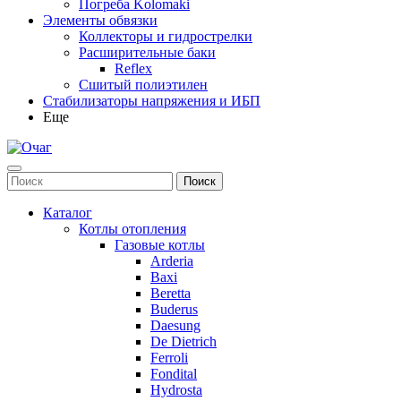
Погреба Kolomaki
Элементы обвязки
Коллекторы и гидрострелки
Расширительные баки
Reflex
Сшитый полиэтилен
Стабилизаторы напряжения и ИБП
Еще
Каталог
Котлы отопления
Газовые котлы
Arderia
Baxi
Beretta
Buderus
Daesung
De Dietrich
Ferroli
Fondital
Hydrosta