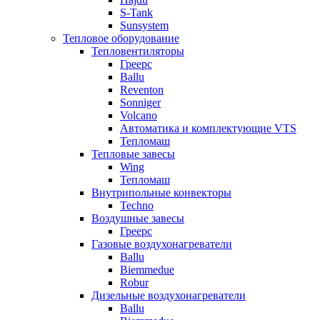
S-Tank
Sunsystem
Тепловое оборудование
Тепловентиляторы
Греерс
Ballu
Reventon
Sonniger
Volcano
Автоматика и комплектующие VTS
Тепломаш
Тепловые завесы
Wing
Тепломаш
Внутрипольные конвекторы
Techno
Воздушные завесы
Греерс
Газовые воздухонагреватели
Ballu
Biemmedue
Robur
Дизельные воздухонагреватели
Ballu