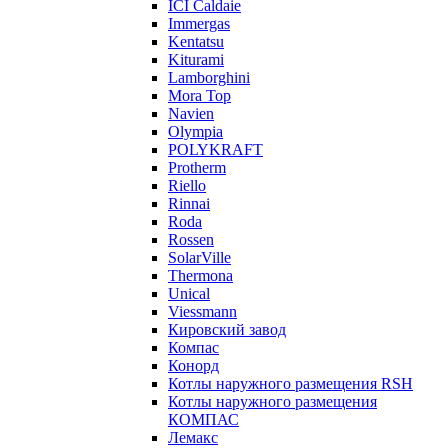
ICI Caldaie
Immergas
Kentatsu
Kiturami
Lamborghini
Mora Top
Navien
Olympia
POLYKRAFT
Protherm
Riello
Rinnai
Roda
Rossen
SolarVille
Thermona
Unical
Viessmann
Кировский завод
Компас
Конорд
Котлы наружного размещения RSH
Котлы наружного размещения
КОМПАС
Лемакс