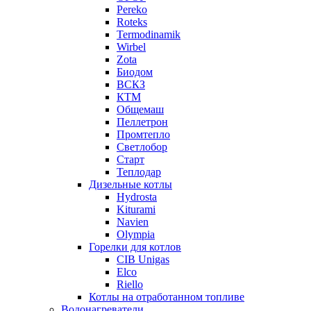
Pereko
Roteks
Termodinamik
Wirbel
Zota
Биодом
ВСКЗ
КТМ
Общемаш
Пеллетрон
Промтепло
Светлобор
Старт
Теплодар
Дизельные котлы
Hydrosta
Kiturami
Navien
Olympia
Горелки для котлов
CIB Unigas
Elco
Riello
Котлы на отработанном топливе
Водонагреватели