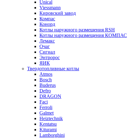
Unical
Viessmann
Кировский завод
Компас
Конорд
Котлы наружного размещения RSH
Котлы наружного размещения КОМПАС
Лемакс
Очаг
Сигнал
Энтророс
ЯИК
Твердотопливные котлы
Atmos
Bosch
Buderus
Defro
DRAGON
Faci
Ferroli
Galmet
Heiztechnik
Kentatsu
Kiturami
Lamborghini