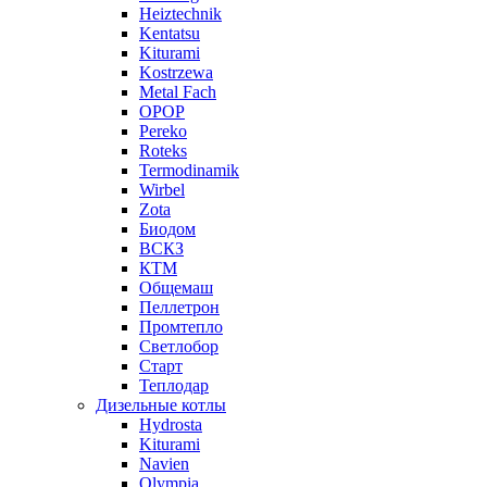
Heiztechnik
Kentatsu
Kiturami
Kostrzewa
Metal Fach
OPOP
Pereko
Roteks
Termodinamik
Wirbel
Zota
Биодом
ВСКЗ
КТМ
Общемаш
Пеллетрон
Промтепло
Светлобор
Старт
Теплодар
Дизельные котлы
Hydrosta
Kiturami
Navien
Olympia