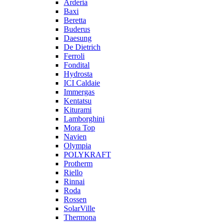
Arderia
Baxi
Beretta
Buderus
Daesung
De Dietrich
Ferroli
Fondital
Hydrosta
ICI Caldaie
Immergas
Kentatsu
Kiturami
Lamborghini
Mora Top
Navien
Olympia
POLYKRAFT
Protherm
Riello
Rinnai
Roda
Rossen
SolarVille
Thermona