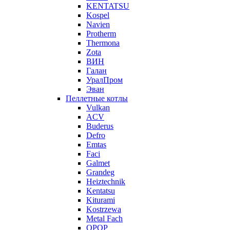
KENTATSU
Kospel
Navien
Protherm
Thermona
Zota
ВИН
Галан
УралПром
Эван
Пеллетные котлы
Vulkan
ACV
Buderus
Defro
Emtas
Faci
Galmet
Grandeg
Heiztechnik
Kentatsu
Kiturami
Kostrzewa
Metal Fach
OPOP