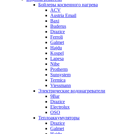
Бойлеры косвенного нагрева
ACV
Austria Email
Baxi
Buderus
Drazice
Ferroli
Galmet
Hajdu
Kospel
Lapesa
Nibe
Protherm
Sunsystem
Termica
Viessmann
Электрические водонагреватели
9Bar
Drazice
Electrolux
OSO
Теплоаккумуляторы
Drazice
Galmet
Hajdu