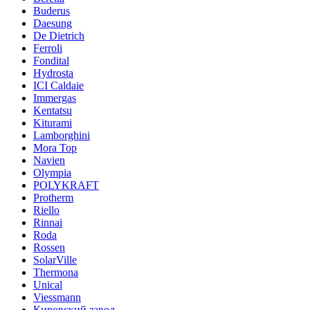
Buderus
Daesung
De Dietrich
Ferroli
Fondital
Hydrosta
ICI Caldaie
Immergas
Kentatsu
Kiturami
Lamborghini
Mora Top
Navien
Olympia
POLYKRAFT
Protherm
Riello
Rinnai
Roda
Rossen
SolarVille
Thermona
Unical
Viessmann
Кировский завод