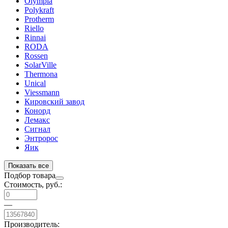
Olympia
Polykraft
Protherm
Riello
Rinnai
RODA
Rossen
SolarVille
Thermona
Unical
Viessmann
Кировский завод
Конорд
Лемакс
Сигнал
Энтророс
Яик
Показать все
Подбор товара
Стоимость, руб.:
—
Производитель: