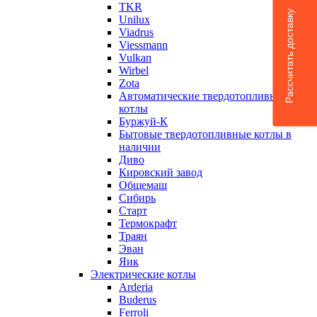
TKR
Рассчитать доставку
Unilux
Viadrus
Viessmann
Vulkan
Wirbel
Zota
Автоматические твердотопливные
котлы
Буржуй-К
Бытовые твердотопливные котлы в
наличии
Диво
Кировский завод
Общемаш
Сибирь
Старт
Термокрафт
Траян
Эван
Яик
Электрические котлы
Arderia
Buderus
Ferroli