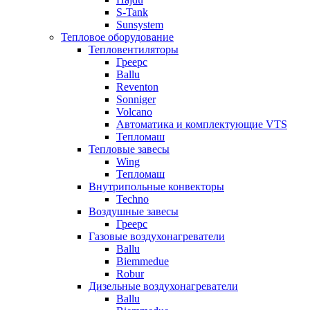
S-Tank
Sunsystem
Тепловое оборудование
Тепловентиляторы
Греерс
Ballu
Reventon
Sonniger
Volcano
Автоматика и комплектующие VTS
Тепломаш
Тепловые завесы
Wing
Тепломаш
Внутрипольные конвекторы
Techno
Воздушные завесы
Греерс
Газовые воздухонагреватели
Ballu
Biemmedue
Robur
Дизельные воздухонагреватели
Ballu