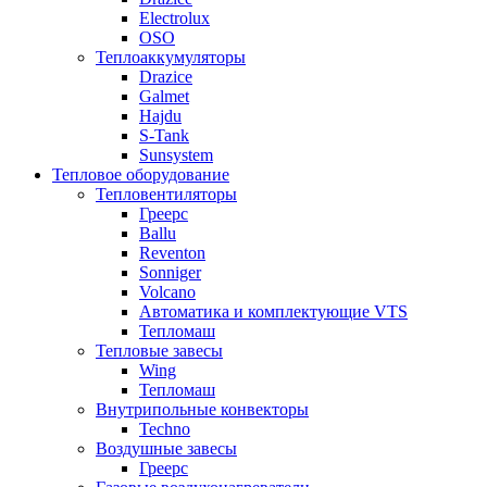
Electrolux
OSO
Теплоаккумуляторы
Drazice
Galmet
Hajdu
S-Tank
Sunsystem
Тепловое оборудование
Тепловентиляторы
Греерс
Ballu
Reventon
Sonniger
Volcano
Автоматика и комплектующие VTS
Тепломаш
Тепловые завесы
Wing
Тепломаш
Внутрипольные конвекторы
Techno
Воздушные завесы
Греерс