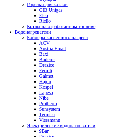
Горелки для котлов
CIB Unigas
Elco
Riello
Котлы на отработанном топливе
Водонагреватели
Бойлеры косвенного нагрева
ACV
Austria Email
Baxi
Buderus
Drazice
Ferroli
Galmet
Hajdu
Kospel
Lapesa
Nibe
Protherm
Sunsystem
Termica
Viessmann
Электрические водонагреватели
9Bar
Drazice