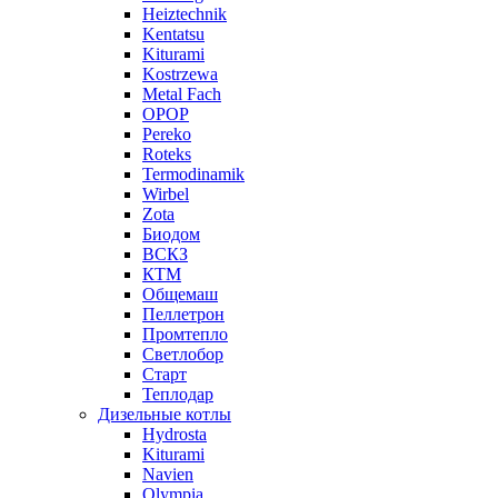
Heiztechnik
Kentatsu
Kiturami
Kostrzewa
Metal Fach
OPOP
Pereko
Roteks
Termodinamik
Wirbel
Zota
Биодом
ВСКЗ
КТМ
Общемаш
Пеллетрон
Промтепло
Светлобор
Старт
Теплодар
Дизельные котлы
Hydrosta
Kiturami
Navien
Olympia