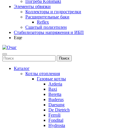
Погреба Kolomaki
Элементы обвязки
Коллекторы и гидрострелки
Расширительные баки
Reflex
Сшитый полиэтилен
Стабилизаторы напряжения и ИБП
Еще
Каталог
Котлы отопления
Газовые котлы
Arderia
Baxi
Beretta
Buderus
Daesung
De Dietrich
Ferroli
Fondital
Hydrosta