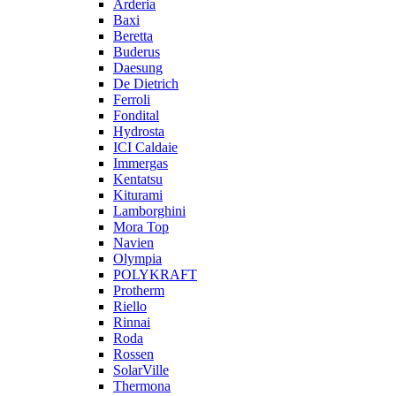
Arderia
Baxi
Beretta
Buderus
Daesung
De Dietrich
Ferroli
Fondital
Hydrosta
ICI Caldaie
Immergas
Kentatsu
Kiturami
Lamborghini
Mora Top
Navien
Olympia
POLYKRAFT
Protherm
Riello
Rinnai
Roda
Rossen
SolarVille
Thermona