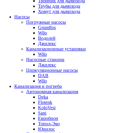
Тройник для дымохода
Трубы для дымохода
Хомут для дымохода
Насосы
Погружные насосы
Grundfos
Wilo
Водолей
Джилекс
Канализационные установки
Wilo
Насосные станции
Джилекс
Циркуляционные насосы
DAB
Wilo
Канализация и погреба
Автономная канализация
Deka
Flotenk
KoloVesi
Sani
Евробион
Топол-Эко
Юнилос