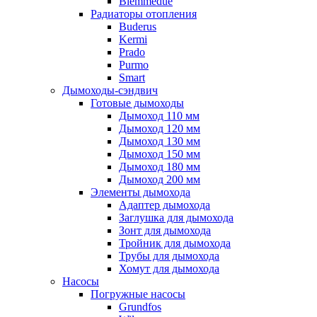
Biemmedue
Радиаторы отопления
Buderus
Kermi
Prado
Purmo
Smart
Дымоходы-сэндвич
Готовые дымоходы
Дымоход 110 мм
Дымоход 120 мм
Дымоход 130 мм
Дымоход 150 мм
Дымоход 180 мм
Дымоход 200 мм
Элементы дымохода
Адаптер дымохода
Заглушка для дымохода
Зонт для дымохода
Тройник для дымохода
Трубы для дымохода
Хомут для дымохода
Насосы
Погружные насосы
Grundfos