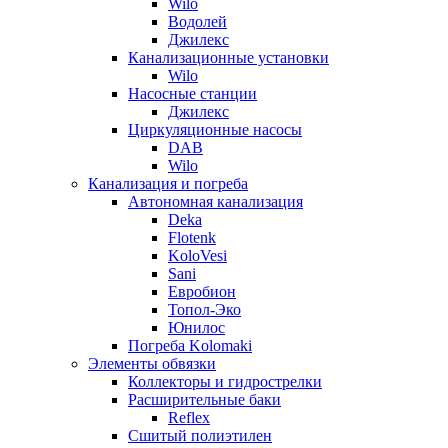
Wilo
Водолей
Джилекс
Канализационные установки
Wilo
Насосные станции
Джилекс
Циркуляционные насосы
DAB
Wilo
Канализация и погреба
Автономная канализация
Deka
Flotenk
KoloVesi
Sani
Евробион
Топол-Эко
Юнилос
Погреба Kolomaki
Элементы обвязки
Коллекторы и гидрострелки
Расширительные баки
Reflex
Сшитый полиэтилен