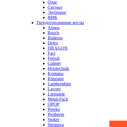
Очаг
Сигнал
Энтророс
ЯИК
Твердотопливные котлы
Atmos
Bosch
Buderus
Defro
DRAGON
Faci
Ferroli
Galmet
Heiztechnik
Kentatsu
Kiturami
Lamborghini
Lavoro
Liepsnele
Metal-Fach
OPOP
Pereko
Protherm
Stoker
Stropuva