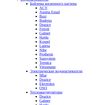
Бойлеры косвенного нагрева
ACV
Austria Email
Baxi
Buderus
Drazice
Ferroli
Galmet
Hajdu
Kospel
Lapesa
Nibe
Protherm
Sunsystem
Termica
Viessmann
Электрические водонагреватели
9Bar
Drazice
Electrolux
OSO
Теплоаккумуляторы
Drazice
Galmet
Hajdu