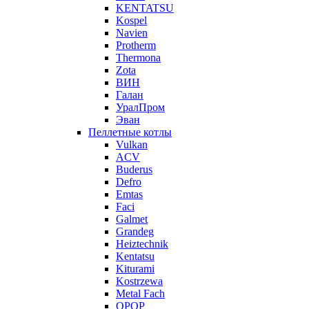
KENTATSU
Kospel
Navien
Protherm
Thermona
Zota
ВИН
Галан
УралПром
Эван
Пеллетные котлы
Vulkan
ACV
Buderus
Defro
Emtas
Faci
Galmet
Grandeg
Heiztechnik
Kentatsu
Kiturami
Kostrzewa
Metal Fach
OPOP