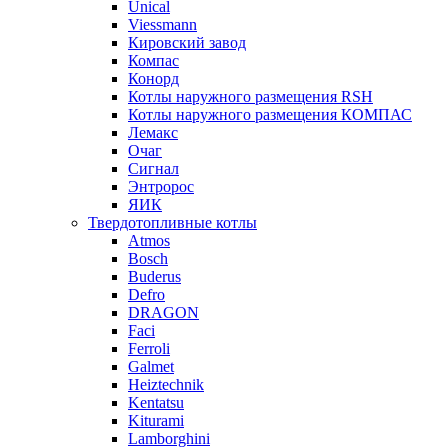
Unical
Viessmann
Кировский завод
Компас
Конорд
Котлы наружного размещения RSH
Котлы наружного размещения КОМПАС
Лемакс
Очаг
Сигнал
Энтророс
ЯИК
Твердотопливные котлы
Atmos
Bosch
Buderus
Defro
DRAGON
Faci
Ferroli
Galmet
Heiztechnik
Kentatsu
Kiturami
Lamborghini