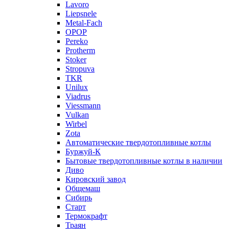
Lavoro
Liepsnele
Metal-Fach
OPOP
Pereko
Protherm
Stoker
Stropuva
TKR
Unilux
Viadrus
Viessmann
Vulkan
Wirbel
Zota
Автоматические твердотопливные котлы
Буржуй-К
Бытовые твердотопливные котлы в наличии
Диво
Кировский завод
Общемаш
Сибирь
Старт
Термокрафт
Траян