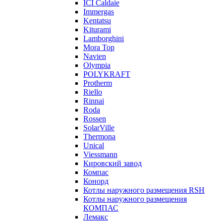
ICI Caldaie
Immergas
Kentatsu
Kiturami
Lamborghini
Mora Top
Navien
Olympia
POLYKRAFT
Protherm
Riello
Rinnai
Roda
Rossen
SolarVille
Thermona
Unical
Viessmann
Кировский завод
Компас
Конорд
Котлы наружного размещения RSH
Котлы наружного размещения
КОМПАС
Лемакс