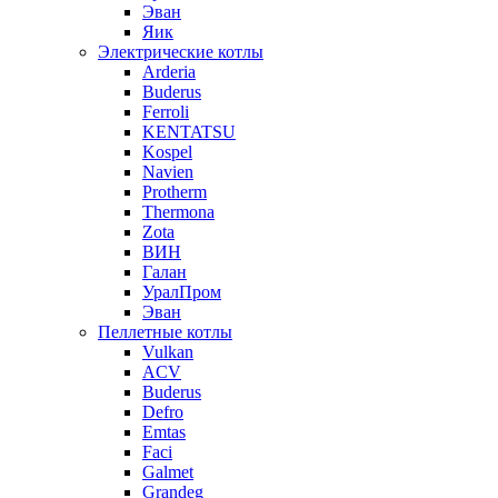
Эван
Яик
Электрические котлы
Arderia
Buderus
Ferroli
KENTATSU
Kospel
Navien
Protherm
Thermona
Zota
ВИН
Галан
УралПром
Эван
Пеллетные котлы
Vulkan
ACV
Buderus
Defro
Emtas
Faci
Galmet
Grandeg