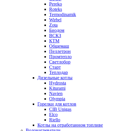
Pereko
Roteks
Termodinamik
Wirbel
Zota
Биодом
ВСКЗ
КТМ
Общемаш
Пеллетрон
Промтепло
Светлобор
Старт
Теплодар
Дизельные котлы
Hydrosta
Kiturami
Navien
Olympia
Горелки для котлов
CIB Unigas
Elco
Riello
Котлы на отработанном топливе
Водонагреватели