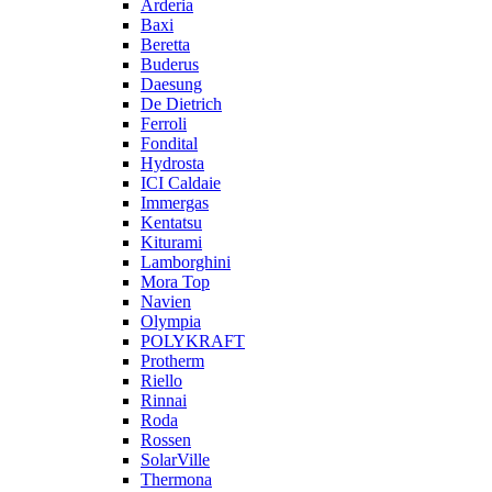
Arderia
Baxi
Beretta
Buderus
Daesung
De Dietrich
Ferroli
Fondital
Hydrosta
ICI Caldaie
Immergas
Kentatsu
Kiturami
Lamborghini
Mora Top
Navien
Olympia
POLYKRAFT
Protherm
Riello
Rinnai
Roda
Rossen
SolarVille
Thermona