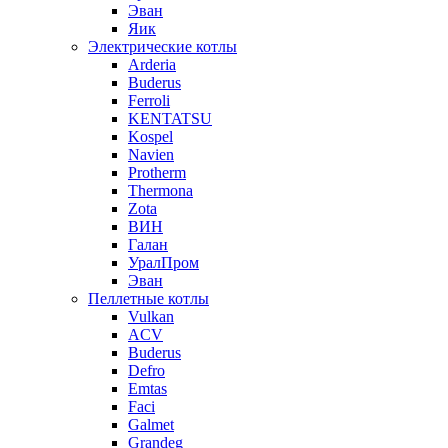
Эван
Яик
Электрические котлы
Arderia
Buderus
Ferroli
KENTATSU
Kospel
Navien
Protherm
Thermona
Zota
ВИН
Галан
УралПром
Эван
Пеллетные котлы
Vulkan
ACV
Buderus
Defro
Emtas
Faci
Galmet
Grandeg