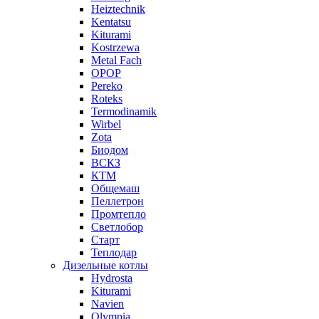
Heiztechnik
Kentatsu
Kiturami
Kostrzewa
Metal Fach
OPOP
Pereko
Roteks
Termodinamik
Wirbel
Zota
Биодом
ВСКЗ
КТМ
Общемаш
Пеллетрон
Промтепло
Светлобор
Старт
Теплодар
Дизельные котлы
Hydrosta
Kiturami
Navien
Olympia