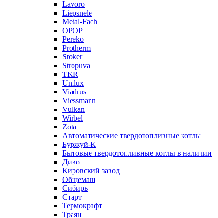
Lavoro
Liepsnele
Metal-Fach
OPOP
Pereko
Protherm
Stoker
Stropuva
TKR
Unilux
Viadrus
Viessmann
Vulkan
Wirbel
Zota
Автоматические твердотопливные котлы
Буржуй-К
Бытовые твердотопливные котлы в наличии
Диво
Кировский завод
Общемаш
Сибирь
Старт
Термокрафт
Траян