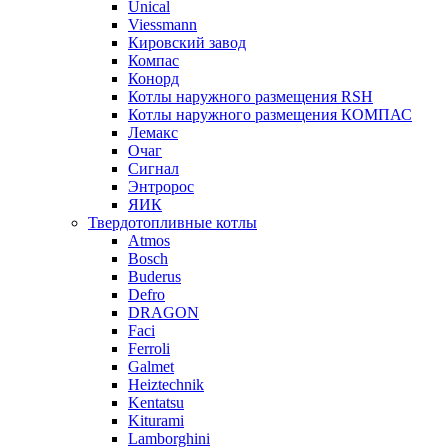
Unical
Viessmann
Кировский завод
Компас
Конорд
Котлы наружного размещения RSH
Котлы наружного размещения КОМПАС
Лемакс
Очаг
Сигнал
Энтророс
ЯИК
Твердотопливные котлы
Atmos
Bosch
Buderus
Defro
DRAGON
Faci
Ferroli
Galmet
Heiztechnik
Kentatsu
Kiturami
Lamborghini