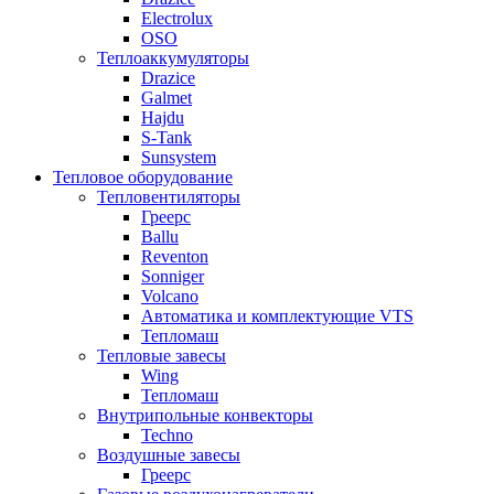
Electrolux
OSO
Теплоаккумуляторы
Drazice
Galmet
Hajdu
S-Tank
Sunsystem
Тепловое оборудование
Тепловентиляторы
Греерс
Ballu
Reventon
Sonniger
Volcano
Автоматика и комплектующие VTS
Тепломаш
Тепловые завесы
Wing
Тепломаш
Внутрипольные конвекторы
Techno
Воздушные завесы
Греерс