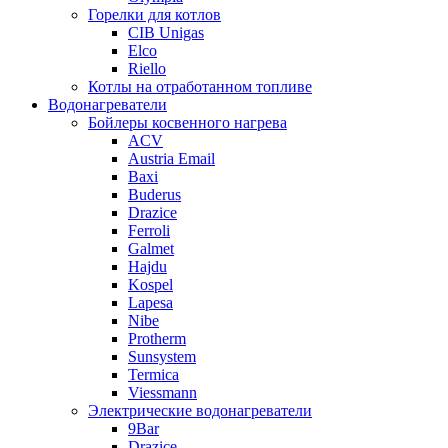
Горелки для котлов
CIB Unigas
Elco
Riello
Котлы на отработанном топливе
Водонагреватели
Бойлеры косвенного нагрева
ACV
Austria Email
Baxi
Buderus
Drazice
Ferroli
Galmet
Hajdu
Kospel
Lapesa
Nibe
Protherm
Sunsystem
Termica
Viessmann
Электрические водонагреватели
9Bar
Drazice