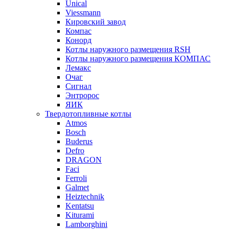
Unical
Viessmann
Кировский завод
Компас
Конорд
Котлы наружного размещения RSH
Котлы наружного размещения КОМПАС
Лемакс
Очаг
Сигнал
Энтророс
ЯИК
Твердотопливные котлы
Atmos
Bosch
Buderus
Defro
DRAGON
Faci
Ferroli
Galmet
Heiztechnik
Kentatsu
Kiturami
Lamborghini