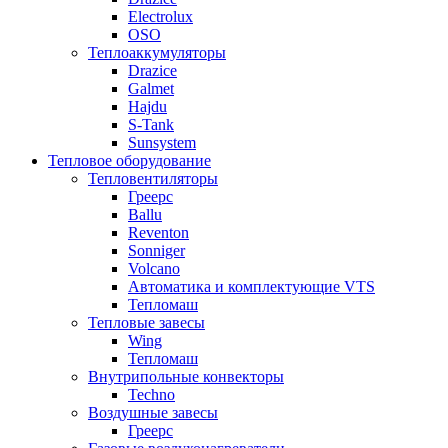
Electrolux
OSO
Теплоаккумуляторы
Drazice
Galmet
Hajdu
S-Tank
Sunsystem
Тепловое оборудование
Тепловентиляторы
Греерс
Ballu
Reventon
Sonniger
Volcano
Автоматика и комплектующие VTS
Тепломаш
Тепловые завесы
Wing
Тепломаш
Внутрипольные конвекторы
Techno
Воздушные завесы
Греерс