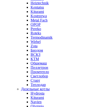
Heiztechnik
Kentatsu
Kiturami
Kostrzewa
Metal Fach
OPOP
Pereko
Roteks
Termodinamik
Wirbel
Zota
Биодом
ВСКЗ
КТМ
Общемаш
Пеллетрон
Промтепло
Светлобор
Старт
Теплодар
Дизельные котлы
Hydrosta
Kiturami
Navien
Olympia