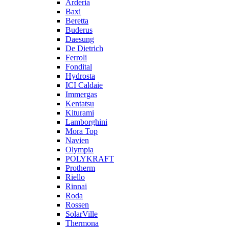
Arderia
Baxi
Beretta
Buderus
Daesung
De Dietrich
Ferroli
Fondital
Hydrosta
ICI Caldaie
Immergas
Kentatsu
Kiturami
Lamborghini
Mora Top
Navien
Olympia
POLYKRAFT
Protherm
Riello
Rinnai
Roda
Rossen
SolarVille
Thermona