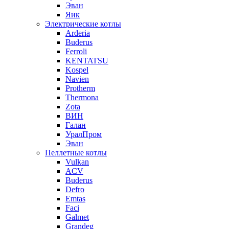
Эван
Яик
Электрические котлы
Arderia
Buderus
Ferroli
KENTATSU
Kospel
Navien
Protherm
Thermona
Zota
ВИН
Галан
УралПром
Эван
Пеллетные котлы
Vulkan
ACV
Buderus
Defro
Emtas
Faci
Galmet
Grandeg