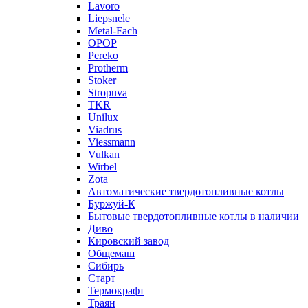
Lavoro
Liepsnele
Metal-Fach
OPOP
Pereko
Protherm
Stoker
Stropuva
TKR
Unilux
Viadrus
Viessmann
Vulkan
Wirbel
Zota
Автоматические твердотопливные котлы
Буржуй-К
Бытовые твердотопливные котлы в наличии
Диво
Кировский завод
Общемаш
Сибирь
Старт
Термокрафт
Траян