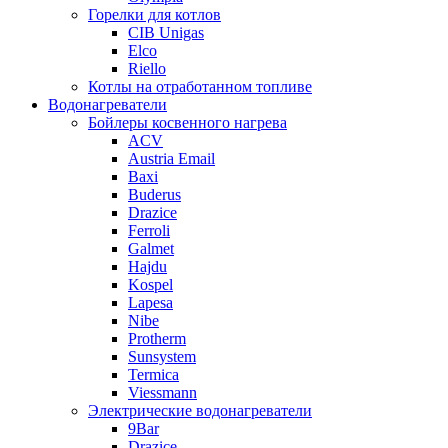
Горелки для котлов
CIB Unigas
Elco
Riello
Котлы на отработанном топливе
Водонагреватели
Бойлеры косвенного нагрева
ACV
Austria Email
Baxi
Buderus
Drazice
Ferroli
Galmet
Hajdu
Kospel
Lapesa
Nibe
Protherm
Sunsystem
Termica
Viessmann
Электрические водонагреватели
9Bar
Drazice