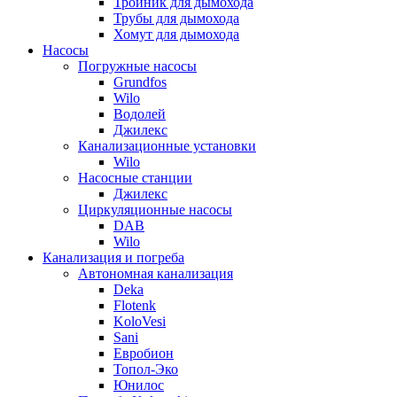
Тройник для дымохода
Трубы для дымохода
Хомут для дымохода
Насосы
Погружные насосы
Grundfos
Wilo
Водолей
Джилекс
Канализационные установки
Wilo
Насосные станции
Джилекс
Циркуляционные насосы
DAB
Wilo
Канализация и погреба
Автономная канализация
Deka
Flotenk
KoloVesi
Sani
Евробион
Топол-Эко
Юнилос