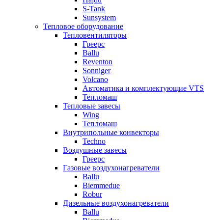
S-Tank
Sunsystem
Тепловое оборудование
Тепловентиляторы
Греерс
Ballu
Reventon
Sonniger
Volcano
Автоматика и комплектующие VTS
Тепломаш
Тепловые завесы
Wing
Тепломаш
Внутрипольные конвекторы
Techno
Воздушные завесы
Греерс
Газовые воздухонагреватели
Ballu
Biemmedue
Robur
Дизельные воздухонагреватели
Ballu