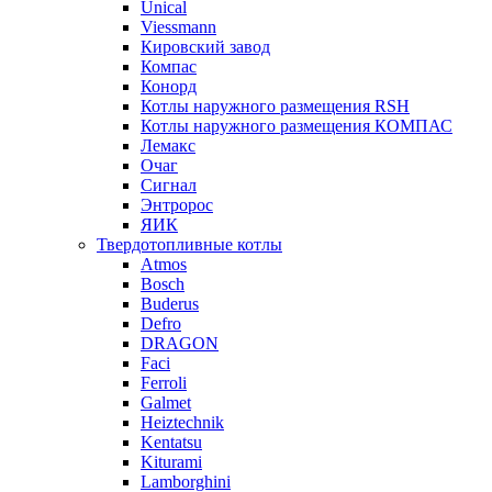
Unical
Viessmann
Кировский завод
Компас
Конорд
Котлы наружного размещения RSH
Котлы наружного размещения КОМПАС
Лемакс
Очаг
Сигнал
Энтророс
ЯИК
Твердотопливные котлы
Atmos
Bosch
Buderus
Defro
DRAGON
Faci
Ferroli
Galmet
Heiztechnik
Kentatsu
Kiturami
Lamborghini