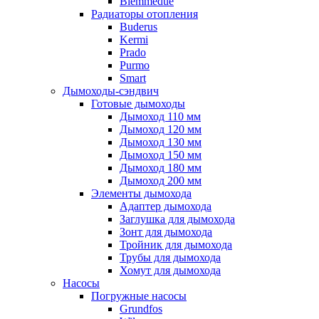
Biemmedue
Радиаторы отопления
Buderus
Kermi
Prado
Purmo
Smart
Дымоходы-сэндвич
Готовые дымоходы
Дымоход 110 мм
Дымоход 120 мм
Дымоход 130 мм
Дымоход 150 мм
Дымоход 180 мм
Дымоход 200 мм
Элементы дымохода
Адаптер дымохода
Заглушка для дымохода
Зонт для дымохода
Тройник для дымохода
Трубы для дымохода
Хомут для дымохода
Насосы
Погружные насосы
Grundfos