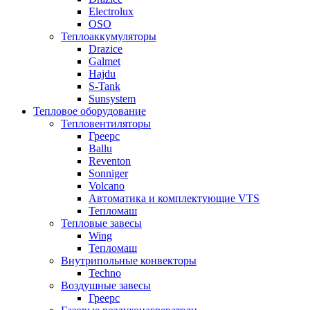
Electrolux
OSO
Теплоаккумуляторы
Drazice
Galmet
Hajdu
S-Tank
Sunsystem
Тепловое оборудование
Тепловентиляторы
Греерс
Ballu
Reventon
Sonniger
Volcano
Автоматика и комплектующие VTS
Тепломаш
Тепловые завесы
Wing
Тепломаш
Внутрипольные конвекторы
Techno
Воздушные завесы
Греерс