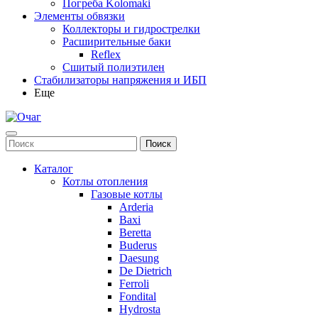
Погреба Kolomaki
Элементы обвязки
Коллекторы и гидрострелки
Расширительные баки
Reflex
Сшитый полиэтилен
Стабилизаторы напряжения и ИБП
Еще
Каталог
Котлы отопления
Газовые котлы
Arderia
Baxi
Beretta
Buderus
Daesung
De Dietrich
Ferroli
Fondital
Hydrosta