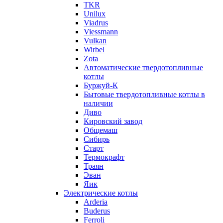
TKR
Unilux
Viadrus
Viessmann
Vulkan
Wirbel
Zota
Автоматические твердотопливные
котлы
Буржуй-К
Бытовые твердотопливные котлы в
наличии
Диво
Кировский завод
Общемаш
Сибирь
Старт
Термокрафт
Траян
Эван
Яик
Электрические котлы
Arderia
Buderus
Ferroli