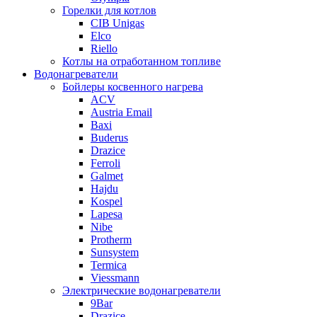
Горелки для котлов
CIB Unigas
Elco
Riello
Котлы на отработанном топливе
Водонагреватели
Бойлеры косвенного нагрева
ACV
Austria Email
Baxi
Buderus
Drazice
Ferroli
Galmet
Hajdu
Kospel
Lapesa
Nibe
Protherm
Sunsystem
Termica
Viessmann
Электрические водонагреватели
9Bar
Drazice