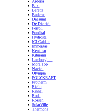
Arderia
Baxi
Beretta
Buderus
Daesung
De Dietrich
Ferroli
Fondital
Hydrosta
ICI Caldaie
Immergas
Kentatsu
Kiturami
Lamborghini
Mora Top
Navien
Olympia
POLYKRAFT
Protherm
Riello
Rinnai
Roda
Rossen
SolarVille
Thermona