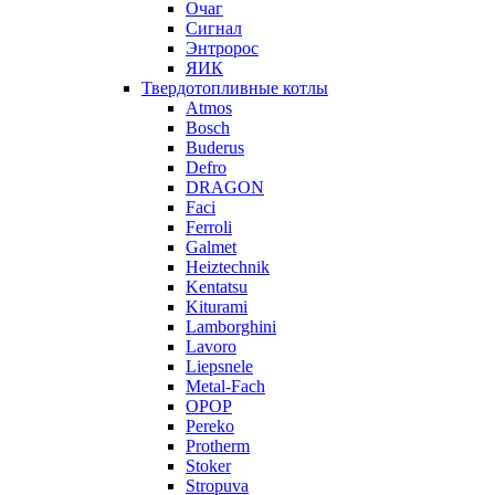
Очаг
Сигнал
Энтророс
ЯИК
Твердотопливные котлы
Atmos
Bosch
Buderus
Defro
DRAGON
Faci
Ferroli
Galmet
Heiztechnik
Kentatsu
Kiturami
Lamborghini
Lavoro
Liepsnele
Metal-Fach
OPOP
Pereko
Protherm
Stoker
Stropuva