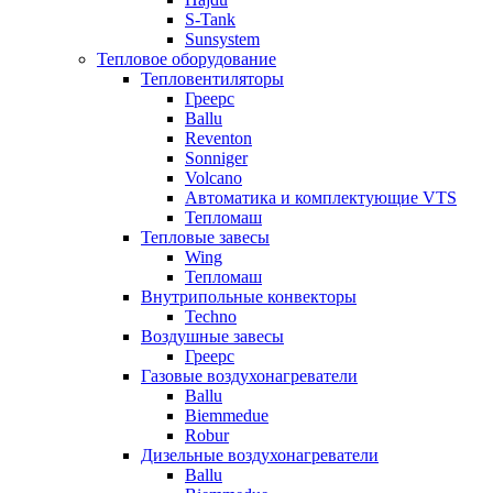
S-Tank
Sunsystem
Тепловое оборудование
Тепловентиляторы
Греерс
Ballu
Reventon
Sonniger
Volcano
Автоматика и комплектующие VTS
Тепломаш
Тепловые завесы
Wing
Тепломаш
Внутрипольные конвекторы
Techno
Воздушные завесы
Греерс
Газовые воздухонагреватели
Ballu
Biemmedue
Robur
Дизельные воздухонагреватели
Ballu