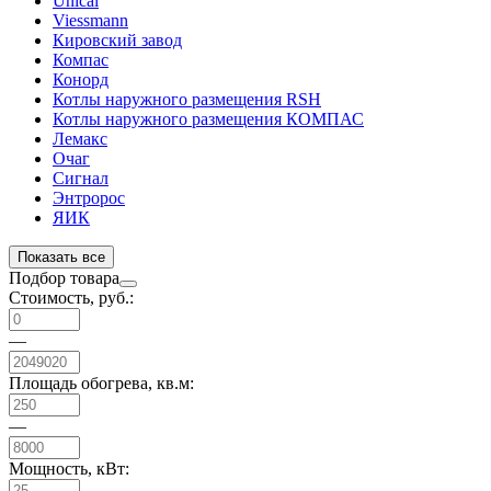
Unical
Viessmann
Кировский завод
Компас
Конорд
Котлы наружного размещения RSH
Котлы наружного размещения КОМПАС
Лемакс
Очаг
Сигнал
Энтророс
ЯИК
Показать все
Подбор товара
Стоимость, руб.:
—
Площадь обогрева, кв.м:
—
Мощность, кВт: