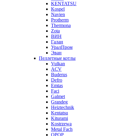
KENTATSU
Kospel
Navien
Protherm
Thermona
Zota
ВИН
Галан
УралПром
Эван
Пеллетные котлы
Vulkan
ACV
Buderus
Defro
Emtas
Faci
Galmet
Grandeg
Heiztechnik
Kentatsu
Kiturami
Kostrzewa
Metal Fach
OPOP