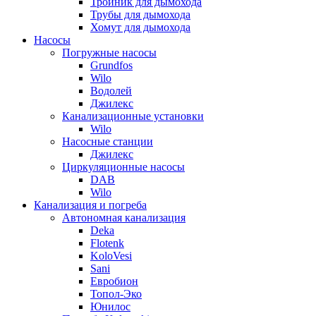
Тройник для дымохода
Трубы для дымохода
Хомут для дымохода
Насосы
Погружные насосы
Grundfos
Wilo
Водолей
Джилекс
Канализационные установки
Wilo
Насосные станции
Джилекс
Циркуляционные насосы
DAB
Wilo
Канализация и погреба
Автономная канализация
Deka
Flotenk
KoloVesi
Sani
Евробион
Топол-Эко
Юнилос