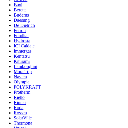
Baxi
Beretta
Buderus
Daesung
De Dietrich
Ferroli
Fondital
Hydrosta
ICI Caldaie
Immergas
Kentatsu
Kiturami
Lamborghini
Mora Top
Navien
Olympia
POLYKRAFT
Protherm
Riello
Rinnai
Roda
Rossen
SolarVille
Thermona