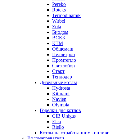
Pereko
Roteks
Termodinamik
Wirbel
Zota
Биодом
ВСКЗ
КТМ
Общемаш
Пеллетрон
Промтепло
Светлобор
Старт
Теплодар
Дизельные котлы
Hydrosta
Kiturami
Navien
Olympia
Горелки для котлов
CIB Unigas
Elco
Riello
Котлы на отработанном топливе
Водонагреватели