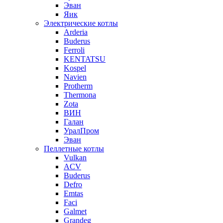
Эван
Яик
Электрические котлы
Arderia
Buderus
Ferroli
KENTATSU
Kospel
Navien
Protherm
Thermona
Zota
ВИН
Галан
УралПром
Эван
Пеллетные котлы
Vulkan
ACV
Buderus
Defro
Emtas
Faci
Galmet
Grandeg