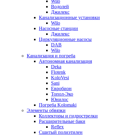
Wilo
Водолей
Джилекс
Канализационные установки
Wilo
Насосные станции
Джилекс
Циркуляционные насосы
DAB
Wilo
Канализация и погреба
Автономная канализация
Deka
Flotenk
KoloVesi
Sani
Евробион
Топол-Эко
Юнилос
Погреба Kolomaki
Элементы обвязки
Коллекторы и гидрострелки
Расширительные баки
Reflex
Сшитый полиэтилен