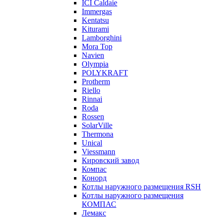
ICI Caldaie
Immergas
Kentatsu
Kiturami
Lamborghini
Mora Top
Navien
Olympia
POLYKRAFT
Protherm
Riello
Rinnai
Roda
Rossen
SolarVille
Thermona
Unical
Viessmann
Кировский завод
Компас
Конорд
Котлы наружного размещения RSH
Котлы наружного размещения
КОМПАС
Лемакс