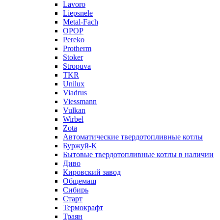
Lavoro
Liepsnele
Metal-Fach
OPOP
Pereko
Protherm
Stoker
Stropuva
TKR
Unilux
Viadrus
Viessmann
Vulkan
Wirbel
Zota
Автоматические твердотопливные котлы
Буржуй-К
Бытовые твердотопливные котлы в наличии
Диво
Кировский завод
Общемаш
Сибирь
Старт
Термокрафт
Траян