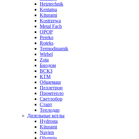
Heiztechnik
Kentatsu
Kiturami
Kostrzewa
Metal Fach
OPOP
Pereko
Roteks
Termodinamik
Wirbel
Zota
Биодом
ВСКЗ
КТМ
Общемаш
Пеллетрон
Промтепло
Светлобор
Старт
Теплодар
Дизельные котлы
Hydrosta
Kiturami
Navien
Olympia