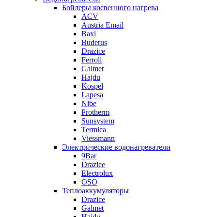
Бойлеры косвенного нагрева
ACV
Austria Email
Baxi
Buderus
Drazice
Ferroli
Galmet
Hajdu
Kospel
Lapesa
Nibe
Protherm
Sunsystem
Termica
Viessmann
Электрические водонагреватели
9Bar
Drazice
Electrolux
OSO
Теплоаккумуляторы
Drazice
Galmet
Hajdu