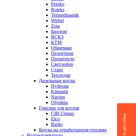
Pereko
Roteks
Termodinamik
Wirbel
Zota
Биодом
ВСКЗ
КТМ
Общемаш
Пеллетрон
Промтепло
Светлобор
Старт
Теплодар
Дизельные котлы
Hydrosta
Kiturami
Navien
Olympia
Горелки для котлов
CIB Unigas
Рассчитать доставку
Elco
Riello
Котлы на отработанном топливе
Водонагреватели