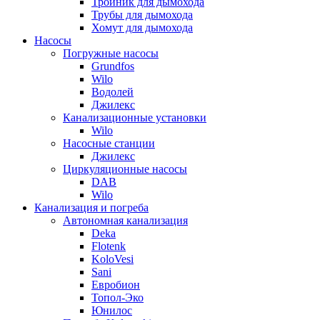
Тройник для дымохода
Трубы для дымохода
Хомут для дымохода
Насосы
Погружные насосы
Grundfos
Wilo
Водолей
Джилекс
Канализационные установки
Wilo
Насосные станции
Джилекс
Циркуляционные насосы
DAB
Wilo
Канализация и погреба
Автономная канализация
Deka
Flotenk
KoloVesi
Sani
Евробион
Топол-Эко
Юнилос