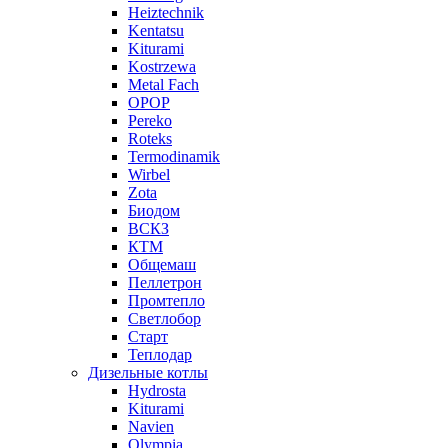
Heiztechnik
Kentatsu
Kiturami
Kostrzewa
Metal Fach
OPOP
Pereko
Roteks
Termodinamik
Wirbel
Zota
Биодом
ВСКЗ
КТМ
Общемаш
Пеллетрон
Промтепло
Светлобор
Старт
Теплодар
Дизельные котлы
Hydrosta
Kiturami
Navien
Olympia