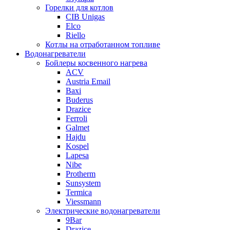
Горелки для котлов
CIB Unigas
Elco
Riello
Котлы на отработанном топливе
Водонагреватели
Бойлеры косвенного нагрева
ACV
Austria Email
Baxi
Buderus
Drazice
Ferroli
Galmet
Hajdu
Kospel
Lapesa
Nibe
Protherm
Sunsystem
Termica
Viessmann
Электрические водонагреватели
9Bar
Drazice