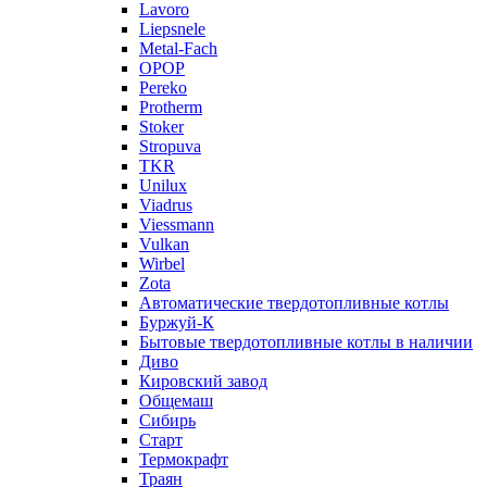
Lavoro
Liepsnele
Metal-Fach
OPOP
Pereko
Protherm
Stoker
Stropuva
TKR
Unilux
Viadrus
Viessmann
Vulkan
Wirbel
Zota
Автоматические твердотопливные котлы
Буржуй-К
Бытовые твердотопливные котлы в наличии
Диво
Кировский завод
Общемаш
Сибирь
Старт
Термокрафт
Траян