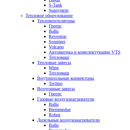
S-Tank
Sunsystem
Тепловое оборудование
Тепловентиляторы
Греерс
Ballu
Reventon
Sonniger
Volcano
Автоматика и комплектующие VTS
Тепломаш
Тепловые завесы
Wing
Тепломаш
Внутрипольные конвекторы
Techno
Воздушные завесы
Греерс
Газовые воздухонагреватели
Ballu
Biemmedue
Robur
Дизельные воздухонагреватели
Ballu