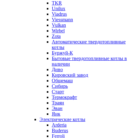
TKR
Unilux
Viadrus
Viessmann
Vulkan
Wirbel
Zota
Автоматические твердотопливные
котлы
Буржуй-К
Бытовые твердотопливные котлы в
наличии
Диво
Кировский завод
Общемаш
Сибирь
Старт
Термокрафт
Траян
Эван
Яик
Электрические котлы
Arderia
Buderus
Ferroli