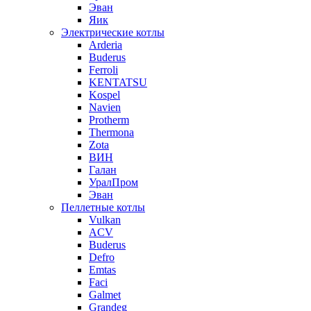
Эван
Яик
Электрические котлы
Arderia
Buderus
Ferroli
KENTATSU
Kospel
Navien
Protherm
Thermona
Zota
ВИН
Галан
УралПром
Эван
Пеллетные котлы
Vulkan
ACV
Buderus
Defro
Emtas
Faci
Galmet
Grandeg