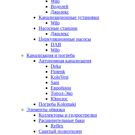
Wilo
Водолей
Джилекс
Канализационные установки
Wilo
Насосные станции
Джилекс
Циркуляционные насосы
DAB
Wilo
Канализация и погреба
Автономная канализация
Deka
Flotenk
KoloVesi
Sani
Евробион
Топол-Эко
Юнилос
Погреба Kolomaki
Элементы обвязки
Коллекторы и гидрострелки
Расширительные баки
Reflex
Сшитый полиэтилен