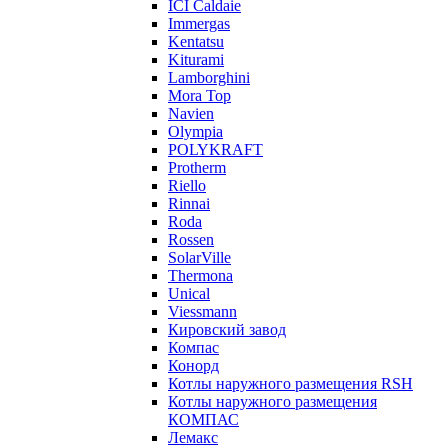
ICI Caldaie
Immergas
Kentatsu
Kiturami
Lamborghini
Mora Top
Navien
Olympia
POLYKRAFT
Protherm
Riello
Rinnai
Roda
Rossen
SolarVille
Thermona
Unical
Viessmann
Кировский завод
Компас
Конорд
Котлы наружного размещения RSH
Котлы наружного размещения
КОМПАС
Лемакс