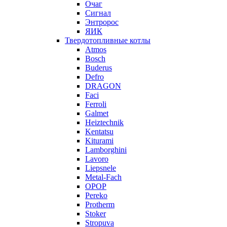
Очаг
Сигнал
Энтророс
ЯИК
Твердотопливные котлы
Atmos
Bosch
Buderus
Defro
DRAGON
Faci
Ferroli
Galmet
Heiztechnik
Kentatsu
Kiturami
Lamborghini
Lavoro
Liepsnele
Metal-Fach
OPOP
Pereko
Protherm
Stoker
Stropuva