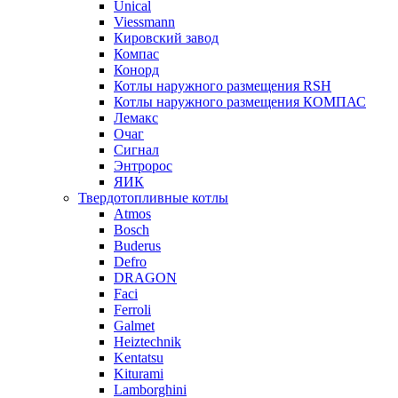
Unical
Viessmann
Кировский завод
Компас
Конорд
Котлы наружного размещения RSH
Котлы наружного размещения КОМПАС
Лемакс
Очаг
Сигнал
Энтророс
ЯИК
Твердотопливные котлы
Atmos
Bosch
Buderus
Defro
DRAGON
Faci
Ferroli
Galmet
Heiztechnik
Kentatsu
Kiturami
Lamborghini