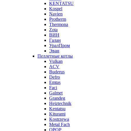
KENTATSU
Kospel
Navien
Protherm
Thermona
Zota
ВИН
Галан
УралПром
Эван
Пеллетные котлы
Vulkan
ACV
Buderus
Defro
Emtas
Faci
Galmet
Grandeg
Heiztechnik
Kentatsu
Kiturami
Kostrzewa
Metal Fach
OPOP