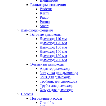
Biemmedue
Радиаторы отопления
Buderus
Kermi
Prado
Purmo
Smart
Дымоходы-сэндвич
Готовые дымоходы
Дымоход 110 мм
Дымоход 120 мм
Дымоход 130 мм
Дымоход 150 мм
Дымоход 180 мм
Дымоход 200 мм
Элементы дымохода
Адаптер дымохода
Заглушка для дымохода
Зонт для дымохода
Тройник для дымохода
Трубы для дымохода
Хомут для дымохода
Насосы
Погружные насосы
Grundfos