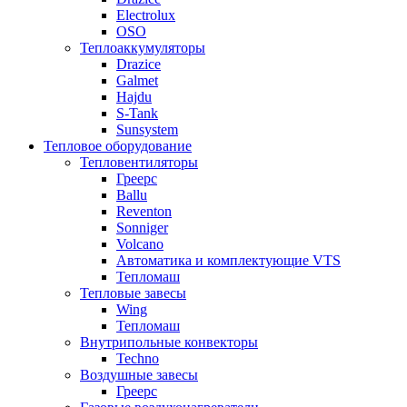
Electrolux
OSO
Теплоаккумуляторы
Drazice
Galmet
Hajdu
S-Tank
Sunsystem
Тепловое оборудование
Тепловентиляторы
Греерс
Ballu
Reventon
Sonniger
Volcano
Автоматика и комплектующие VTS
Тепломаш
Тепловые завесы
Wing
Тепломаш
Внутрипольные конвекторы
Techno
Воздушные завесы
Греерс