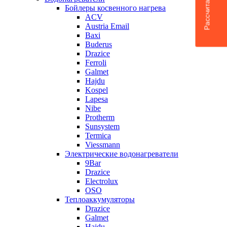
Бойлеры косвенного нагрева
ACV
Austria Email
Baxi
Buderus
Drazice
Ferroli
Galmet
Hajdu
Kospel
Lapesa
Nibe
Protherm
Sunsystem
Termica
Viessmann
Электрические водонагреватели
9Bar
Drazice
Electrolux
OSO
Теплоаккумуляторы
Drazice
Galmet
Hajdu