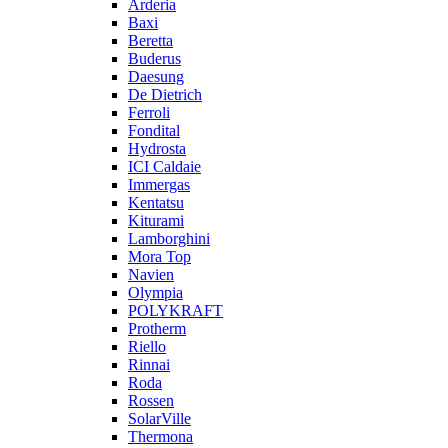
Arderia
Baxi
Beretta
Buderus
Daesung
De Dietrich
Ferroli
Fondital
Hydrosta
ICI Caldaie
Immergas
Kentatsu
Kiturami
Lamborghini
Mora Top
Navien
Olympia
POLYKRAFT
Protherm
Riello
Rinnai
Roda
Rossen
SolarVille
Thermona