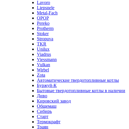
Lavoro
Liepsnele
Metal-Fach
OPOP
Pereko
Protherm
Stoker
Stropuva
TKR
Unilux
Viadrus
Viessmann
Vulkan
Wirbel
Zota
Автоматические твердотопливные котлы
Буржуй-К
Бытовые твердотопливные котлы в наличии
Диво
Кировский завод
Общемаш
Сибирь
Старт
Термокрафт
Траян