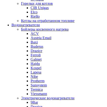
Горелки для котлов
CIB Unigas
Elco
Riello
Котлы на отработанном топливе
Водонагреватели
Бойлеры косвенного нагрева
ACV
Austria Email
Baxi
Buderus
Drazice
Ferroli
Galmet
Hajdu
Kospel
Lapesa
Nibe
Protherm
Sunsystem
Termica
Viessmann
Электрические водонагреватели
9Bar
Drazice