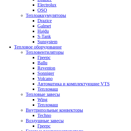
Electrolux
OSO
Теплоаккумуляторы
Drazice
Galmet
Hajdu
S-Tank
Sunsystem
Тепловое оборудование
Тепловентиляторы
Греерс
Ballu
Reventon
Sonniger
Volcano
Автоматика и комплектующие VTS
Тепломаш
Тепловые завесы
Wing
Тепломаш
Внутрипольные конвекторы
Techno
Воздушные завесы
Греерс