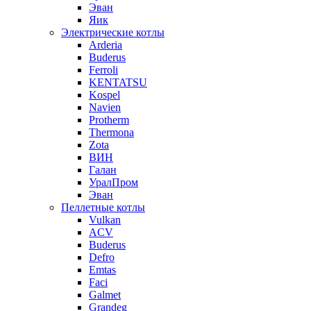
Эван
Яик
Электрические котлы
Arderia
Buderus
Ferroli
KENTATSU
Kospel
Navien
Protherm
Thermona
Zota
ВИН
Галан
УралПром
Эван
Пеллетные котлы
Vulkan
ACV
Buderus
Defro
Emtas
Faci
Galmet
Grandeg