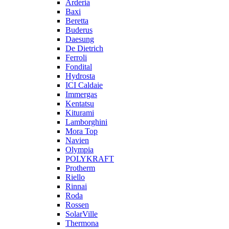
Arderia
Baxi
Beretta
Buderus
Daesung
De Dietrich
Ferroli
Fondital
Hydrosta
ICI Caldaie
Immergas
Kentatsu
Kiturami
Lamborghini
Mora Top
Navien
Olympia
POLYKRAFT
Protherm
Riello
Rinnai
Roda
Rossen
SolarVille
Thermona