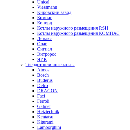
Unical
Viessmann
Кировский завод
Компас
Конорд
Котлы наружного размещения RSH
Котлы наружного размещения КОМПАС
Лемакс
Очаг
Сигнал
Энтророс
ЯИК
Твердотопливные котлы
Atmos
Bosch
Buderus
Defro
DRAGON
Faci
Ferroli
Galmet
Heiztechnik
Kentatsu
Kiturami
Lamborghini