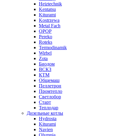
Heiztechnik
Kentatsu
Kiturami
Kostrzewa
Metal Fach
OPOP
Pereko
Roteks
Termodinamik
Wirbel
Zota
Биодом
ВСКЗ
КТМ
Общемаш
Пеллетрон
Промтепло
Светлобор
Старт
Теплодар
Дизельные котлы
Hydrosta
Kiturami
Navien
Olympia