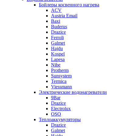
Бойлеры косвенного нагрева
ACV
Austria Email
Baxi
Buderus
Drazice
Ferroli
Galmet
Hajdu
Kospel
Lapesa
Nibe
Protherm
Sunsystem
Termica
Viessmann
Электрические водонагреватели
9Bar
Drazice
Electrolux
OSO
Теплоаккумуляторы
Drazice
Galmet
Hajdu