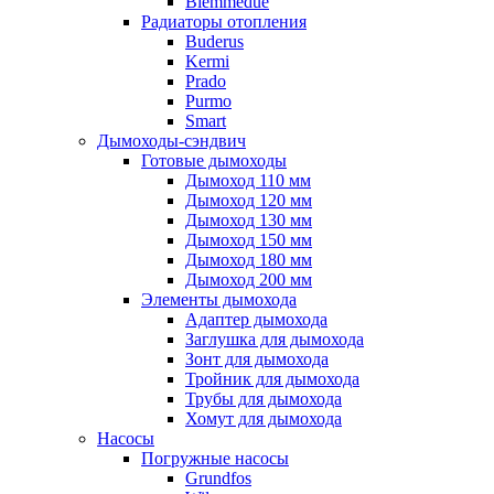
Biemmedue
Радиаторы отопления
Buderus
Kermi
Prado
Purmo
Smart
Дымоходы-сэндвич
Готовые дымоходы
Дымоход 110 мм
Дымоход 120 мм
Дымоход 130 мм
Дымоход 150 мм
Дымоход 180 мм
Дымоход 200 мм
Элементы дымохода
Адаптер дымохода
Заглушка для дымохода
Зонт для дымохода
Тройник для дымохода
Трубы для дымохода
Хомут для дымохода
Насосы
Погружные насосы
Grundfos