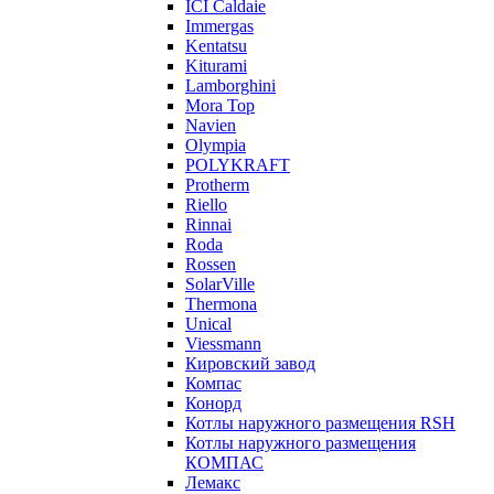
ICI Caldaie
Immergas
Kentatsu
Kiturami
Lamborghini
Mora Top
Navien
Olympia
POLYKRAFT
Protherm
Riello
Rinnai
Roda
Rossen
SolarVille
Thermona
Unical
Viessmann
Кировский завод
Компас
Конорд
Котлы наружного размещения RSH
Котлы наружного размещения
КОМПАС
Лемакс