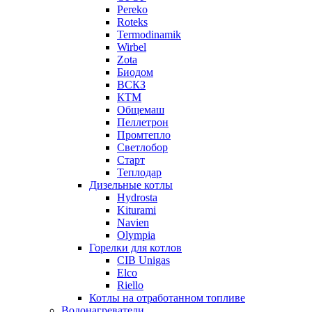
Pereko
Roteks
Termodinamik
Wirbel
Zota
Биодом
ВСКЗ
КТМ
Общемаш
Пеллетрон
Промтепло
Светлобор
Старт
Теплодар
Дизельные котлы
Hydrosta
Kiturami
Navien
Olympia
Горелки для котлов
CIB Unigas
Elco
Riello
Котлы на отработанном топливе
Водонагреватели