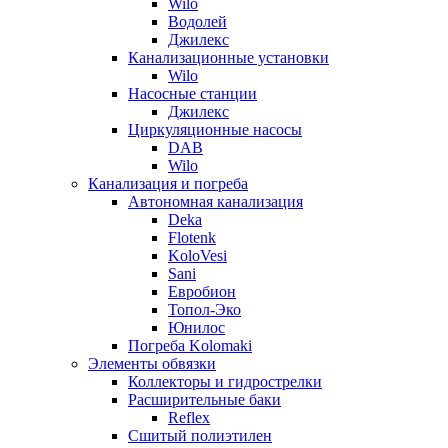
Wilo
Водолей
Джилекс
Канализационные установки
Wilo
Насосные станции
Джилекс
Циркуляционные насосы
DAB
Wilo
Канализация и погреба
Автономная канализация
Deka
Flotenk
KoloVesi
Sani
Евробион
Топол-Эко
Юнилос
Погреба Kolomaki
Элементы обвязки
Коллекторы и гидрострелки
Расширительные баки
Reflex
Сшитый полиэтилен