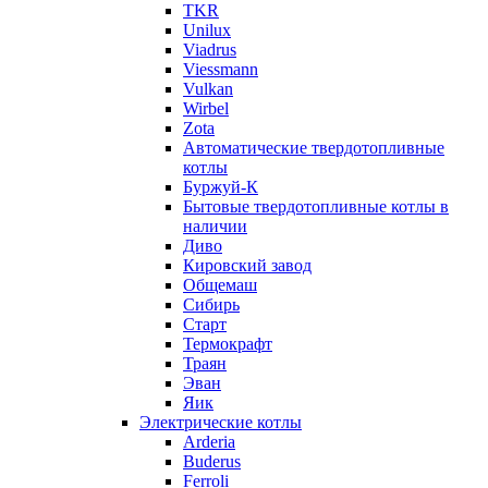
TKR
Unilux
Viadrus
Viessmann
Vulkan
Wirbel
Zota
Автоматические твердотопливные
котлы
Буржуй-К
Бытовые твердотопливные котлы в
наличии
Диво
Кировский завод
Общемаш
Сибирь
Старт
Термокрафт
Траян
Эван
Яик
Электрические котлы
Arderia
Buderus
Ferroli