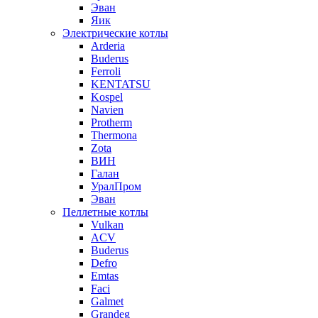
Эван
Яик
Электрические котлы
Arderia
Buderus
Ferroli
KENTATSU
Kospel
Navien
Protherm
Thermona
Zota
ВИН
Галан
УралПром
Эван
Пеллетные котлы
Vulkan
ACV
Buderus
Defro
Emtas
Faci
Galmet
Grandeg