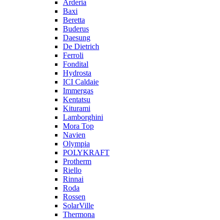
Arderia
Baxi
Beretta
Buderus
Daesung
De Dietrich
Ferroli
Fondital
Hydrosta
ICI Caldaie
Immergas
Kentatsu
Kiturami
Lamborghini
Mora Top
Navien
Olympia
POLYKRAFT
Protherm
Riello
Rinnai
Roda
Rossen
SolarVille
Thermona