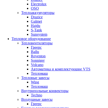
Electrolux
OSO
Теплоаккумуляторы
Drazice
Galmet
Hajdu
S-Tank
Sunsystem
Тепловое оборудование
Тепловентиляторы
Греерс
Ballu
Reventon
Sonniger
Volcano
Автоматика и комплектующие VTS
Тепломаш
Тепловые завесы
Wing
Тепломаш
Внутрипольные конвекторы
Techno
Воздушные завесы
Греерс