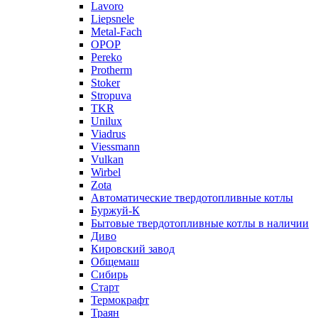
Lavoro
Liepsnele
Metal-Fach
OPOP
Pereko
Protherm
Stoker
Stropuva
TKR
Unilux
Viadrus
Viessmann
Vulkan
Wirbel
Zota
Автоматические твердотопливные котлы
Буржуй-К
Бытовые твердотопливные котлы в наличии
Диво
Кировский завод
Общемаш
Сибирь
Старт
Термокрафт
Траян