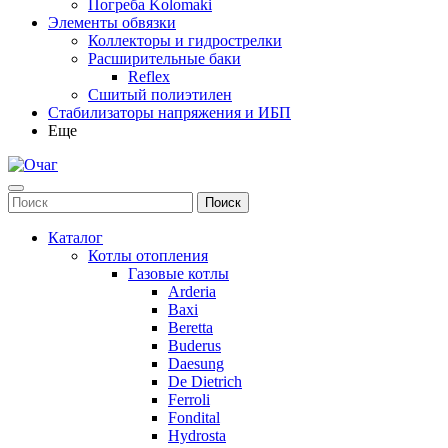
Погреба Kolomaki
Элементы обвязки
Коллекторы и гидрострелки
Расширительные баки
Reflex
Сшитый полиэтилен
Стабилизаторы напряжения и ИБП
Еще
Каталог
Котлы отопления
Газовые котлы
Arderia
Baxi
Beretta
Buderus
Daesung
De Dietrich
Ferroli
Fondital
Hydrosta