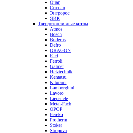
Очаг
Сигнал
Энтророс
ЯИК
Твердотопливные котлы
Atmos
Bosch
Buderus
Defro
DRAGON
Faci
Ferroli
Galmet
Heiztechnik
Kentatsu
Kiturami
Lamborghini
Lavoro
Liepsnele
Metal-Fach
OPOP
Pereko
Protherm
Stoker
Stropuva