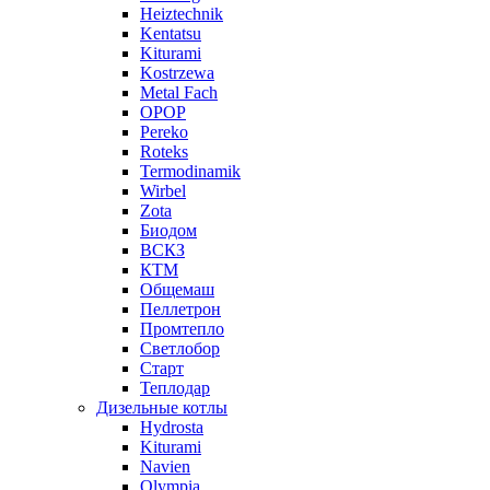
Heiztechnik
Kentatsu
Kiturami
Kostrzewa
Metal Fach
OPOP
Pereko
Roteks
Termodinamik
Wirbel
Zota
Биодом
ВСКЗ
КТМ
Общемаш
Пеллетрон
Промтепло
Светлобор
Старт
Теплодар
Дизельные котлы
Hydrosta
Kiturami
Navien
Olympia