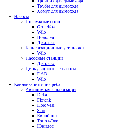
Тройник для дымохода
Трубы для дымохода
Хомут для дымохода
Насосы
Погружные насосы
Grundfos
Wilo
Водолей
Джилекс
Канализационные установки
Wilo
Насосные станции
Джилекс
Циркуляционные насосы
DAB
Wilo
Канализация и погреба
Автономная канализация
Deka
Flotenk
KoloVesi
Sani
Евробион
Топол-Эко
Юнилос