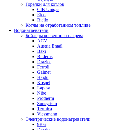
Горелки для котлов
CIB Unigas
Elco
Riello
Котлы на отработанном топливе
Водонагреватели
Бойлеры косвенного нагрева
ACV
Austria Email
Baxi
Buderus
Drazice
Ferroli
Galmet
Hajdu
Kospel
Lapesa
Nibe
Protherm
Sunsystem
Termica
Viessmann
Электрические водонагреватели
9Bar
Drazice