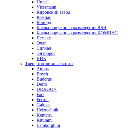
Unical
Viessmann
Кировский завод
Компас
Конорд
Котлы наружного размещения RSH
Котлы наружного размещения КОМПАС
Лемакс
Очаг
Сигнал
Энтророс
ЯИК
Твердотопливные котлы
Atmos
Bosch
Buderus
Defro
DRAGON
Faci
Ferroli
Galmet
Heiztechnik
Kentatsu
Kiturami
Lamborghini