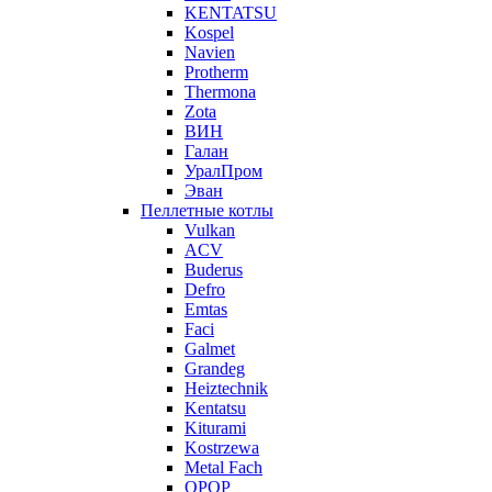
KENTATSU
Kospel
Navien
Protherm
Thermona
Zota
ВИН
Галан
УралПром
Эван
Пеллетные котлы
Vulkan
ACV
Buderus
Defro
Emtas
Faci
Galmet
Grandeg
Heiztechnik
Kentatsu
Kiturami
Kostrzewa
Metal Fach
OPOP