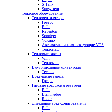
S-Tank
Sunsystem
Тепловое оборудование
Тепловентиляторы
Греерс
Ballu
Reventon
Sonniger
Volcano
Автоматика и комплектующие VTS
Тепломаш
Тепловые завесы
Wing
Тепломаш
Внутрипольные конвекторы
Techno
Воздушные завесы
Греерс
Газовые воздухонагреватели
Ballu
Biemmedue
Robur
Дизельные воздухонагреватели
Ballu