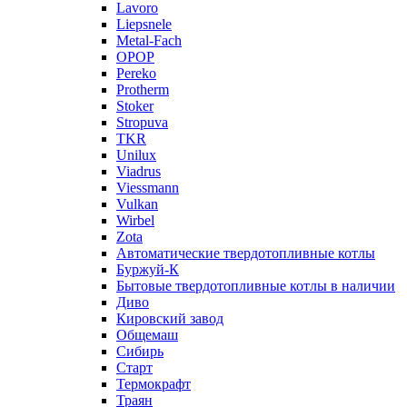
Lavoro
Liepsnele
Metal-Fach
OPOP
Pereko
Protherm
Stoker
Stropuva
TKR
Unilux
Viadrus
Viessmann
Vulkan
Wirbel
Zota
Автоматические твердотопливные котлы
Буржуй-К
Бытовые твердотопливные котлы в наличии
Диво
Кировский завод
Общемаш
Сибирь
Старт
Термокрафт
Траян