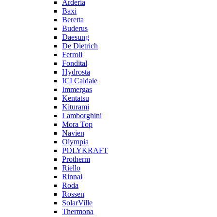
Arderia
Baxi
Beretta
Buderus
Daesung
De Dietrich
Ferroli
Fondital
Hydrosta
ICI Caldaie
Immergas
Kentatsu
Kiturami
Lamborghini
Mora Top
Navien
Olympia
POLYKRAFT
Protherm
Riello
Rinnai
Roda
Rossen
SolarVille
Thermona