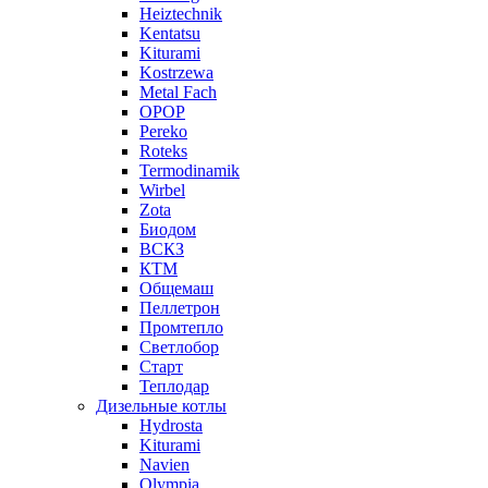
Heiztechnik
Kentatsu
Kiturami
Kostrzewa
Metal Fach
OPOP
Pereko
Roteks
Termodinamik
Wirbel
Zota
Биодом
ВСКЗ
КТМ
Общемаш
Пеллетрон
Промтепло
Светлобор
Старт
Теплодар
Дизельные котлы
Hydrosta
Kiturami
Navien
Olympia