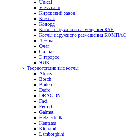
Unical
Viessmann
Кировский завод
Компас
Конорд
Котлы наружного размещения RSH
Котлы наружного размещения КОМПАС
Лемакс
Очаг
Сигнал
Энтророс
ЯИК
Твердотопливные котлы
Atmos
Bosch
Buderus
Defro
DRAGON
Faci
Ferroli
Galmet
Heiztechnik
Kentatsu
Kiturami
Lamborghini