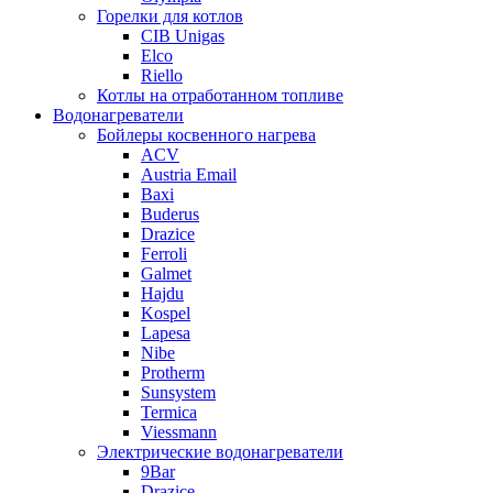
Горелки для котлов
CIB Unigas
Elco
Riello
Котлы на отработанном топливе
Водонагреватели
Бойлеры косвенного нагрева
ACV
Austria Email
Baxi
Buderus
Drazice
Ferroli
Galmet
Hajdu
Kospel
Lapesa
Nibe
Protherm
Sunsystem
Termica
Viessmann
Электрические водонагреватели
9Bar
Drazice