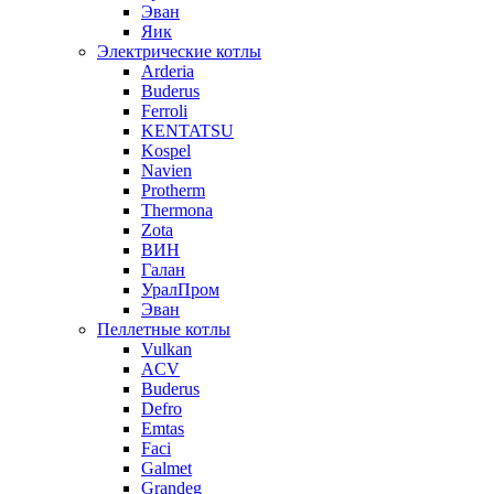
Эван
Яик
Электрические котлы
Arderia
Buderus
Ferroli
KENTATSU
Kospel
Navien
Protherm
Thermona
Zota
ВИН
Галан
УралПром
Эван
Пеллетные котлы
Vulkan
ACV
Buderus
Defro
Emtas
Faci
Galmet
Grandeg