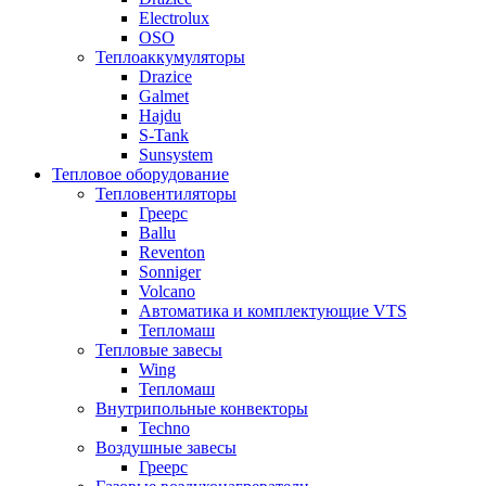
Electrolux
OSO
Теплоаккумуляторы
Drazice
Galmet
Hajdu
S-Tank
Sunsystem
Тепловое оборудование
Тепловентиляторы
Греерс
Ballu
Reventon
Sonniger
Volcano
Автоматика и комплектующие VTS
Тепломаш
Тепловые завесы
Wing
Тепломаш
Внутрипольные конвекторы
Techno
Воздушные завесы
Греерс