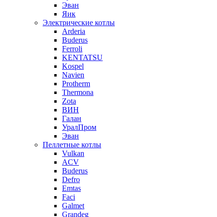
Эван
Яик
Электрические котлы
Arderia
Buderus
Ferroli
KENTATSU
Kospel
Navien
Protherm
Thermona
Zota
ВИН
Галан
УралПром
Эван
Пеллетные котлы
Vulkan
ACV
Buderus
Defro
Emtas
Faci
Galmet
Grandeg