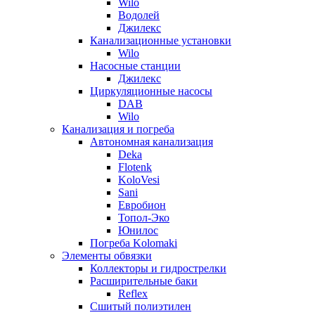
Wilo
Водолей
Джилекс
Канализационные установки
Wilo
Насосные станции
Джилекс
Циркуляционные насосы
DAB
Wilo
Канализация и погреба
Автономная канализация
Deka
Flotenk
KoloVesi
Sani
Евробион
Топол-Эко
Юнилос
Погреба Kolomaki
Элементы обвязки
Коллекторы и гидрострелки
Расширительные баки
Reflex
Сшитый полиэтилен