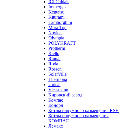
ICI Caldaie
Immergas
Kentatsu
Kiturami
Lamborghini
Mora Top
Navien
Olympia
POLYKRAFT
Protherm
Riello
Rinnai
Roda
Rossen
SolarVille
Thermona
Unical
Viessmann
Кировский завод
Компас
Конорд
Котлы наружного размещения RSH
Котлы наружного размещения
КОМПАС
Лемакс