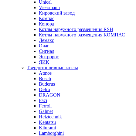
Unical
Viessmann
Кировский завод
Компас
Конорд
Котлы наружного размещения RSH
Котлы наружного размещения КОМПАС
Лемакс
Очаг
Сигнал
Энтророс
ЯИК
Твердотопливные котлы
Atmos
Bosch
Buderus
Defro
DRAGON
Faci
Ferroli
Galmet
Heiztechnik
Kentatsu
Kiturami
Lamborghini