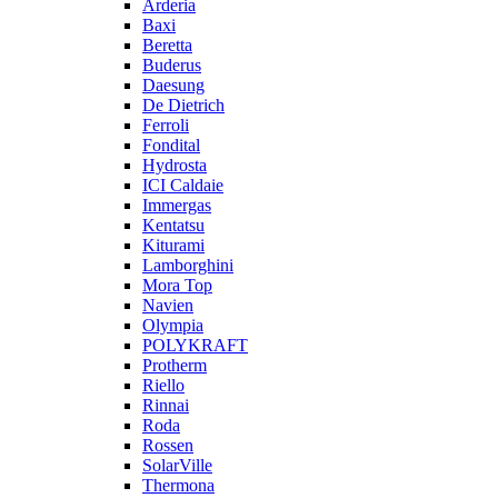
Arderia
Baxi
Beretta
Buderus
Daesung
De Dietrich
Ferroli
Fondital
Hydrosta
ICI Caldaie
Immergas
Kentatsu
Kiturami
Lamborghini
Mora Top
Navien
Olympia
POLYKRAFT
Protherm
Riello
Rinnai
Roda
Rossen
SolarVille
Thermona