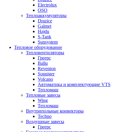
Electrolux
OSO
Теплоаккумуляторы
Drazice
Galmet
Hajdu
S-Tank
Sunsystem
Тепловое оборудование
Тепловентиляторы
Греерс
Ballu
Reventon
Sonniger
Volcano
Автоматика и комплектующие VTS
Тепломаш
Тепловые завесы
Wing
Тепломаш
Внутрипольные конвекторы
Techno
Воздушные завесы
Греерс