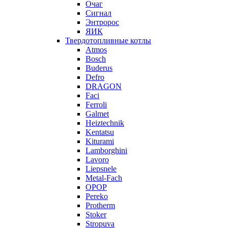
Очаг
Сигнал
Энтророс
ЯИК
Твердотопливные котлы
Atmos
Bosch
Buderus
Defro
DRAGON
Faci
Ferroli
Galmet
Heiztechnik
Kentatsu
Kiturami
Lamborghini
Lavoro
Liepsnele
Metal-Fach
OPOP
Pereko
Protherm
Stoker
Stropuva