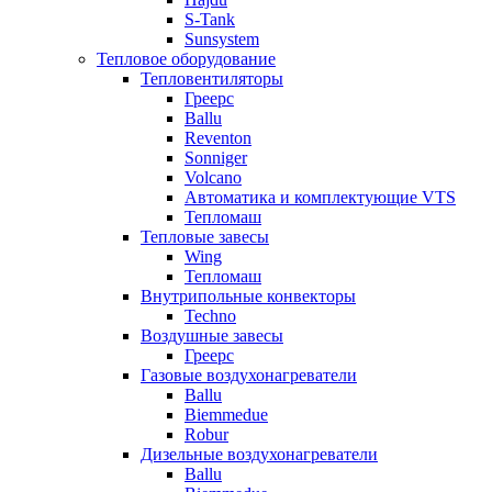
S-Tank
Sunsystem
Тепловое оборудование
Тепловентиляторы
Греерс
Ballu
Reventon
Sonniger
Volcano
Автоматика и комплектующие VTS
Тепломаш
Тепловые завесы
Wing
Тепломаш
Внутрипольные конвекторы
Techno
Воздушные завесы
Греерс
Газовые воздухонагреватели
Ballu
Biemmedue
Robur
Дизельные воздухонагреватели
Ballu