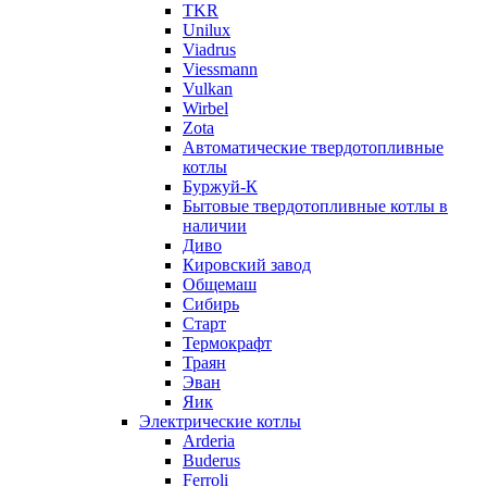
TKR
Unilux
Viadrus
Viessmann
Vulkan
Wirbel
Zota
Автоматические твердотопливные
котлы
Буржуй-К
Бытовые твердотопливные котлы в
наличии
Диво
Кировский завод
Общемаш
Сибирь
Старт
Термокрафт
Траян
Эван
Яик
Электрические котлы
Arderia
Buderus
Ferroli