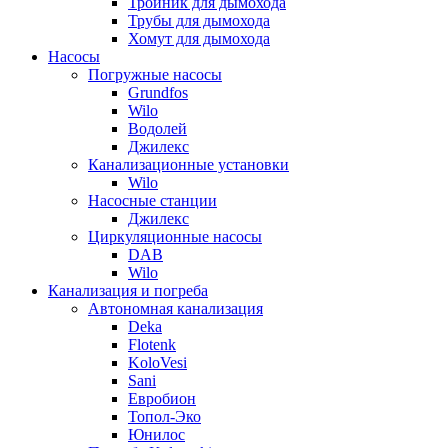
Тройник для дымохода
Трубы для дымохода
Хомут для дымохода
Насосы
Погружные насосы
Grundfos
Wilo
Водолей
Джилекс
Канализационные установки
Wilo
Насосные станции
Джилекс
Циркуляционные насосы
DAB
Wilo
Канализация и погреба
Автономная канализация
Deka
Flotenk
KoloVesi
Sani
Евробион
Топол-Эко
Юнилос