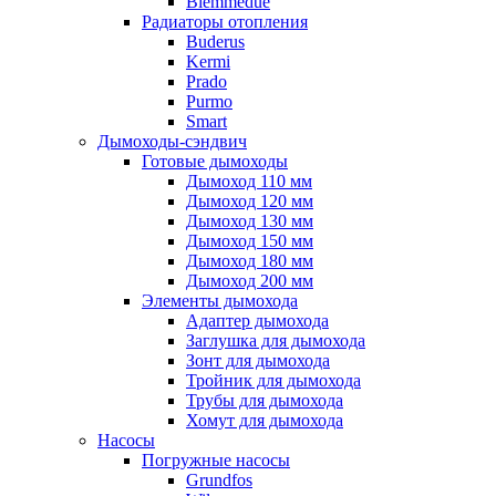
Biemmedue
Радиаторы отопления
Buderus
Kermi
Prado
Purmo
Smart
Дымоходы-сэндвич
Готовые дымоходы
Дымоход 110 мм
Дымоход 120 мм
Дымоход 130 мм
Дымоход 150 мм
Дымоход 180 мм
Дымоход 200 мм
Элементы дымохода
Адаптер дымохода
Заглушка для дымохода
Зонт для дымохода
Тройник для дымохода
Трубы для дымохода
Хомут для дымохода
Насосы
Погружные насосы
Grundfos