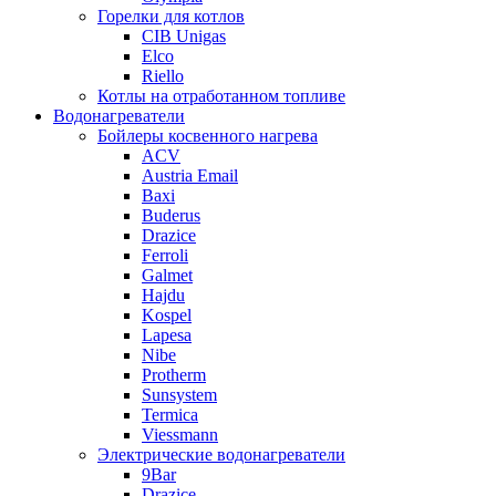
Горелки для котлов
CIB Unigas
Elco
Riello
Котлы на отработанном топливе
Водонагреватели
Бойлеры косвенного нагрева
ACV
Austria Email
Baxi
Buderus
Drazice
Ferroli
Galmet
Hajdu
Kospel
Lapesa
Nibe
Protherm
Sunsystem
Termica
Viessmann
Электрические водонагреватели
9Bar
Drazice