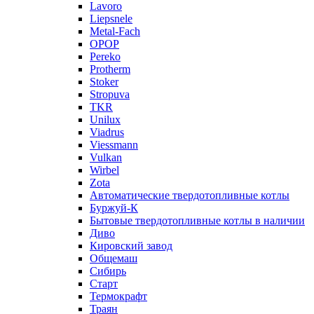
Lavoro
Liepsnele
Metal-Fach
OPOP
Pereko
Protherm
Stoker
Stropuva
TKR
Unilux
Viadrus
Viessmann
Vulkan
Wirbel
Zota
Автоматические твердотопливные котлы
Буржуй-К
Бытовые твердотопливные котлы в наличии
Диво
Кировский завод
Общемаш
Сибирь
Старт
Термокрафт
Траян