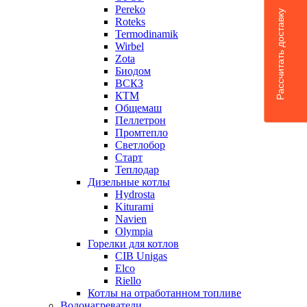
Pereko
Рассчитать доставку
Roteks
Termodinamik
Wirbel
Zota
Биодом
ВСКЗ
КТМ
Общемаш
Пеллетрон
Промтепло
Светлобор
Старт
Теплодар
Дизельные котлы
Hydrosta
Kiturami
Navien
Olympia
Горелки для котлов
CIB Unigas
Elco
Riello
Котлы на отработанном топливе
Водонагреватели