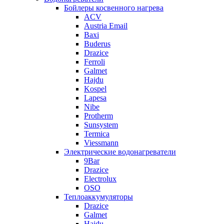
Бойлеры косвенного нагрева
ACV
Austria Email
Baxi
Buderus
Drazice
Ferroli
Galmet
Hajdu
Kospel
Lapesa
Nibe
Protherm
Sunsystem
Termica
Viessmann
Электрические водонагреватели
9Bar
Drazice
Electrolux
OSO
Теплоаккумуляторы
Drazice
Galmet
Hajdu