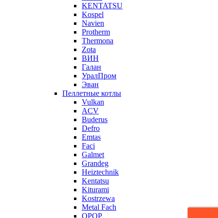
KENTATSU
Kospel
Navien
Protherm
Thermona
Zota
ВИН
Галан
УралПром
Эван
Пеллетные котлы
Vulkan
ACV
Buderus
Defro
Emtas
Faci
Galmet
Grandeg
Heiztechnik
Kentatsu
Kiturami
Kostrzewa
Metal Fach
OPOP