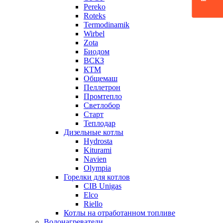
Pereko
Roteks
Termodinamik
Wirbel
Zota
Биодом
ВСКЗ
КТМ
Общемаш
Пеллетрон
Промтепло
Светлобор
Старт
Теплодар
Дизельные котлы
Hydrosta
Kiturami
Navien
Olympia
Горелки для котлов
CIB Unigas
Elco
Riello
Котлы на отработанном топливе
Водонагреватели