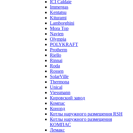
ICI Caldaie
Immergas
Kentatsu
Kiturami
Lamborghini
Mora Top
Navien
Olympia
POLYKRAFT
Protherm
Riello
Rinnai
Roda
Rossen
SolarVille
Thermona
Unical
Viessmann
Кировский завод
Компас
Конорд
Котлы наружного размещения RSH
Котлы наружного размещения
КОМПАС
Лемакс