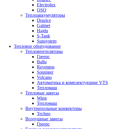
Electrolux
OSO
Теплоаккумуляторы
Drazice
Galmet
Hajdu
S-Tank
Sunsystem
Тепловое оборудование
Тепловентиляторы
Греерс
Ballu
Reventon
Sonniger
Volcano
Автоматика и комплектующие VTS
Тепломаш
Тепловые завесы
Wing
Тепломаш
Внутрипольные конвекторы
Techno
Воздушные завесы
Греерс