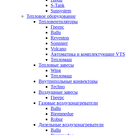
S-Tank
Sunsystem
Тепловое оборудование
Тепловентиляторы
Греерс
Ballu
Reventon
Sonniger
Volcano
Автоматика и комплектующие VTS
Тепломаш
Тепловые завесы
Wing
Тепломаш
Внутрипольные конвекторы
Techno
Воздушные завесы
Греерс
Газовые воздухонагреватели
Ballu
Biemmedue
Robur
Дизельные воздухонагреватели
Ballu