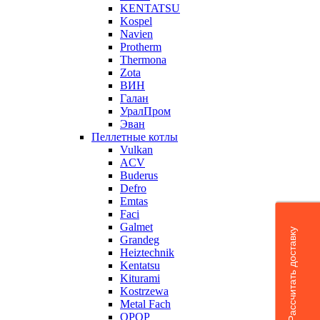
KENTATSU
Kospel
Navien
Protherm
Thermona
Zota
ВИН
Галан
УралПром
Эван
Пеллетные котлы
Vulkan
ACV
Buderus
Defro
Emtas
Faci
Galmet
Рассчитать доставку
Grandeg
Heiztechnik
Kentatsu
Kiturami
Kostrzewa
Metal Fach
OPOP