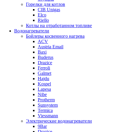
Горелки для котлов
CIB Unigas
Elco
Riello
Котлы на отработанном топливе
Водонагреватели
Бойлеры косвенного нагрева
ACV
Austria Email
Baxi
Buderus
Drazice
Ferroli
Galmet
Hajdu
Kospel
Lapesa
Nibe
Protherm
Sunsystem
Termica
Viessmann
Электрические водонагреватели
9Bar
Drazice