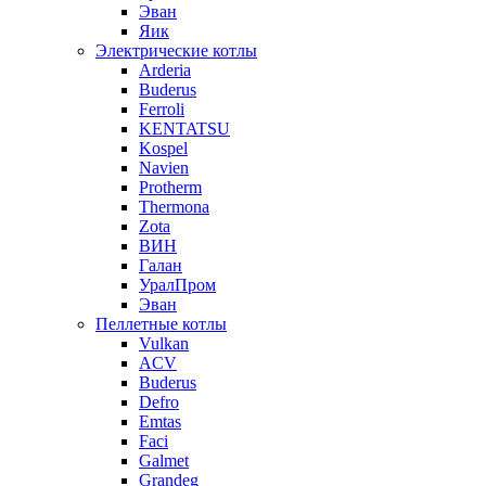
Эван
Яик
Электрические котлы
Arderia
Buderus
Ferroli
KENTATSU
Kospel
Navien
Protherm
Thermona
Zota
ВИН
Галан
УралПром
Эван
Пеллетные котлы
Vulkan
ACV
Buderus
Defro
Emtas
Faci
Galmet
Grandeg