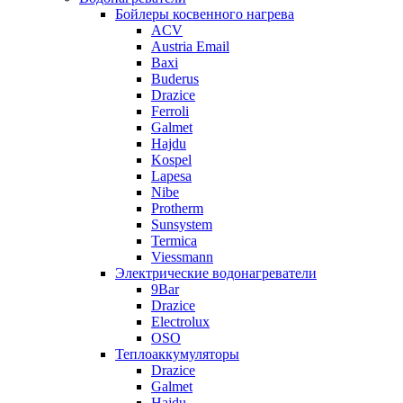
Бойлеры косвенного нагрева
ACV
Austria Email
Baxi
Buderus
Drazice
Ferroli
Galmet
Hajdu
Kospel
Lapesa
Nibe
Protherm
Sunsystem
Termica
Viessmann
Электрические водонагреватели
9Bar
Drazice
Electrolux
OSO
Теплоаккумуляторы
Drazice
Galmet
Hajdu