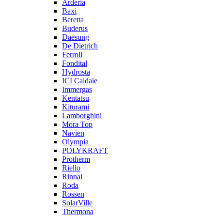
Arderia
Baxi
Beretta
Buderus
Daesung
De Dietrich
Ferroli
Fondital
Hydrosta
ICI Caldaie
Immergas
Kentatsu
Kiturami
Lamborghini
Mora Top
Navien
Olympia
POLYKRAFT
Protherm
Riello
Rinnai
Roda
Rossen
SolarVille
Thermona