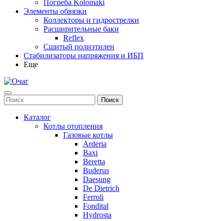
Погреба Kolomaki
Элементы обвязки
Коллекторы и гидрострелки
Расширительные баки
Reflex
Сшитый полиэтилен
Стабилизаторы напряжения и ИБП
Еще
Каталог
Котлы отопления
Газовые котлы
Arderia
Baxi
Beretta
Buderus
Daesung
De Dietrich
Ferroli
Fondital
Hydrosta