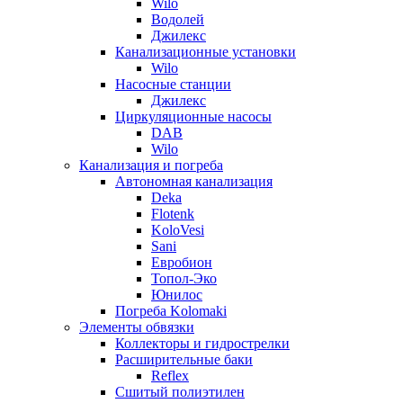
Wilo
Водолей
Джилекс
Канализационные установки
Wilo
Насосные станции
Джилекс
Циркуляционные насосы
DAB
Wilo
Канализация и погреба
Автономная канализация
Deka
Flotenk
KoloVesi
Sani
Евробион
Топол-Эко
Юнилос
Погреба Kolomaki
Элементы обвязки
Коллекторы и гидрострелки
Расширительные баки
Reflex
Сшитый полиэтилен