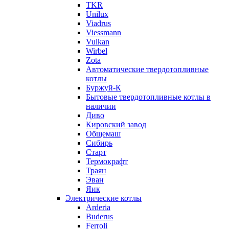
TKR
Unilux
Viadrus
Viessmann
Vulkan
Wirbel
Zota
Автоматические твердотопливные
котлы
Буржуй-К
Бытовые твердотопливные котлы в
наличии
Диво
Кировский завод
Общемаш
Сибирь
Старт
Термокрафт
Траян
Эван
Яик
Электрические котлы
Arderia
Buderus
Ferroli