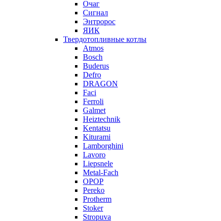
Очаг
Сигнал
Энтророс
ЯИК
Твердотопливные котлы
Atmos
Bosch
Buderus
Defro
DRAGON
Faci
Ferroli
Galmet
Heiztechnik
Kentatsu
Kiturami
Lamborghini
Lavoro
Liepsnele
Metal-Fach
OPOP
Pereko
Protherm
Stoker
Stropuva