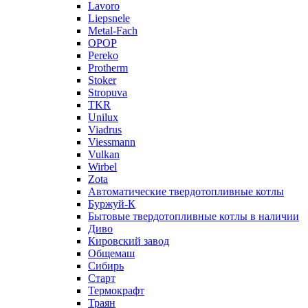
Lavoro
Liepsnele
Metal-Fach
OPOP
Pereko
Protherm
Stoker
Stropuva
TKR
Unilux
Viadrus
Viessmann
Vulkan
Wirbel
Zota
Автоматические твердотопливные котлы
Буржуй-К
Бытовые твердотопливные котлы в наличии
Диво
Кировский завод
Общемаш
Сибирь
Старт
Термокрафт
Траян