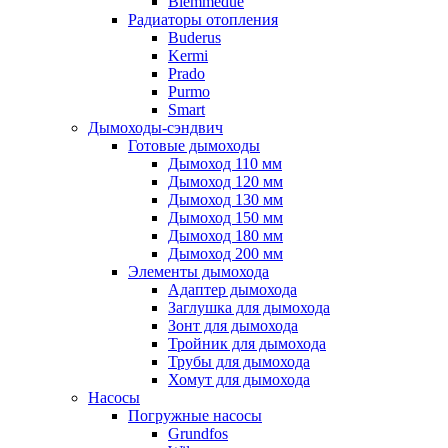
Biemmedue
Радиаторы отопления
Buderus
Kermi
Prado
Purmo
Smart
Дымоходы-сэндвич
Готовые дымоходы
Дымоход 110 мм
Дымоход 120 мм
Дымоход 130 мм
Дымоход 150 мм
Дымоход 180 мм
Дымоход 200 мм
Элементы дымохода
Адаптер дымохода
Заглушка для дымохода
Зонт для дымохода
Тройник для дымохода
Трубы для дымохода
Хомут для дымохода
Насосы
Погружные насосы
Grundfos