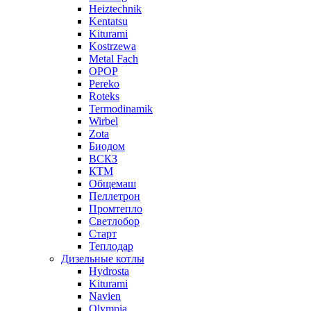
Heiztechnik
Kentatsu
Kiturami
Kostrzewa
Metal Fach
OPOP
Pereko
Roteks
Termodinamik
Wirbel
Zota
Биодом
ВСКЗ
КТМ
Общемаш
Пеллетрон
Промтепло
Светлобор
Старт
Теплодар
Дизельные котлы
Hydrosta
Kiturami
Navien
Olympia