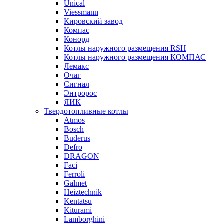
Unical
Viessmann
Кировский завод
Компас
Конорд
Котлы наружного размещения RSH
Котлы наружного размещения КОМПАС
Лемакс
Очаг
Сигнал
Энтророс
ЯИК
Твердотопливные котлы
Atmos
Bosch
Buderus
Defro
DRAGON
Faci
Ferroli
Galmet
Heiztechnik
Kentatsu
Kiturami
Lamborghini