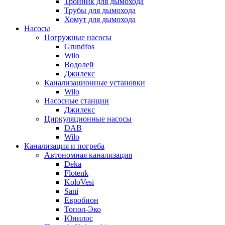
Тройник для дымохода
Трубы для дымохода
Хомут для дымохода
Насосы
Погружные насосы
Grundfos
Wilo
Водолей
Джилекс
Канализационные установки
Wilo
Насосные станции
Джилекс
Циркуляционные насосы
DAB
Wilo
Канализация и погреба
Автономная канализация
Deka
Flotenk
KoloVesi
Sani
Евробион
Топол-Эко
Юнилос