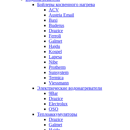
Бойлеры косвенного нагрева
ACV
Austria Email
Baxi
Buderus
Drazice
Ferroli
Galmet
Hajdu
Kospel
Lapesa
Nibe
Protherm
Sunsystem
Termica
Viessmann
Электрические водонагреватели
9Bar
Drazice
Electrolux
OSO
Теплоаккумуляторы
Drazice
Galmet
Hajdu