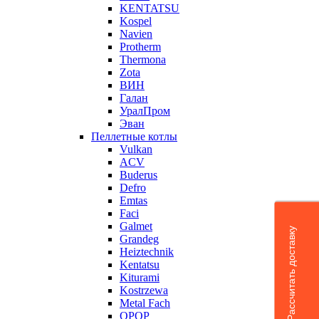
KENTATSU
Kospel
Navien
Protherm
Thermona
Zota
ВИН
Галан
УралПром
Эван
Пеллетные котлы
Vulkan
ACV
Buderus
Defro
Emtas
Faci
Galmet
Рассчитать доставку
Grandeg
Heiztechnik
Kentatsu
Kiturami
Kostrzewa
Metal Fach
OPOP