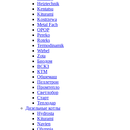
Heiztechnik
Kentatsu
Kiturami
Kostrzewa
Metal Fach
OPOP
Pereko
Roteks
Termodinamik
Wirbel
Zota
Биодом
ВСКЗ
КТМ
Общемаш
Пеллетрон
Промтепло
Светлобор
Старт
Теплодар
Дизельные котлы
Hydrosta
Kiturami
Navien
Olympia