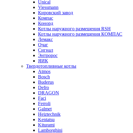
Unical
Viessmann
Кировский завод
Компас
Конорд
Котлы наружного размещения RSH
Котлы наружного размещения КОМПАС
Лемакс
Очаг
Сигнал
Энтророс
ЯИК
Твердотопливные котлы
Atmos
Bosch
Buderus
Defro
DRAGON
Faci
Ferroli
Galmet
Heiztechnik
Kentatsu
Kiturami
Lamborghini