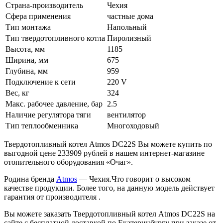
Страна-производитель
Чехия
Сфера применения
частные дома
Тип монтажа
Напольный
Тип твердотопливного котла
Пиролизный
Высота, мм
1185
Ширина, мм
675
Глубина, мм
959
Подключение к сети
220 V
Вес, кг
324
Макс. рабочее давление, бар
2.5
Наличие регулятора тяги
вентилятор
Тип теплообменника
Многоходовый
Твердотопливный котел Atmos DC22S Вы можете купить по
выгодной цене 233909 рублей в нашем интернет-магазине
отопительного оборудования «Очаг».
Родина бренда
Atmos
— Чехия.Что говорит о высоком
качестве продукции. Более того, на данную модель действует
гарантия от производителя .
Вы можете заказать Твердотопливный котел Atmos DC22S на
сайте с бесплатной доставкой по Екатеринбургу при заказе от