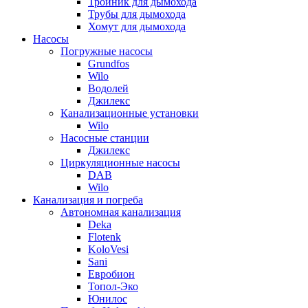
Тройник для дымохода
Трубы для дымохода
Хомут для дымохода
Насосы
Погружные насосы
Grundfos
Wilo
Водолей
Джилекс
Канализационные установки
Wilo
Насосные станции
Джилекс
Циркуляционные насосы
DAB
Wilo
Канализация и погреба
Автономная канализация
Deka
Flotenk
KoloVesi
Sani
Евробион
Топол-Эко
Юнилос