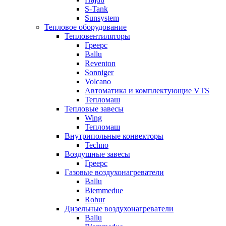
S-Tank
Sunsystem
Тепловое оборудование
Тепловентиляторы
Греерс
Ballu
Reventon
Sonniger
Volcano
Автоматика и комплектующие VTS
Тепломаш
Тепловые завесы
Wing
Тепломаш
Внутрипольные конвекторы
Techno
Воздушные завесы
Греерс
Газовые воздухонагреватели
Ballu
Biemmedue
Robur
Дизельные воздухонагреватели
Ballu