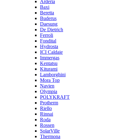
Arderia
Baxi
Beretta
Buderus
Daesung
De Dietrich
Ferroli
Fondital
Hydrosta
ICI Caldaie
Immergas
Kentatsu
Kiturami
Lamborghini
Mora Top
Navien
Olympia
POLYKRAFT
Protherm
Riello
Rinnai
Roda
Rossen
SolarVille
Thermona