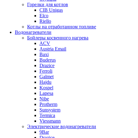
Горелки для котлов
CIB Unigas
Elco
Riello
Котлы на отработанном топливе
Водонагреватели
Бойлеры косвенного нагрева
ACV
Austria Email
Baxi
Buderus
Drazice
Ferroli
Galmet
Hajdu
Kospel
Lapesa
Nibe
Protherm
Sunsystem
Termica
Viessmann
Электрические водонагреватели
9Bar
Drazice