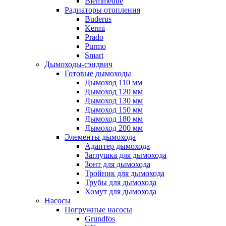
Biemmedue
Радиаторы отопления
Buderus
Kermi
Prado
Purmo
Smart
Дымоходы-сэндвич
Готовые дымоходы
Дымоход 110 мм
Дымоход 120 мм
Дымоход 130 мм
Дымоход 150 мм
Дымоход 180 мм
Дымоход 200 мм
Элементы дымохода
Адаптер дымохода
Заглушка для дымохода
Зонт для дымохода
Тройник для дымохода
Трубы для дымохода
Хомут для дымохода
Насосы
Погружные насосы
Grundfos