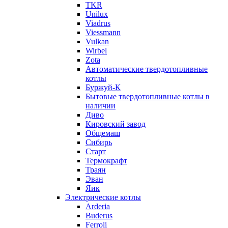
TKR
Unilux
Viadrus
Viessmann
Vulkan
Wirbel
Zota
Автоматические твердотопливные
котлы
Буржуй-К
Бытовые твердотопливные котлы в
наличии
Диво
Кировский завод
Общемаш
Сибирь
Старт
Термокрафт
Траян
Эван
Яик
Электрические котлы
Arderia
Buderus
Ferroli