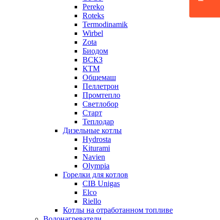
Pereko
Roteks
Termodinamik
Wirbel
Zota
Биодом
ВСКЗ
КТМ
Общемаш
Пеллетрон
Промтепло
Светлобор
Старт
Теплодар
Дизельные котлы
Hydrosta
Kiturami
Navien
Olympia
Горелки для котлов
CIB Unigas
Elco
Riello
Котлы на отработанном топливе
Водонагреватели