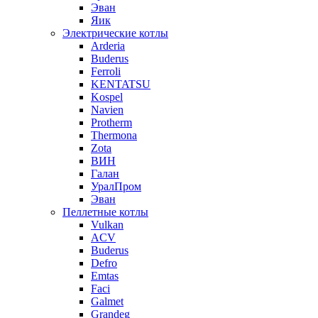
Эван
Яик
Электрические котлы
Arderia
Buderus
Ferroli
KENTATSU
Kospel
Navien
Protherm
Thermona
Zota
ВИН
Галан
УралПром
Эван
Пеллетные котлы
Vulkan
ACV
Buderus
Defro
Emtas
Faci
Galmet
Grandeg