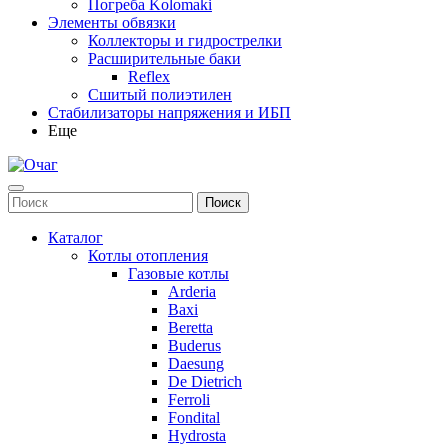
Погреба Kolomaki
Элементы обвязки
Коллекторы и гидрострелки
Расширительные баки
Reflex
Сшитый полиэтилен
Стабилизаторы напряжения и ИБП
Еще
Каталог
Котлы отопления
Газовые котлы
Arderia
Baxi
Beretta
Buderus
Daesung
De Dietrich
Ferroli
Fondital
Hydrosta