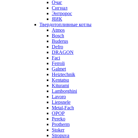
Очаг
Сигнал
Энтророс
ЯИК
Твердотопливные котлы
Atmos
Bosch
Buderus
Defro
DRAGON
Faci
Ferroli
Galmet
Heiztechnik
Kentatsu
Kiturami
Lamborghini
Lavoro
Liepsnele
Metal-Fach
OPOP
Pereko
Protherm
Stoker
Stropuva