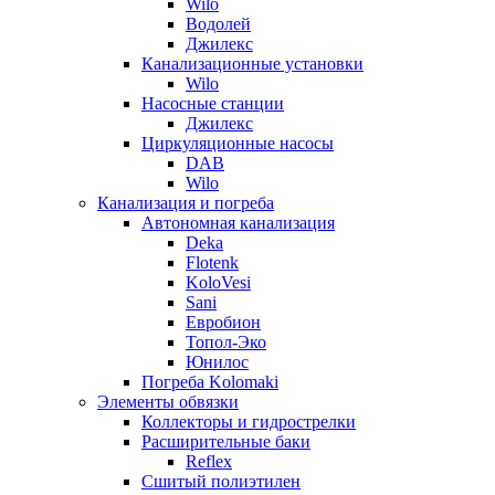
Wilo
Водолей
Джилекс
Канализационные установки
Wilo
Насосные станции
Джилекс
Циркуляционные насосы
DAB
Wilo
Канализация и погреба
Автономная канализация
Deka
Flotenk
KoloVesi
Sani
Евробион
Топол-Эко
Юнилос
Погреба Kolomaki
Элементы обвязки
Коллекторы и гидрострелки
Расширительные баки
Reflex
Сшитый полиэтилен