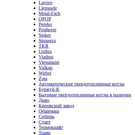
Lavoro
Liepsnele
Metal-Fach
OPOP
Pereko
Protherm
Stoker
Stropuva
TKR
Unilux
Viadrus
Viessmann
Vulkan
Wirbel
Zota
Автоматические твердотопливные котлы
Буржуй-К
Бытовые твердотопливные котлы в наличии
Диво
Кировский завод
Общемаш
Сибирь
Старт
Термокрафт
Траян