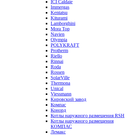
ICI Caldaie
Immergas
Kentatsu
Kiturami
Lamborghini
Mora Top
Navien
Olympia
POLYKRAFT
Protherm
Riello
Rinnai
Roda
Rossen
SolarVille
Thermona
Unical
Viessmann
Кировский завод
Компас
Конорд
Котлы наружного размещения RSH
Котлы наружного размещения
КОМПАС
Лемакс