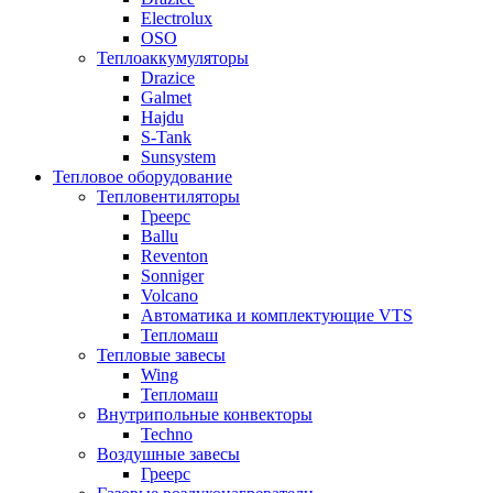
Electrolux
OSO
Теплоаккумуляторы
Drazice
Galmet
Hajdu
S-Tank
Sunsystem
Тепловое оборудование
Тепловентиляторы
Греерс
Ballu
Reventon
Sonniger
Volcano
Автоматика и комплектующие VTS
Тепломаш
Тепловые завесы
Wing
Тепломаш
Внутрипольные конвекторы
Techno
Воздушные завесы
Греерс