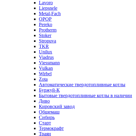
Lavoro
Liepsnele
Metal-Fach
OPOP
Pereko
Protherm
Stoker
Stropuva
TKR
Unilux
Viadrus
Viessmann
Vulkan
Wirbel
Zota
Автоматические твердотопливные котлы
Буржуй-К
Бытовые твердотопливные котлы в наличии
Диво
Кировский завод
Общемаш
Сибирь
Старт
Термокрафт
Траян