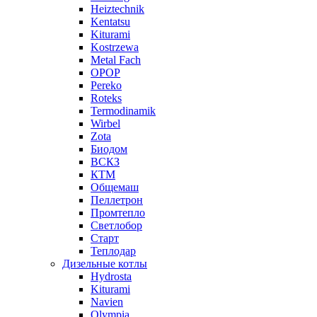
Heiztechnik
Kentatsu
Kiturami
Kostrzewa
Metal Fach
OPOP
Pereko
Roteks
Termodinamik
Wirbel
Zota
Биодом
ВСКЗ
КТМ
Общемаш
Пеллетрон
Промтепло
Светлобор
Старт
Теплодар
Дизельные котлы
Hydrosta
Kiturami
Navien
Olympia