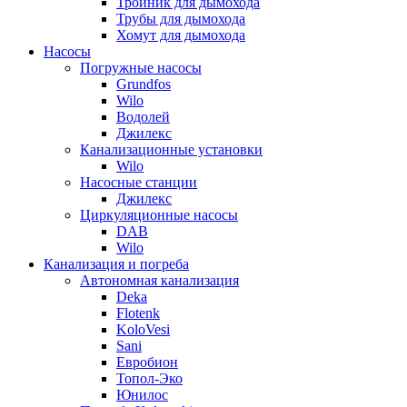
Тройник для дымохода
Трубы для дымохода
Хомут для дымохода
Насосы
Погружные насосы
Grundfos
Wilo
Водолей
Джилекс
Канализационные установки
Wilo
Насосные станции
Джилекс
Циркуляционные насосы
DAB
Wilo
Канализация и погреба
Автономная канализация
Deka
Flotenk
KoloVesi
Sani
Евробион
Топол-Эко
Юнилос