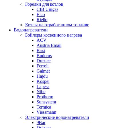
Горелки для котлов
CIB Unigas
Elco
Riello
Котлы на отработанном топливе
Водонагреватели
Бойлеры косвенного нагрева
ACV
Austria Email
Baxi
Buderus
Drazice
Ferroli
Galmet
Hajdu
Kospel
Lapesa
Nibe
Protherm
Sunsystem
Termica
Viessmann
Электрические водонагреватели
9Bar
Drazice