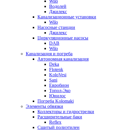
Wilo
Водолей
Джилекс
Канализационные установки
Wilo
Насосные станции
Джилекс
Циркуляционные насосы
DAB
Wilo
Канализация и погреба
Автономная канализация
Deka
Flotenk
KoloVesi
Sani
Евробион
Топол-Эко
Юнилос
Погреба Kolomaki
Элементы обвязки
Коллекторы и гидрострелки
Расширительные баки
Reflex
Сшитый полиэтилен