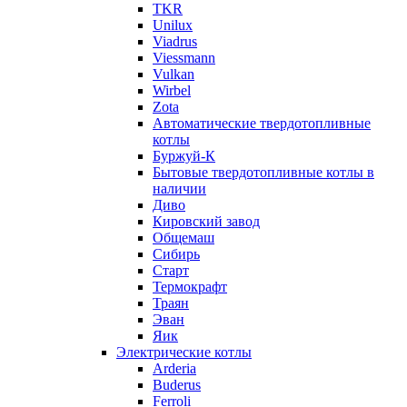
TKR
Unilux
Viadrus
Viessmann
Vulkan
Wirbel
Zota
Автоматические твердотопливные
котлы
Буржуй-К
Бытовые твердотопливные котлы в
наличии
Диво
Кировский завод
Общемаш
Сибирь
Старт
Термокрафт
Траян
Эван
Яик
Электрические котлы
Arderia
Buderus
Ferroli