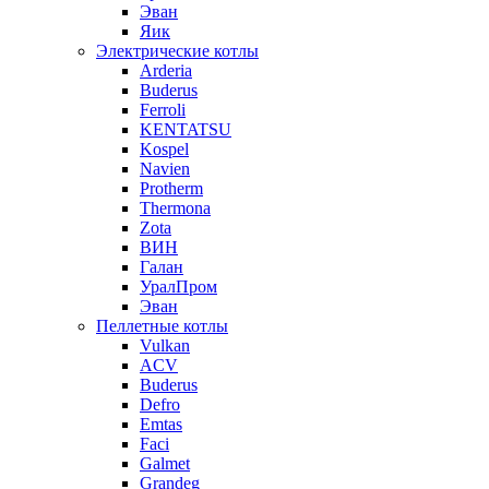
Эван
Яик
Электрические котлы
Arderia
Buderus
Ferroli
KENTATSU
Kospel
Navien
Protherm
Thermona
Zota
ВИН
Галан
УралПром
Эван
Пеллетные котлы
Vulkan
ACV
Buderus
Defro
Emtas
Faci
Galmet
Grandeg