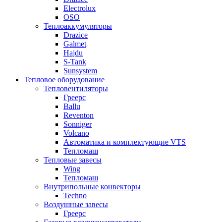
Electrolux
OSO
Теплоаккумуляторы
Drazice
Galmet
Hajdu
S-Tank
Sunsystem
Тепловое оборудование
Тепловентиляторы
Греерс
Ballu
Reventon
Sonniger
Volcano
Автоматика и комплектующие VTS
Тепломаш
Тепловые завесы
Wing
Тепломаш
Внутрипольные конвекторы
Techno
Воздушные завесы
Греерс