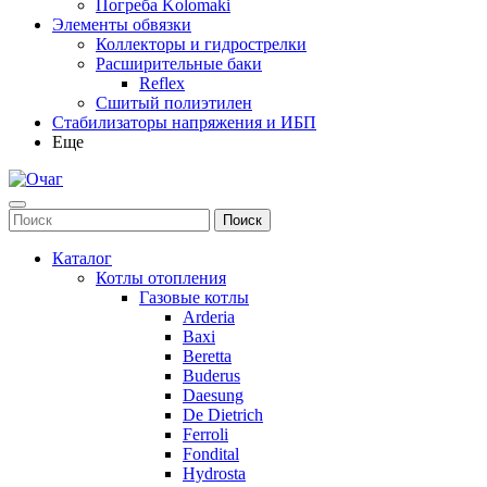
Погреба Kolomaki
Элементы обвязки
Коллекторы и гидрострелки
Расширительные баки
Reflex
Сшитый полиэтилен
Стабилизаторы напряжения и ИБП
Еще
Каталог
Котлы отопления
Газовые котлы
Arderia
Baxi
Beretta
Buderus
Daesung
De Dietrich
Ferroli
Fondital
Hydrosta