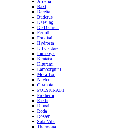
Arderia
Baxi
Beretta
Buderus
Daesung
De Dietrich
Ferroli
Fondital
Hydrosta
ICI Caldaie
Immergas
Kentatsu
Kiturami
Lamborghini
Mora Top
Navien
Olympia
POLYKRAFT
Protherm
Riello
Rinnai
Roda
Rossen
SolarVille
Thermona