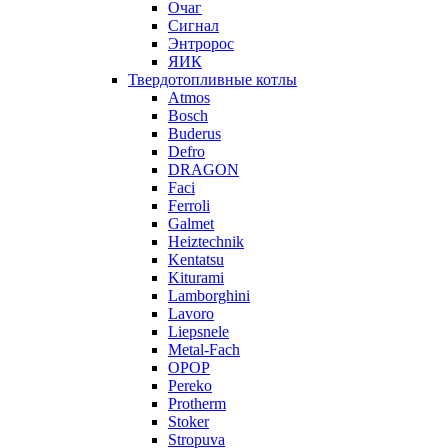
Очаг
Сигнал
Энтророс
ЯИК
Твердотопливные котлы
Atmos
Bosch
Buderus
Defro
DRAGON
Faci
Ferroli
Galmet
Heiztechnik
Kentatsu
Kiturami
Lamborghini
Lavoro
Liepsnele
Metal-Fach
OPOP
Pereko
Protherm
Stoker
Stropuva