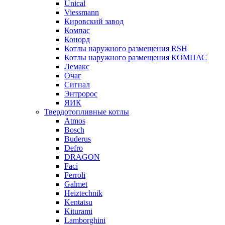
Unical
Viessmann
Кировский завод
Компас
Конорд
Котлы наружного размещения RSH
Котлы наружного размещения КОМПАС
Лемакс
Очаг
Сигнал
Энтророс
ЯИК
Твердотопливные котлы
Atmos
Bosch
Buderus
Defro
DRAGON
Faci
Ferroli
Galmet
Heiztechnik
Kentatsu
Kiturami
Lamborghini