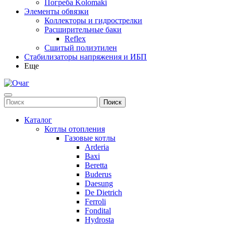
Погреба Kolomaki
Элементы обвязки
Коллекторы и гидрострелки
Расширительные баки
Reflex
Сшитый полиэтилен
Стабилизаторы напряжения и ИБП
Еще
Каталог
Котлы отопления
Газовые котлы
Arderia
Baxi
Beretta
Buderus
Daesung
De Dietrich
Ferroli
Fondital
Hydrosta