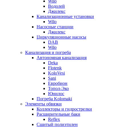
Wilo
Водолей
Джилекс
Канализационные установки
Wilo
Насосные станции
Джилекс
Циркуляционные насосы
DAB
Wilo
Канализация и погреба
Автономная канализация
Deka
Flotenk
KoloVesi
Sani
Евробион
Топол-Эко
Юнилос
Погреба Kolomaki
Элементы обвязки
Коллекторы и гидрострелки
Расширительные баки
Reflex
Сшитый полиэтилен