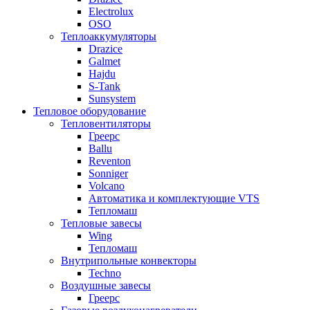
Electrolux
OSO
Теплоаккумуляторы
Drazice
Galmet
Hajdu
S-Tank
Sunsystem
Тепловое оборудование
Тепловентиляторы
Греерс
Ballu
Reventon
Sonniger
Volcano
Автоматика и комплектующие VTS
Тепломаш
Тепловые завесы
Wing
Тепломаш
Внутрипольные конвекторы
Techno
Воздушные завесы
Греерс