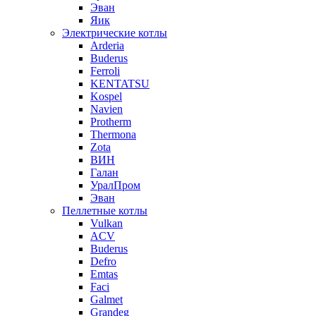
Эван
Яик
Электрические котлы
Arderia
Buderus
Ferroli
KENTATSU
Kospel
Navien
Protherm
Thermona
Zota
ВИН
Галан
УралПром
Эван
Пеллетные котлы
Vulkan
ACV
Buderus
Defro
Emtas
Faci
Galmet
Grandeg