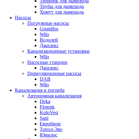
Тройник для дымохода
Трубы для дымохода
Хомут для дымохода
Насосы
Погружные насосы
Grundfos
Wilo
Водолей
Джилекс
Канализационные установки
Wilo
Насосные станции
Джилекс
Циркуляционные насосы
DAB
Wilo
Канализация и погреба
Автономная канализация
Deka
Flotenk
KoloVesi
Sani
Евробион
Топол-Эко
Юнилос