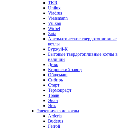
TKR
Unilux
Viadrus
Viessmann
Vulkan
Wirbel
Zota
Автоматические твердотопливные
котлы
Буржуй-К
Бытовые твердотопливные котлы в
наличии
Диво
Кировский завод
Общемаш
Сибирь
Старт
Термокрафт
Траян
Эван
Яик
Электрические котлы
Arderia
Buderus
Ferroli