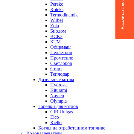
Рассчитать доставку
Pereko
Roteks
Termodinamik
Wirbel
Zota
Биодом
ВСКЗ
КТМ
Общемаш
Пеллетрон
Промтепло
Светлобор
Старт
Теплодар
Дизельные котлы
Hydrosta
Kiturami
Navien
Olympia
Горелки для котлов
CIB Unigas
Elco
Riello
Котлы на отработанном топливе
Водонагреватели