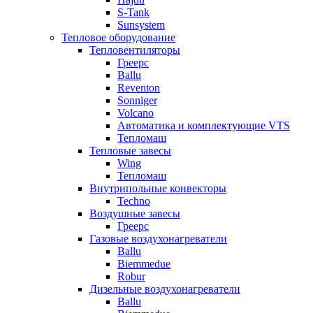
S-Tank
Sunsystem
Тепловое оборудование
Тепловентиляторы
Греерс
Ballu
Reventon
Sonniger
Volcano
Автоматика и комплектующие VTS
Тепломаш
Тепловые завесы
Wing
Тепломаш
Внутрипольные конвекторы
Techno
Воздушные завесы
Греерс
Газовые воздухонагреватели
Ballu
Biemmedue
Robur
Дизельные воздухонагреватели
Ballu