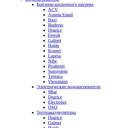
Бойлеры косвенного нагрева
ACV
Austria Email
Baxi
Buderus
Drazice
Ferroli
Galmet
Hajdu
Kospel
Lapesa
Nibe
Protherm
Sunsystem
Termica
Viessmann
Электрические водонагреватели
9Bar
Drazice
Electrolux
OSO
Теплоаккумуляторы
Drazice
Galmet
Hajdu