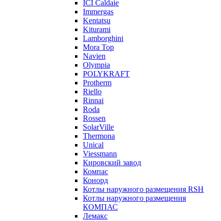
ICI Caldaie
Immergas
Kentatsu
Kiturami
Lamborghini
Mora Top
Navien
Olympia
POLYKRAFT
Protherm
Riello
Rinnai
Roda
Rossen
SolarVille
Thermona
Unical
Viessmann
Кировский завод
Компас
Конорд
Котлы наружного размещения RSH
Котлы наружного размещения
КОМПАС
Лемакс