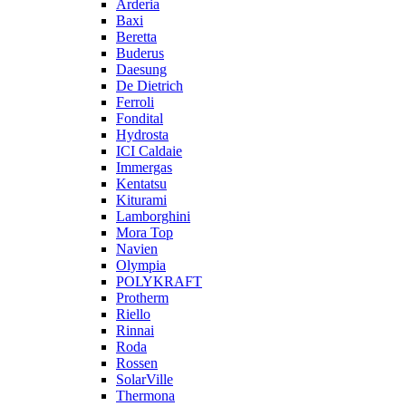
Arderia
Baxi
Beretta
Buderus
Daesung
De Dietrich
Ferroli
Fondital
Hydrosta
ICI Caldaie
Immergas
Kentatsu
Kiturami
Lamborghini
Mora Top
Navien
Olympia
POLYKRAFT
Protherm
Riello
Rinnai
Roda
Rossen
SolarVille
Thermona