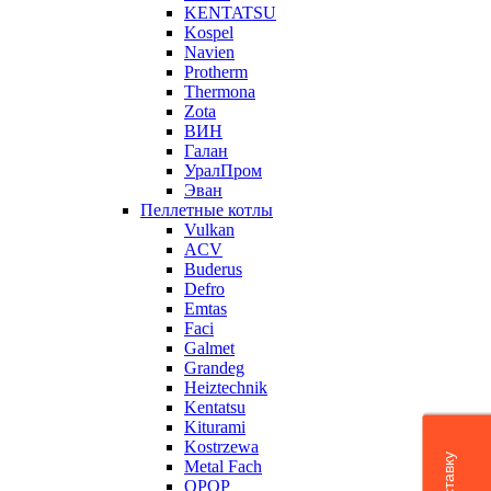
KENTATSU
Kospel
Navien
Protherm
Thermona
Zota
ВИН
Галан
УралПром
Эван
Пеллетные котлы
Vulkan
ACV
Buderus
Defro
Emtas
Faci
Galmet
Grandeg
Heiztechnik
Kentatsu
Kiturami
Kostrzewa
Metal Fach
OPOP