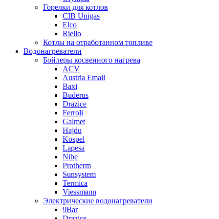
Горелки для котлов
CIB Unigas
Elco
Riello
Котлы на отработанном топливе
Водонагреватели
Бойлеры косвенного нагрева
ACV
Austria Email
Baxi
Buderus
Drazice
Ferroli
Galmet
Hajdu
Kospel
Lapesa
Nibe
Protherm
Sunsystem
Termica
Viessmann
Электрические водонагреватели
9Bar
Drazice