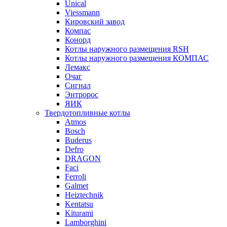
Unical
Viessmann
Кировский завод
Компас
Конорд
Котлы наружного размещения RSH
Котлы наружного размещения КОМПАС
Лемакс
Очаг
Сигнал
Энтророс
ЯИК
Твердотопливные котлы
Atmos
Bosch
Buderus
Defro
DRAGON
Faci
Ferroli
Galmet
Heiztechnik
Kentatsu
Kiturami
Lamborghini