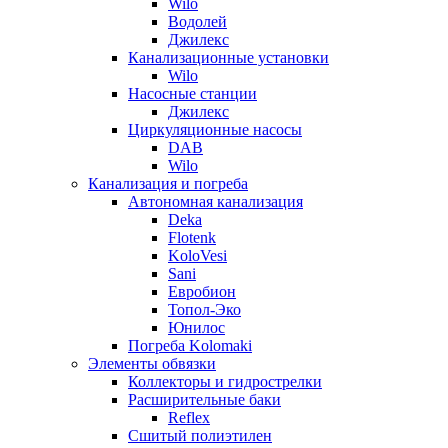
Wilo
Водолей
Джилекс
Канализационные установки
Wilo
Насосные станции
Джилекс
Циркуляционные насосы
DAB
Wilo
Канализация и погреба
Автономная канализация
Deka
Flotenk
KoloVesi
Sani
Евробион
Топол-Эко
Юнилос
Погреба Kolomaki
Элементы обвязки
Коллекторы и гидрострелки
Расширительные баки
Reflex
Сшитый полиэтилен