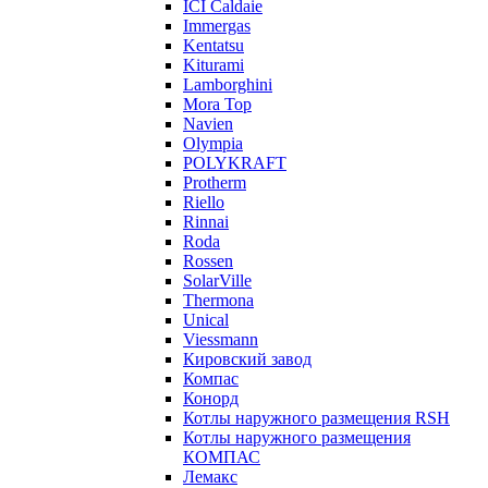
ICI Caldaie
Immergas
Kentatsu
Kiturami
Lamborghini
Mora Top
Navien
Olympia
POLYKRAFT
Protherm
Riello
Rinnai
Roda
Rossen
SolarVille
Thermona
Unical
Viessmann
Кировский завод
Компас
Конорд
Котлы наружного размещения RSH
Котлы наружного размещения
КОМПАС
Лемакс