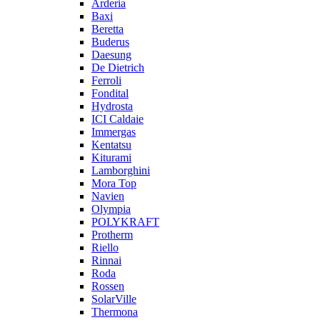
Arderia
Baxi
Beretta
Buderus
Daesung
De Dietrich
Ferroli
Fondital
Hydrosta
ICI Caldaie
Immergas
Kentatsu
Kiturami
Lamborghini
Mora Top
Navien
Olympia
POLYKRAFT
Protherm
Riello
Rinnai
Roda
Rossen
SolarVille
Thermona