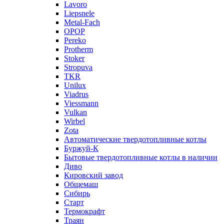
Lavoro
Liepsnele
Metal-Fach
OPOP
Pereko
Protherm
Stoker
Stropuva
TKR
Unilux
Viadrus
Viessmann
Vulkan
Wirbel
Zota
Автоматические твердотопливные котлы
Буржуй-К
Бытовые твердотопливные котлы в наличии
Диво
Кировский завод
Общемаш
Сибирь
Старт
Термокрафт
Траян