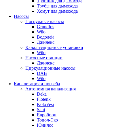
Тройник для дымохода
Трубы для дымохода
Хомут для дымохода
Насосы
Погружные насосы
Grundfos
Wilo
Водолей
Джилекс
Канализационные установки
Wilo
Насосные станции
Джилекс
Циркуляционные насосы
DAB
Wilo
Канализация и погреба
Автономная канализация
Deka
Flotenk
KoloVesi
Sani
Евробион
Топол-Эко
Юнилос