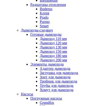
Biemmedue
Радиаторы отопления
Buderus
Kermi
Prado
Purmo
Smart
Дымоходы-сэндвич
Готовые дымоходы
Дымоход 110 мм
Дымоход 120 мм
Дымоход 130 мм
Дымоход 150 мм
Дымоход 180 мм
Дымоход 200 мм
Элементы дымохода
Адаптер дымохода
Заглушка для дымохода
Зонт для дымохода
Тройник для дымохода
Трубы для дымохода
Хомут для дымохода
Насосы
Погружные насосы
Grundfos