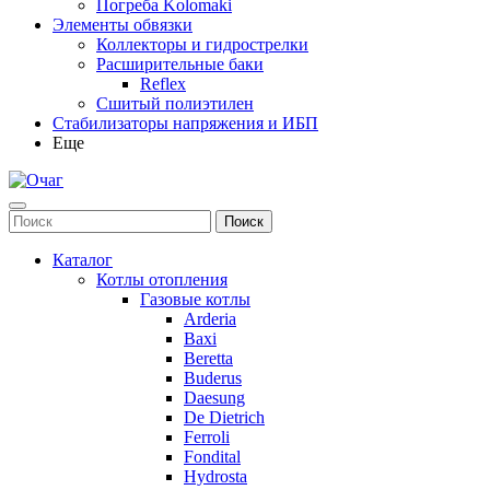
Погреба Kolomaki
Элементы обвязки
Коллекторы и гидрострелки
Расширительные баки
Reflex
Сшитый полиэтилен
Стабилизаторы напряжения и ИБП
Еще
Каталог
Котлы отопления
Газовые котлы
Arderia
Baxi
Beretta
Buderus
Daesung
De Dietrich
Ferroli
Fondital
Hydrosta