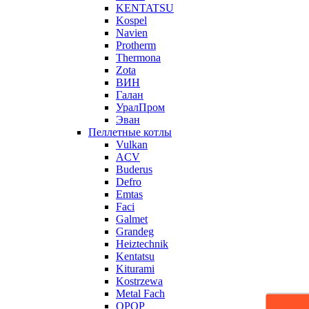
KENTATSU
Kospel
Navien
Protherm
Thermona
Zota
ВИН
Галан
УралПром
Эван
Пеллетные котлы
Vulkan
ACV
Buderus
Defro
Emtas
Faci
Galmet
Grandeg
Heiztechnik
Kentatsu
Kiturami
Kostrzewa
Metal Fach
OPOP