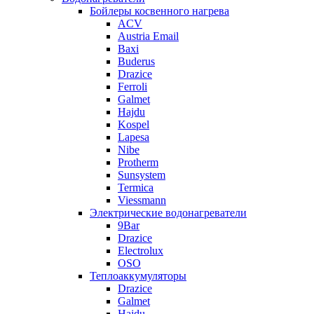
Бойлеры косвенного нагрева
ACV
Austria Email
Baxi
Buderus
Drazice
Ferroli
Galmet
Hajdu
Kospel
Lapesa
Nibe
Protherm
Sunsystem
Termica
Viessmann
Электрические водонагреватели
9Bar
Drazice
Electrolux
OSO
Теплоаккумуляторы
Drazice
Galmet
Hajdu