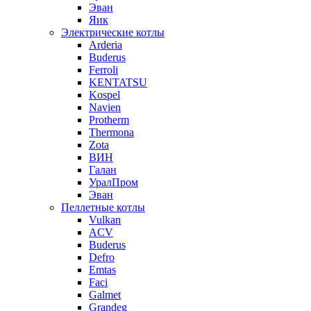
Эван
Яик
Электрические котлы
Arderia
Buderus
Ferroli
KENTATSU
Kospel
Navien
Protherm
Thermona
Zota
ВИН
Галан
УралПром
Эван
Пеллетные котлы
Vulkan
ACV
Buderus
Defro
Emtas
Faci
Galmet
Grandeg