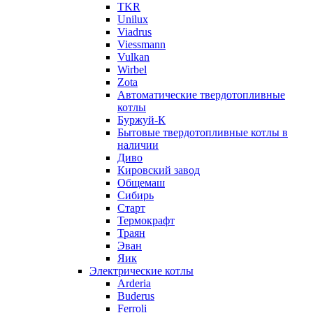
TKR
Unilux
Viadrus
Viessmann
Vulkan
Wirbel
Zota
Автоматические твердотопливные
котлы
Буржуй-К
Бытовые твердотопливные котлы в
наличии
Диво
Кировский завод
Общемаш
Сибирь
Старт
Термокрафт
Траян
Эван
Яик
Электрические котлы
Arderia
Buderus
Ferroli