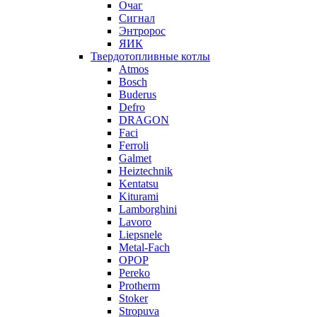
Очаг
Сигнал
Энтророс
ЯИК
Твердотопливные котлы
Atmos
Bosch
Buderus
Defro
DRAGON
Faci
Ferroli
Galmet
Heiztechnik
Kentatsu
Kiturami
Lamborghini
Lavoro
Liepsnele
Metal-Fach
OPOP
Pereko
Protherm
Stoker
Stropuva