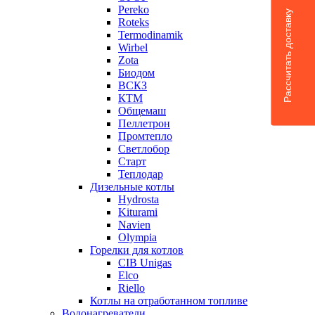
Pereko
Рассчитать доставку
Roteks
Termodinamik
Wirbel
Zota
Биодом
ВСКЗ
КТМ
Общемаш
Пеллетрон
Промтепло
Светлобор
Старт
Теплодар
Дизельные котлы
Hydrosta
Kiturami
Navien
Olympia
Горелки для котлов
CIB Unigas
Elco
Riello
Котлы на отработанном топливе
Водонагреватели