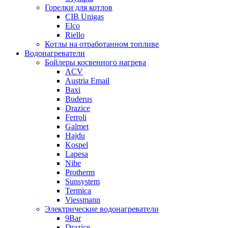
Горелки для котлов
CIB Unigas
Elco
Riello
Котлы на отработанном топливе
Водонагреватели
Бойлеры косвенного нагрева
ACV
Austria Email
Baxi
Buderus
Drazice
Ferroli
Galmet
Hajdu
Kospel
Lapesa
Nibe
Protherm
Sunsystem
Termica
Viessmann
Электрические водонагреватели
9Bar
Drazice