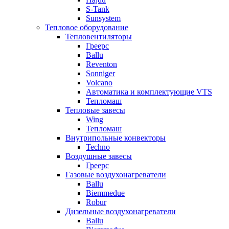
S-Tank
Sunsystem
Тепловое оборудование
Тепловентиляторы
Греерс
Ballu
Reventon
Sonniger
Volcano
Автоматика и комплектующие VTS
Тепломаш
Тепловые завесы
Wing
Тепломаш
Внутрипольные конвекторы
Techno
Воздушные завесы
Греерс
Газовые воздухонагреватели
Ballu
Biemmedue
Robur
Дизельные воздухонагреватели
Ballu