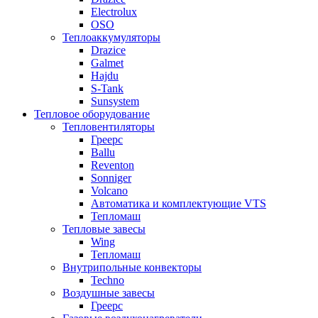
Electrolux
OSO
Теплоаккумуляторы
Drazice
Galmet
Hajdu
S-Tank
Sunsystem
Тепловое оборудование
Тепловентиляторы
Греерс
Ballu
Reventon
Sonniger
Volcano
Автоматика и комплектующие VTS
Тепломаш
Тепловые завесы
Wing
Тепломаш
Внутрипольные конвекторы
Techno
Воздушные завесы
Греерс