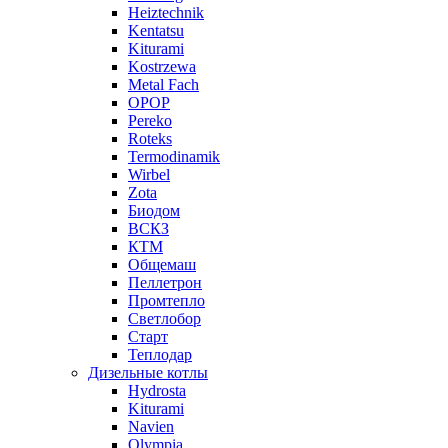
Heiztechnik
Kentatsu
Kiturami
Kostrzewa
Metal Fach
OPOP
Pereko
Roteks
Termodinamik
Wirbel
Zota
Биодом
ВСКЗ
КТМ
Общемаш
Пеллетрон
Промтепло
Светлобор
Старт
Теплодар
Дизельные котлы
Hydrosta
Kiturami
Navien
Olympia