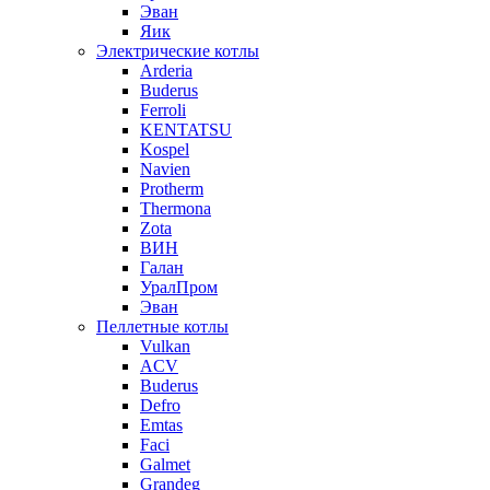
Эван
Яик
Электрические котлы
Arderia
Buderus
Ferroli
KENTATSU
Kospel
Navien
Protherm
Thermona
Zota
ВИН
Галан
УралПром
Эван
Пеллетные котлы
Vulkan
ACV
Buderus
Defro
Emtas
Faci
Galmet
Grandeg