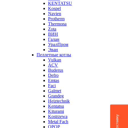
KENTATSU
Kospel
Navien
Protherm
Thermona
Zota
ВИН
Галан
УралПром
Эван
Пеллетные котлы
Vulkan
ACV
Buderus
Defro
Emtas
Faci
Galmet
Grandeg
Heiztechnik
Kentatsu
Kiturami
Kostrzewa
Metal Fach
OPOP