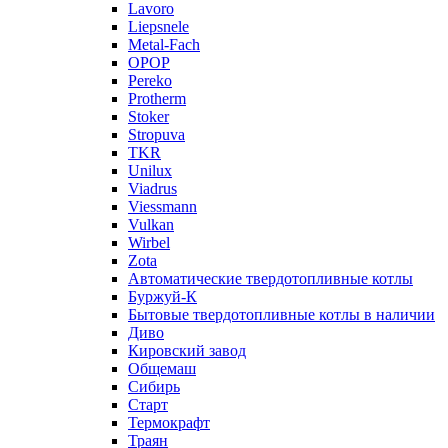
Lavoro
Liepsnele
Metal-Fach
OPOP
Pereko
Protherm
Stoker
Stropuva
TKR
Unilux
Viadrus
Viessmann
Vulkan
Wirbel
Zota
Автоматические твердотопливные котлы
Буржуй-К
Бытовые твердотопливные котлы в наличии
Диво
Кировский завод
Общемаш
Сибирь
Старт
Термокрафт
Траян