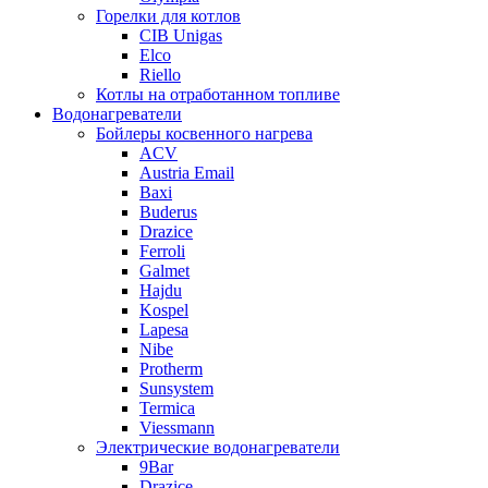
Горелки для котлов
CIB Unigas
Elco
Riello
Котлы на отработанном топливе
Водонагреватели
Бойлеры косвенного нагрева
ACV
Austria Email
Baxi
Buderus
Drazice
Ferroli
Galmet
Hajdu
Kospel
Lapesa
Nibe
Protherm
Sunsystem
Termica
Viessmann
Электрические водонагреватели
9Bar
Drazice