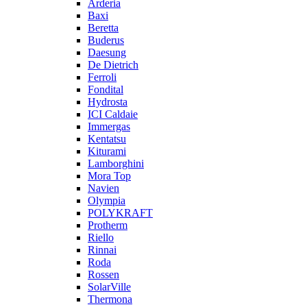
Arderia
Baxi
Beretta
Buderus
Daesung
De Dietrich
Ferroli
Fondital
Hydrosta
ICI Caldaie
Immergas
Kentatsu
Kiturami
Lamborghini
Mora Top
Navien
Olympia
POLYKRAFT
Protherm
Riello
Rinnai
Roda
Rossen
SolarVille
Thermona