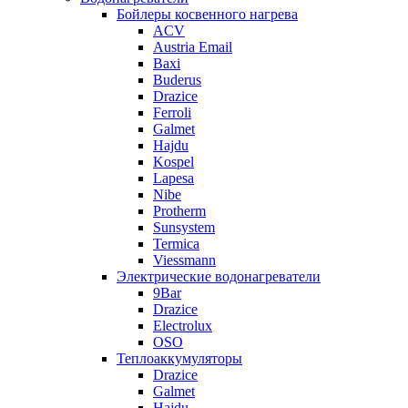
Бойлеры косвенного нагрева
ACV
Austria Email
Baxi
Buderus
Drazice
Ferroli
Galmet
Hajdu
Kospel
Lapesa
Nibe
Protherm
Sunsystem
Termica
Viessmann
Электрические водонагреватели
9Bar
Drazice
Electrolux
OSO
Теплоаккумуляторы
Drazice
Galmet
Hajdu