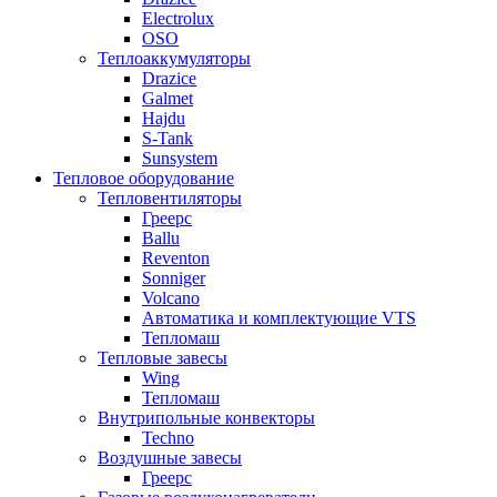
Electrolux
OSO
Теплоаккумуляторы
Drazice
Galmet
Hajdu
S-Tank
Sunsystem
Тепловое оборудование
Тепловентиляторы
Греерс
Ballu
Reventon
Sonniger
Volcano
Автоматика и комплектующие VTS
Тепломаш
Тепловые завесы
Wing
Тепломаш
Внутрипольные конвекторы
Techno
Воздушные завесы
Греерс