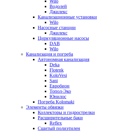
Wilo
Водолей
Джилекс
Канализационные установки
Wilo
Насосные станции
Джилекс
Циркуляционные насосы
DAB
Wilo
Канализация и погреба
Автономная канализация
Deka
Flotenk
KoloVesi
Sani
Евробион
Топол-Эко
Юнилос
Погреба Kolomaki
Элементы обвязки
Коллекторы и гидрострелки
Расширительные баки
Reflex
Сшитый полиэтилен