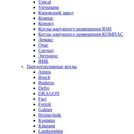
Unical
Viessmann
Кировский завод
Компас
Конорд
Котлы наружного размещения RSH
Котлы наружного размещения КОМПАС
Лемакс
Очаг
Сигнал
Энтророс
ЯИК
Твердотопливные котлы
Atmos
Bosch
Buderus
Defro
DRAGON
Faci
Ferroli
Galmet
Heiztechnik
Kentatsu
Kiturami
Lamborghini