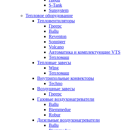
S-Tank
Sunsystem
Тепловое оборудование
Тепловентиляторы
Греерс
Ballu
Reventon
Sonniger
Volcano
Автоматика и комплектующие VTS
Тепломаш
Тепловые завесы
Wing
Тепломаш
Внутрипольные конвекторы
Techno
Воздушные завесы
Греерс
Газовые воздухонагреватели
Ballu
Biemmedue
Robur
Дизельные воздухонагреватели
Ballu