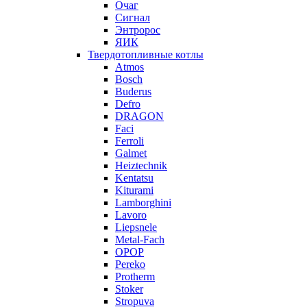
Очаг
Сигнал
Энтророс
ЯИК
Твердотопливные котлы
Atmos
Bosch
Buderus
Defro
DRAGON
Faci
Ferroli
Galmet
Heiztechnik
Kentatsu
Kiturami
Lamborghini
Lavoro
Liepsnele
Metal-Fach
OPOP
Pereko
Protherm
Stoker
Stropuva