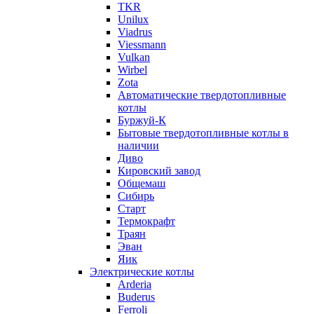
TKR
Unilux
Viadrus
Viessmann
Vulkan
Wirbel
Zota
Автоматические твердотопливные
котлы
Буржуй-К
Бытовые твердотопливные котлы в
наличии
Диво
Кировский завод
Общемаш
Сибирь
Старт
Термокрафт
Траян
Эван
Яик
Электрические котлы
Arderia
Buderus
Ferroli