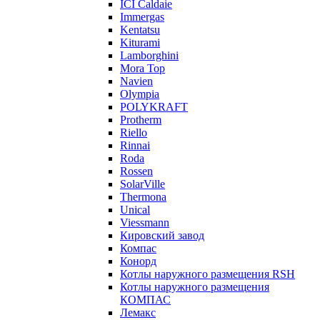
ICI Caldaie
Immergas
Kentatsu
Kiturami
Lamborghini
Mora Top
Navien
Olympia
POLYKRAFT
Protherm
Riello
Rinnai
Roda
Rossen
SolarVille
Thermona
Unical
Viessmann
Кировский завод
Компас
Конорд
Котлы наружного размещения RSH
Котлы наружного размещения
КОМПАС
Лемакс