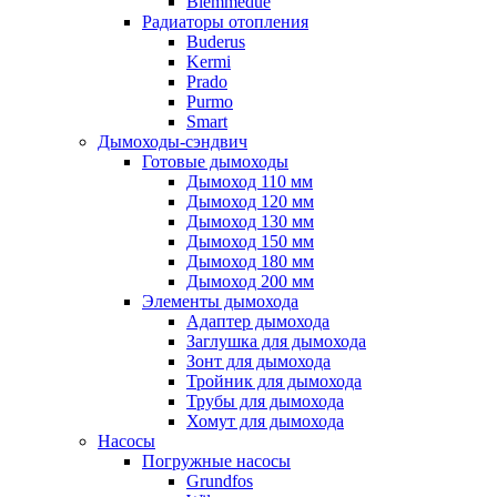
Biemmedue
Радиаторы отопления
Buderus
Kermi
Prado
Purmo
Smart
Дымоходы-сэндвич
Готовые дымоходы
Дымоход 110 мм
Дымоход 120 мм
Дымоход 130 мм
Дымоход 150 мм
Дымоход 180 мм
Дымоход 200 мм
Элементы дымохода
Адаптер дымохода
Заглушка для дымохода
Зонт для дымохода
Тройник для дымохода
Трубы для дымохода
Хомут для дымохода
Насосы
Погружные насосы
Grundfos