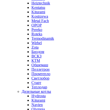
Heiztechnik
Kentatsu
Kiturami
Kostrzewa
Metal Fach
OPOP
Pereko
Roteks
Termodinamik
Wirbel
Zota
Биодом
ВСКЗ
КТМ
Общемаш
Пеллетрон
Промтепло
Светлобор
Старт
Теплодар
Дизельные котлы
Hydrosta
Kiturami
Navien
Olympia