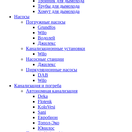
Тройник для дымохода
Трубы для дымохода
Хомут для дымохода
Насосы
Погружные насосы
Grundfos
Wilo
Водолей
Джилекс
Канализационные установки
Wilo
Насосные станции
Джилекс
Циркуляционные насосы
DAB
Wilo
Канализация и погреба
Автономная канализация
Deka
Flotenk
KoloVesi
Sani
Евробион
Топол-Эко
Юнилос