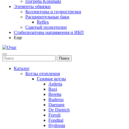
Погреба Kolomaki
Элементы обвязки
Коллекторы и гидрострелки
Расширительные баки
Reflex
Сшитый полиэтилен
Стабилизаторы напряжения и ИБП
Еще
Каталог
Котлы отопления
Газовые котлы
Arderia
Baxi
Beretta
Buderus
Daesung
De Dietrich
Ferroli
Fondital
Hydrosta