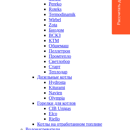
Рассчитать доставку
Pereko
Roteks
Termodinamik
Wirbel
Zota
Биодом
ВСКЗ
КТМ
Общемаш
Пеллетрон
Промтепло
Светлобор
Старт
Теплодар
Дизельные котлы
Hydrosta
Kiturami
Navien
Olympia
Горелки для котлов
CIB Unigas
Elco
Riello
Котлы на отработанном топливе
Водонагреватели