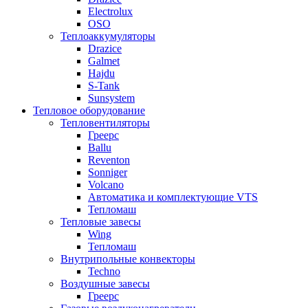
Electrolux
OSO
Теплоаккумуляторы
Drazice
Galmet
Hajdu
S-Tank
Sunsystem
Тепловое оборудование
Тепловентиляторы
Греерс
Ballu
Reventon
Sonniger
Volcano
Автоматика и комплектующие VTS
Тепломаш
Тепловые завесы
Wing
Тепломаш
Внутрипольные конвекторы
Techno
Воздушные завесы
Греерс