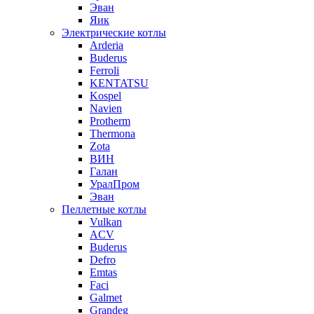
Эван
Яик
Электрические котлы
Arderia
Buderus
Ferroli
KENTATSU
Kospel
Navien
Protherm
Thermona
Zota
ВИН
Галан
УралПром
Эван
Пеллетные котлы
Vulkan
ACV
Buderus
Defro
Emtas
Faci
Galmet
Grandeg