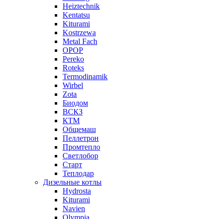
Heiztechnik
Kentatsu
Kiturami
Kostrzewa
Metal Fach
OPOP
Pereko
Roteks
Termodinamik
Wirbel
Zota
Биодом
ВСКЗ
КТМ
Общемаш
Пеллетрон
Промтепло
Светлобор
Старт
Теплодар
Дизельные котлы
Hydrosta
Kiturami
Navien
Olympia