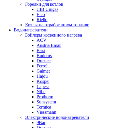
Горелки для котлов
CIB Unigas
Elco
Riello
Котлы на отработанном топливе
Водонагреватели
Бойлеры косвенного нагрева
ACV
Austria Email
Baxi
Buderus
Drazice
Ferroli
Galmet
Hajdu
Kospel
Lapesa
Nibe
Protherm
Sunsystem
Termica
Viessmann
Электрические водонагреватели
9Bar
Drazice