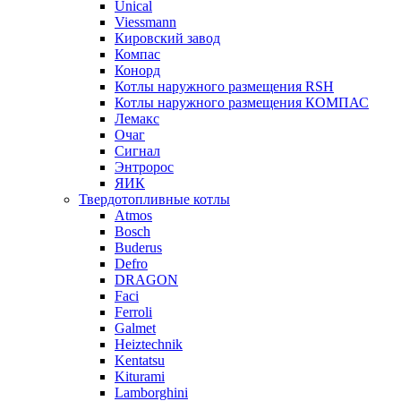
Unical
Viessmann
Кировский завод
Компас
Конорд
Котлы наружного размещения RSH
Котлы наружного размещения КОМПАС
Лемакс
Очаг
Сигнал
Энтророс
ЯИК
Твердотопливные котлы
Atmos
Bosch
Buderus
Defro
DRAGON
Faci
Ferroli
Galmet
Heiztechnik
Kentatsu
Kiturami
Lamborghini