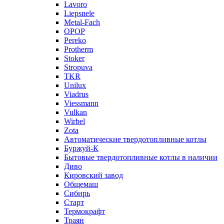
Lavoro
Liepsnele
Metal-Fach
OPOP
Pereko
Protherm
Stoker
Stropuva
TKR
Unilux
Viadrus
Viessmann
Vulkan
Wirbel
Zota
Автоматические твердотопливные котлы
Буржуй-К
Бытовые твердотопливные котлы в наличии
Диво
Кировский завод
Общемаш
Сибирь
Старт
Термокрафт
Траян