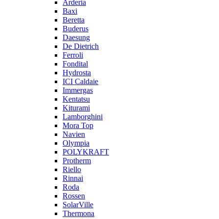
Arderia
Baxi
Beretta
Buderus
Daesung
De Dietrich
Ferroli
Fondital
Hydrosta
ICI Caldaie
Immergas
Kentatsu
Kiturami
Lamborghini
Mora Top
Navien
Olympia
POLYKRAFT
Protherm
Riello
Rinnai
Roda
Rossen
SolarVille
Thermona