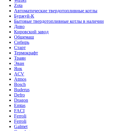
Wirbel
Zota
Автоматические твердотопливные котлы
Буржуй-К
Бытовые твердотопливные котлы в наличии
Диво
Кировский завод
Общемаш
Сибирь
Старт
Термокрафт
Траян
Эван
Яик
ACV
Atmos
Bosch
Buderus
Defro
Dragon
Emtas
FACI
Ferroli
Ferroli
Galmet