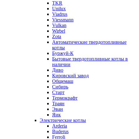
TKR
Unilux
Viadrus
Viessmann
Vulkan
Wirbel
Zota
Автоматические твердотопливные
котлы
Буржуй-К
Бытовые твердотопливные котлы в
наличии
Диво
Кировский завод
Общемаш
Сибирь
Старт
Термокрафт
Траян
Эван
Яик
Электрические котлы
Arderia
Buderus
Ferroli