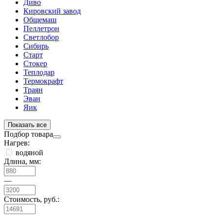
Диво
Кировский завод
Общемаш
Пеллетрон
Светлобор
Сибирь
Старт
Стокер
Теплодар
Термокрафт
Траян
Эван
Яик
Показать все
Подбор товара
Нагрев:
водяной
Длина, мм:
—
Стоимость, руб.: