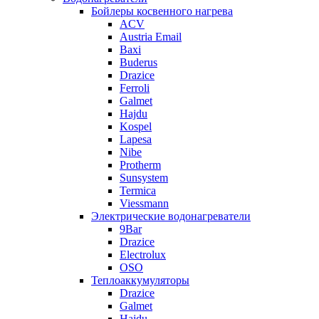
Бойлеры косвенного нагрева
ACV
Austria Email
Baxi
Buderus
Drazice
Ferroli
Galmet
Hajdu
Kospel
Lapesa
Nibe
Protherm
Sunsystem
Termica
Viessmann
Электрические водонагреватели
9Bar
Drazice
Electrolux
OSO
Теплоаккумуляторы
Drazice
Galmet
Hajdu