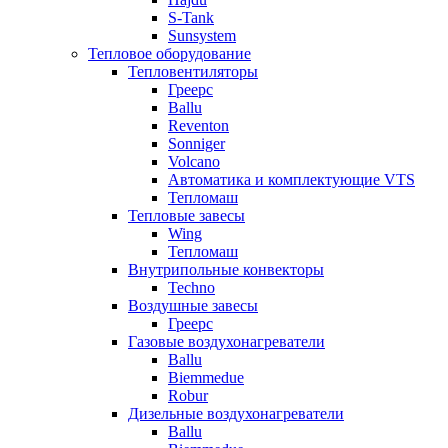
S-Tank
Sunsystem
Тепловое оборудование
Тепловентиляторы
Греерс
Ballu
Reventon
Sonniger
Volcano
Автоматика и комплектующие VTS
Тепломаш
Тепловые завесы
Wing
Тепломаш
Внутрипольные конвекторы
Techno
Воздушные завесы
Греерс
Газовые воздухонагреватели
Ballu
Biemmedue
Robur
Дизельные воздухонагреватели
Ballu