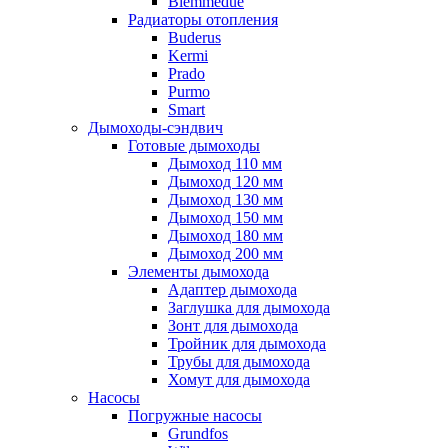
Biemmedue
Радиаторы отопления
Buderus
Kermi
Prado
Purmo
Smart
Дымоходы-сэндвич
Готовые дымоходы
Дымоход 110 мм
Дымоход 120 мм
Дымоход 130 мм
Дымоход 150 мм
Дымоход 180 мм
Дымоход 200 мм
Элементы дымохода
Адаптер дымохода
Заглушка для дымохода
Зонт для дымохода
Тройник для дымохода
Трубы для дымохода
Хомут для дымохода
Насосы
Погружные насосы
Grundfos