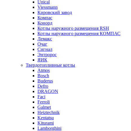
Unical
Viessmann
Кировский завод
Компас
Конорд
Котлы наружного размещения RSH
Котлы наружного размещения КОМПАС
Лемакс
Очаг
Сигнал
Энтророс
ЯИК
Твердотопливные котлы
Atmos
Bosch
Buderus
Defro
DRAGON
Faci
Ferroli
Galmet
Heiztechnik
Kentatsu
Kiturami
Lamborghini