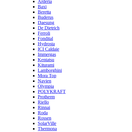
Arderia
Baxi
Beretta
Buderus
Daesung
De Dietrich
Ferroli
Fondital
Hydrosta
ICI Caldaie
Immergas
Kentatsu
Kiturami
Lamborghini
Mora Top
Navien
Olympia
POLYKRAFT
Protherm
Riello
Rinnai
Roda
Rossen
SolarVille
Thermona