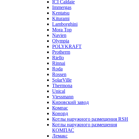
ICI Caldaie
Immergas
Kentatsu
Kiturami
Lamborghini
Mora Top
Navien
Olympia
POLYKRAFT
Protherm
Riello
Rinnai
Roda
Rossen
SolarVille
Thermona
Unical
Viessmann
Кировский завод
Компас
Конорд
Котлы наружного размещения RSH
Котлы наружного размещения
КОМПАС
Лемакс