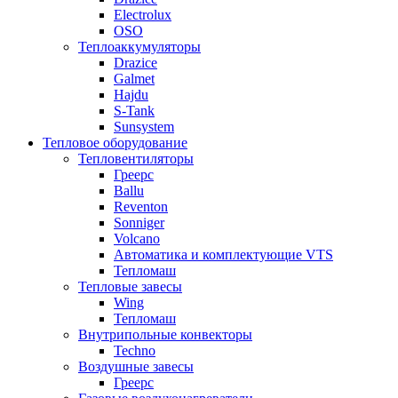
Electrolux
OSO
Теплоаккумуляторы
Drazice
Galmet
Hajdu
S-Tank
Sunsystem
Тепловое оборудование
Тепловентиляторы
Греерс
Ballu
Reventon
Sonniger
Volcano
Автоматика и комплектующие VTS
Тепломаш
Тепловые завесы
Wing
Тепломаш
Внутрипольные конвекторы
Techno
Воздушные завесы
Греерс