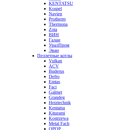
KENTATSU
Kospel
Navien
Protherm
Thermona
Zota
ВИН
Галан
УралПром
Эван
Пеллетные котлы
Vulkan
ACV
Buderus
Defro
Emtas
Faci
Galmet
Grandeg
Heiztechnik
Kentatsu
Kiturami
Kostrzewa
Metal Fach
OPOP