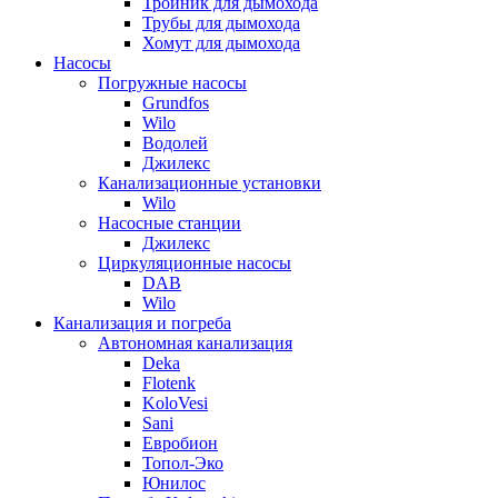
Тройник для дымохода
Трубы для дымохода
Хомут для дымохода
Насосы
Погружные насосы
Grundfos
Wilo
Водолей
Джилекс
Канализационные установки
Wilo
Насосные станции
Джилекс
Циркуляционные насосы
DAB
Wilo
Канализация и погреба
Автономная канализация
Deka
Flotenk
KoloVesi
Sani
Евробион
Топол-Эко
Юнилос