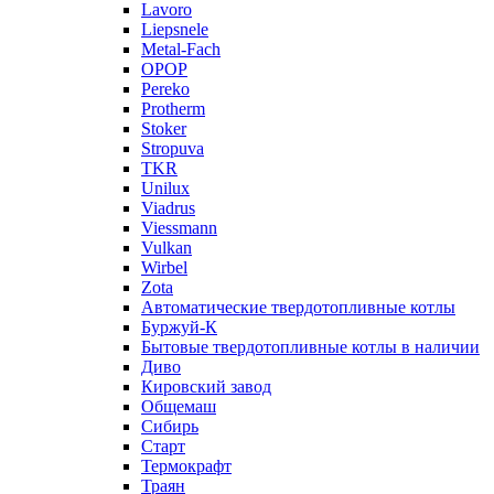
Lavoro
Liepsnele
Metal-Fach
OPOP
Pereko
Protherm
Stoker
Stropuva
TKR
Unilux
Viadrus
Viessmann
Vulkan
Wirbel
Zota
Автоматические твердотопливные котлы
Буржуй-К
Бытовые твердотопливные котлы в наличии
Диво
Кировский завод
Общемаш
Сибирь
Старт
Термокрафт
Траян