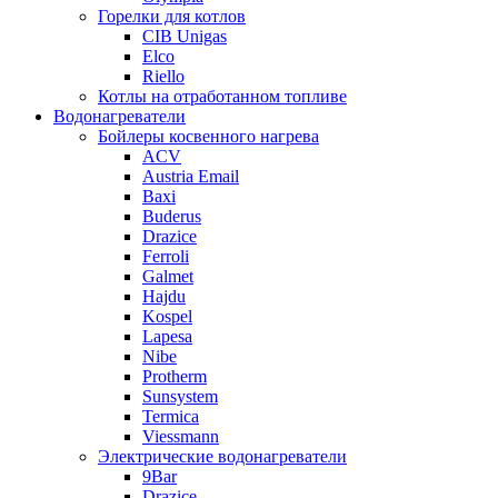
Горелки для котлов
CIB Unigas
Elco
Riello
Котлы на отработанном топливе
Водонагреватели
Бойлеры косвенного нагрева
ACV
Austria Email
Baxi
Buderus
Drazice
Ferroli
Galmet
Hajdu
Kospel
Lapesa
Nibe
Protherm
Sunsystem
Termica
Viessmann
Электрические водонагреватели
9Bar
Drazice