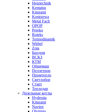
Heiztechnik
Kentatsu
Kiturami
Kostrzewa
Metal Fach
OPOP
Pereko
Roteks
Termodinamik
Wirbel
Zota
Биодом
ВСКЗ
КТМ
Общемаш
Пеллетрон
Промтепло
Светлобор
Старт
Теплодар
Дизельные котлы
Hydrosta
Kiturami
Navien
Olympia