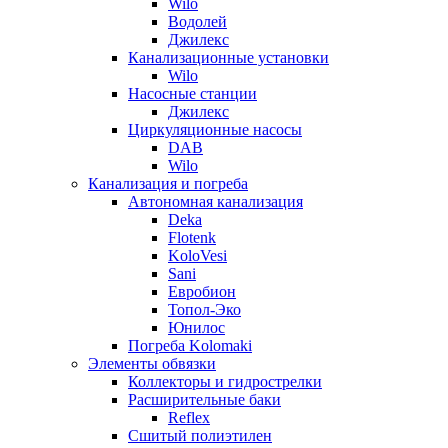
Wilo
Водолей
Джилекс
Канализационные установки
Wilo
Насосные станции
Джилекс
Циркуляционные насосы
DAB
Wilo
Канализация и погреба
Автономная канализация
Deka
Flotenk
KoloVesi
Sani
Евробион
Топол-Эко
Юнилос
Погреба Kolomaki
Элементы обвязки
Коллекторы и гидрострелки
Расширительные баки
Reflex
Сшитый полиэтилен