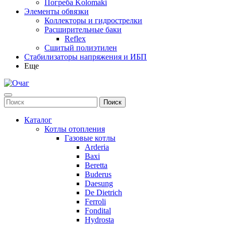
Погреба Kolomaki
Элементы обвязки
Коллекторы и гидрострелки
Расширительные баки
Reflex
Сшитый полиэтилен
Стабилизаторы напряжения и ИБП
Еще
Каталог
Котлы отопления
Газовые котлы
Arderia
Baxi
Beretta
Buderus
Daesung
De Dietrich
Ferroli
Fondital
Hydrosta