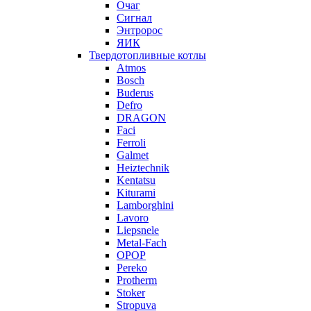
Очаг
Сигнал
Энтророс
ЯИК
Твердотопливные котлы
Atmos
Bosch
Buderus
Defro
DRAGON
Faci
Ferroli
Galmet
Heiztechnik
Kentatsu
Kiturami
Lamborghini
Lavoro
Liepsnele
Metal-Fach
OPOP
Pereko
Protherm
Stoker
Stropuva