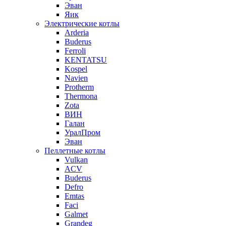
Эван
Яик
Электрические котлы
Arderia
Buderus
Ferroli
KENTATSU
Kospel
Navien
Protherm
Thermona
Zota
ВИН
Галан
УралПром
Эван
Пеллетные котлы
Vulkan
ACV
Buderus
Defro
Emtas
Faci
Galmet
Grandeg