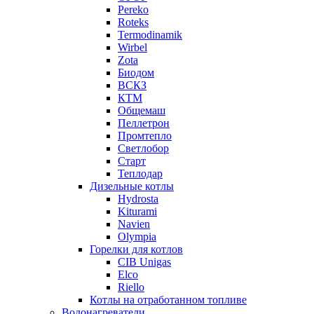
Pereko
Roteks
Termodinamik
Wirbel
Zota
Биодом
ВСКЗ
КТМ
Общемаш
Пеллетрон
Промтепло
Светлобор
Старт
Теплодар
Дизельные котлы
Hydrosta
Kiturami
Navien
Olympia
Горелки для котлов
CIB Unigas
Elco
Riello
Котлы на отработанном топливе
Водонагреватели