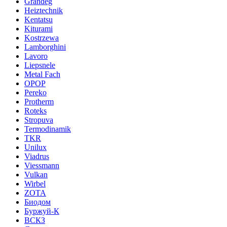
Grandeg
Heiztechnik
Kentatsu
Kiturami
Kostrzewa
Lamborghini
Lavoro
Liepsnele
Metal Fach
OPOP
Pereko
Protherm
Roteks
Stropuva
Termodinamik
TKR
Unilux
Viadrus
Viessmann
Vulkan
Wirbel
ZOTA
Биодом
Буржуй-К
ВСКЗ