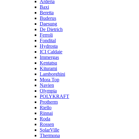
Arderia
Baxi
Beretta
Buderus
Daesung
De Dietrich
Ferroli
Fondital
Hydrosta
ICI Caldaie
Immergas
Kentatsu
Kiturami
Lamborghini
Mora Top
Navien
Olympia
POLYKRAFT
Protherm
Riello
Rinnai
Roda
Rossen
SolarVille
Thermona