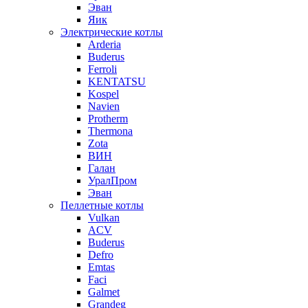
Эван
Яик
Электрические котлы
Arderia
Buderus
Ferroli
KENTATSU
Kospel
Navien
Protherm
Thermona
Zota
ВИН
Галан
УралПром
Эван
Пеллетные котлы
Vulkan
ACV
Buderus
Defro
Emtas
Faci
Galmet
Grandeg