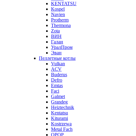
KENTATSU
Kospel
Navien
Protherm
Thermona
Zota
ВИН
Галан
УралПром
Эван
Пеллетные котлы
Vulkan
ACV
Buderus
Defro
Emtas
Faci
Galmet
Grandeg
Heiztechnik
Kentatsu
Kiturami
Kostrzewa
Metal Fach
OPOP