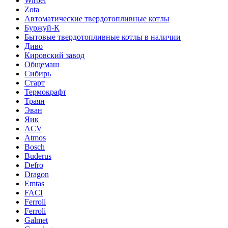
Wirbel
Zota
Автоматические твердотопливные котлы
Буржуй-К
Бытовые твердотопливные котлы в наличии
Диво
Кировский завод
Общемаш
Сибирь
Старт
Термокрафт
Траян
Эван
Яик
ACV
Atmos
Bosch
Buderus
Defro
Dragon
Emtas
FACI
Ferroli
Ferroli
Galmet