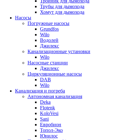
Тройник для дымохода
Трубы для дымохода
Хомут для дымохода
Насосы
Погружные насосы
Grundfos
Wilo
Водолей
Джилекс
Канализационные установки
Wilo
Насосные станции
Джилекс
Циркуляционные насосы
DAB
Wilo
Канализация и погреба
Автономная канализация
Deka
Flotenk
KoloVesi
Sani
Евробион
Топол-Эко
Юнилос