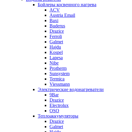
Бойлеры косвенного нагрева
ACV
Austria Email
Baxi
Buderus
Drazice
Ferroli
Galmet
Hajdu
Kospel
Lapesa
Nibe
Protherm
Sunsystem
Termica
Viessmann
Электрические водонагреватели
9Bar
Drazice
Electrolux
OSO
Теплоаккумуляторы
Drazice
Galmet
Hajdu