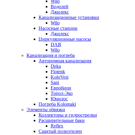
Wilo
Водолей
Джилекс
Канализационные установки
Wilo
Насосные станции
Джилекс
Циркуляционные насосы
DAB
Wilo
Канализация и погреба
Автономная канализация
Deka
Flotenk
KoloVesi
Sani
Евробион
Топол-Эко
Юнилос
Погреба Kolomaki
Элементы обвязки
Коллекторы и гидрострелки
Расширительные баки
Reflex
Сшитый полиэтилен