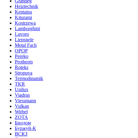
Grandeg
Heiztechnik
Kentatsu
Kiturami
Kostrzewa
Lamborghini
Lavoro
Liepsnele
Metal Fach
OPOP
Pereko
Protherm
Roteks
Stropuva
Termodinamik
TKR
Unilux
Viadrus
Viessmann
Vulkan
Wirbel
ZOTA
Биодом
Буржуй-К
ВСКЗ