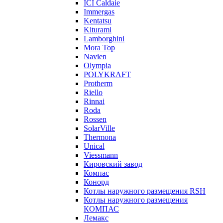
ICI Caldaie
Immergas
Kentatsu
Kiturami
Lamborghini
Mora Top
Navien
Olympia
POLYKRAFT
Protherm
Riello
Rinnai
Roda
Rossen
SolarVille
Thermona
Unical
Viessmann
Кировский завод
Компас
Конорд
Котлы наружного размещения RSH
Котлы наружного размещения
КОМПАС
Лемакс