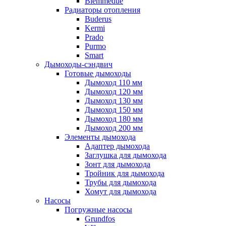
Biemmedue
Радиаторы отопления
Buderus
Kermi
Prado
Purmo
Smart
Дымоходы-сэндвич
Готовые дымоходы
Дымоход 110 мм
Дымоход 120 мм
Дымоход 130 мм
Дымоход 150 мм
Дымоход 180 мм
Дымоход 200 мм
Элементы дымохода
Адаптер дымохода
Заглушка для дымохода
Зонт для дымохода
Тройник для дымохода
Трубы для дымохода
Хомут для дымохода
Насосы
Погружные насосы
Grundfos