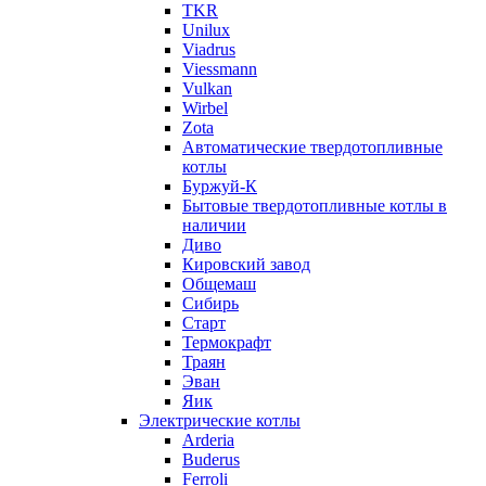
TKR
Unilux
Viadrus
Viessmann
Vulkan
Wirbel
Zota
Автоматические твердотопливные
котлы
Буржуй-К
Бытовые твердотопливные котлы в
наличии
Диво
Кировский завод
Общемаш
Сибирь
Старт
Термокрафт
Траян
Эван
Яик
Электрические котлы
Arderia
Buderus
Ferroli