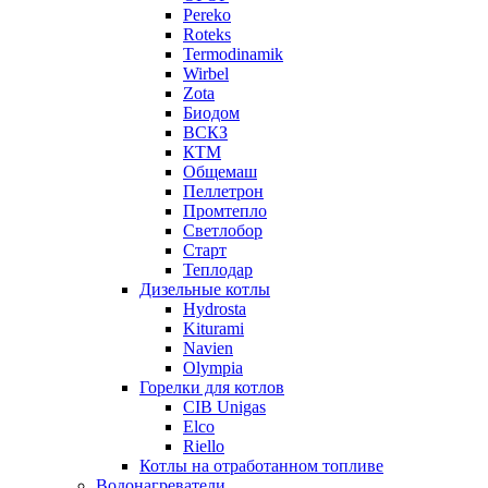
Pereko
Roteks
Termodinamik
Wirbel
Zota
Биодом
ВСКЗ
КТМ
Общемаш
Пеллетрон
Промтепло
Светлобор
Старт
Теплодар
Дизельные котлы
Hydrosta
Kiturami
Navien
Olympia
Горелки для котлов
CIB Unigas
Elco
Riello
Котлы на отработанном топливе
Водонагреватели