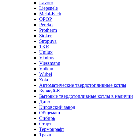
Lavoro
Liepsnele
Metal-Fach
OPOP
Pereko
Protherm
Stoker
Stropuva
TKR
Unilux
Viadrus
Viessmann
Vulkan
Wirbel
Zota
Автоматические твердотопливные котлы
Буржуй-К
Бытовые твердотопливные котлы в наличии
Диво
Кировский завод
Общемаш
Сибирь
Старт
Термокрафт
Траян