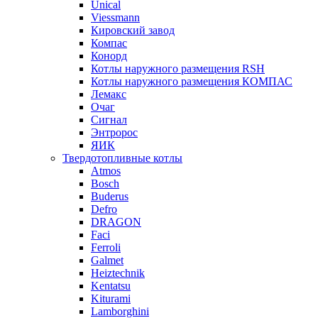
Unical
Viessmann
Кировский завод
Компас
Конорд
Котлы наружного размещения RSH
Котлы наружного размещения КОМПАС
Лемакс
Очаг
Сигнал
Энтророс
ЯИК
Твердотопливные котлы
Atmos
Bosch
Buderus
Defro
DRAGON
Faci
Ferroli
Galmet
Heiztechnik
Kentatsu
Kiturami
Lamborghini