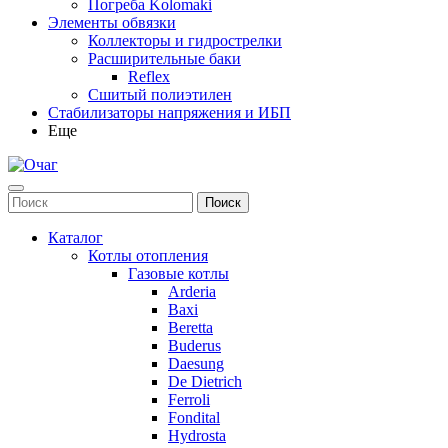
Погреба Kolomaki
Элементы обвязки
Коллекторы и гидрострелки
Расширительные баки
Reflex
Сшитый полиэтилен
Стабилизаторы напряжения и ИБП
Еще
Каталог
Котлы отопления
Газовые котлы
Arderia
Baxi
Beretta
Buderus
Daesung
De Dietrich
Ferroli
Fondital
Hydrosta