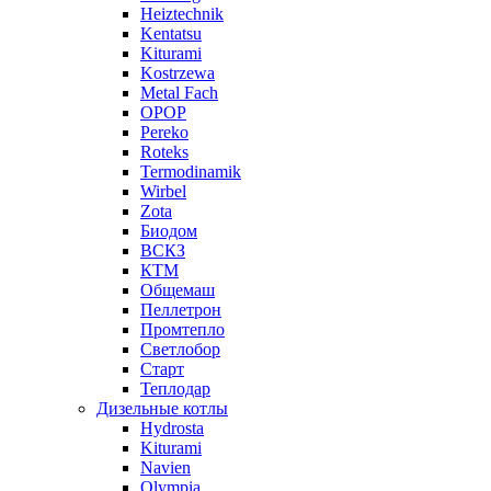
Heiztechnik
Kentatsu
Kiturami
Kostrzewa
Metal Fach
OPOP
Pereko
Roteks
Termodinamik
Wirbel
Zota
Биодом
ВСКЗ
КТМ
Общемаш
Пеллетрон
Промтепло
Светлобор
Старт
Теплодар
Дизельные котлы
Hydrosta
Kiturami
Navien
Olympia