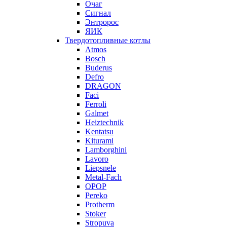
Очаг
Сигнал
Энтророс
ЯИК
Твердотопливные котлы
Atmos
Bosch
Buderus
Defro
DRAGON
Faci
Ferroli
Galmet
Heiztechnik
Kentatsu
Kiturami
Lamborghini
Lavoro
Liepsnele
Metal-Fach
OPOP
Pereko
Protherm
Stoker
Stropuva