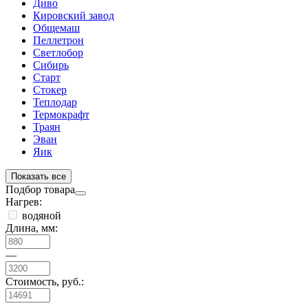
Диво
Кировский завод
Общемаш
Пеллетрон
Светлобор
Сибирь
Старт
Стокер
Теплодар
Термокрафт
Траян
Эван
Яик
Показать все
Подбор товара
Нагрев:
водяной
Длина, мм:
—
Стоимость, руб.: