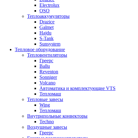
Electrolux
OSO
Теплоаккумуляторы
Drazice
Galmet
Hajdu
S-Tank
Sunsystem
Тепловое оборудование
Тепловентиляторы
Греерс
Ballu
Reventon
Sonniger
Volcano
Автоматика и комплектующие VTS
Тепломаш
Тепловые завесы
Wing
Тепломаш
Внутрипольные конвекторы
Techno
Воздушные завесы
Греерс