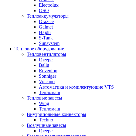
Electrolux
OSO
Теплоаккумуляторы
Drazice
Galmet
Hajdu
S-Tank
Sunsystem
Тепловое оборудование
Тепловентиляторы
Греерс
Ballu
Reventon
Sonniger
Volcano
Автоматика и комплектующие VTS
Тепломаш
Тепловые завесы
Wing
Тепломаш
Внутрипольные конвекторы
Techno
Воздушные завесы
Греерс