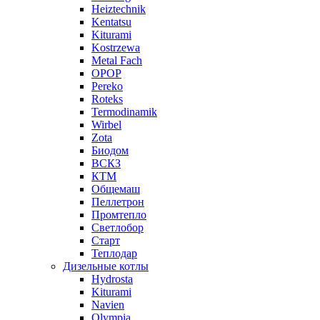
Heiztechnik
Kentatsu
Kiturami
Kostrzewa
Metal Fach
OPOP
Pereko
Roteks
Termodinamik
Wirbel
Zota
Биодом
ВСКЗ
КТМ
Общемаш
Пеллетрон
Промтепло
Светлобор
Старт
Теплодар
Дизельные котлы
Hydrosta
Kiturami
Navien
Olympia