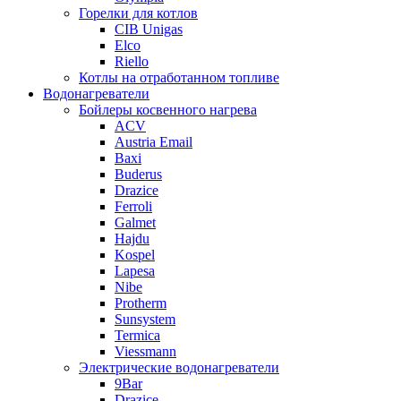
Горелки для котлов
CIB Unigas
Elco
Riello
Котлы на отработанном топливе
Водонагреватели
Бойлеры косвенного нагрева
ACV
Austria Email
Baxi
Buderus
Drazice
Ferroli
Galmet
Hajdu
Kospel
Lapesa
Nibe
Protherm
Sunsystem
Termica
Viessmann
Электрические водонагреватели
9Bar
Drazice