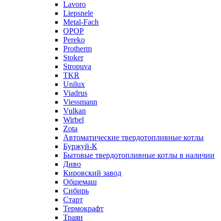
Lavoro
Liepsnele
Metal-Fach
OPOP
Pereko
Protherm
Stoker
Stropuva
TKR
Unilux
Viadrus
Viessmann
Vulkan
Wirbel
Zota
Автоматические твердотопливные котлы
Буржуй-К
Бытовые твердотопливные котлы в наличии
Диво
Кировский завод
Общемаш
Сибирь
Старт
Термокрафт
Траян