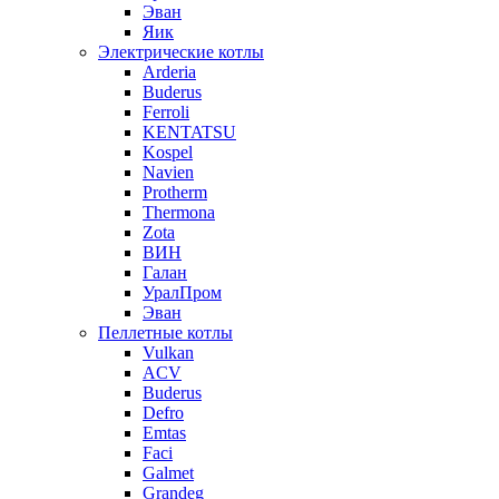
Эван
Яик
Электрические котлы
Arderia
Buderus
Ferroli
KENTATSU
Kospel
Navien
Protherm
Thermona
Zota
ВИН
Галан
УралПром
Эван
Пеллетные котлы
Vulkan
ACV
Buderus
Defro
Emtas
Faci
Galmet
Grandeg