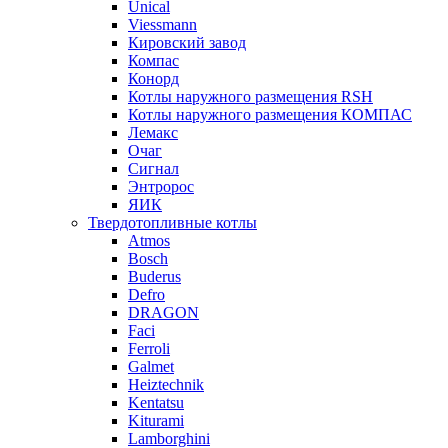
Unical
Viessmann
Кировский завод
Компас
Конорд
Котлы наружного размещения RSH
Котлы наружного размещения КОМПАС
Лемакс
Очаг
Сигнал
Энтророс
ЯИК
Твердотопливные котлы
Atmos
Bosch
Buderus
Defro
DRAGON
Faci
Ferroli
Galmet
Heiztechnik
Kentatsu
Kiturami
Lamborghini