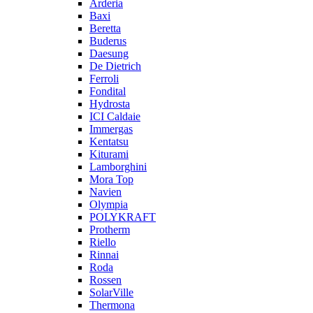
Arderia
Baxi
Beretta
Buderus
Daesung
De Dietrich
Ferroli
Fondital
Hydrosta
ICI Caldaie
Immergas
Kentatsu
Kiturami
Lamborghini
Mora Top
Navien
Olympia
POLYKRAFT
Protherm
Riello
Rinnai
Roda
Rossen
SolarVille
Thermona