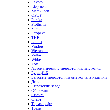
Lavoro
Liepsnele
Metal-Fach
OPOP
Pereko
Protherm
Stoker
Stropuva
TKR
Unilux
Viadrus
Viessmann
Vulkan
Wirbel
Zota
Автоматические твердотопливные котлы
Буржуй-К
Бытовые твердотопливные котлы в наличии
Диво
Кировский завод
Общемаш
Сибирь
Старт
Термокрафт
Траян