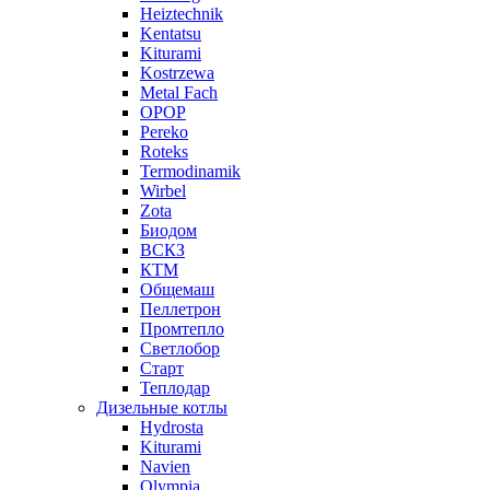
Heiztechnik
Kentatsu
Kiturami
Kostrzewa
Metal Fach
OPOP
Pereko
Roteks
Termodinamik
Wirbel
Zota
Биодом
ВСКЗ
КТМ
Общемаш
Пеллетрон
Промтепло
Светлобор
Старт
Теплодар
Дизельные котлы
Hydrosta
Kiturami
Navien
Olympia