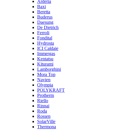
Arderia
Baxi
Beretta
Buderus
Daesung
De Dietrich
Ferroli
Fondital
Hydrosta
ICI Caldaie
Immergas
Kentatsu
Kiturami
Lamborghini
Mora Top
Navien
Olympia
POLYKRAFT
Protherm
Riello
Rinnai
Roda
Rossen
SolarVille
Thermona