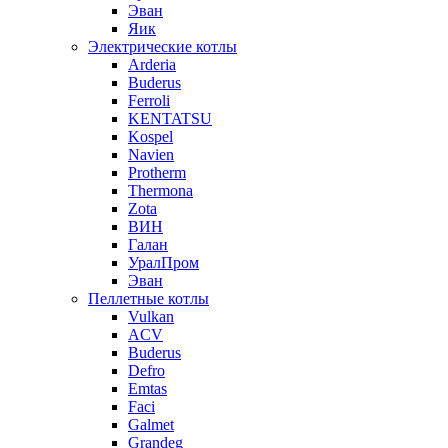
Эван
Яик
Электрические котлы
Arderia
Buderus
Ferroli
KENTATSU
Kospel
Navien
Protherm
Thermona
Zota
ВИН
Галан
УралПром
Эван
Пеллетные котлы
Vulkan
ACV
Buderus
Defro
Emtas
Faci
Galmet
Grandeg