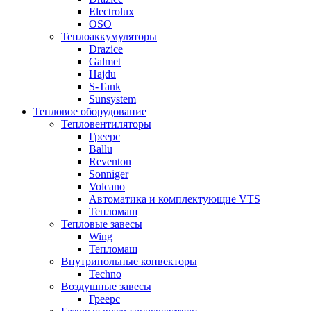
Electrolux
OSO
Теплоаккумуляторы
Drazice
Galmet
Hajdu
S-Tank
Sunsystem
Тепловое оборудование
Тепловентиляторы
Греерс
Ballu
Reventon
Sonniger
Volcano
Автоматика и комплектующие VTS
Тепломаш
Тепловые завесы
Wing
Тепломаш
Внутрипольные конвекторы
Techno
Воздушные завесы
Греерс