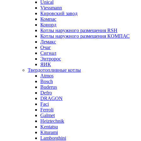
Unical
Viessmann
Кировский завод
Компас
Конорд
Котлы наружного размещения RSH
Котлы наружного размещения КОМПАС
Лемакс
Очаг
Сигнал
Энтророс
ЯИК
Твердотопливные котлы
Atmos
Bosch
Buderus
Defro
DRAGON
Faci
Ferroli
Galmet
Heiztechnik
Kentatsu
Kiturami
Lamborghini