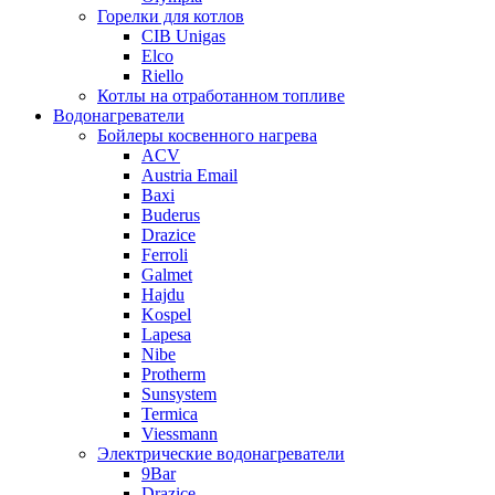
Горелки для котлов
CIB Unigas
Elco
Riello
Котлы на отработанном топливе
Водонагреватели
Бойлеры косвенного нагрева
ACV
Austria Email
Baxi
Buderus
Drazice
Ferroli
Galmet
Hajdu
Kospel
Lapesa
Nibe
Protherm
Sunsystem
Termica
Viessmann
Электрические водонагреватели
9Bar
Drazice