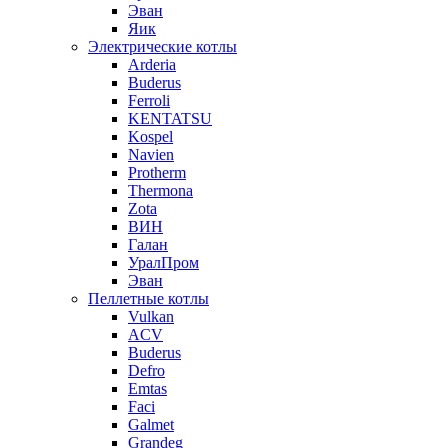
Эван
Яик
Электрические котлы
Arderia
Buderus
Ferroli
KENTATSU
Kospel
Navien
Protherm
Thermona
Zota
ВИН
Галан
УралПром
Эван
Пеллетные котлы
Vulkan
ACV
Buderus
Defro
Emtas
Faci
Galmet
Grandeg