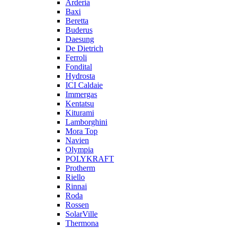
Arderia
Baxi
Beretta
Buderus
Daesung
De Dietrich
Ferroli
Fondital
Hydrosta
ICI Caldaie
Immergas
Kentatsu
Kiturami
Lamborghini
Mora Top
Navien
Olympia
POLYKRAFT
Protherm
Riello
Rinnai
Roda
Rossen
SolarVille
Thermona