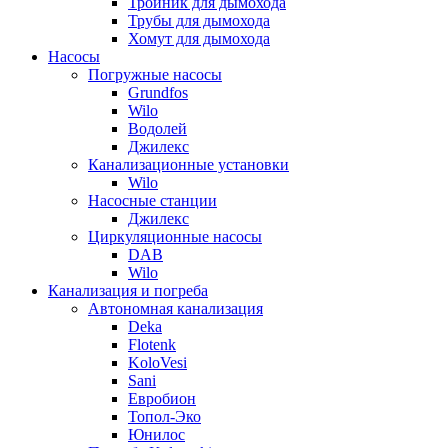
Тройник для дымохода
Трубы для дымохода
Хомут для дымохода
Насосы
Погружные насосы
Grundfos
Wilo
Водолей
Джилекс
Канализационные установки
Wilo
Насосные станции
Джилекс
Циркуляционные насосы
DAB
Wilo
Канализация и погреба
Автономная канализация
Deka
Flotenk
KoloVesi
Sani
Евробион
Топол-Эко
Юнилос