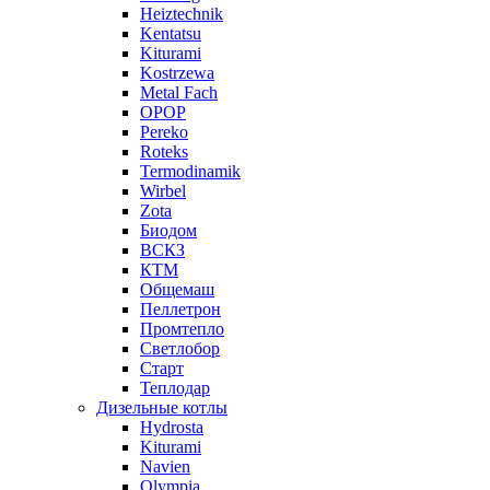
Heiztechnik
Kentatsu
Kiturami
Kostrzewa
Metal Fach
OPOP
Pereko
Roteks
Termodinamik
Wirbel
Zota
Биодом
ВСКЗ
КТМ
Общемаш
Пеллетрон
Промтепло
Светлобор
Старт
Теплодар
Дизельные котлы
Hydrosta
Kiturami
Navien
Olympia