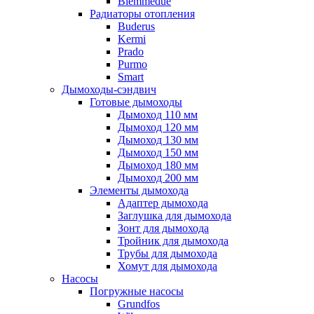
Biemmedue
Радиаторы отопления
Buderus
Kermi
Prado
Purmo
Smart
Дымоходы-сэндвич
Готовые дымоходы
Дымоход 110 мм
Дымоход 120 мм
Дымоход 130 мм
Дымоход 150 мм
Дымоход 180 мм
Дымоход 200 мм
Элементы дымохода
Адаптер дымохода
Заглушка для дымохода
Зонт для дымохода
Тройник для дымохода
Трубы для дымохода
Хомут для дымохода
Насосы
Погружные насосы
Grundfos