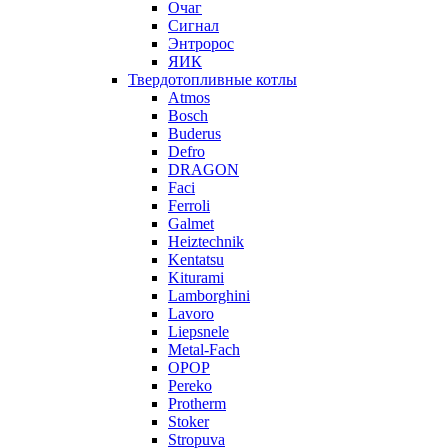
Очаг
Сигнал
Энтророс
ЯИК
Твердотопливные котлы
Atmos
Bosch
Buderus
Defro
DRAGON
Faci
Ferroli
Galmet
Heiztechnik
Kentatsu
Kiturami
Lamborghini
Lavoro
Liepsnele
Metal-Fach
OPOP
Pereko
Protherm
Stoker
Stropuva