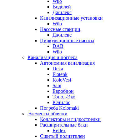
Wilo
Водолей
Джилекс
Канализационные установки
Wilo
Насосные станции
Джилекс
Циркуляционные насосы
DAB
Wilo
Канализация и погреба
Автономная канализация
Deka
Flotenk
KoloVesi
Sani
Евробион
Топол-Эко
Юнилос
Погреба Kolomaki
Элементы обвязки
Коллекторы и гидрострелки
Расширительные баки
Reflex
Сшитый полиэтилен