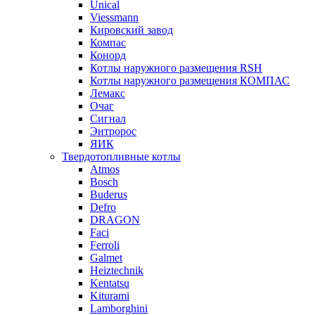
Unical
Viessmann
Кировский завод
Компас
Конорд
Котлы наружного размещения RSH
Котлы наружного размещения КОМПАС
Лемакс
Очаг
Сигнал
Энтророс
ЯИК
Твердотопливные котлы
Atmos
Bosch
Buderus
Defro
DRAGON
Faci
Ferroli
Galmet
Heiztechnik
Kentatsu
Kiturami
Lamborghini