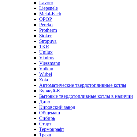
Lavoro
Liepsnele
Metal-Fach
OPOP
Pereko
Protherm
Stoker
Stropuva
TKR
Unilux
Viadrus
Viessmann
Vulkan
Wirbel
Zota
Автоматические твердотопливные котлы
Буржуй-К
Бытовые твердотопливные котлы в наличии
Диво
Кировский завод
Общемаш
Сибирь
Старт
Термокрафт
Траян