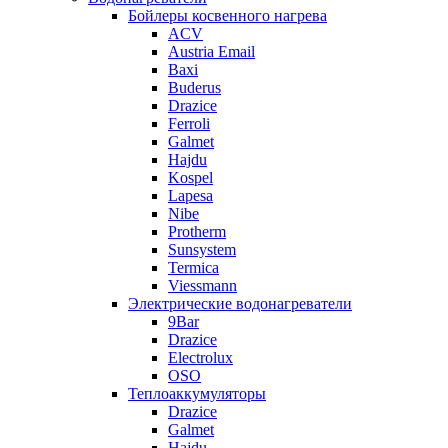
Бойлеры косвенного нагрева
ACV
Austria Email
Baxi
Buderus
Drazice
Ferroli
Galmet
Hajdu
Kospel
Lapesa
Nibe
Protherm
Sunsystem
Termica
Viessmann
Электрические водонагреватели
9Bar
Drazice
Electrolux
OSO
Теплоаккумуляторы
Drazice
Galmet
Hajdu