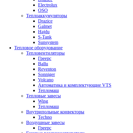
Electrolux
OSO
Теплоаккумуляторы
Drazice
Galmet
Hajdu
S-Tank
Sunsystem
Тепловое оборудование
Тепловентиляторы
Греерс
Ballu
Reventon
Sonniger
Volcano
Автоматика и комплектующие VTS
Тепломаш
Тепловые завесы
Wing
Тепломаш
Внутрипольные конвекторы
Techno
Воздушные завесы
Греерс