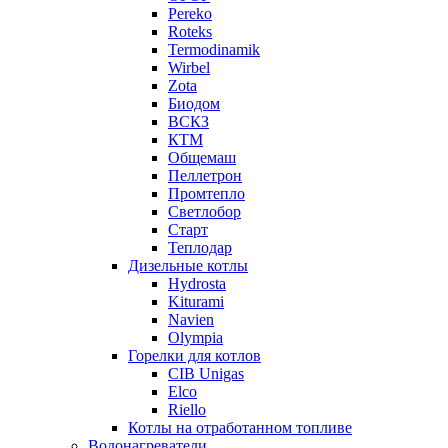
Pereko
Roteks
Termodinamik
Wirbel
Zota
Биодом
ВСКЗ
КТМ
Общемаш
Пеллетрон
Промтепло
Светлобор
Старт
Теплодар
Дизельные котлы
Hydrosta
Kiturami
Navien
Olympia
Горелки для котлов
CIB Unigas
Elco
Riello
Котлы на отработанном топливе
Водонагреватели