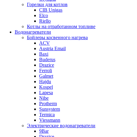
Горелки для котлов
CIB Unigas
Elco
Riello
Котлы на отработанном топливе
Водонагреватели
Бойлеры косвенного нагрева
ACV
Austria Email
Baxi
Buderus
Drazice
Ferroli
Galmet
Hajdu
Kospel
Lapesa
Nibe
Protherm
Sunsystem
Termica
Viessmann
Электрические водонагреватели
9Bar
Drazice