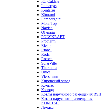
ICI Caldaie
Immergas
Kentatsu
Kiturami
Lamborghini
Mora Top
Navien
Olympia
POLYKRAFT
Protherm
Riello
Rinnai
Roda
Rossen
SolarVille
Thermona
Unical
Viessmann
Кировский завод
Компас
Конорд
Котлы наружного размещения RSH
Котлы наружного размещения
КОМПАС
Лемакс