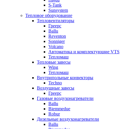
S-Tank
Sunsystem
Тепловое оборудование
Тепловентиляторы
Греерс
Ballu
Reventon
Sonniger
Volcano
Автоматика и комплектующие VTS
Тепломаш
Тепловые завесы
Wing
Тепломаш
Внутрипольные конвекторы
Techno
Воздушные завесы
Греерс
Газовые воздухонагреватели
Ballu
Biemmedue
Robur
Дизельные воздухонагреватели
Ballu