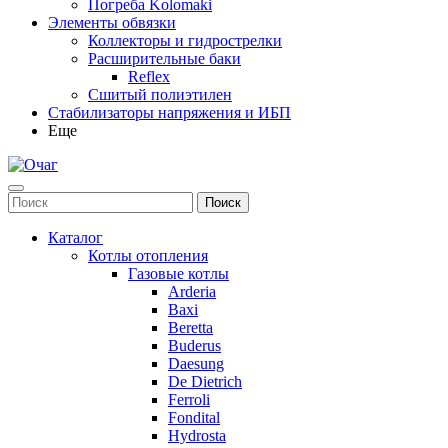
Погреба Kolomaki
Элементы обвязки
Коллекторы и гидрострелки
Расширительные баки
Reflex
Сшитый полиэтилен
Стабилизаторы напряжения и ИБП
Еще
Каталог
Котлы отопления
Газовые котлы
Arderia
Baxi
Beretta
Buderus
Daesung
De Dietrich
Ferroli
Fondital
Hydrosta