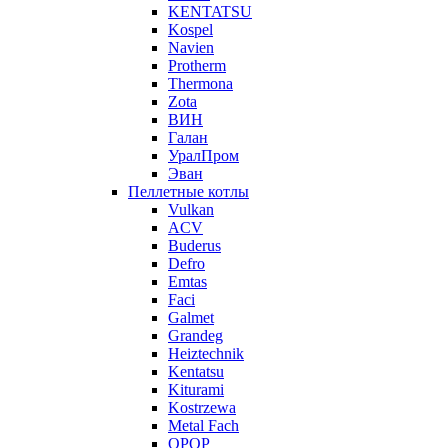
KENTATSU
Kospel
Navien
Protherm
Thermona
Zota
ВИН
Галан
УралПром
Эван
Пеллетные котлы
Vulkan
ACV
Buderus
Defro
Emtas
Faci
Galmet
Grandeg
Heiztechnik
Kentatsu
Kiturami
Kostrzewa
Metal Fach
OPOP