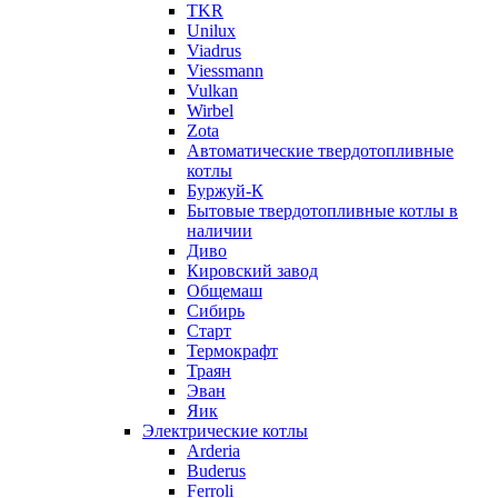
TKR
Unilux
Viadrus
Viessmann
Vulkan
Wirbel
Zota
Автоматические твердотопливные
котлы
Буржуй-К
Бытовые твердотопливные котлы в
наличии
Диво
Кировский завод
Общемаш
Сибирь
Старт
Термокрафт
Траян
Эван
Яик
Электрические котлы
Arderia
Buderus
Ferroli