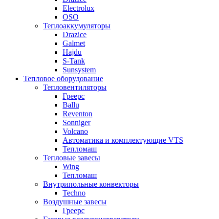
Electrolux
OSO
Теплоаккумуляторы
Drazice
Galmet
Hajdu
S-Tank
Sunsystem
Тепловое оборудование
Тепловентиляторы
Греерс
Ballu
Reventon
Sonniger
Volcano
Автоматика и комплектующие VTS
Тепломаш
Тепловые завесы
Wing
Тепломаш
Внутрипольные конвекторы
Techno
Воздушные завесы
Греерс