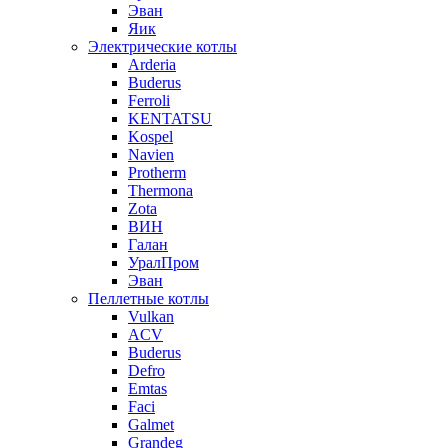
Эван
Яик
Электрические котлы
Arderia
Buderus
Ferroli
KENTATSU
Kospel
Navien
Protherm
Thermona
Zota
ВИН
Галан
УралПром
Эван
Пеллетные котлы
Vulkan
ACV
Buderus
Defro
Emtas
Faci
Galmet
Grandeg