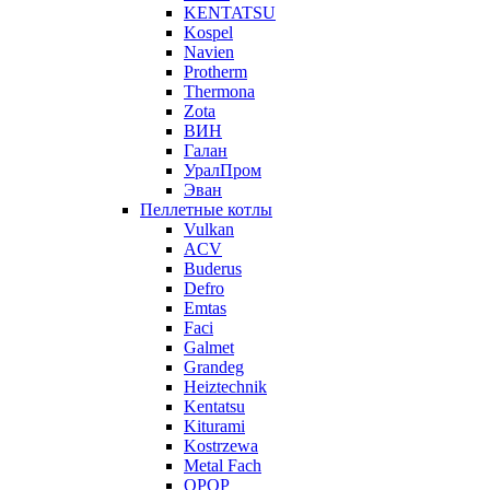
KENTATSU
Kospel
Navien
Protherm
Thermona
Zota
ВИН
Галан
УралПром
Эван
Пеллетные котлы
Vulkan
ACV
Buderus
Defro
Emtas
Faci
Galmet
Grandeg
Heiztechnik
Kentatsu
Kiturami
Kostrzewa
Metal Fach
OPOP