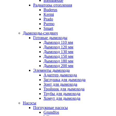
Biemmedue
Радиаторы отопления
Buderus
Kermi
Prado
Purmo
Smart
Дымоходы-сэндвич
Готовые дымоходы
Дымоход 110 мм
Дымоход 120 мм
Дымоход 130 мм
Дымоход 150 мм
Дымоход 180 мм
Дымоход 200 мм
Элементы дымохода
Адаптер дымохода
Заглушка для дымохода
Зонт для дымохода
Тройник для дымохода
Трубы для дымохода
Хомут для дымохода
Насосы
Погружные насосы
Grundfos