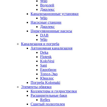
Wilo
Водолей
Джилекс
Канализационные установки
Wilo
Насосные станции
Джилекс
Циркуляционные насосы
DAB
Wilo
Канализация и погреба
Автономная канализация
Deka
Flotenk
KoloVesi
Sani
Евробион
Топол-Эко
Юнилос
Погреба Kolomaki
Элементы обвязки
Коллекторы и гидрострелки
Расширительные баки
Reflex
Сшитый полиэтилен