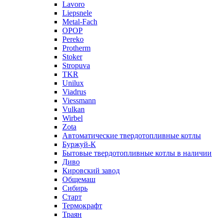
Lavoro
Liepsnele
Metal-Fach
OPOP
Pereko
Protherm
Stoker
Stropuva
TKR
Unilux
Viadrus
Viessmann
Vulkan
Wirbel
Zota
Автоматические твердотопливные котлы
Буржуй-К
Бытовые твердотопливные котлы в наличии
Диво
Кировский завод
Общемаш
Сибирь
Старт
Термокрафт
Траян