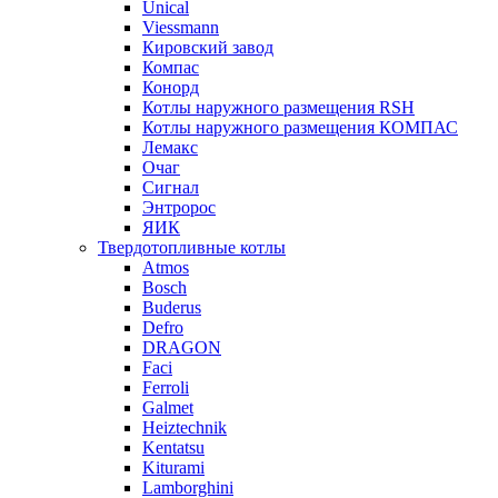
Unical
Viessmann
Кировский завод
Компас
Конорд
Котлы наружного размещения RSH
Котлы наружного размещения КОМПАС
Лемакс
Очаг
Сигнал
Энтророс
ЯИК
Твердотопливные котлы
Atmos
Bosch
Buderus
Defro
DRAGON
Faci
Ferroli
Galmet
Heiztechnik
Kentatsu
Kiturami
Lamborghini