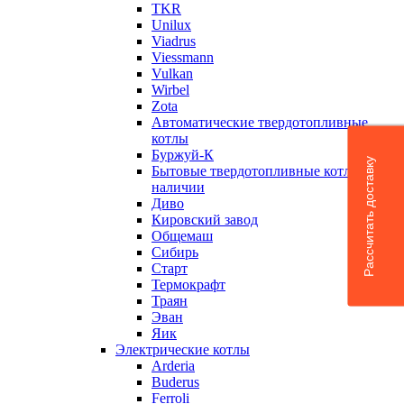
TKR
Unilux
Viadrus
Viessmann
Vulkan
Wirbel
Zota
Автоматические твердотопливные
котлы
Буржуй-К
Рассчитать доставку
Бытовые твердотопливные котлы в
наличии
Диво
Кировский завод
Общемаш
Сибирь
Старт
Термокрафт
Траян
Эван
Яик
Электрические котлы
Arderia
Buderus
Ferroli