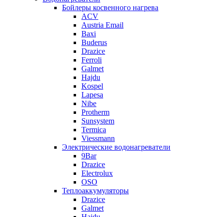
Бойлеры косвенного нагрева
ACV
Austria Email
Baxi
Buderus
Drazice
Ferroli
Galmet
Hajdu
Kospel
Lapesa
Nibe
Protherm
Sunsystem
Termica
Viessmann
Электрические водонагреватели
9Bar
Drazice
Electrolux
OSO
Теплоаккумуляторы
Drazice
Galmet
Hajdu