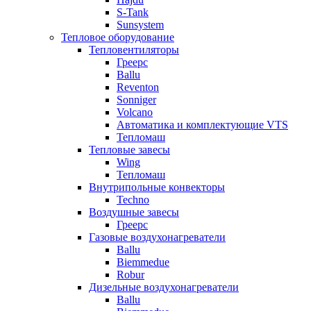
S-Tank
Sunsystem
Тепловое оборудование
Тепловентиляторы
Греерс
Ballu
Reventon
Sonniger
Volcano
Автоматика и комплектующие VTS
Тепломаш
Тепловые завесы
Wing
Тепломаш
Внутрипольные конвекторы
Techno
Воздушные завесы
Греерс
Газовые воздухонагреватели
Ballu
Biemmedue
Robur
Дизельные воздухонагреватели
Ballu