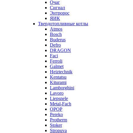
Очаг
Сигнал
Энтророс
ЯИК
Твердотопливные котлы
Atmos
Bosch
Buderus
Defro
DRAGON
Faci
Ferroli
Galmet
Heiztechnik
Kentatsu
Kiturami
Lamborghini
Lavoro
Liepsnele
Metal-Fach
OPOP
Pereko
Protherm
Stoker
Stropuva