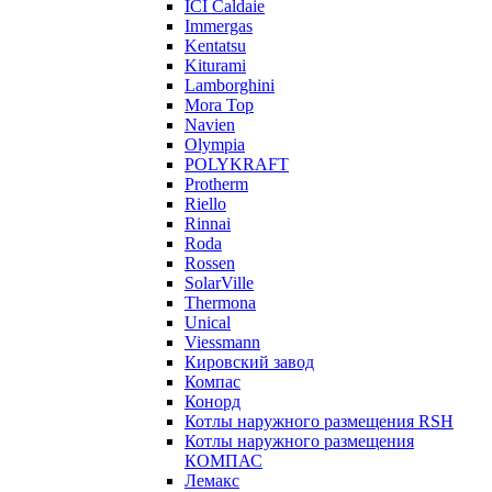
ICI Caldaie
Immergas
Kentatsu
Kiturami
Lamborghini
Mora Top
Navien
Olympia
POLYKRAFT
Protherm
Riello
Rinnai
Roda
Rossen
SolarVille
Thermona
Unical
Viessmann
Кировский завод
Компас
Конорд
Котлы наружного размещения RSH
Котлы наружного размещения
КОМПАС
Лемакс