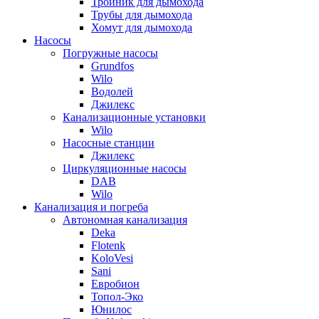
Тройник для дымохода
Трубы для дымохода
Хомут для дымохода
Насосы
Погружные насосы
Grundfos
Wilo
Водолей
Джилекс
Канализационные установки
Wilo
Насосные станции
Джилекс
Циркуляционные насосы
DAB
Wilo
Канализация и погреба
Автономная канализация
Deka
Flotenk
KoloVesi
Sani
Евробион
Топол-Эко
Юнилос