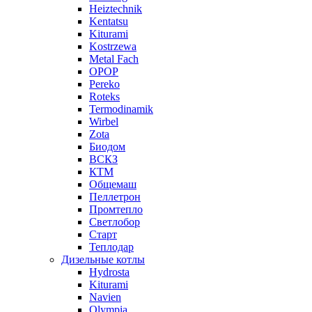
Heiztechnik
Kentatsu
Kiturami
Kostrzewa
Metal Fach
OPOP
Pereko
Roteks
Termodinamik
Wirbel
Zota
Биодом
ВСКЗ
КТМ
Общемаш
Пеллетрон
Промтепло
Светлобор
Старт
Теплодар
Дизельные котлы
Hydrosta
Kiturami
Navien
Olympia