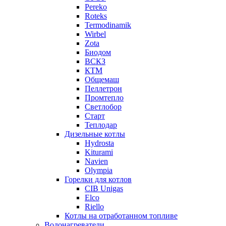
Pereko
Roteks
Termodinamik
Wirbel
Zota
Биодом
ВСКЗ
КТМ
Общемаш
Пеллетрон
Промтепло
Светлобор
Старт
Теплодар
Дизельные котлы
Hydrosta
Kiturami
Navien
Olympia
Горелки для котлов
CIB Unigas
Elco
Riello
Котлы на отработанном топливе
Водонагреватели