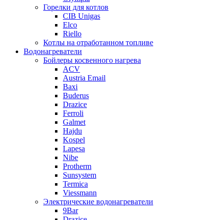
Горелки для котлов
CIB Unigas
Elco
Riello
Котлы на отработанном топливе
Водонагреватели
Бойлеры косвенного нагрева
ACV
Austria Email
Baxi
Buderus
Drazice
Ferroli
Galmet
Hajdu
Kospel
Lapesa
Nibe
Protherm
Sunsystem
Termica
Viessmann
Электрические водонагреватели
9Bar
Drazice