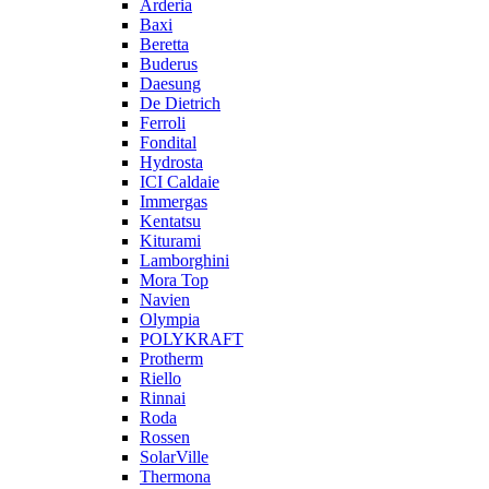
Arderia
Baxi
Beretta
Buderus
Daesung
De Dietrich
Ferroli
Fondital
Hydrosta
ICI Caldaie
Immergas
Kentatsu
Kiturami
Lamborghini
Mora Top
Navien
Olympia
POLYKRAFT
Protherm
Riello
Rinnai
Roda
Rossen
SolarVille
Thermona