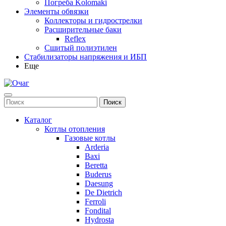
Погреба Kolomaki
Элементы обвязки
Коллекторы и гидрострелки
Расширительные баки
Reflex
Сшитый полиэтилен
Стабилизаторы напряжения и ИБП
Еще
Каталог
Котлы отопления
Газовые котлы
Arderia
Baxi
Beretta
Buderus
Daesung
De Dietrich
Ferroli
Fondital
Hydrosta