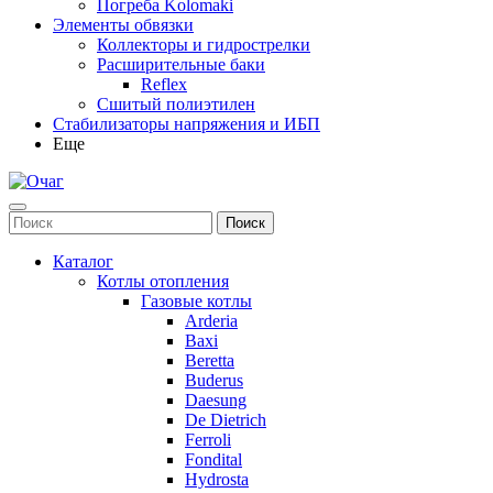
Погреба Kolomaki
Элементы обвязки
Коллекторы и гидрострелки
Расширительные баки
Reflex
Сшитый полиэтилен
Стабилизаторы напряжения и ИБП
Еще
Каталог
Котлы отопления
Газовые котлы
Arderia
Baxi
Beretta
Buderus
Daesung
De Dietrich
Ferroli
Fondital
Hydrosta