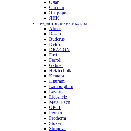
Очаг
Сигнал
Энтророс
ЯИК
Твердотопливные котлы
Atmos
Bosch
Buderus
Defro
DRAGON
Faci
Ferroli
Galmet
Heiztechnik
Kentatsu
Kiturami
Lamborghini
Lavoro
Liepsnele
Metal-Fach
OPOP
Pereko
Protherm
Stoker
Stropuva