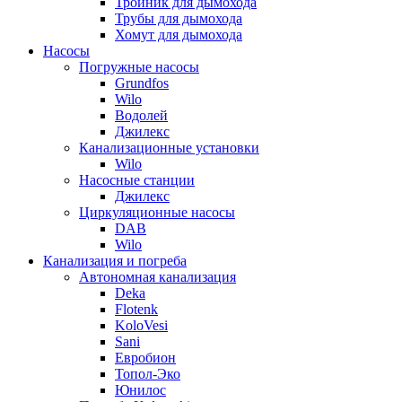
Тройник для дымохода
Трубы для дымохода
Хомут для дымохода
Насосы
Погружные насосы
Grundfos
Wilo
Водолей
Джилекс
Канализационные установки
Wilo
Насосные станции
Джилекс
Циркуляционные насосы
DAB
Wilo
Канализация и погреба
Автономная канализация
Deka
Flotenk
KoloVesi
Sani
Евробион
Топол-Эко
Юнилос