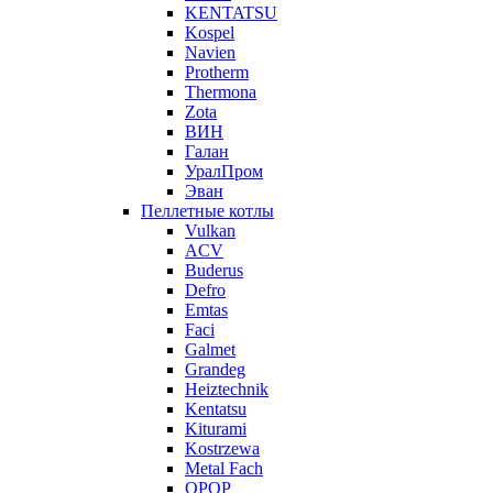
KENTATSU
Kospel
Navien
Protherm
Thermona
Zota
ВИН
Галан
УралПром
Эван
Пеллетные котлы
Vulkan
ACV
Buderus
Defro
Emtas
Faci
Galmet
Grandeg
Heiztechnik
Kentatsu
Kiturami
Kostrzewa
Metal Fach
OPOP