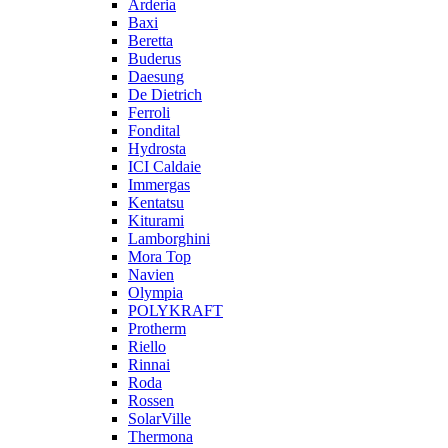
Arderia
Baxi
Beretta
Buderus
Daesung
De Dietrich
Ferroli
Fondital
Hydrosta
ICI Caldaie
Immergas
Kentatsu
Kiturami
Lamborghini
Mora Top
Navien
Olympia
POLYKRAFT
Protherm
Riello
Rinnai
Roda
Rossen
SolarVille
Thermona