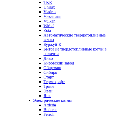
TKR
Unilux
Viadrus
Viessmann
Vulkan
Wirbel
Zota
Автоматические твердотопливные
котлы
Буржуй-К
Бытовые твердотопливные котлы в
наличии
Диво
Кировский завод
Общемаш
Сибирь
Старт
Термокрафт
Траян
Эван
Яик
Электрические котлы
Arderia
Buderus
Ferroli