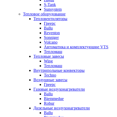
S-Tank
Sunsystem
Тепловое оборудование
Тепловентиляторы
Греерс
Ballu
Reventon
Sonniger
Volcano
Автоматика и комплектующие VTS
Тепломаш
Тепловые завесы
Wing
Тепломаш
Внутрипольные конвекторы
Techno
Воздушные завесы
Греерс
Газовые воздухонагреватели
Ballu
Biemmedue
Robur
Дизельные воздухонагреватели
Ballu