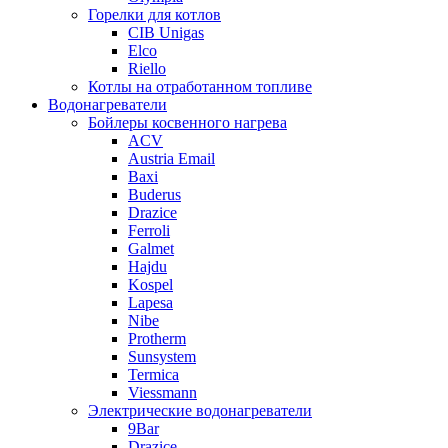
Горелки для котлов
CIB Unigas
Elco
Riello
Котлы на отработанном топливе
Водонагреватели
Бойлеры косвенного нагрева
ACV
Austria Email
Baxi
Buderus
Drazice
Ferroli
Galmet
Hajdu
Kospel
Lapesa
Nibe
Protherm
Sunsystem
Termica
Viessmann
Электрические водонагреватели
9Bar
Drazice