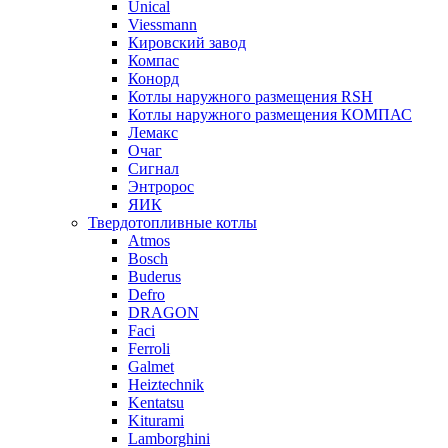
Unical
Viessmann
Кировский завод
Компас
Конорд
Котлы наружного размещения RSH
Котлы наружного размещения КОМПАС
Лемакс
Очаг
Сигнал
Энтророс
ЯИК
Твердотопливные котлы
Atmos
Bosch
Buderus
Defro
DRAGON
Faci
Ferroli
Galmet
Heiztechnik
Kentatsu
Kiturami
Lamborghini