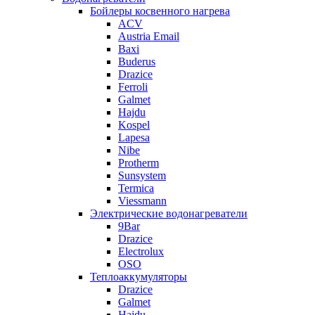
Бойлеры косвенного нагрева
ACV
Austria Email
Baxi
Buderus
Drazice
Ferroli
Galmet
Hajdu
Kospel
Lapesa
Nibe
Protherm
Sunsystem
Termica
Viessmann
Электрические водонагреватели
9Bar
Drazice
Electrolux
OSO
Теплоаккумуляторы
Drazice
Galmet
Hajdu