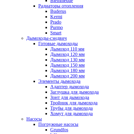
Biemmedue
Радиаторы отопления
Buderus
Kermi
Prado
Purmo
Smart
Дымоходы-сэндвич
Готовые дымоходы
Дымоход 110 мм
Дымоход 120 мм
Дымоход 130 мм
Дымоход 150 мм
Дымоход 180 мм
Дымоход 200 мм
Элементы дымохода
Адаптер дымохода
Заглушка для дымохода
Зонт для дымохода
Тройник для дымохода
Трубы для дымохода
Хомут для дымохода
Насосы
Погружные насосы
Grundfos