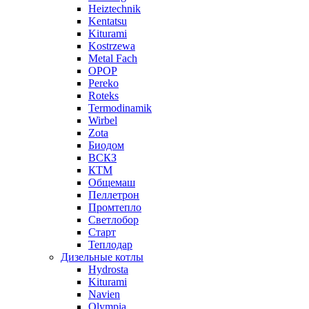
Heiztechnik
Kentatsu
Kiturami
Kostrzewa
Metal Fach
OPOP
Pereko
Roteks
Termodinamik
Wirbel
Zota
Биодом
ВСКЗ
КТМ
Общемаш
Пеллетрон
Промтепло
Светлобор
Старт
Теплодар
Дизельные котлы
Hydrosta
Kiturami
Navien
Olympia