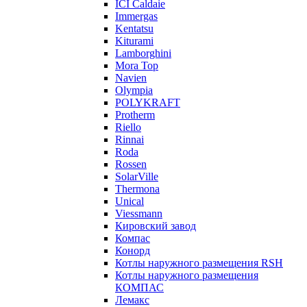
ICI Caldaie
Immergas
Kentatsu
Kiturami
Lamborghini
Mora Top
Navien
Olympia
POLYKRAFT
Protherm
Riello
Rinnai
Roda
Rossen
SolarVille
Thermona
Unical
Viessmann
Кировский завод
Компас
Конорд
Котлы наружного размещения RSH
Котлы наружного размещения
КОМПАС
Лемакс