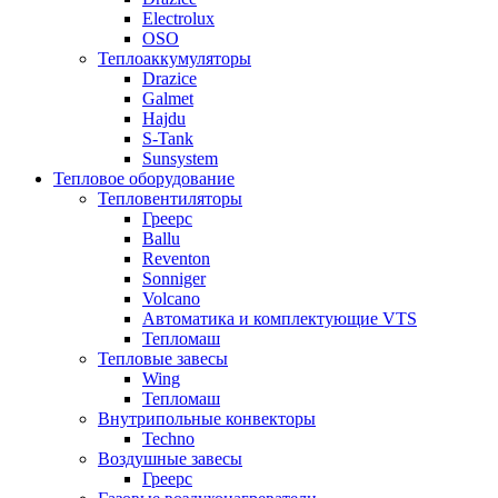
Electrolux
OSO
Теплоаккумуляторы
Drazice
Galmet
Hajdu
S-Tank
Sunsystem
Тепловое оборудование
Тепловентиляторы
Греерс
Ballu
Reventon
Sonniger
Volcano
Автоматика и комплектующие VTS
Тепломаш
Тепловые завесы
Wing
Тепломаш
Внутрипольные конвекторы
Techno
Воздушные завесы
Греерс