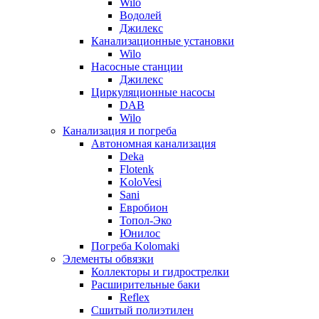
Wilo
Водолей
Джилекс
Канализационные установки
Wilo
Насосные станции
Джилекс
Циркуляционные насосы
DAB
Wilo
Канализация и погреба
Автономная канализация
Deka
Flotenk
KoloVesi
Sani
Евробион
Топол-Эко
Юнилос
Погреба Kolomaki
Элементы обвязки
Коллекторы и гидрострелки
Расширительные баки
Reflex
Сшитый полиэтилен