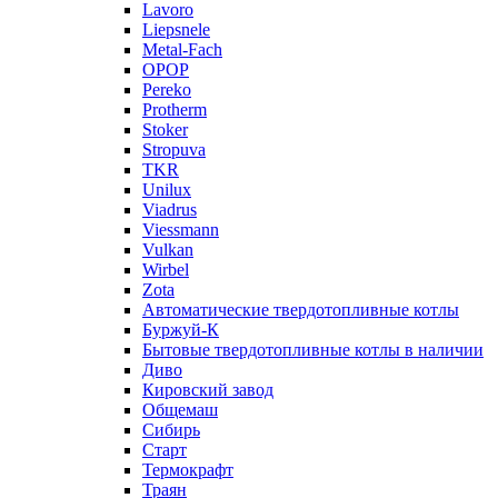
Lavoro
Liepsnele
Metal-Fach
OPOP
Pereko
Protherm
Stoker
Stropuva
TKR
Unilux
Viadrus
Viessmann
Vulkan
Wirbel
Zota
Автоматические твердотопливные котлы
Буржуй-К
Бытовые твердотопливные котлы в наличии
Диво
Кировский завод
Общемаш
Сибирь
Старт
Термокрафт
Траян