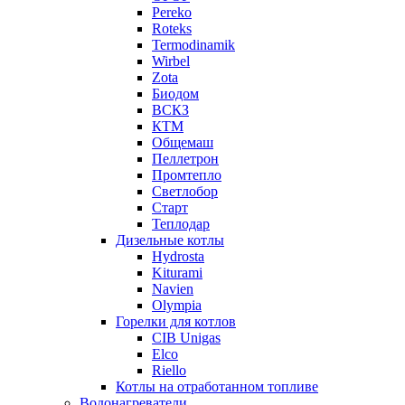
Pereko
Roteks
Termodinamik
Wirbel
Zota
Биодом
ВСКЗ
КТМ
Общемаш
Пеллетрон
Промтепло
Светлобор
Старт
Теплодар
Дизельные котлы
Hydrosta
Kiturami
Navien
Olympia
Горелки для котлов
CIB Unigas
Elco
Riello
Котлы на отработанном топливе
Водонагреватели