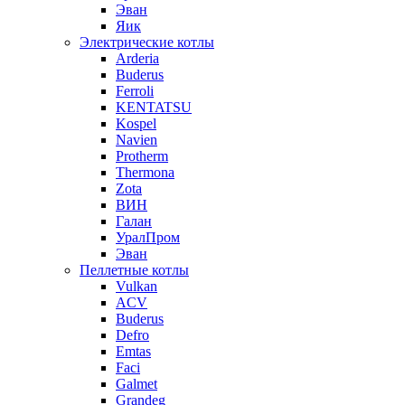
Эван
Яик
Электрические котлы
Arderia
Buderus
Ferroli
KENTATSU
Kospel
Navien
Protherm
Thermona
Zota
ВИН
Галан
УралПром
Эван
Пеллетные котлы
Vulkan
ACV
Buderus
Defro
Emtas
Faci
Galmet
Grandeg