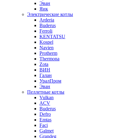
Эван
Яик
Электрические котлы
Arderia
Buderus
Ferroli
KENTATSU
Kospel
Navien
Protherm
Thermona
Zota
ВИН
Галан
УралПром
Эван
Пеллетные котлы
Vulkan
ACV
Buderus
Defro
Emtas
Faci
Galmet
Grandeg