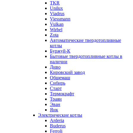
TKR
Unilux
Viadrus
Viessmann
Vulkan
Wirbel
Zota
Автоматические твердотопливные
котлы
Буржуй-К
Бытовые твердотопливные котлы в
наличии
Диво
Кировский завод
Общемаш
Сибирь
Старт
Термокрафт
Траян
Эван
Яик
Электрические котлы
Arderia
Buderus
Ferroli