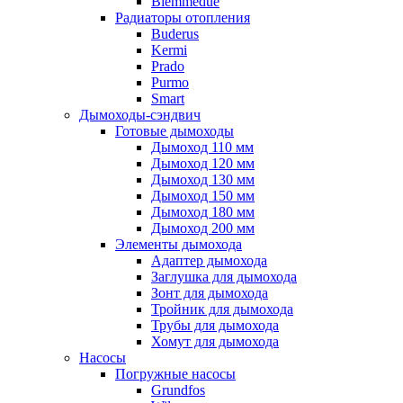
Biemmedue
Радиаторы отопления
Buderus
Kermi
Prado
Purmo
Smart
Дымоходы-сэндвич
Готовые дымоходы
Дымоход 110 мм
Дымоход 120 мм
Дымоход 130 мм
Дымоход 150 мм
Дымоход 180 мм
Дымоход 200 мм
Элементы дымохода
Адаптер дымохода
Заглушка для дымохода
Зонт для дымохода
Тройник для дымохода
Трубы для дымохода
Хомут для дымохода
Насосы
Погружные насосы
Grundfos