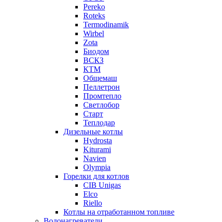
Pereko
Roteks
Termodinamik
Wirbel
Zota
Биодом
ВСКЗ
КТМ
Общемаш
Пеллетрон
Промтепло
Светлобор
Старт
Теплодар
Дизельные котлы
Hydrosta
Kiturami
Navien
Olympia
Горелки для котлов
CIB Unigas
Elco
Riello
Котлы на отработанном топливе
Водонагреватели