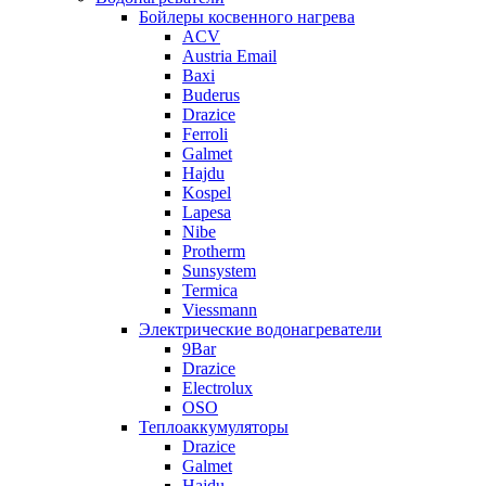
Бойлеры косвенного нагрева
ACV
Austria Email
Baxi
Buderus
Drazice
Ferroli
Galmet
Hajdu
Kospel
Lapesa
Nibe
Protherm
Sunsystem
Termica
Viessmann
Электрические водонагреватели
9Bar
Drazice
Electrolux
OSO
Теплоаккумуляторы
Drazice
Galmet
Hajdu