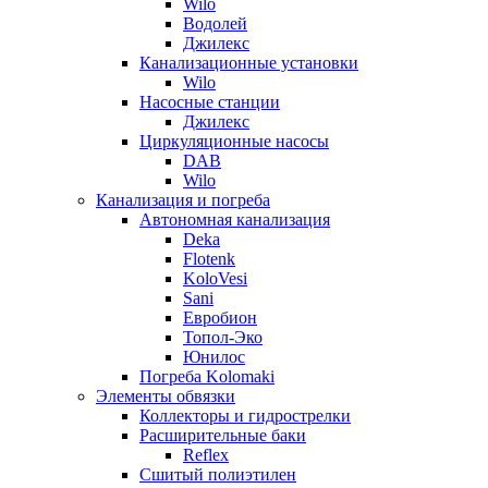
Wilo
Водолей
Джилекс
Канализационные установки
Wilo
Насосные станции
Джилекс
Циркуляционные насосы
DAB
Wilo
Канализация и погреба
Автономная канализация
Deka
Flotenk
KoloVesi
Sani
Евробион
Топол-Эко
Юнилос
Погреба Kolomaki
Элементы обвязки
Коллекторы и гидрострелки
Расширительные баки
Reflex
Сшитый полиэтилен