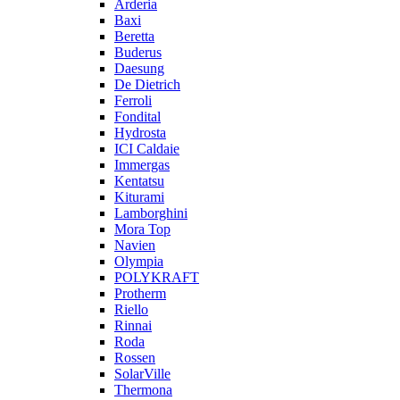
Arderia
Baxi
Beretta
Buderus
Daesung
De Dietrich
Ferroli
Fondital
Hydrosta
ICI Caldaie
Immergas
Kentatsu
Kiturami
Lamborghini
Mora Top
Navien
Olympia
POLYKRAFT
Protherm
Riello
Rinnai
Roda
Rossen
SolarVille
Thermona