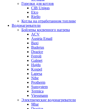
Горелки для котлов
CIB Unigas
Elco
Riello
Котлы на отработанном топливе
Водонагреватели
Бойлеры косвенного нагрева
ACV
Austria Email
Baxi
Buderus
Drazice
Ferroli
Galmet
Hajdu
Kospel
Lapesa
Nibe
Protherm
Sunsystem
Termica
Viessmann
Электрические водонагреватели
9Bar
Drazice