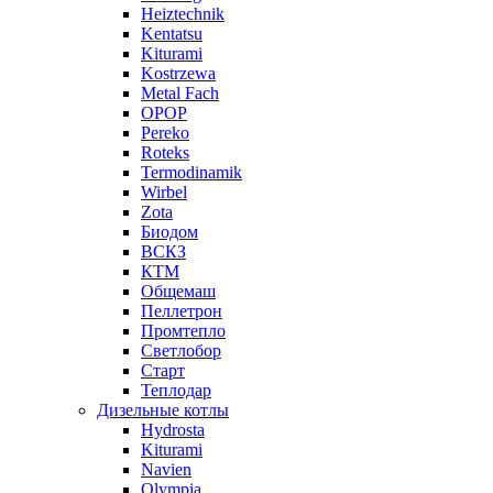
Heiztechnik
Kentatsu
Kiturami
Kostrzewa
Metal Fach
OPOP
Pereko
Roteks
Termodinamik
Wirbel
Zota
Биодом
ВСКЗ
КТМ
Общемаш
Пеллетрон
Промтепло
Светлобор
Старт
Теплодар
Дизельные котлы
Hydrosta
Kiturami
Navien
Olympia