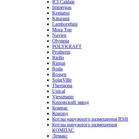
ICI Caldaie
Immergas
Kentatsu
Kiturami
Lamborghini
Mora Top
Navien
Olympia
POLYKRAFT
Protherm
Riello
Rinnai
Roda
Rossen
SolarVille
Thermona
Unical
Viessmann
Кировский завод
Компас
Конорд
Котлы наружного размещения RSH
Котлы наружного размещения
КОМПАС
Лемакс