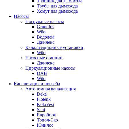
Тройник для дымохода
Трубы для дымохода
Хомут для дымохода
Насосы
Погружные насосы
Grundfos
Wilo
Водолей
Джилекс
Канализационные установки
Wilo
Насосные станции
Джилекс
Циркуляционные насосы
DAB
Wilo
Канализация и погреба
Автономная канализация
Deka
Flotenk
KoloVesi
Sani
Евробион
Топол-Эко
Юнилос