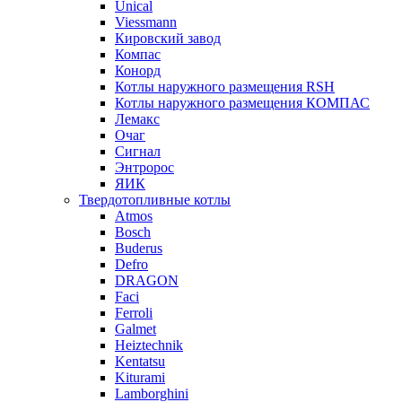
Unical
Viessmann
Кировский завод
Компас
Конорд
Котлы наружного размещения RSH
Котлы наружного размещения КОМПАС
Лемакс
Очаг
Сигнал
Энтророс
ЯИК
Твердотопливные котлы
Atmos
Bosch
Buderus
Defro
DRAGON
Faci
Ferroli
Galmet
Heiztechnik
Kentatsu
Kiturami
Lamborghini