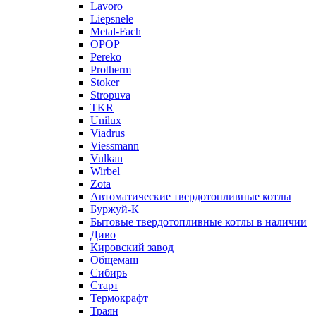
Lavoro
Liepsnele
Metal-Fach
OPOP
Pereko
Protherm
Stoker
Stropuva
TKR
Unilux
Viadrus
Viessmann
Vulkan
Wirbel
Zota
Автоматические твердотопливные котлы
Буржуй-К
Бытовые твердотопливные котлы в наличии
Диво
Кировский завод
Общемаш
Сибирь
Старт
Термокрафт
Траян