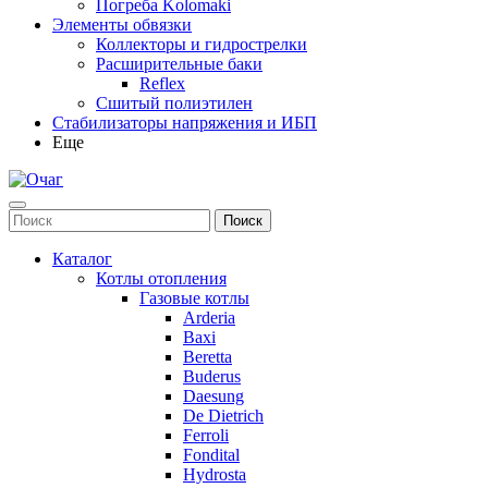
Погреба Kolomaki
Элементы обвязки
Коллекторы и гидрострелки
Расширительные баки
Reflex
Сшитый полиэтилен
Стабилизаторы напряжения и ИБП
Еще
Каталог
Котлы отопления
Газовые котлы
Arderia
Baxi
Beretta
Buderus
Daesung
De Dietrich
Ferroli
Fondital
Hydrosta