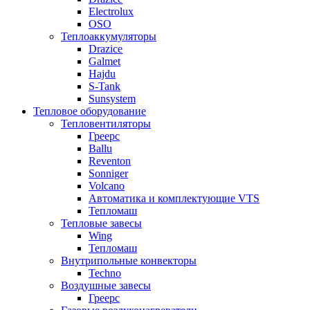
Electrolux
OSO
Теплоаккумуляторы
Drazice
Galmet
Hajdu
S-Tank
Sunsystem
Тепловое оборудование
Тепловентиляторы
Греерс
Ballu
Reventon
Sonniger
Volcano
Автоматика и комплектующие VTS
Тепломаш
Тепловые завесы
Wing
Тепломаш
Внутрипольные конвекторы
Techno
Воздушные завесы
Греерс