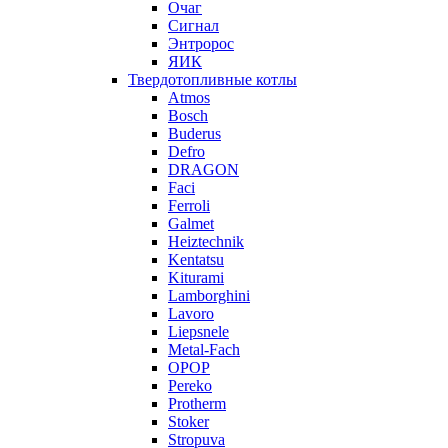
Очаг
Сигнал
Энтророс
ЯИК
Твердотопливные котлы
Atmos
Bosch
Buderus
Defro
DRAGON
Faci
Ferroli
Galmet
Heiztechnik
Kentatsu
Kiturami
Lamborghini
Lavoro
Liepsnele
Metal-Fach
OPOP
Pereko
Protherm
Stoker
Stropuva