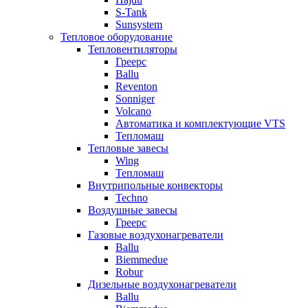
S-Tank
Sunsystem
Тепловое оборудование
Тепловентиляторы
Греерс
Ballu
Reventon
Sonniger
Volcano
Автоматика и комплектующие VTS
Тепломаш
Тепловые завесы
Wing
Тепломаш
Внутрипольные конвекторы
Techno
Воздушные завесы
Греерс
Газовые воздухонагреватели
Ballu
Biemmedue
Robur
Дизельные воздухонагреватели
Ballu