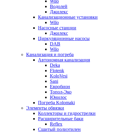
Wilo
Водолей
Джилекс
Канализационные установки
Wilo
Насосные станции
Джилекс
Циркуляционные насосы
DAB
Wilo
Канализация и погреба
Автономная канализация
Deka
Flotenk
KoloVesi
Sani
Евробион
Топол-Эко
Юнилос
Погреба Kolomaki
Элементы обвязки
Коллекторы и гидрострелки
Расширительные баки
Reflex
Сшитый полиэтилен