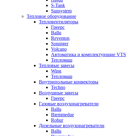
S-Tank
Sunsystem
Тепловое оборудование
Тепловентиляторы
Греерс
Ballu
Reventon
Sonniger
Volcano
Автоматика и комплектующие VTS
Тепломаш
Тепловые завесы
Wing
Тепломаш
Внутрипольные конвекторы
Techno
Воздушные завесы
Греерс
Газовые воздухонагреватели
Ballu
Biemmedue
Robur
Дизельные воздухонагреватели
Ballu