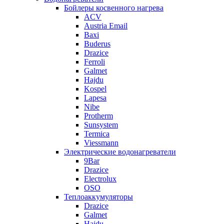
Бойлеры косвенного нагрева
ACV
Austria Email
Baxi
Buderus
Drazice
Ferroli
Galmet
Hajdu
Kospel
Lapesa
Nibe
Protherm
Sunsystem
Termica
Viessmann
Электрические водонагреватели
9Bar
Drazice
Electrolux
OSO
Теплоаккумуляторы
Drazice
Galmet
Hajdu