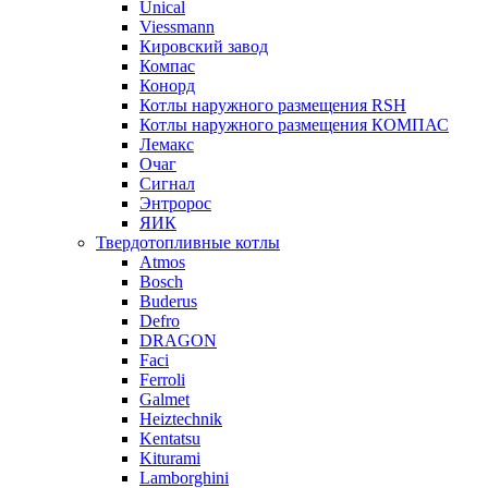
Unical
Viessmann
Кировский завод
Компас
Конорд
Котлы наружного размещения RSH
Котлы наружного размещения КОМПАС
Лемакс
Очаг
Сигнал
Энтророс
ЯИК
Твердотопливные котлы
Atmos
Bosch
Buderus
Defro
DRAGON
Faci
Ferroli
Galmet
Heiztechnik
Kentatsu
Kiturami
Lamborghini