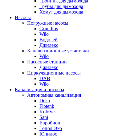
Тройник для дымохода
Трубы для дымохода
Хомут для дымохода
Насосы
Погружные насосы
Grundfos
Wilo
Водолей
Джилекс
Канализационные установки
Wilo
Насосные станции
Джилекс
Циркуляционные насосы
DAB
Wilo
Канализация и погреба
Автономная канализация
Deka
Flotenk
KoloVesi
Sani
Евробион
Топол-Эко
Юнилос