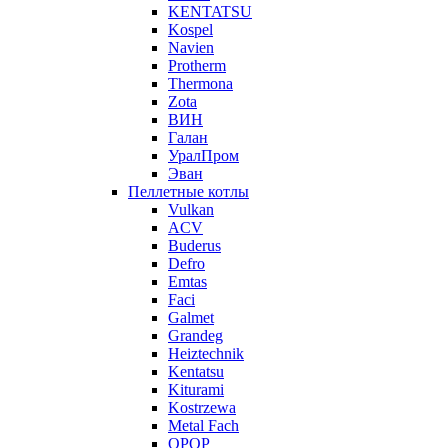
KENTATSU
Kospel
Navien
Protherm
Thermona
Zota
ВИН
Галан
УралПром
Эван
Пеллетные котлы
Vulkan
ACV
Buderus
Defro
Emtas
Faci
Galmet
Grandeg
Heiztechnik
Kentatsu
Kiturami
Kostrzewa
Metal Fach
OPOP