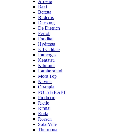
Arderia
Baxi
Beretta
Buderus
Daesung
De Dietrich
Ferroli
Fondital
Hydrosta
ICI Caldaie
Immergas
Kentatsu
Kiturami
Lamborghini
Mora Top
Navien
Olympia
POLYKRAFT
Protherm
Riello
Rinnai
Roda
Rossen
SolarVille
Thermona