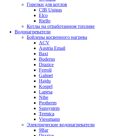
Горелки для котлов
CIB Unigas
Elco
Riello
Котлы на отработанном топливе
Водонагреватели
Бойлеры косвенного нагрева
ACV
Austria Email
Baxi
Buderus
Drazice
Ferroli
Galmet
Hajdu
Kospel
Lapesa
Nibe
Protherm
Sunsystem
Termica
Viessmann
Электрические водонагреватели
9Bar
Drazice