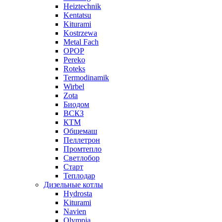
Heiztechnik
Kentatsu
Kiturami
Kostrzewa
Metal Fach
OPOP
Pereko
Roteks
Termodinamik
Wirbel
Zota
Биодом
ВСКЗ
КТМ
Общемаш
Пеллетрон
Промтепло
Светлобор
Старт
Теплодар
Дизельные котлы
Hydrosta
Kiturami
Navien
Olympia