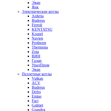
Эван
Яик
Электрические котлы
Arderia
Buderus
Ferroli
KENTATSU
Kospel
Navien
Protherm
Thermona
Zota
ВИН
Галан
УралПром
Эван
Пеллетные котлы
Vulkan
ACV
Buderus
Defro
Emtas
Faci
Galmet
Grandeg