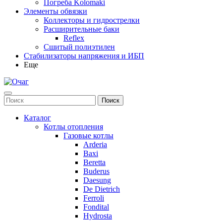
Погреба Kolomaki
Элементы обвязки
Коллекторы и гидрострелки
Расширительные баки
Reflex
Сшитый полиэтилен
Стабилизаторы напряжения и ИБП
Еще
Каталог
Котлы отопления
Газовые котлы
Arderia
Baxi
Beretta
Buderus
Daesung
De Dietrich
Ferroli
Fondital
Hydrosta