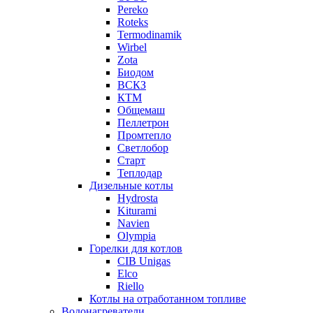
Pereko
Roteks
Termodinamik
Wirbel
Zota
Биодом
ВСКЗ
КТМ
Общемаш
Пеллетрон
Промтепло
Светлобор
Старт
Теплодар
Дизельные котлы
Hydrosta
Kiturami
Navien
Olympia
Горелки для котлов
CIB Unigas
Elco
Riello
Котлы на отработанном топливе
Водонагреватели