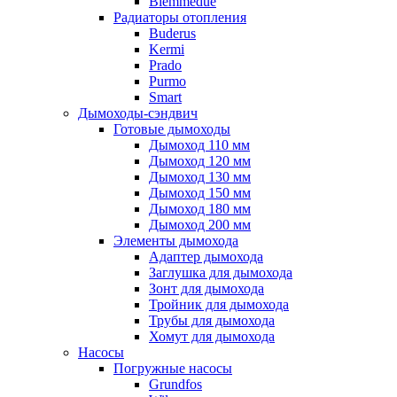
Biemmedue
Радиаторы отопления
Buderus
Kermi
Prado
Purmo
Smart
Дымоходы-сэндвич
Готовые дымоходы
Дымоход 110 мм
Дымоход 120 мм
Дымоход 130 мм
Дымоход 150 мм
Дымоход 180 мм
Дымоход 200 мм
Элементы дымохода
Адаптер дымохода
Заглушка для дымохода
Зонт для дымохода
Тройник для дымохода
Трубы для дымохода
Хомут для дымохода
Насосы
Погружные насосы
Grundfos