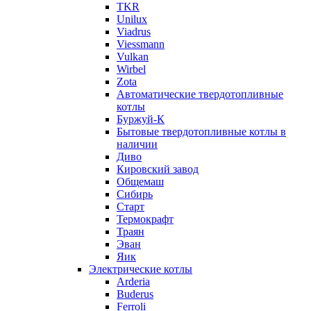
TKR
Unilux
Viadrus
Viessmann
Vulkan
Wirbel
Zota
Автоматические твердотопливные
котлы
Буржуй-К
Бытовые твердотопливные котлы в
наличии
Диво
Кировский завод
Общемаш
Сибирь
Старт
Термокрафт
Траян
Эван
Яик
Электрические котлы
Arderia
Buderus
Ferroli