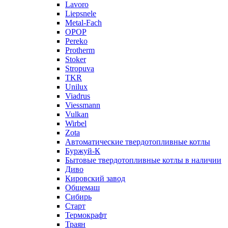
Lavoro
Liepsnele
Metal-Fach
OPOP
Pereko
Protherm
Stoker
Stropuva
TKR
Unilux
Viadrus
Viessmann
Vulkan
Wirbel
Zota
Автоматические твердотопливные котлы
Буржуй-К
Бытовые твердотопливные котлы в наличии
Диво
Кировский завод
Общемаш
Сибирь
Старт
Термокрафт
Траян