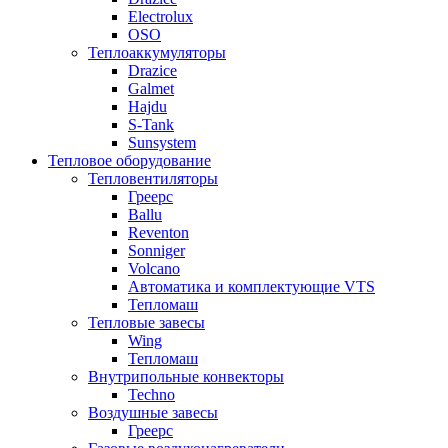
Electrolux
OSO
Теплоаккумуляторы
Drazice
Galmet
Hajdu
S-Tank
Sunsystem
Тепловое оборудование
Тепловентиляторы
Греерс
Ballu
Reventon
Sonniger
Volcano
Автоматика и комплектующие VTS
Тепломаш
Тепловые завесы
Wing
Тепломаш
Внутрипольные конвекторы
Techno
Воздушные завесы
Греерс