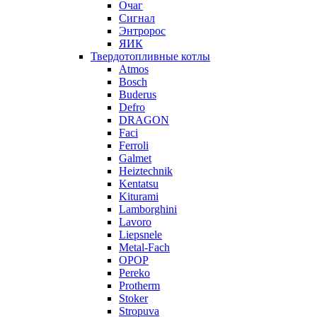
Очаг
Сигнал
Энтророс
ЯИК
Твердотопливные котлы
Atmos
Bosch
Buderus
Defro
DRAGON
Faci
Ferroli
Galmet
Heiztechnik
Kentatsu
Kiturami
Lamborghini
Lavoro
Liepsnele
Metal-Fach
OPOP
Pereko
Protherm
Stoker
Stropuva