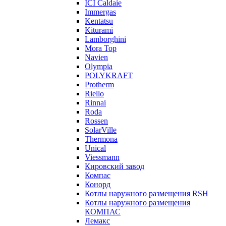
ICI Caldaie
Immergas
Kentatsu
Kiturami
Lamborghini
Mora Top
Navien
Olympia
POLYKRAFT
Protherm
Riello
Rinnai
Roda
Rossen
SolarVille
Thermona
Unical
Viessmann
Кировский завод
Компас
Конорд
Котлы наружного размещения RSH
Котлы наружного размещения
КОМПАС
Лемакс