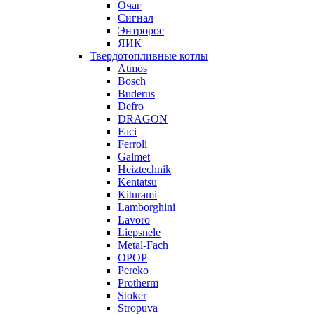
Очаг
Сигнал
Энтророс
ЯИК
Твердотопливные котлы
Atmos
Bosch
Buderus
Defro
DRAGON
Faci
Ferroli
Galmet
Heiztechnik
Kentatsu
Kiturami
Lamborghini
Lavoro
Liepsnele
Metal-Fach
OPOP
Pereko
Protherm
Stoker
Stropuva