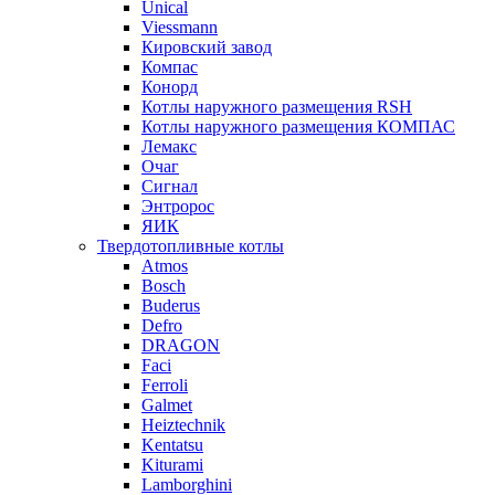
Unical
Viessmann
Кировский завод
Компас
Конорд
Котлы наружного размещения RSH
Котлы наружного размещения КОМПАС
Лемакс
Очаг
Сигнал
Энтророс
ЯИК
Твердотопливные котлы
Atmos
Bosch
Buderus
Defro
DRAGON
Faci
Ferroli
Galmet
Heiztechnik
Kentatsu
Kiturami
Lamborghini