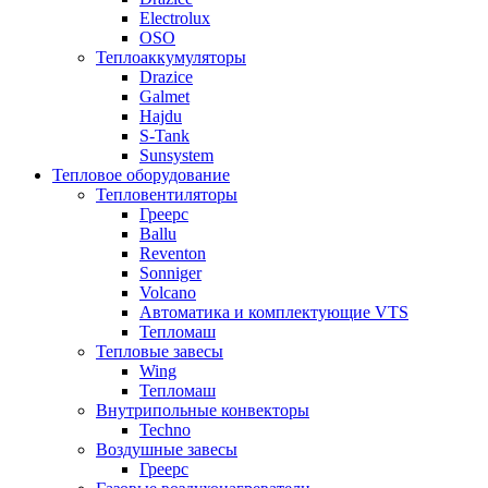
Electrolux
OSO
Теплоаккумуляторы
Drazice
Galmet
Hajdu
S-Tank
Sunsystem
Тепловое оборудование
Тепловентиляторы
Греерс
Ballu
Reventon
Sonniger
Volcano
Автоматика и комплектующие VTS
Тепломаш
Тепловые завесы
Wing
Тепломаш
Внутрипольные конвекторы
Techno
Воздушные завесы
Греерс