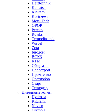
Heiztechnik
Kentatsu
Kiturami
Kostrzewa
Metal Fach
OPOP
Pereko
Roteks
Termodinamik
Wirbel
Zota
Биодом
ВСКЗ
КТМ
Общемаш
Пеллетрон
Промтепло
Светлобор
Старт
Теплодар
Дизельные котлы
Hydrosta
Kiturami
Navien
Olympia