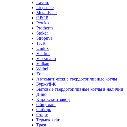
Lavoro
Liepsnele
Metal-Fach
OPOP
Pereko
Protherm
Stoker
Stropuva
TKR
Unilux
Viadrus
Viessmann
Vulkan
Wirbel
Zota
Автоматические твердотопливные котлы
Буржуй-К
Бытовые твердотопливные котлы в наличии
Диво
Кировский завод
Общемаш
Сибирь
Старт
Термокрафт
Траян