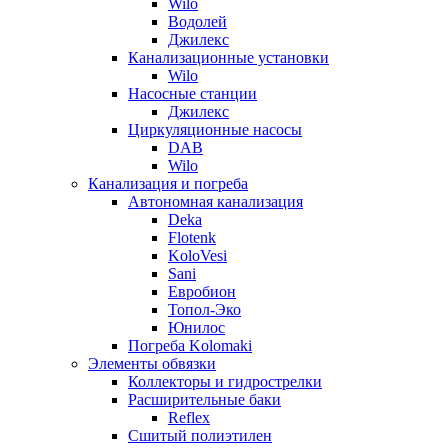
Wilo
Водолей
Джилекс
Канализационные установки
Wilo
Насосные станции
Джилекс
Циркуляционные насосы
DAB
Wilo
Канализация и погреба
Автономная канализация
Deka
Flotenk
KoloVesi
Sani
Евробион
Топол-Эко
Юнилос
Погреба Kolomaki
Элементы обвязки
Коллекторы и гидрострелки
Расширительные баки
Reflex
Сшитый полиэтилен