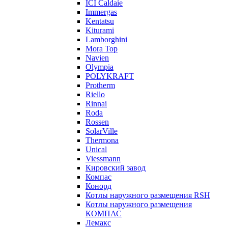
ICI Caldaie
Immergas
Kentatsu
Kiturami
Lamborghini
Mora Top
Navien
Olympia
POLYKRAFT
Protherm
Riello
Rinnai
Roda
Rossen
SolarVille
Thermona
Unical
Viessmann
Кировский завод
Компас
Конорд
Котлы наружного размещения RSH
Котлы наружного размещения
КОМПАС
Лемакс