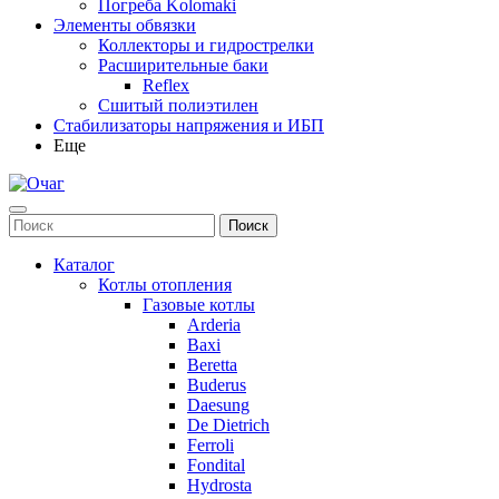
Погреба Kolomaki
Элементы обвязки
Коллекторы и гидрострелки
Расширительные баки
Reflex
Сшитый полиэтилен
Стабилизаторы напряжения и ИБП
Еще
Каталог
Котлы отопления
Газовые котлы
Arderia
Baxi
Beretta
Buderus
Daesung
De Dietrich
Ferroli
Fondital
Hydrosta