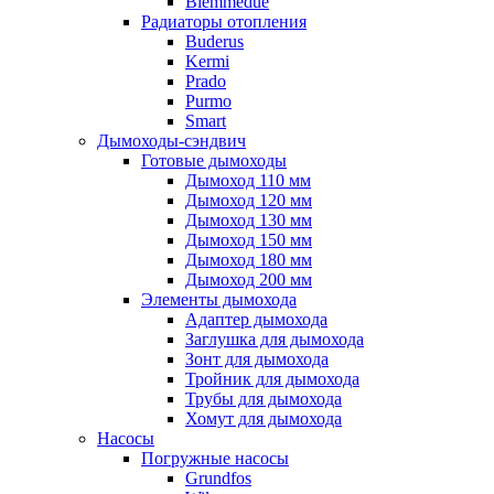
Biemmedue
Радиаторы отопления
Buderus
Kermi
Prado
Purmo
Smart
Дымоходы-сэндвич
Готовые дымоходы
Дымоход 110 мм
Дымоход 120 мм
Дымоход 130 мм
Дымоход 150 мм
Дымоход 180 мм
Дымоход 200 мм
Элементы дымохода
Адаптер дымохода
Заглушка для дымохода
Зонт для дымохода
Тройник для дымохода
Трубы для дымохода
Хомут для дымохода
Насосы
Погружные насосы
Grundfos