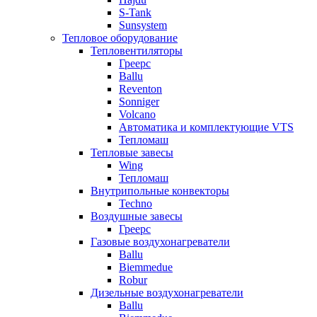
S-Tank
Sunsystem
Тепловое оборудование
Тепловентиляторы
Греерс
Ballu
Reventon
Sonniger
Volcano
Автоматика и комплектующие VTS
Тепломаш
Тепловые завесы
Wing
Тепломаш
Внутрипольные конвекторы
Techno
Воздушные завесы
Греерс
Газовые воздухонагреватели
Ballu
Biemmedue
Robur
Дизельные воздухонагреватели
Ballu