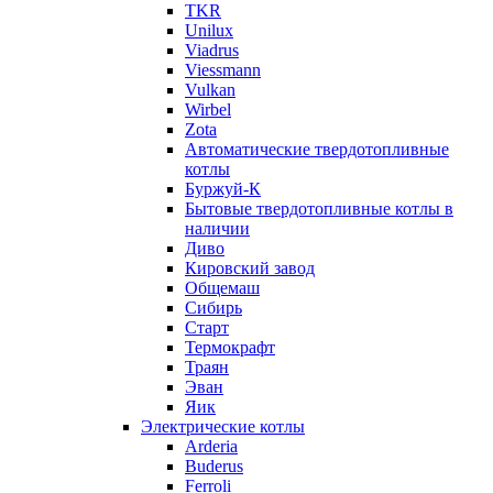
TKR
Unilux
Viadrus
Viessmann
Vulkan
Wirbel
Zota
Автоматические твердотопливные
котлы
Буржуй-К
Бытовые твердотопливные котлы в
наличии
Диво
Кировский завод
Общемаш
Сибирь
Старт
Термокрафт
Траян
Эван
Яик
Электрические котлы
Arderia
Buderus
Ferroli