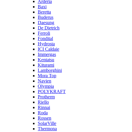
Arderia
Baxi
Beretta
Buderus
Daesung
De Dietrich
Ferroli
Fondital
Hydrosta
ICI Caldaie
Immergas
Kentatsu
Kiturami
Lamborghini
Mora Top
Navien
Olympia
POLYKRAFT
Protherm
Riello
Rinnai
Roda
Rossen
SolarVille
Thermona