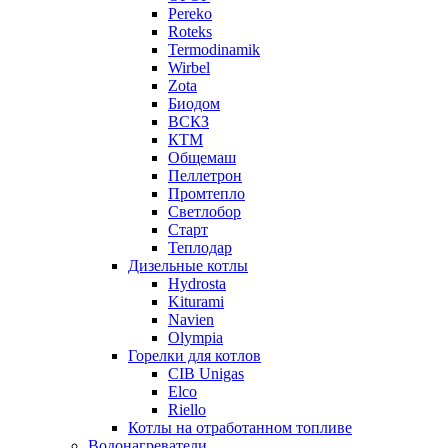
Pereko
Roteks
Termodinamik
Wirbel
Zota
Биодом
ВСКЗ
КТМ
Общемаш
Пеллетрон
Промтепло
Светлобор
Старт
Теплодар
Дизельные котлы
Hydrosta
Kiturami
Navien
Olympia
Горелки для котлов
CIB Unigas
Elco
Riello
Котлы на отработанном топливе
Водонагреватели