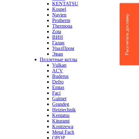
KENTATSU
Kospel
Navien
Рассчитать доставку
Protherm
Thermona
Zota
ВИН
Галан
УралПром
Эван
Пеллетные котлы
Vulkan
ACV
Buderus
Defro
Emtas
Faci
Galmet
Grandeg
Heiztechnik
Kentatsu
Kiturami
Kostrzewa
Metal Fach
OPOP