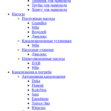
Тройник для дымохода
Трубы для дымохода
Хомут для дымохода
Насосы
Погружные насосы
Grundfos
Wilo
Водолей
Джилекс
Канализационные установки
Wilo
Насосные станции
Джилекс
Циркуляционные насосы
DAB
Wilo
Канализация и погреба
Автономная канализация
Deka
Flotenk
KoloVesi
Sani
Евробион
Топол-Эко
Юнилос