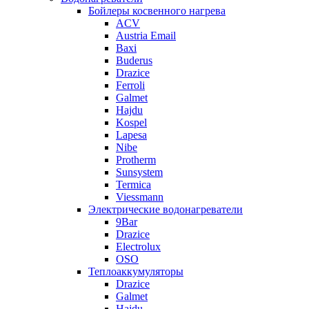
Бойлеры косвенного нагрева
ACV
Austria Email
Baxi
Buderus
Drazice
Ferroli
Galmet
Hajdu
Kospel
Lapesa
Nibe
Protherm
Sunsystem
Termica
Viessmann
Электрические водонагреватели
9Bar
Drazice
Electrolux
OSO
Теплоаккумуляторы
Drazice
Galmet
Hajdu