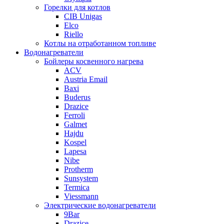
Горелки для котлов
CIB Unigas
Elco
Riello
Котлы на отработанном топливе
Водонагреватели
Бойлеры косвенного нагрева
ACV
Austria Email
Baxi
Buderus
Drazice
Ferroli
Galmet
Hajdu
Kospel
Lapesa
Nibe
Protherm
Sunsystem
Termica
Viessmann
Электрические водонагреватели
9Bar
Drazice