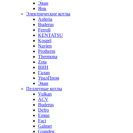
Эван
Яик
Электрические котлы
Arderia
Buderus
Ferroli
KENTATSU
Kospel
Navien
Protherm
Thermona
Zota
ВИН
Галан
УралПром
Эван
Пеллетные котлы
Vulkan
ACV
Buderus
Defro
Emtas
Faci
Galmet
Grandeg