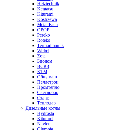
Heiztechnik
Kentatsu
Kiturami
Kostrzewa
Metal Fach
OPOP
Pereko
Roteks
Termodinamik
Wirbel
Zota
Биодом
ВСКЗ
КТМ
Общемаш
Пеллетрон
Промтепло
Светлобор
Старт
Теплодар
Дизельные котлы
Hydrosta
Kiturami
Navien
Olympia