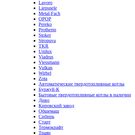
Lavoro
Liepsnele
Metal-Fach
OPOP
Pereko
Protherm
Stoker
Stropuva
TKR
Unilux
Viadrus
Viessmann
Vulkan
Wirbel
Zota
Автоматические твердотопливные котлы
Буржуй-К
Бытовые твердотопливные котлы в наличии
Диво
Кировский завод
Общемаш
Сибирь
Старт
Термокрафт
Траян