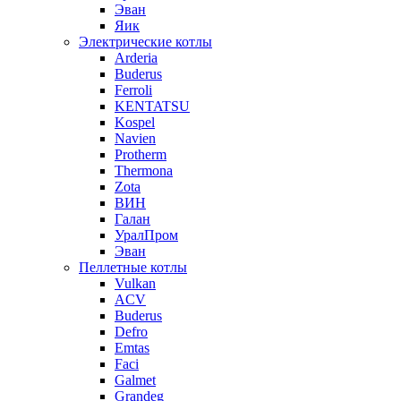
Эван
Яик
Электрические котлы
Arderia
Buderus
Ferroli
KENTATSU
Kospel
Navien
Protherm
Thermona
Zota
ВИН
Галан
УралПром
Эван
Пеллетные котлы
Vulkan
ACV
Buderus
Defro
Emtas
Faci
Galmet
Grandeg