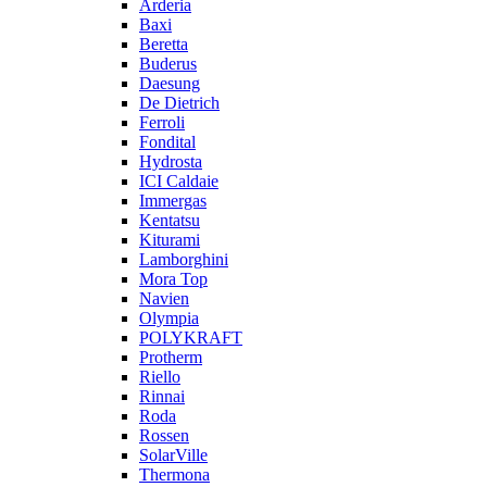
Arderia
Baxi
Beretta
Buderus
Daesung
De Dietrich
Ferroli
Fondital
Hydrosta
ICI Caldaie
Immergas
Kentatsu
Kiturami
Lamborghini
Mora Top
Navien
Olympia
POLYKRAFT
Protherm
Riello
Rinnai
Roda
Rossen
SolarVille
Thermona