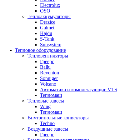
Electrolux
OSO
Теплоаккумуляторы
Drazice
Galmet
Hajdu
S-Tank
Sunsystem
Тепловое оборудование
Тепловентиляторы
Греерс
Ballu
Reventon
Sonniger
Volcano
Автоматика и комплектующие VTS
Тепломаш
Тепловые завесы
Wing
Тепломаш
Внутрипольные конвекторы
Techno
Воздушные завесы
Греерс