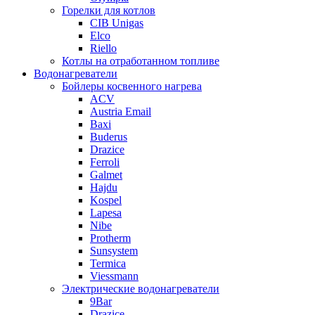
Горелки для котлов
CIB Unigas
Elco
Riello
Котлы на отработанном топливе
Водонагреватели
Бойлеры косвенного нагрева
ACV
Austria Email
Baxi
Buderus
Drazice
Ferroli
Galmet
Hajdu
Kospel
Lapesa
Nibe
Protherm
Sunsystem
Termica
Viessmann
Электрические водонагреватели
9Bar
Drazice