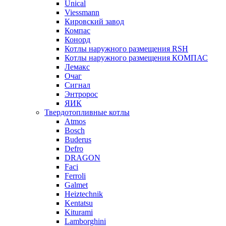
Unical
Viessmann
Кировский завод
Компас
Конорд
Котлы наружного размещения RSH
Котлы наружного размещения КОМПАС
Лемакс
Очаг
Сигнал
Энтророс
ЯИК
Твердотопливные котлы
Atmos
Bosch
Buderus
Defro
DRAGON
Faci
Ferroli
Galmet
Heiztechnik
Kentatsu
Kiturami
Lamborghini