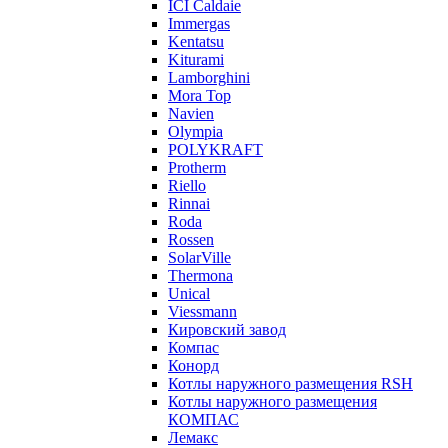
ICI Caldaie
Immergas
Kentatsu
Kiturami
Lamborghini
Mora Top
Navien
Olympia
POLYKRAFT
Protherm
Riello
Rinnai
Roda
Rossen
SolarVille
Thermona
Unical
Viessmann
Кировский завод
Компас
Конорд
Котлы наружного размещения RSH
Котлы наружного размещения
КОМПАС
Лемакс