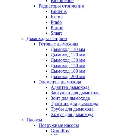
Biemmedue
Радиаторы отопления
Buderus
Kermi
Prado
Purmo
Smart
Дымоходы-сэндвич
Готовые дымоходы
Дымоход 110 мм
Дымоход 120 мм
Дымоход 130 мм
Дымоход 150 мм
Дымоход 180 мм
Дымоход 200 мм
Элементы дымохода
Адаптер дымохода
Заглушка для дымохода
Зонт для дымохода
Тройник для дымохода
Трубы для дымохода
Хомут для дымохода
Насосы
Погружные насосы
Grundfos