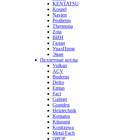
KENTATSU
Kospel
Navien
Protherm
Thermona
Zota
ВИН
Галан
УралПром
Эван
Пеллетные котлы
Vulkan
ACV
Buderus
Defro
Emtas
Faci
Galmet
Grandeg
Heiztechnik
Kentatsu
Kiturami
Kostrzewa
Metal Fach
OPOP