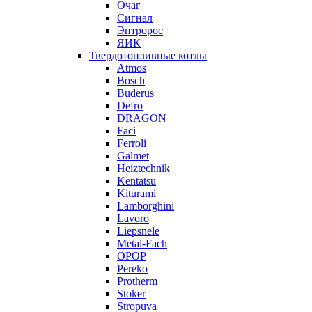
Очаг
Сигнал
Энтророс
ЯИК
Твердотопливные котлы
Atmos
Bosch
Buderus
Defro
DRAGON
Faci
Ferroli
Galmet
Heiztechnik
Kentatsu
Kiturami
Lamborghini
Lavoro
Liepsnele
Metal-Fach
OPOP
Pereko
Protherm
Stoker
Stropuva