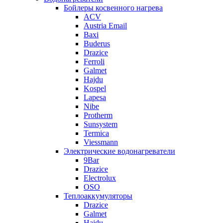
Бойлеры косвенного нагрева
ACV
Austria Email
Baxi
Buderus
Drazice
Ferroli
Galmet
Hajdu
Kospel
Lapesa
Nibe
Protherm
Sunsystem
Termica
Viessmann
Электрические водонагреватели
9Bar
Drazice
Electrolux
OSO
Теплоаккумуляторы
Drazice
Galmet
Hajdu