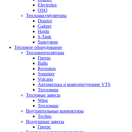
Electrolux
OSO
Теплоаккумуляторы
Drazice
Galmet
Hajdu
S-Tank
Sunsystem
Тепловое оборудование
Тепловентиляторы
Греерс
Ballu
Reventon
Sonniger
Volcano
Автоматика и комплектующие VTS
Тепломаш
Тепловые завесы
Wing
Тепломаш
Внутрипольные конвекторы
Techno
Воздушные завесы
Греерс