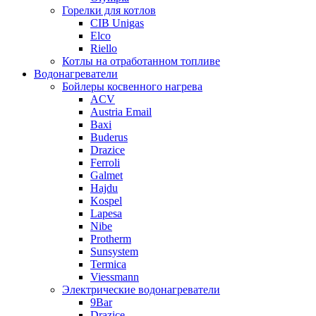
Горелки для котлов
CIB Unigas
Elco
Riello
Котлы на отработанном топливе
Водонагреватели
Бойлеры косвенного нагрева
ACV
Austria Email
Baxi
Buderus
Drazice
Ferroli
Galmet
Hajdu
Kospel
Lapesa
Nibe
Protherm
Sunsystem
Termica
Viessmann
Электрические водонагреватели
9Bar
Drazice