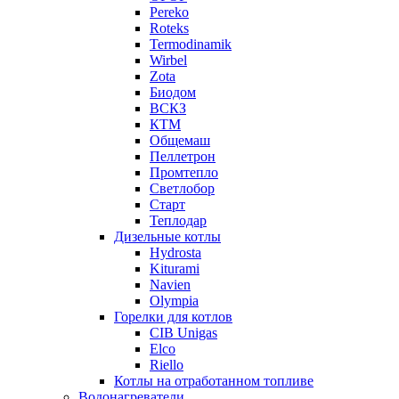
Pereko
Roteks
Termodinamik
Wirbel
Zota
Биодом
ВСКЗ
КТМ
Общемаш
Пеллетрон
Промтепло
Светлобор
Старт
Теплодар
Дизельные котлы
Hydrosta
Kiturami
Navien
Olympia
Горелки для котлов
CIB Unigas
Elco
Riello
Котлы на отработанном топливе
Водонагреватели