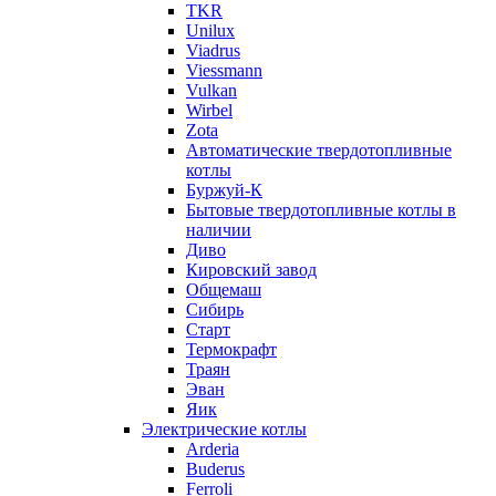
TKR
Unilux
Viadrus
Viessmann
Vulkan
Wirbel
Zota
Автоматические твердотопливные
котлы
Буржуй-К
Бытовые твердотопливные котлы в
наличии
Диво
Кировский завод
Общемаш
Сибирь
Старт
Термокрафт
Траян
Эван
Яик
Электрические котлы
Arderia
Buderus
Ferroli