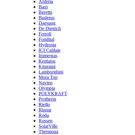
Arderia
Baxi
Beretta
Buderus
Daesung
De Dietrich
Ferroli
Fondital
Hydrosta
ICI Caldaie
Immergas
Kentatsu
Kiturami
Lamborghini
Mora Top
Navien
Olympia
POLYKRAFT
Protherm
Riello
Rinnai
Roda
Rossen
SolarVille
Thermona