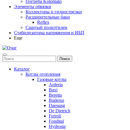
Погреба Kolomaki
Элементы обвязки
Коллекторы и гидрострелки
Расширительные баки
Reflex
Сшитый полиэтилен
Стабилизаторы напряжения и ИБП
Еще
Каталог
Котлы отопления
Газовые котлы
Arderia
Baxi
Beretta
Buderus
Daesung
De Dietrich
Ferroli
Fondital
Hydrosta