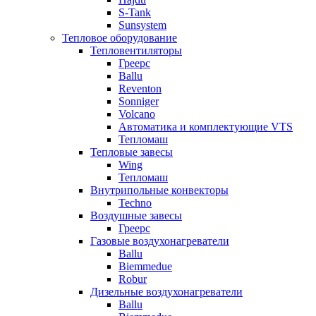
S-Tank
Sunsystem
Тепловое оборудование
Тепловентиляторы
Греерс
Ballu
Reventon
Sonniger
Volcano
Автоматика и комплектующие VTS
Тепломаш
Тепловые завесы
Wing
Тепломаш
Внутрипольные конвекторы
Techno
Воздушные завесы
Греерс
Газовые воздухонагреватели
Ballu
Biemmedue
Robur
Дизельные воздухонагреватели
Ballu