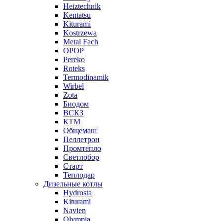
Heiztechnik
Kentatsu
Kiturami
Kostrzewa
Metal Fach
OPOP
Pereko
Roteks
Termodinamik
Wirbel
Zota
Биодом
ВСКЗ
КТМ
Общемаш
Пеллетрон
Промтепло
Светлобор
Старт
Теплодар
Дизельные котлы
Hydrosta
Kiturami
Navien
Olympia