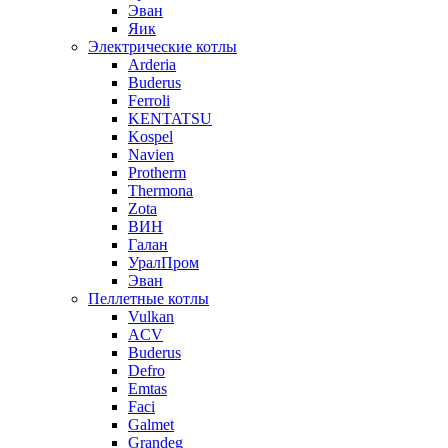
Эван
Яик
Электрические котлы
Arderia
Buderus
Ferroli
KENTATSU
Kospel
Navien
Protherm
Thermona
Zota
ВИН
Галан
УралПром
Эван
Пеллетные котлы
Vulkan
ACV
Buderus
Defro
Emtas
Faci
Galmet
Grandeg