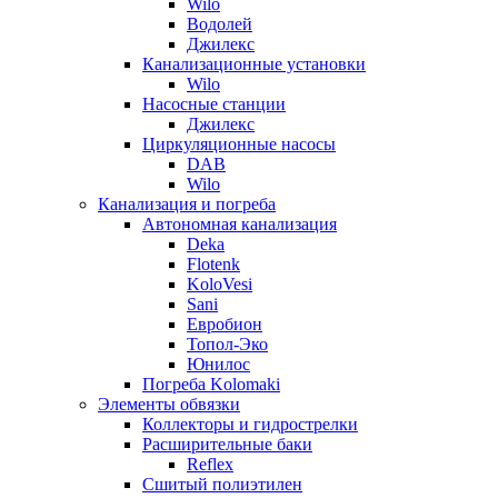
Wilo
Водолей
Джилекс
Канализационные установки
Wilo
Насосные станции
Джилекс
Циркуляционные насосы
DAB
Wilo
Канализация и погреба
Автономная канализация
Deka
Flotenk
KoloVesi
Sani
Евробион
Топол-Эко
Юнилос
Погреба Kolomaki
Элементы обвязки
Коллекторы и гидрострелки
Расширительные баки
Reflex
Сшитый полиэтилен