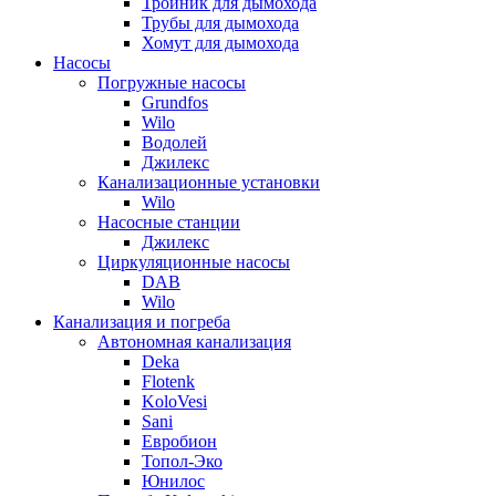
Тройник для дымохода
Трубы для дымохода
Хомут для дымохода
Насосы
Погружные насосы
Grundfos
Wilo
Водолей
Джилекс
Канализационные установки
Wilo
Насосные станции
Джилекс
Циркуляционные насосы
DAB
Wilo
Канализация и погреба
Автономная канализация
Deka
Flotenk
KoloVesi
Sani
Евробион
Топол-Эко
Юнилос