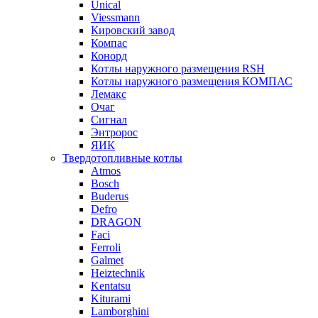
Unical
Viessmann
Кировский завод
Компас
Конорд
Котлы наружного размещения RSH
Котлы наружного размещения КОМПАС
Лемакс
Очаг
Сигнал
Энтророс
ЯИК
Твердотопливные котлы
Atmos
Bosch
Buderus
Defro
DRAGON
Faci
Ferroli
Galmet
Heiztechnik
Kentatsu
Kiturami
Lamborghini